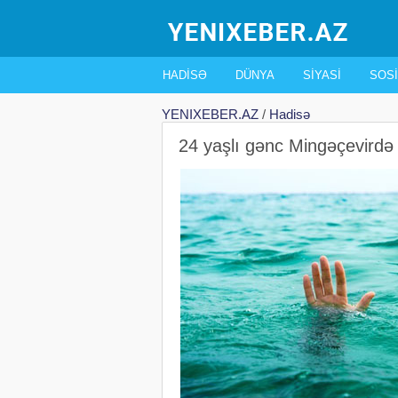
HADISƏ
DÜNYA
SIYASI
SOSI
YENIXEBER.AZ
/
Hadisə
24 yaşlı gənc Mingəçevirdə