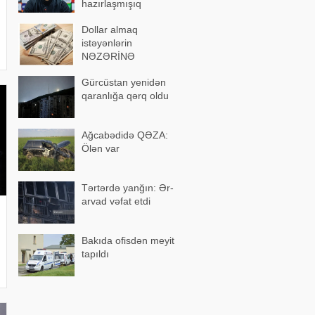
hazırlaşmışıq
Dollar almaq
istəyənlərin
NƏZƏRİNƏ
Gürcüstan yenidən
qaranlığa qərq oldu
Ağcabədidə QƏZA:
Ölən var
Tərtərdə yanğın: Ər-
arvad vəfat etdi
Bakıda ofisdən meyit
tapıldı