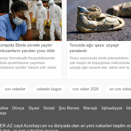
onqoda Ebola sürətlə yayılır:
Tovuzda ağır qəza: azyaşlı
oluxanların yarıdan çoxu ölüb
yaralandı
onqo Demokratik Respublikasında
Tovuz rayonunda minik avtomobilinin
bola qızdırmasının yayılması
yük maşını ilə toqquşması nəticəsində
müstəsna sürətlə" davam edir. xəbər
azyaşlı ağır xəsarət alıb. xəbər verir ki,
erir ki, bu barədə "Le Figaro" qəzeti
hadisə rayonun Azaflı kəndində qeydə
mumdünya Səhiyyə Təşkilatına
alınıb. Məlumata görə, VAZ-2107
ÜST) istinadən məlumat yayıb. ÜST-
markalı minik avtomobili ZİL markal
i
son xeberler
xeberler bugun
son xeber 2026
en son xeber
disə
Dünya
Siyasi
Sosial
Şou Biznes
Maraqlı
İqtisadiyyat
İd
aqə
.AZ sayti Azerbaycan və dünyada olan ən yeni xəbərləri təqdim ed
l olun, ən son xəbərləri oxuyun.