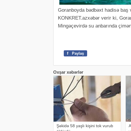
Goranboyda bədbəxt hadisə baş v
KONKRET.azxəbər verir ki, Goran
Mingəçevirdə su anbarında çimə
f
Paylaş
Oxşar xəbərlər
Şəkidə 58 yaşlı kişini tok vurub
A