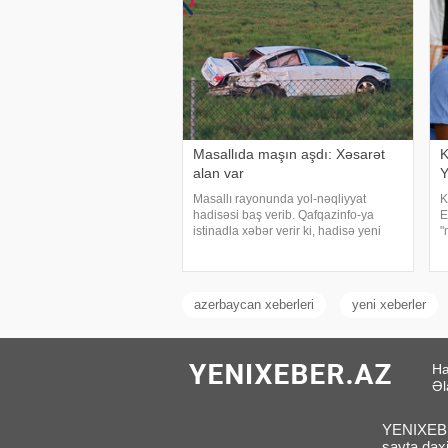
Masallıda maşın aşdı: Xəsarət
K
alan var
Y
Masallı rayonunda yol-nəqliyyat
K
hadisəsi baş verib. Qafqazinfo-ya
E
istinadla xəbər verir ki, hadisə yeni
"
Ələt-Astara magistralının rayon
v
ərazisində qeydə alınıb. Belə ki,
Ü
"Chevrolet Cruze" markalı maşın
(
idarəetmədə
n
azerbaycan xeberleri
yeni xeberler
Ha
Əl
YENIXEBER
sayta daxi