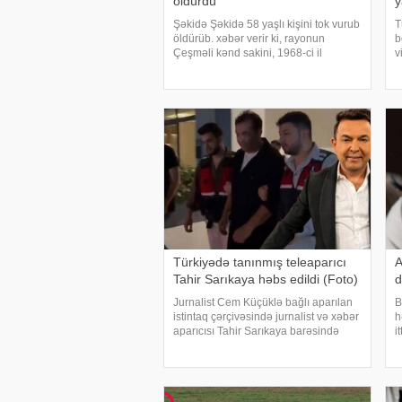
öldürdü
y
Şəkidə Şəkidə 58 yaşlı kişini tok vurub
T
öldürüb. xəbər verir ki, rayonun
b
Çeşməli kənd sakini, 1968-ci il
v
təvəllüdlü Vüqar Mustafayevi elektrik
y
cərəyanı vurub. 58 yaşlı kişi aldığı
x
xəsarətlərdən dünyasını dəyişib.
r
Faktla bağl
b
Türkiyədə tanınmış teleaparıcı
A
Tahir Sarıkaya həbs edildi (Foto)
d
Jurnalist Cem Küçüklə bağlı aparılan
B
istintaq çərçivəsində jurnalist və xəbər
h
aparıcısı Tahir Sarıkaya barəsində
i
qərar verilib. Sarıkaya "şantaj" ittihamı
v
ilə həbs olunub. xəbər verir ki, İstanbul
v
Baş Prokurorluğunu
ş
r