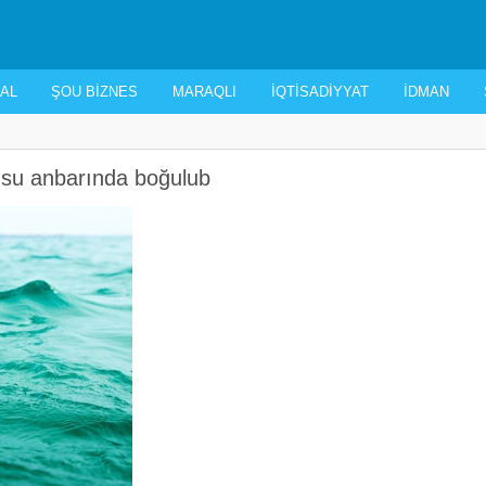
AL
ŞOU BIZNES
MARAQLI
İQTISADIYYAT
İDMAN
 su anbarında boğulub