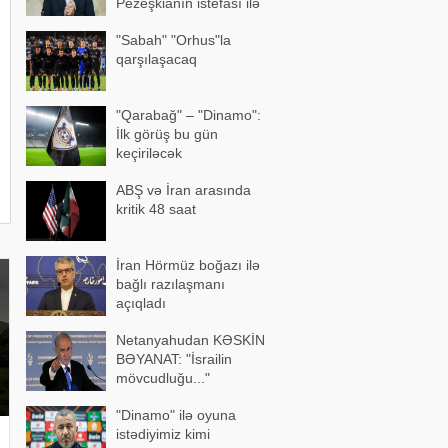
Pezeşkianın istefası ilə
bağlı mühüm açıqlama
"Sabah" "Orhus"la
qarşılaşacaq
"Qarabağ" – "Dinamo":
İlk görüş bu gün
keçiriləcək
ABŞ və İran arasında
kritik 48 saat
İran Hörmüz boğazı ilə
bağlı razılaşmanı
açıqladı
Netanyahudan KƏSKİN
BƏYANAT: "İsrailin
mövcudluğu..."
"Dinamo" ilə oyuna
istədiyimiz kimi