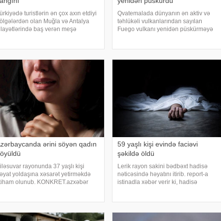
anğını
yenidən püskürdü
ürkiyədə turistlərin ən çox axın etdiyi
Qvatemalada dünyanın ən aktiv və
ölgələrdən olan Muğla və Antalya
təhlükəli vulkanlarından sayılan
ilayətlərində baş verən meşə
Fuego vulkanı yenidən püskürməyə
anğınları ilə mübarizə davam edir.
başlayıb. Güclü vulkanik aktivlik
əbər verir ki, Muğlanın Seydikemer
səbəbindən ölkədə narıncı təhlükə
ayonunda yerləşən əkin sahəsində
səviyyəsi elan olunub, vulkanın
aşlayan yanğı
yaxınlığında yaşayan sakinləri
zərbaycanda ərini söyən qadın
59 yaşlı kişi evində faciəvi
öyüldü
şəkildə öldü
iləsuvar rayonunda 37 yaşlı kişi
Lerik rayon sakini bədbəxt hadisə
əyat yoldaşına xəsarət yetirməkdə
nəticəsində həyatını itirib. report-a
ttiham olunub. KONKRET.azxəbər
istinadla xəbər verir ki, hadisə
erir ki, hadisə bu il fevralın 1-də baş
rayonun Livədirqə kəndində baş verib.
erib. 1989-cu il təvəllüdlü Əlvan (ad
Kənd sakini, 1967-ci il təvəllüdlü Vaqif
ərtidir – red.) gecə saat 02:00
Ayazəli oğlu Quliyev səhər saatlarınd
adələrind