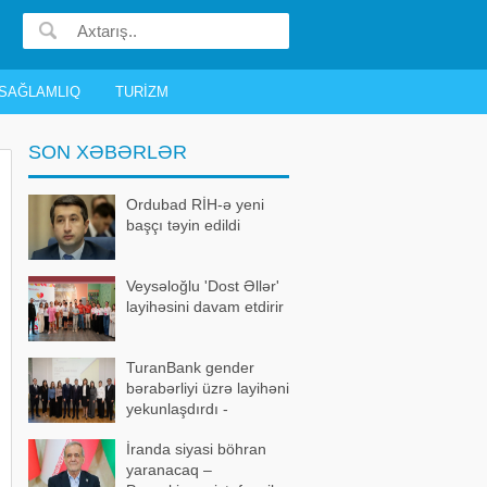
SAĞLAMLIQ
TURIZM
SON XƏBƏRLƏR
Ordubad RİH-ə yeni
başçı təyin edildi
Veysəloğlu 'Dost Əllər'
layihəsini davam etdirir
TuranBank gender
bərabərliyi üzrə layihəni
yekunlaşdırdı -
FOTOLAR
İranda siyasi böhran
yaranacaq –