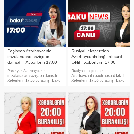
kampaniyasının başlanması
subyektlərində dərc edilib. xəbər
müşahidə olunur. Yayılan
verir ki, bu barədə Audiovizual
məlumatların bir qismində guya
Şura v
Azərbaycanı
Paşinyan Azərbaycanla
Rusiyalı ekspertdən
imzalanacaq sazişdən
Azərbaycanla bağlı absurd
danışdı - Xəbərlərin 17:00
təklif - Xəbərlərin 17:00
buraxılışı
buraxılışı
Paşinyan Azərbaycanla
Rusiyalı ekspertdən
imzalanacaq sazişdən danışdı -
Azərbaycanla bağlı absurd təklif -
Xəbərlərin 17:00 buraxılışı. Baku
Xəbərlərin 17:00 buraxılışı. Baku
TV-nin efirində xəbər vaxtıdır.
TV-nin canlı yayımında xəbər
"Qarabağda vəziyyətin
vaxtıdır. Prezident İlham Əliyev
gərginləşməsi narahatlıq
Səudiyyə Ərəbistanı Krallığının
doğurur". Rusiya rəsmi Bakı ilə
investisiya nazirini qəbul etdi.
İrəvana çağırı
Azərbayca