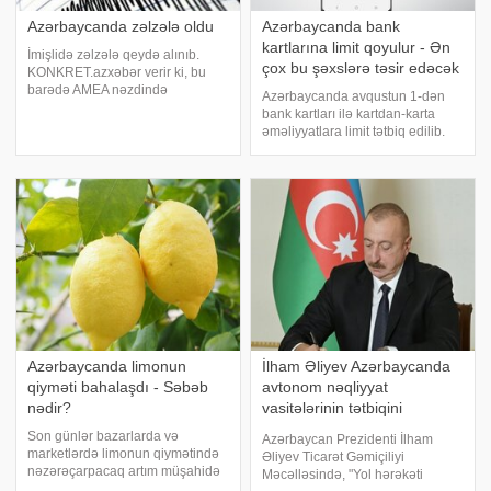
Azərbaycanda zəlzələ oldu
Azərbaycanda bank
kartlarına limit qoyulur - Ən
İmişlidə zəlzələ qeydə alınıb.
çox bu şəxslərə təsir edəcək
KONKRET.azxəbər verir ki, bu
barədə AMEA nəzdində
Azərbaycanda avqustun 1-dən
Respublika Seysmoloji Xidmət
bank kartları ilə kartdan-karta
Mərkəzinin Zəlzələlərin tədqiqatı
əməliyyatlara limit tətbiq edilib.
bürosu məlumat yayıb. Qeyd
Azərbaycan Mərkəzi Bankı və
olunub ki, 21:53-də qeydə alınan
kommersiya bankları arasında
yeraltı təkanın maqnitudas
əldə edilmiş razılığa əsasən
ölkədə kartla əməliyyatlara
("card-to-card"
Azərbaycanda limonun
İlham Əliyev Azərbaycanda
qiyməti bahalaşdı - Səbəb
avtonom nəqliyyat
nədir?
vasitələrinin tətbiqini
təsdiqlədi
Son günlər bazarlarda və
Azərbaycan Prezidenti İlham
marketlərdə limonun qiymətində
Əliyev Ticarət Gəmiçiliyi
nəzərəçarpacaq artım müşahidə
Məcəlləsində, "Yol hərəkəti
olunur. Hazırda bəzi satış