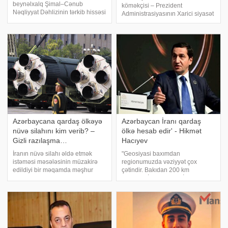
beynəlxalq Şimal–Cənub
köməkçisi – Prezident
Nəqliyyat Dəhlizinin tərkib hissəsi
Administrasiyasının Xarici siyasət
olan Aqarak–Qacaran avtomobil
məsələləri şöbəsinin müdiri
yolunun 32 kilometrlik hissəsinin
Hikmət Hacıyevin "Haber
tikintisi davam edir.
Global"a verdiyi açıqlama son
KONKRET.azbakupost-a
illərdə Türkiyə cəmiyyətinin
istinadən xəbər verir ki, bu barəd
müəyyən kəsimlərind
Azərbaycana qardaş ölkəyə
Azərbaycan İranı qardaş
nüvə silahını kim verib? –
ölkə hesab edir' - Hikmət
Gizli razılaşma…
Hacıyev
İranın nüvə silahı əldə etmək
"Geosiyasi baxımdan
istəməsi məsələsinin müzakirə
regionumuzda vəziyyət çox
edildiyi bir məqamda məşhur
çətindir. Bakıdan 200 km
iddia yenidən gündəmə gəlib.
cənubda İran, ABŞ və İsrail
Bildirilir ki, Səudiyyə
arasında müharibə gedir. 200 km
Ərəbistanının mərhum kralı
şimalda isə Rusiya-Ukrayna
Faysal ibn Əbdüləziz Əl Səud
müharibəsi davam edir". APA-ya
Pakistanın nüvə silahı proqramın
istinadən xəbər veri