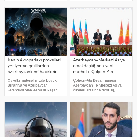
haqqında", "Nəqliyyat haqqında",
məntəqələrində limonun bir
"Dövlət rüsumu haqqında", "Mülki
kiloqramı 6-7 manata təklif edilir,
dövriyyənin müəyyən
iri market şəbəkələrinin
iştirakçılarına mənsu
bəzilərində isə qiymə
İranın Avropadakı proksiləri:
Azərbaycan–Mərkəzi Asiya
yeniyetmə qatillərdən
əməkdaşlığında yeni
azərbaycanlı mühacirlərin
mərhələ: Çolpon-Ata
"yatan hüceyrələri"nə qədər
Bəyannaməsi
Əvvəlki materialımızda Böyük
Çolpon-Ata Bəyannaməsi
Britaniya və Azərbaycan
Azərbaycan ilə Mərkəzi Asiya
vətəndaşı olan 44 yaşlı Rəşad
ölkələri arasında dostluq,
Sultanovun işi barədə ətraflı
qarşılıqlı etimad və strateji
yazmışdıq. O, Kiprdə Böyük
tərəfdaşlığın daha da
Britaniyanın Akrotiri hərbi
möhkəmləndirilməsi baxımından
bazasına qanunsuz daxil
mühüm əhəmiyyət kəsb edən
olmaqda və İran İslam İnqilab
sənəddir. Bəyannamə siyasi,
iqtisadi