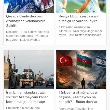
Qəzada ölənlərdən ikisi
Rusiya klubu azərbaycanlı
Azərbaycan vətəndaşıdır -
futbolçu ilə yollarını ayırdı
Səfirlik
"Ufa" əslən azərbaycanlı
futbolçusu Azər Əliyevlə yollarını
Dekabrın 18-də Türkiyənin Qars
ayırıb. Başqırdıstan təmsilçisinin
şəhərinin Sarıqamış rayonunda
rəsmi saytına istinadən xəbər
baş verən faciəvi avtobus
verir ki, 26 yaşlı yarımmüdafiəçi
qəzasında 2-si Azərbaycan
ilə müqaviləyə qarşılıqlı razılıq
vətəndaşı olmaqla 4 nəfər
əsasında xitam verilib
həyatını itirib. xəbər verir ki, bu
barədə Azərbaycanın Türkiyədəki
Səfirliyi tvite
İran Ermənistanda strateji
Türkiyə-İsrail müharibəsi
yol tikir: Azərbaycanı kənar
başlasa, Azərbaycan nə
keçən marşrut formalaşır
edəcək? – Bütün detallar
bəlli oldu
Ermənistanın cənubunda
Azərbaycan Prezidentinin