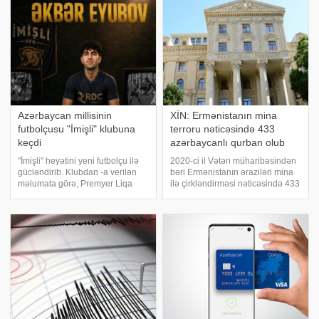
Azərbaycan millisinin
XİN: Ermənistanın mina
futbolçusu "İmişli" klubuna
terroru nəticəsində 433
keçdi
azərbaycanlı qurban olub
"İmişli" heyətini yeni futbolçu ilə
2020-ci il Vətən müharibəsindən
gücləndirib. Klubdan -a verilən
bəri Ermənistanın əraziləri mina
məlumata görə, Premyer Liqa
ilə çirkləndirməsi nəticəsində 433
təmsilçisi 20 yaşlı mərkəz
nəfər mina qurbanı olub. xəbər
müdafiəçisi Əkbər Eyubovu
verir ki, bu barədə Xarici İşlər
mövsümün sonunadək icarə
Nazirliyinin "X" səhifəsində
əsasında heyətinə qatıb. Ötən
bildirilib. Son hadisəd
mövsüm