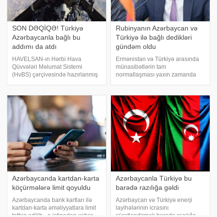
SON DƏQİQƏ! Türkiyə
Rubinyanın Azərbaycan və
Azərbaycanla bağlı bu
Türkiyə ilə bağlı dedikləri
addımı da atdı
gündəm oldu
HAVELSAN-ın Hərbi Hava
Ermənistan və Türkiyə arasında
Qüvvələri Məlumat Sistemi
münasibətlərin tam
(HvBS) çərçivəsində hazırlanmış
normallaşması yaxın zamanda
bəzi mühüm imkanlar
mümkün ola bilər. xəbər verir ki,
Azərbaycan Hərbi Hava
bunu Ermənistan parlamentinin
Qüvvələrinin inventarına daxil
sədri vəzifəsinə namizəd Ruben
edilib. Türkiyə mətbuatına
Rubinyan bildirib. Onun sözlərinə
istinadla bildirir ki, Azərbaycan
görə, İrəvan Ankar
Hərb
Azərbaycanda kartdan-karta
Azərbaycanla Türkiyə bu
köçürmələrə limit qoyuldu
barədə razılığa gəldi
Azərbaycanda bank kartları ilə
Azərbaycan və Türkiyə enerji
kartdan-karta əməliyyatlara limit
layihələrinin icrasını
tətbiq edilib. -a istinadən xəbər
sürətləndirmək barədə razılığa