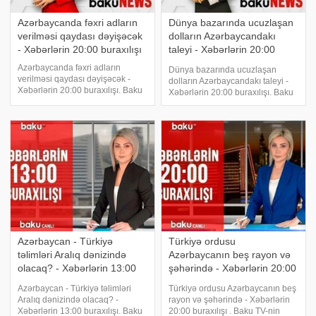
Azərbaycanda fəxri adların
Dünya bazarında ucuzlaşan
verilməsi qaydası dəyişəcək
dolların Azərbaycandakı
- Xəbərlərin 20:00 buraxılışı
taleyi - Xəbərlərin 20:00
buraxılışı
Azərbaycanda fəxri adların
Dünya bazarında ucuzlaşan
verilməsi qaydası dəyişəcək -
dolların Azərbaycandakı taleyi -
Xəbərlərin 20:00 buraxılışı. Baku
Xəbərlərin 20:00 buraxılışı. Baku
TV-nin canlı yayımında xəbər
TV-nin canlı yayımında xəbər
vaxtıdır. Azərbaycanda fəxri
vaxtıdır. Bu gün Prezident İlham
adların verilməsi qaydası
Əliyev bir sıra açılışlarda iştirak
dəyişəcək. 20-ci sahədə insanları
edib. Dünya bazarında ucuzlaşa
aylardır aldada
Azərbaycan - Türkiyə
Türkiyə ordusu
təlimləri Aralıq dənizində
Azərbaycanın beş rayon və
olacaq? - Xəbərlərin 13:00
şəhərində - Xəbərlərin 20:00
buraxılışı
buraxılışı
Azərbaycan - Türkiyə təlimləri
Türkiyə ordusu Azərbaycanın beş
Aralıq dənizində olacaq? -
rayon və şəhərində - Xəbərlərin
Xəbərlərin 13:00 buraxılışı. Baku
20:00 buraxılışı . Baku TV-nin