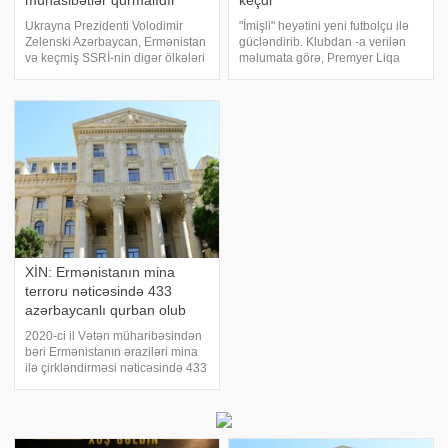
münasibətlər qurmalıdır
keçdi
Ukrayna Prezidenti Volodimir
"İmişli" heyətini yeni futbolçu ilə
Zelenski Azərbaycan, Ermənistan
gücləndirib. Klubdan -a verilən
və keçmiş SSRİ-nin digər ölkələri
məlumata görə, Premyer Liqa
ilə güclü münasibətlər qurmaq
təmsilçisi 20 yaşlı mərkəz
niyyətində olduğunu bəyan edib.
müdafiəçisi Əkbər Eyubovu
xəbər verir ki, bu barədə o,
mövsümün sonunadək icarə
"Telegram" kanalında yazıb
əsasında heyətinə qatıb. Ötən
mövsüm
XİN: Ermənistanın mina
terroru nəticəsində 433
azərbaycanlı qurban olub
2020-ci il Vətən müharibəsindən
bəri Ermənistanın əraziləri mina
ilə çirkləndirməsi nəticəsində 433
nəfər mina qurbanı olub. xəbər
verir ki, bu barədə Xarici İşlər
Nazirliyinin "X" səhifəsində
bildirilib. Son hadisəd