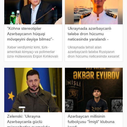
"Köhnə stereotiplər
Ukraynada azərbaycanlı
Azərbaycanın hüquqi
tələbə dron hücumu
mövqeyini dəyişə bilməz"-
nəticəsində yaralandı -
Deputat
Vəziyyəti ağırdır
Xəbər verdiyimiz kimi, türk-
Ukraynada təhsil alan
amerikalı kimyaçı və polimerlər
azərbaycanlı tələbə Rusiyanın
üzrə mütəxəssis Ergün Kırlıkovalı
dron hücumu nəticəsində xəsarət
Ruben Vardanyanı dəstəkləməsi
alıb. mansetaz-a istinadən xəbər
və mühazirə oxumaq üçün
verir ki, Ukraynada dənizçilik
Bakıya gəlməkdən imtina etməsi
ixtisası üzrə təhsil alan
ilə əlaqədar amerikalı risk
azərbaycanlı tələbə Əli
tədqiqatçısı v
Mehdiyev Rusiyanın dro
Zelenski: 'Ukrayna
Azərbaycan millisinin
Azərbaycanla güclü
futbolçusu "İmişli" klubuna