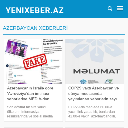
AZERBAYCAN XEBERLERI
Azərbaycanın İsrailə görə
COP29 vaxtı Azərbaycan və
'Avroviziya'dan imtinası
dünya mediasında
xəbərlərinə MEDİA-dan
yayımlanan xəbərlərin sayı
açıqlama
açıqlandı
Sön dövrlər bir sıra xarici
COP29-da mediada 60.00-ə
ölkələrin informasiya
yaxın link yaradılıb, bunlardan
resurslarında və sosial media
42.00-ə yaxını azərbaycandilli,
seqmentlərində Azərbaycana
10.600-dən çoxu rusdilli, 7.300-ə
qarşı növbəti dezinformasiya
yaxını ingilisdilli media