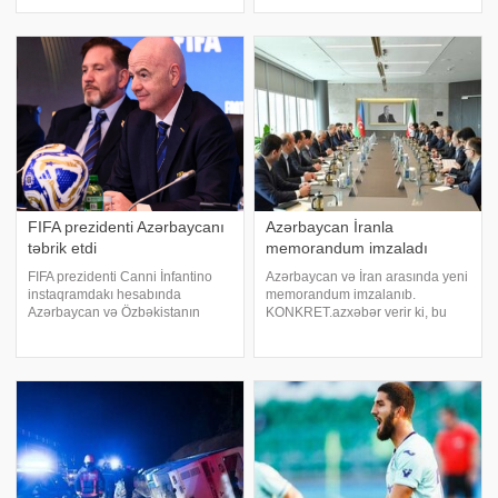
TV-nin canlı yayımında xəbər
canlı yayımında xəbər vaxtıdır. -
vaxtıdır. Azərbaycan və
Prezident İlham Əliyev Qobustan,
Türkiyənin birgə hərbi təlimləri
İsmayıllı və Balakən rayonlarında
Aralıq dənizində də keçirilə bilər.
bir sıra açılışlar etdi…
Düşmə
FIFA prezidenti Azərbaycanı
Azərbaycan İranla
təbrik etdi
memorandum imzaladı
FIFA prezidenti Canni İnfantino
Azərbaycan və İran arasında yeni
instaqramdakı hesabında
memorandum imzalanıb.
Azərbaycan və Özbəkistanın
KONKRET.azxəbər verir ki, bu
2027-ci ildə keçiriləcək 20
barədə iqtisadiyyat naziri Mikayıl
yaşadək futbolçulardan ibarət
Cabbarov məlumat verib. "İranın
milli komandalar arasında dünya
neft naziri Cavad Övci ilə
çempionatının final mərhələsinə
ölkələrimiz arasında iqtisadi
birgə ev sahibliy
münasibətləri