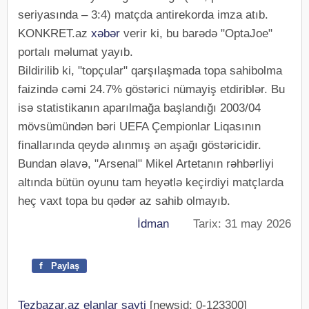
seriyasında – 3:4) matçda antirekorda imza atıb.
KONKRET.az
xəbər
verir ki, bu barədə "OptaJoe"
portalı məlumat yayıb.
Bildirilib ki, "topçular" qarşılaşmada topa sahibolma
faizində cəmi 24.7% göstərici nümayiş etdiriblər. Bu
isə statistikanın aparılmağa başlandığı 2003/04
mövsümündən bəri UEFA Çempionlar Liqasının
finallarında qeydə alınmış ən aşağı göstəricidir.
Bundan əlavə, "Arsenal" Mikel Artetanın rəhbərliyi
altında bütün oyunu tam heyətlə keçirdiyi matçlarda
heç vaxt topa bu qədər az sahib olmayıb.
İdman
Tarix: 31 may 2026
f
Paylaş
Tezbazar.az elanlar sayti
[newsid: 0-123300]