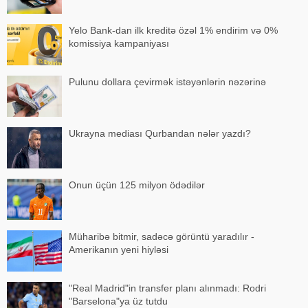
Yelo Bank-dan ilk kreditə özəl 1% endirim və 0%
komissiya kampaniyası
Pulunu dollara çevirmək istəyənlərin nəzərinə
Ukrayna mediası Qurbandan nələr yazdı?
Onun üçün 125 milyon ödədilər
Müharibə bitmir, sadəcə görüntü yaradılır -
Amerikanın yeni hiyləsi
"Real Madrid"in transfer planı alınmadı: Rodri
"Barselona"ya üz tutdu