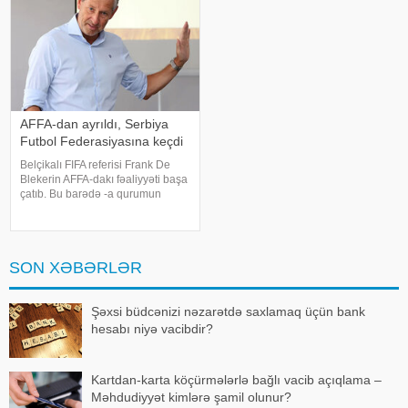
AFFA-dan ayrıldı, Serbiya
Futbol Federasiyasına keçdi
Belçikalı FIFA referisi Frank De
Blekerin AFFA-dakı fəaliyyəti başa
çatıb. Bu barədə -a qurumun
mətbuat xidmətindən bildirilib.
2024-cü ilin iyul ayında AFFA
Hakimlər Komitəsinin sədri
vəzifəsinə təyin olunan Frank De
SON XƏBƏRLƏR
Bleker
Şəxsi büdcənizi nəzarətdə saxlamaq üçün bank
hesabı niyə vacibdir?
Kartdan-karta köçürmələrlə bağlı vacib açıqlama –
Məhdudiyyət kimlərə şamil olunur?