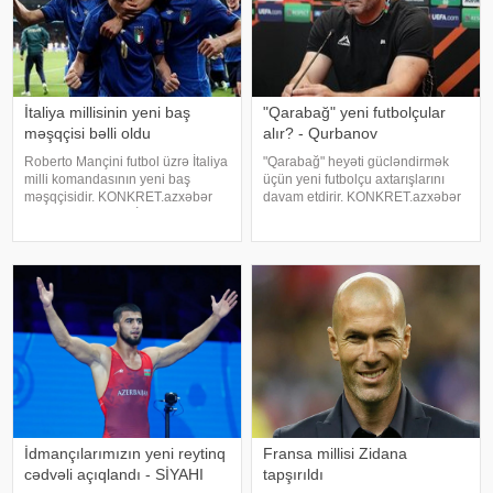
İtaliya millisinin yeni baş
"Qarabağ" yeni futbolçular
məşqçisi bəlli oldu
alır? - Qurbanov
Roberto Mançini futbol üzrə İtaliya
"Qarabağ" heyəti gücləndirmək
milli komandasının yeni baş
üçün yeni futbolçu axtarışlarını
məşqçisidir. KONKRET.azxəbər
davam etdirir. KONKRET.azxəbər
verir ki, bu barədə İtaliya Futbol
verir ki, bunu Ağdam təmsilçisinin
Federasiyasının prezidenti
baş məşqçisi Qurban Qurbanov
Covanni Malaqo ölkə mediasına
Kiyev "Dinamo"su ilə UEFA
açıqlamadanda deyib. Qeyd edək
Konfrans Liqasını
ki, 6
İdmançılarımızın yeni reytinq
Fransa millisi Zidana
cədvəli açıqlandı - SİYAHI
tapşırıldı