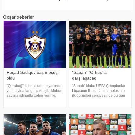
Oxşar xəbərlər
Rəşad Sadiqov baş məşqçi
"Sabah" "Orhus"la
oldu
qarşılaşacaq
"Qarabağ" futbol akademiyasında
"Sabah" klubu UEFA Çempionlar
yeni təyinatlar gerçəkləşib. klubun
Liqasının II təsnifat mərhələsinin
saytına istinadla xəbər verir ki,
ilk görüşləri çərçivəsində bu gün
2026-2027-ci illər mövsümündə
Danimarkada "Orhus"la
komandaları çalışdıracaq
qarşılaşacaq. KONKRET.azxəbər
məşqçilər müəyyənləşib.
verir ki, görüş Bakı vaxtı ilə saat
Akademiya koordinatoru Aftandi
20:30-da Ranner