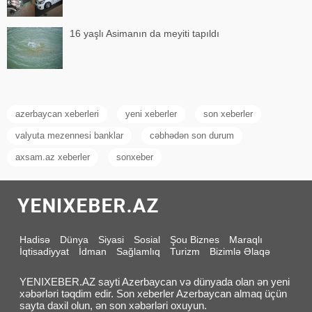
16 yaşlı Asimanın da meyiti tapıldı
azerbaycan xeberleri
yeni xeberler
son xeberler
valyuta mezennesi banklar
cəbhədən son durum
axsam.az xeberler
sonxeber
Hadisə
Dünya
Siyasi
Sosial
Şou Biznes
Maraqlı
İqtisadiyyat
İdman
Sağlamlıq
Turizm
Bizimlə Əlaqə
YENIXEBER.AZ sayti Azerbaycan və dünyada olan ən yeni
xəbərləri təqdim edir. Son xeberler Azerbaycan almaq üçün
sayta daxil olun, ən son xəbərləri oxuyun.