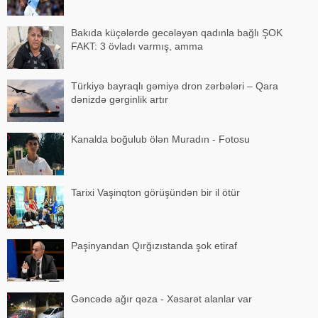
Bakıda küçələrdə gecələyən qadınla bağlı ŞOK
FAKT: 3 övladı varmış, amma
Türkiyə bayraqlı gəmiyə dron zərbələri – Qara
dənizdə gərginlik artır
Kanalda boğulub ölən Muradın - Fotosu
Tarixi Vaşinqton görüşündən bir il ötür
Paşinyandan Qırğızıstanda şok etiraf
Gəncədə ağır qəza - Xəsarət alanlar var