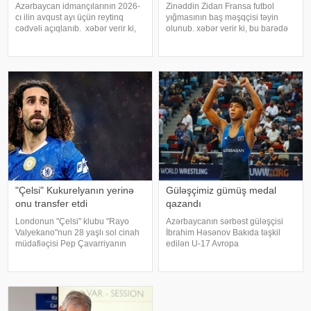
Azərbaycan idmançılarının 2026-
Zinəddin Zidan Fransa futbol
cı ilin avqust ayı üçün reytinq
yığmasının baş məşqçisi təyin
cədvəli açıqlanıb. xəbər verir ki,
olunub. xəbər verir ki, bu barədə
Yunan-roma güləşçisi Həsrət
Fransa Futbol federasiya məlumat
Cəfərov (480 xal) birinci sıradakı
yayıb. Dünya çempionu və
mövqeyini qoruyub. Sərbəst
Çempionlar Liqasının üçqat qalibi
güləşçi Giorgi Meşvildişvili (46
ilə 2030-cu ildə keçiriləcək Futbo
"Çelsi" Kukurelyanın yerinə
Güləşçimiz gümüş medal
onu transfer etdi
qazandı
Londonun "Çelsi" klubu "Rayo
Azərbaycanın sərbəst güləşçisi
Valyekano"nun 28 yaşlı sol cinah
İbrahim Həsənov Bakıda təşkil
müdafiəçisi Pep Çavarriyanın
edilən U-17 Avropa
transferini rəsmiləşdirməyə çox
çempionatında gümüş medal
yaxındır. xəbər verir ki, bu barədə
qazanıb. KONKRET.azxəbər verir
İspaniyanın "Marca" nəşri məluma
ki, 51 kiloqram çəki dərəcəsində
mübarizə aparan idmançı finalda
iranlı Benyamin Mayvanl