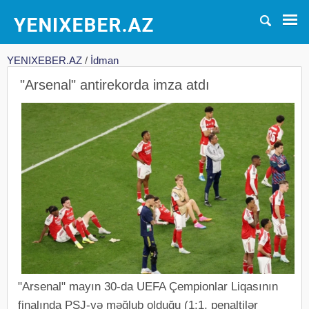
YENIXEBER.AZ
/
İdman
"Arsenal" antirekorda imza atdı
"Arsenal" mayın 30-da UEFA Çempionlar Liqasının
finalında PSJ-yə məğlub olduğu (1:1, penaltilər