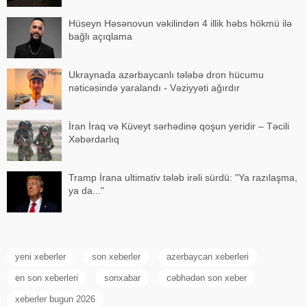
Hüseyn Həsənovun vəkilindən 4 illik həbs hökmü ilə
bağlı açıqlama
Ukraynada azərbaycanlı tələbə dron hücumu
nəticəsində yaralandı - Vəziyyəti ağırdır
İran İraq və Küveyt sərhədinə qoşun yeridir – Təcili
Xəbərdarlıq
Tramp İrana ultimativ tələb irəli sürdü: "Ya razılaşma,
ya da..."
yeni xeberler
son xeberler
azerbaycan xeberleri
en son xeberleri
sonxabar
cəbhədən son xeber
xeberler bugun 2026