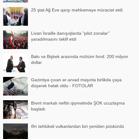
25 ştat Ağ Evə qarşı məhkəməyə müraciət etdi
Livan İsraillə danışıqlarda "pilot zonalar"
yaradılmasını təklif etdi
Bakı və Bişkek arasında mühüm fond: 200 milyon
dollar
Gəzintiyə çıxan ər-arvad maşınla birlikdə çaya
düşərək həlak oldu - FOTOLAR
Brent markalı neftin qiymətində ŞOK ucuzlaşma
başladı
Ən təhlükəli vulkanlardan biri yenidən püskürdü