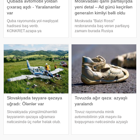
Qubada avtomobil yoldan
Moskvadakı qanlı partlayışda
çıxaraq aşdı - Yaralananlar
yeni detal – Ad günü keçirilən
var
generalın kimliyi bəlli oldu
Quba rayonunda yol-nəqliyyat
Moskvada "Balzi Rossi"
hadisəsi baş verib.
restoranında baş verən partlayış
KONKRET.azapa-ya
zamanı burada Rusiya
istinadən xəbər verir ki, qəza
Aerokosmik Qüvvələrinin baş
Quba-Qonaqkənd avtomobil
komandanı, general-polkovnik
yolunun Püstəqasım kəndi
Aleksandr Çaykonun ad gününün
ərazisindən keçən hissəsində
qeyd edildiyi barədə məlumat
qeydə alınıb. İlkin məlumata
yayılıb. KONKRET.azxəbə
əsasən, UAZ markal
Slovakiyada təyyarə qəzaya
Tovuzda ağır qəza: azyaşlı
uğradı: Ölənlər var
yaralandı
Slovakiyada yüngülmühərrikli
Tovuz rayonunda minik
təyyarənin qəzaya uğraması
avtomobilinin yük maşını ilə
nəticəsində üç nəfər həlak olub.
toqquşması nəticəsində azyaşlı
KONKRET.azxəbər verir ki, bu
ağır xəsarət alıb. xəbər verir ki,
barədə TASS polis sözçüsü
hadisə rayonun Azaflı kəndində
Nikola Jabkovaya istinadən
qeydə alınıb. Məlumata görə,