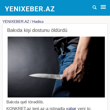
YENIXEBER.AZ
/
Hadisə
Bakıda kişi dostunu öldürdü
Bakıda qətl törədilib.
KONKRET.az lent.az-a istinadla
xəbər
verir ki,