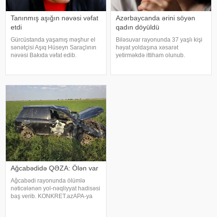
Tanınmış aşığın nəvəsi vəfat
Azərbaycanda ərini söyən
etdi
qadın döyüldü
Gürcüstanda yaşamış məşhur el
Biləsuvar rayonunda 37 yaşlı kişi
sənətçisi Aşıq Hüseyn Saraçlının
həyat yoldaşına xəsarət
nəvəsi Bakıda vəfat edib.
yetirməkdə ittiham olunub.
"Qafqazinfo"ya istinadən xəbər
KONKRET.azxəbər verir ki, hadisə
verir ki, 47 yaşlı Mehdi Həsənov
bu il fevralın 1-də baş verib. 1989-
bədbəxt hadisə nəticəsində
cu il təvəllüdlü Əlvan (ad şərtidir –
dünyasını dəyişib. Bu gün onu
red.) gecə saat 02:00 radələrind
Ağcabədidə QƏZA: Ölən var
Ağcabədi rayonunda ölümlə
nəticələnən yol-nəqliyyat hadisəsi
baş verib. KONKRET.azAPA-ya
istinadən xəbər verir ki, qəza
rayonun Salmanbəyli kəndi