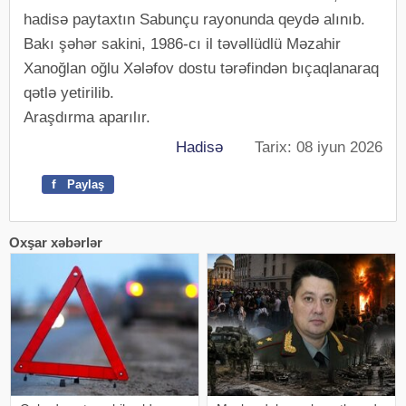
hadisə paytaxtın Sabunçu rayonunda qeydə alınıb.
Bakı şəhər sakini, 1986-cı il təvəllüdlü Məzahir
Xanoğlan oğlu Xələfov dostu tərəfindən bıçaqlanaraq
qətlə yetirilib.
Araşdırma aparılır.
Hadisə
Tarix: 08 iyun 2026
f
Paylaş
Oxşar xəbərlər