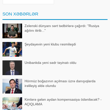
ərazisində qeydə alınıb. 1986-cı il
təvəllüdlü Eldəniz Musayevin
idarə etdiy
SON XƏBƏRLƏR
Zelenski dünyanı sərt tədbirlərə çağırdı: "Rusiya
ağılını itirib..."
Şeydayevin yeni klubu rəsmiləşdi
Unibankda yeni sədr təyinatı oldu
Hörmüz boğazının açılması üzrə danışıqlarda
irəliləyiş əldə olundu
Kimlərə gələn aydan kompensasiya ödəniləcək? -
AÇIQLAMA