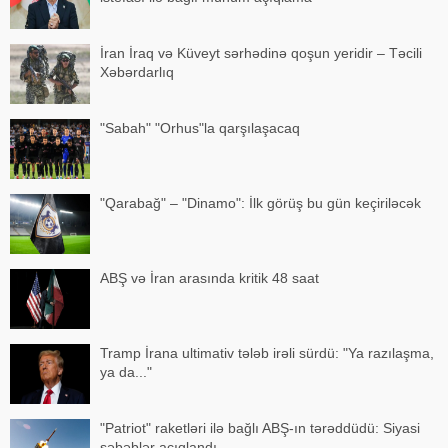
İran İraq və Küveyt sərhədinə qoşun yeridir – Təcili
Xəbərdarlıq
"Sabah" "Orhus"la qarşılaşacaq
"Qarabağ" – "Dinamo": İlk görüş bu gün keçiriləcək
ABŞ və İran arasında kritik 48 saat
Tramp İrana ultimativ tələb irəli sürdü: "Ya razılaşma,
ya da..."
"Patriot" raketləri ilə bağlı ABŞ-ın tərəddüdü: Siyasi
səbəblər açıqlandı