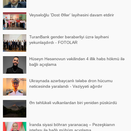
Veysəloğlu 'Dost Əllər' layihəsini davam etdirir
TuranBank gender bərabərliyi üzrə layihəni
yekunlaşdırdı - FOTOLAR
Hüseyn Həsənovun vəkilindən 4 illik həbs hökmü ilə
bağlı açıqlama
Ukraynada azərbaycanlı tələbə dron hücumu
nəticəsində yaralandı - Vəziyyəti ağırdır
Ən təhlükəli vulkanlardan biri yenidən püskürdü
İranda siyasi böhran yaranacaq – Pezeşkianın
istefası ilə bağlı mühüm açıqlama