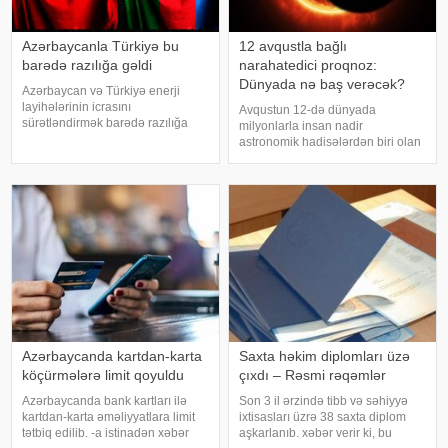
Azərbaycanla Türkiyə bu
12 avqustla bağlı
barədə razılığa gəldi
narahatedici proqnoz:
Dünyada nə baş verəcək?
Azərbaycan və Türkiyə enerji
layihələrinin icrasını
Avqustun 12-də dünyada
sürətləndirmək barədə razılığa
milyonlarla insan nadir
gəliblər. xəbər verir ki, bu barədə
astronomik hadisələrdən biri olan
energetika naziri Pərviz Şahbazov
tam Günəş tutulmasını izləmək
"X" sosial şəbəkəsindəki
imkanı əldə edəcək. Belə
hesabında yazıb. "İstanbuld
tutulmalar Yer kürəsində orta
hesabla hər 18 aydan bir baş
versə də, onların tam fazas
Azərbaycanda kartdan-karta
Saxta həkim diplomları üzə
köçürmələrə limit qoyuldu
çıxdı – Rəsmi rəqəmlər
Azərbaycanda bank kartları ilə
Son 3 il ərzində tibb və səhiyyə
kartdan-karta əməliyyatlara limit
ixtisasları üzrə 38 saxta diplom
tətbiq edilib. -a istinadən xəbər
aşkarlanıb. xəbər verir ki, bu