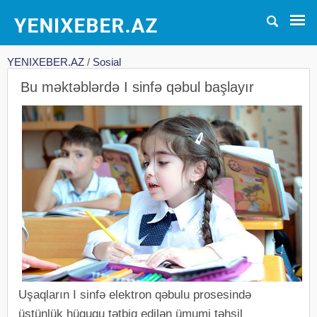
YENIXEBER.AZ
/
Sosial
Bu məktəblərdə I sinfə qəbul başlayır
Uşaqların I sinfə elektron qəbulu prosesində
üstünlük hüququ tətbiq edilən ümumi təhsil