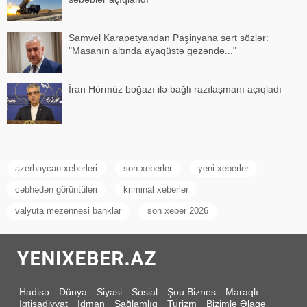
Samvel Karapetyandan Paşinyana sərt sözlər:
"Masanın altında ayaqüstə gəzəndə..."
İran Hörmüz boğazı ilə bağlı razılaşmanı açıqladı
azerbaycan xeberleri
son xeberler
yeni xeberler
cəbhədən görüntüleri
kriminal xeberler
valyuta mezennesi banklar
son xeber 2026
Hadisə
Dünya
Siyasi
Sosial
Şou Biznes
Maraqlı
İqtisadiyyat
İdman
Sağlamlıq
Turizm
Bizimlə Əlaqə