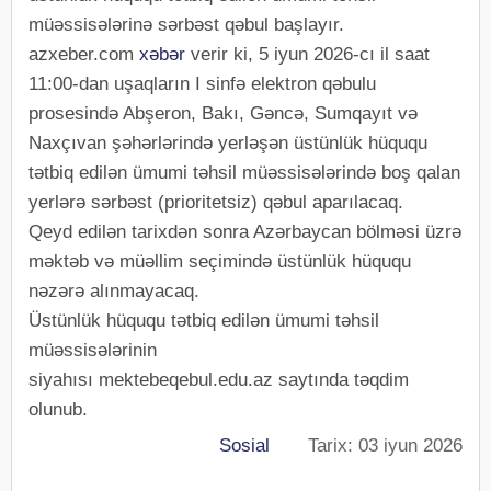
müəssisələrinə sərbəst qəbul başlayır.
azxeber.com
xəbər
verir ki, 5 iyun 2026-cı il saat
11:00-dan uşaqların I sinfə elektron qəbulu
prosesində Abşeron, Bakı, Gəncə, Sumqayıt və
Naxçıvan şəhərlərində yerləşən üstünlük hüququ
tətbiq edilən ümumi təhsil müəssisələrində boş qalan
yerlərə sərbəst (prioritetsiz) qəbul aparılacaq.
Qeyd edilən tarixdən sonra Azərbaycan bölməsi üzrə
məktəb və müəllim seçimində üstünlük hüququ
nəzərə alınmayacaq.
Üstünlük hüququ tətbiq edilən ümumi təhsil
müəssisələrinin
siyahısı mektebeqebul.edu.az saytında təqdim
olunub.
Sosial
Tarix: 03 iyun 2026