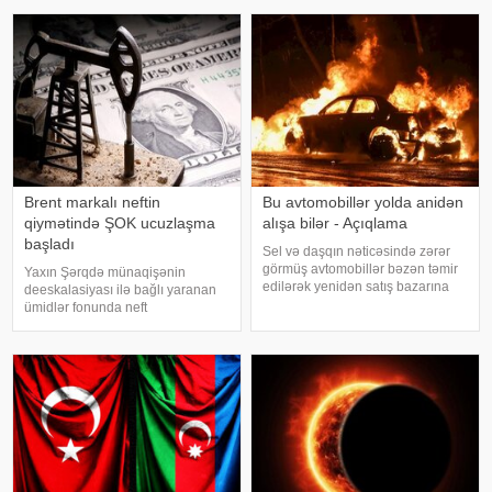
Avqustun 1-dən qüvvəyə minən
İlham Əliyev Sərəncam imzalayıb.
qaydalara əsasən, vətəndaşlar
Dövlət başçısının digə
gün ərzində maksimum 5 mədaxil
və 5 köçürmə əməliyyat
Brent markalı neftin
Bu avtomobillər yolda anidən
qiymətində ŞOK ucuzlaşma
alışa bilər - Açıqlama
başladı
Sel və daşqın nəticəsində zərər
görmüş avtomobillər bəzən təmir
Yaxın Şərqdə münaqişənin
edilərək yenidən satış bazarına
deeskalasiyası ilə bağlı yaranan
çıxarılır. Xarici görünüşü tam
ümidlər fonunda neft
bərpa olunan belə nəqliyyat
qiymətlərində kəskin ucuzlaşma
vasitələrinin əvvəlki vəziyyətini
qeydə alınıb. xəbər verir ki,
müəyyən etmək isə alıcılar üçü
avqustun 4-ü səhər ticarətində
"Brent" markalı neftin oktyabr
fyuçersini