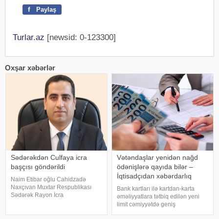
f
Paylaş
Turlar.az
[newsid: 0-123300]
Oxşar xəbərlər
Sədərəkdən Culfaya icra
Vətəndaşlar yenidən nağd
başçısı göndərildi
ödənişlərə qayıda bilər –
İqtisadçıdan xəbərdarlıq
Naim Etibar oğlu Cahidzadə
Naxçıvan Muxtar Respublikası
Bank kartları ilə kartdan-karta
Sədərək Rayon İcra
əməliyyatlara tətbiq edilən yeni
Hakimiyyətinin başçısı
limit cəmiyyətdə geniş
vəzifəsindən azad edilib. xəbər
müzakirələrə səbəb olub.
verir ki, bununla bağlı Prezident