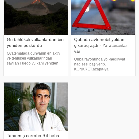
Ən təhlükəli vulkanlardan biri
Qubada avtomobil yoldan
yenidən püskürdü
çıxaraq aşdı - Yaralananlar
var
Qvatemalada dünyanın ən aktiv
və təhlükəli vulkanlarından
Quba rayonunda yol-nəqliyyat
sayılan Fuego vulkanı yenidən
hadisəsi baş verib.
püskürməyə başlayıb. Güclü
KONKRET.azapa-ya
vulkanik aktivlik səbəbindən
istinadən xəbər verir ki, qəza
ölkədə narıncı təhlükə səviyyəsi
Quba-Qonaqkənd avtomobil
elan olunub, vulkanın yaxınlığında
yolunun Püstəqasım kəndi
yaşayan sakinləri
ərazisindən keçən hissəsində
qeydə alınıb. İlkin məlumata
əsasən, UAZ markal
Tanınmış cərraha 9 il həbs