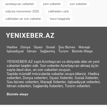
azerbaycan xeberleri
yeni xeberler
son xeberler
valyuta mezennesi 2026
cəbhədən canlı
cəbhədən ən son xəbərlər
hava haqqinda
Hadisə
Dünya
Siyasi
Sosial
Şou Biznes
Maraqlı
İqtisadiyyat
İdman
Sağlamlıq
Turizm
Bizimlə Əlaqə
YENIXEBER.AZ sayti Azerbaycan və dünyada olan ən yeni
xəbərləri təqdim edir. Son xeberler Azerbaycan almaq üçün
sayta daxil olun, ən son xəbərləri oxuyun.
Saytda müxtəlif mövzularda xəbərlər oxuya bilərsiz. Hadisə
xeberileri, Dunya xeberleri, Siyasi Xeberler, Sosial Xeberler,
Sou biznes xeberleri, Maraqli Xeberler, Iqtisadiyyat xeberleri,
Idman xeberleri, Saglamliq Xeberleri, Turizm xeberleri.
Bizimlə əlaqə