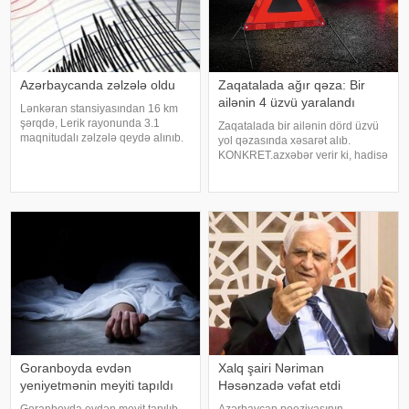
Azərbaycanda zəlzələ oldu
Zaqatalada ağır qəza: Bir
ailənin 4 üzvü yaralandı
Lənkəran stansiyasından 16 km
şərqdə, Lerik rayonunda 3.1
Zaqatalada bir ailənin dörd üzvü
maqnitudalı zəlzələ qeydə alınıb.
yol qəzasında xəsarət alıb.
xəbər verir ki, bu barədə
KONKRET.azxəbər verir ki, hadisə
Zəlzələlərin Tədqiqatı Bürosunun
günorta saatlarında rayonun
məlumat yayıb. Yerli vaxtla 01:47-
Qəbizdərə kəndində baş verib.
də qeydə alınan yeraltı təkanların
Hərəkətdə olan minik avtomobili
ocağ
idarəetmədən çıxaraq aşıb. Qəza
zaman
Goranboyda evdən
Xalq şairi Nəriman
yeniyetmənin meyiti tapıldı
Həsənzadə vəfat etdi
Goranboyda evdən meyit tapılıb.
Azərbaycan poeziyasının