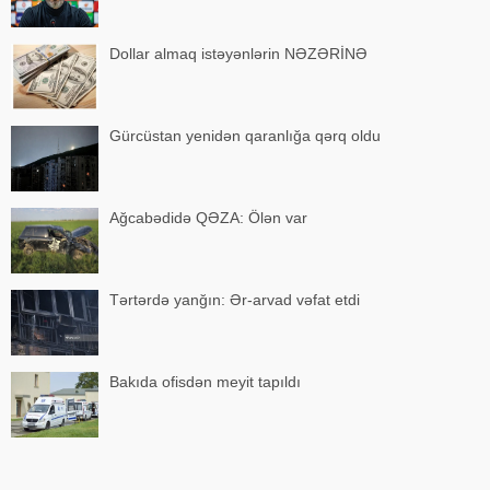
Dollar almaq istəyənlərin NƏZƏRİNƏ
Gürcüstan yenidən qaranlığa qərq oldu
Ağcabədidə QƏZA: Ölən var
Tərtərdə yanğın: Ər-arvad vəfat etdi
Bakıda ofisdən meyit tapıldı