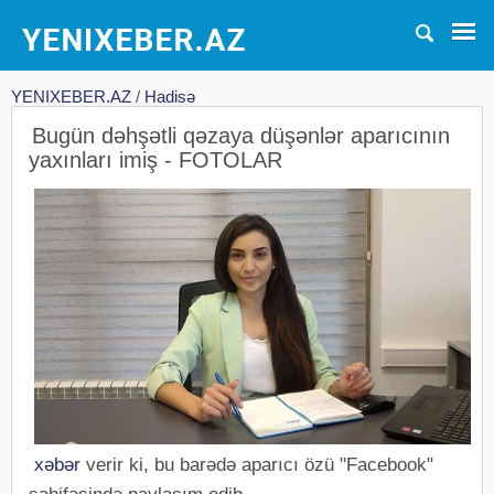
YENIXEBER.AZ
/
Hadisə
Bugün dəhşətli qəzaya düşənlər aparıcının
yaxınları imiş - FOTOLAR
xəbər
verir ki, bu barədə aparıcı özü "Facebook"