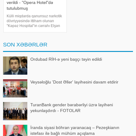
verildi - "Opera Hotel"də
tutulubmuş
Külli miqdarda qanunsuz narkotik
dövriyyəsində ittiham olunan
"Kəpəz Hospital"ın cərrahı Elşən
Əliyevin cinayət işi üzrə məhkəmə
araşdırması başa çatıb.
KONKRET.azqafqazinfo-ya
SON XƏBƏRLƏR
istinadən xəbər verir ki,
təqsirləndirilə
Ordubad RİH-ə yeni başçı təyin edildi
Veysəloğlu 'Dost Əllər' layihəsini davam etdirir
TuranBank gender bərabərliyi üzrə layihəni
yekunlaşdırdı - FOTOLAR
İranda siyasi böhran yaranacaq – Pezeşkianın
istefası ilə bağlı mühüm açıqlama