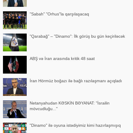
"Sabah" "Orhus"la qarşılaşacaq
"Qarabağ" – "Dinamo": İlk görüş bu gün keçiriləcək
ABŞ və İran arasında kritik 48 saat
İran Hörmüz boğazı ilə bağlı razılaşmanı açıqladı
Netanyahudan KƏSKİN BƏYANAT: "İsrailin
mövcudluğu..."
"Dinamo" ilə oyuna istədiyimiz kimi hazırlaşmışıq