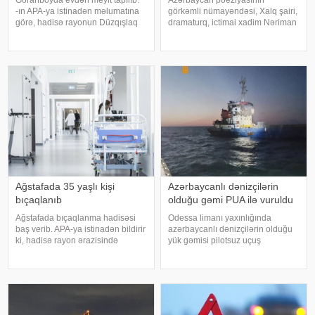
-ın APA-ya istinadən məlumatına
görkəmli nümayəndəsi, Xalq şairi,
görə, hadisə rayonun Düzqışlaq
dramaturq, ictimai xadim Nəriman
kəndində qeydə alınıb. Belə ki,
Həsənzadə vəfat edib. xəbər verir
kənd sakini 2008-ci il təvəllüdlü Ü.
ki, bu barədə Mədəniyyət Nazirliyi
Ağayevin meyiti yaşadığı evdə
məlumat yayıb. Nəriman
aşkarlanıb. Hazırda hadis
Həsənzadə iyunun 26-da
səhhətinin pisləşməs
Ağstafada 35 yaşlı kişi
Azərbaycanlı dənizçilərin
bıçaqlanıb
olduğu gəmi PUA ilə vuruldu
Ağstafada bıçaqlanma hadisəsi
Odessa limanı yaxınlığında
baş verib. APA-ya istinadən bildirir
azərbaycanlı dənizçilərin olduğu
ki, hadisə rayon ərazisində
yük gəmisi pilotsuz uçuş
yerləşən mağazalardan birində
aparatlarının (PUA) hücumuna
qeydə alınıb. 1991-ci il təvəllüdlü
məruz qalıb. apa-ya istinadla
B. Hüseynov bir neçə bıçaq
xəbər verir ki, bu barədə
xəsarəti ilə xəstəxanaya çatdırılıb
"Azərbaycan Dənizçilərinə
Dəstək" İctima