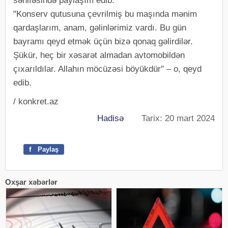
səhifəsində paylaşım edib.
"Konserv qutusuna çevrilmiş bu maşında mənim
qardaşlarım, anam, gəlinlərimiz vardı. Bu gün
bayramı qeyd etmək üçün bizə qonaq gəlirdilər.
Şükür, heç bir xəsarət almadan avtomobildən
çıxarıldılar. Allahın möcüzəsi böyükdür" – o, qeyd
edib.
/ konkret.az
Hadisə
Tarix: 20 mart 2024
f
Paylaş
Oxşar xəbərlər