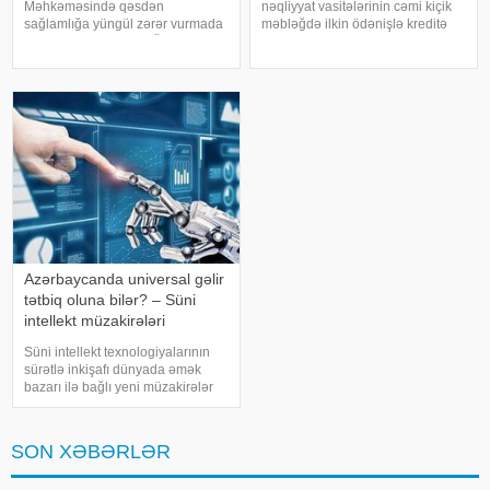
Məhkəməsində qəsdən
nəqliyyat vasitələrinin cəmi kiçik
sağlamlığa yüngül zərər vurmada
məbləğdə ilkin ödənişlə kreditə
təqsirləndirilən Famil Ömərovun
təklif edilməsi halları artıb. Bu cür
(adı, soyadı şərtidir) barəsindəki
kampaniyalar alıcılar üçün
hökmdən verilən apellyasiya
cəlbedici görünsə də, müqavilə
şikayəti üzrə məhkəmə prosesi
şərtləri və ümumi kredit yükü il
başa çatıb. -a istinadə
Azərbaycanda universal gəlir
tətbiq oluna bilər? – Süni
intellekt müzakirələri
genişlənir
Süni intellekt texnologiyalarının
sürətlə inkişafı dünyada əmək
bazarı ilə bağlı yeni müzakirələr
yaradıb. Bir çox ölkələrdə artıq
avtomatlaşdırmanın bəzi peşələri
sıradan çıxaracağı, nəticədə isə
SON XƏBƏRLƏR
işsizliyə qarşı universa