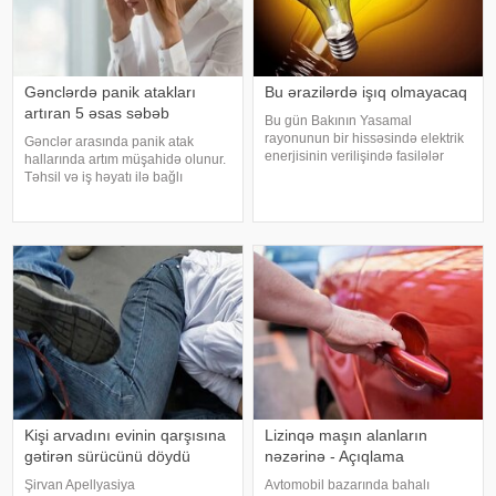
Gənclərdə panik atakları
Bu ərazilərdə işıq olmayacaq
artıran 5 əsas səbəb
Bu gün Bakının Yasamal
rayonunun bir hissəsində elektrik
Gənclər arasında panik atak
enerjisinin verilişində fasilələr
hallarında artım müşahidə olunur.
olacaq. xəbər verir ki, bununla
Təhsil və iş həyatı ilə bağlı
bağlı "Azərişıq" ASC məlumat
təzyiqlər, sosial media təsiri, qeyri-
yayıb. Bildirilib ki, elektrik
müəyyən gələcək narahatlığı,
enerjisinin verilişində keyfiyyə
yuxu pozuntuları və gündəlik
stress bu problemin əsas
səbəblər
Kişi arvadını evinin qarşısına
Lizinqə maşın alanların
gətirən sürücünü döydü
nəzərinə - Açıqlama
Şirvan Apellyasiya
Avtomobil bazarında bahalı