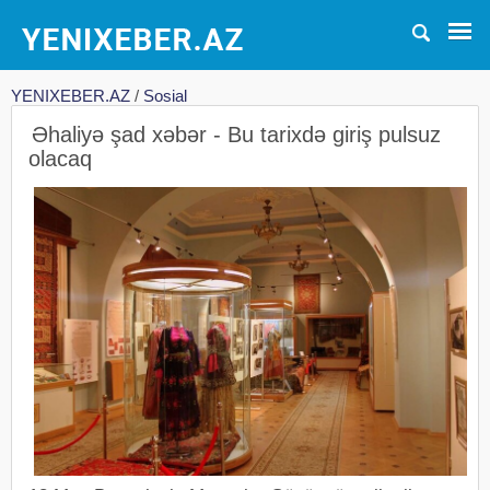
YENIXEBER.AZ
/
Sosial
Əhaliyə şad xəbər - Bu tarixdə giriş pulsuz
olacaq