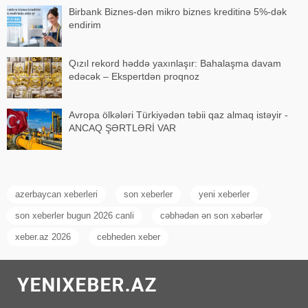
Birbank Biznes-dən mikro biznes kreditinə 5%-dək
endirim
Qızıl rekord həddə yaxınlaşır: Bahalaşma davam
edəcək – Ekspertdən proqnoz
Avropa ölkələri Türkiyədən təbii qaz almaq istəyir -
ANCAQ ŞƏRTLƏRİ VAR
azerbaycan xeberleri
son xeberler
yeni xeberler
son xeberler bugun 2026 canli
cəbhədən ən son xəbərlər
xeber.az 2026
cebheden xeber