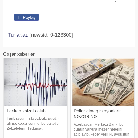
f
Paylaş
Turlar.az
[newsid: 0-123300]
Oxşar xəbərlər
Lerikdə zəlzələ olub
Dollar almaq istəyənlərin
NƏZƏRİNƏ
Lerik rayonunda zəlzələ qeydə
alınıb. xəbər verir ki, bu barədə
Azərbaycan Mərkəzi Bankı bu
Zəlzələlərin Tədqiqatı
günün valyuta məzənnələrini
Bürosundan bildirilib. Zəlzələ yerli
açıqlayıb. xəbər verir ki, avqustun