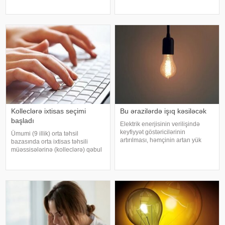
vaxtla saat 19.24-də qeydə alınıb.
5-də ABŞ dollarının məzənnəsi
3,6 maqnitudalı zəlzələnin
dəyişməyərək 1,700 manat,
episentri 24 km. dərinlikdə olub.
Türkiyə lirəsi isə 0,0357 manat
Məlumat
təşkil edib. Öz növbəsində,
Rusiyanın 10
Kolleclərə ixtisas seçimi
Bu ərazilərdə işıq kəsiləcək
başladı
Elektrik enerjisinin verilişində
keyfiyyət göstəricilərinin
Ümumi (9 illik) orta təhsil
artırılması, həmçinin artan yük
bazasında orta ixtisas təhsili
tələbatının qarşılanması
müəssisələrinə (kolleclərə) qəbul
məqsədilə avqustun 5-də
olmaq üçün ixtisas seçimi
paytaxtda Transformator
avqustun 3-dən 9-dək (saat
Məntəqəsində (TM), Ağdaşda 10
23:59-dək) internet vasitəsilə
kV-luq hava xətlərində təmi
aparılacaq. Bu barədə -a Dövlət
İmtahan Mərkəzində