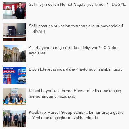
Səfir təyin edilən Nemət Nağdəliyev kimdir? - DOSYE
Səfir postuna yüksələn tanınmış ailə nümayəndələri
– SİYAHI
Azərbaycanın neçə ölkədə səfirliyi var? - XİN-dən
açıqlama
Bizon lotereyasında daha 4 avtomobil sahibini tapıb
Kristal beynəlxalq brend Hansgrohe ilə əməkdaşlıq
memorandumu imzalayıb
KOBİA və Marsol Group sahibkarları bir araya gətirdi
– Yeni əməkdaşlıqlar müzakirə olundu