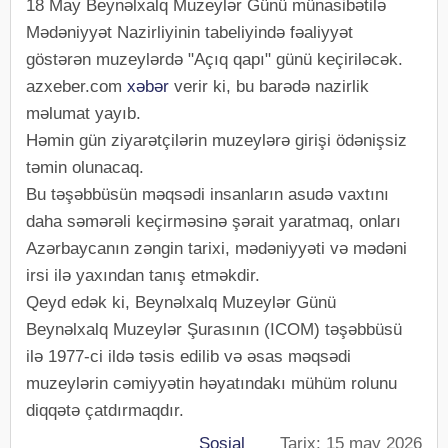
18 May Beynəlxalq Muzeylər Günü münasibətilə
Mədəniyyət Nazirliyinin tabeliyində fəaliyyət
göstərən muzeylərdə "Açıq qapı" günü keçiriləcək.
azxeber.com
xəbər
verir ki, bu barədə nazirlik
məlumat yayıb.
Həmin gün ziyarətçilərin muzeylərə girişi ödənişsiz
təmin olunacaq.
Bu təşəbbüsün məqsədi insanların asudə vaxtını
daha səmərəli keçirməsinə şərait yaratmaq, onları
Azərbaycanın zəngin tarixi, mədəniyyəti və mədəni
irsi ilə yaxından tanış etməkdir.
Qeyd edək ki, Beynəlxalq Muzeylər Günü
Beynəlxalq Muzeylər Şurasının (ICOM) təşəbbüsü
ilə 1977-ci ildə təsis edilib və əsas məqsədi
muzeylərin cəmiyyətin həyatındakı mühüm rolunu
diqqətə çatdırmaqdır.
Sosial
Tarix: 15 may 2026