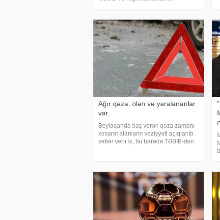
ü
orqanları, Dövlət Duması və Kremlə
x
yaxın mənbələrə istinadən verdiyi
z
məlumata görə, Rusiya rəsmiləri
sentyab
Ağır qəza: ölən və yaralananlar
var
Beyləqanda baş verən qəza zamanı
xəsarət alanların vəziyyəti açıqlanıb.
M
xəbər verir ki, bu barədə TƏBİB-dən
M
bildirilib:. "Beyləqan rayonunda baş
b
verən yol-nəqliyyat hadisəsi səbəbilə
k
4 nəfər (kişi) 31.07.2026-cı il tarixind
ə
i
2