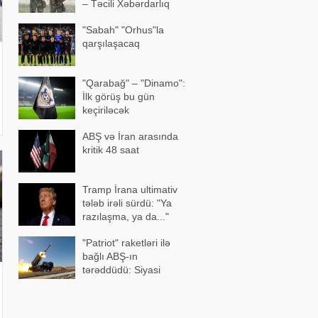
– Təcili Xəbərdarlıq
"Sabah" "Orhus"la
qarşılaşacaq
"Qarabağ" – "Dinamo":
İlk görüş bu gün
keçiriləcək
ABŞ və İran arasında
kritik 48 saat
Tramp İrana ultimativ
tələb irəli sürdü: "Ya
razılaşma, ya da..."
"Patriot" raketləri ilə
bağlı ABŞ-ın
tərəddüdü: Siyasi
səbəblər açıqlandı