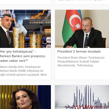
nsiyyət imkanı yaradan rouminq
müdafiəsi və rifahının təmin olunması
idmətlərini təqdim edir. Səfərlər
istiqamətində işini davam etdirir. Cari
amanı abunəçiləri
ilin ilk altı ay
"Hər şey bahalaşacaq" -
Prezident 2 fərman imzaladı
Mərkəzi Bankın yeni proqnozu
Prezident İlham Əliyev "Azərbaycan
nədən xəbər verir?
Respublikasının İnzibati Xətalar
Məcəlləsində, "İnformasiya,
əlum olduğu kimi, Azərbaycan
informasiyalaşdırma və
ərkəzi Bankı (AMB) inflyasiya ilə
informasiyanın mühafizəsi haqqında"
ağlı növbəti qərarını açıqlayıb. Belə
və "Uşaqların zərərli informasiyadan
i, AMB-nin yeni proqnozlarına
qorunmas
sasən, Azərbaycanda illik
nflyasiyanın 2026-cı ildə 6,1 faiz,
027-ci ildə isə 5,8 fai