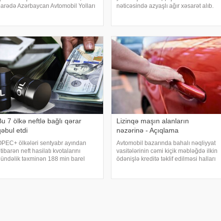
arədə Azərbaycan Avtomobil Yolları
nəticəsində azyaşlı ağır xəsarət alıb.
övlət Agentliyi məlumat yayıb.
xəbər verir ki, hadisə rayonun Azaflı
parılacaq təmir işləri ilə əlaqədar
kəndində qeydə alınıb. Məlumata
şağıdakı küçələrdə nəqliyyat
görə, VAZ-2107 markalı minik
asitələrini
avtomobili ZİL markal
u 7 ölkə neftlə bağlı qərar
Lizinqə maşın alanların
qəbul etdi
nəzərinə - Açıqlama
PEC+ ölkələri sentyabr ayından
Avtomobil bazarında bahalı nəqliyyat
tibarən neft hasilatı kvotalarını
vasitələrinin cəmi kiçik məbləğdə ilkin
ündəlik təxminən 188 min barel
ödənişlə kreditə təklif edilməsi halları
rtırmağı təsdiqləməyi planlaşdırır.
artıb. Bu cür kampaniyalar alıcılar
əbər verir ki, bundan sonra isə
üçün cəlbedici görünsə də, müqavilə
asilatın artırılması ilin sonunadək
şərtləri və ümumi kredit yükü il
ayandırılacaq