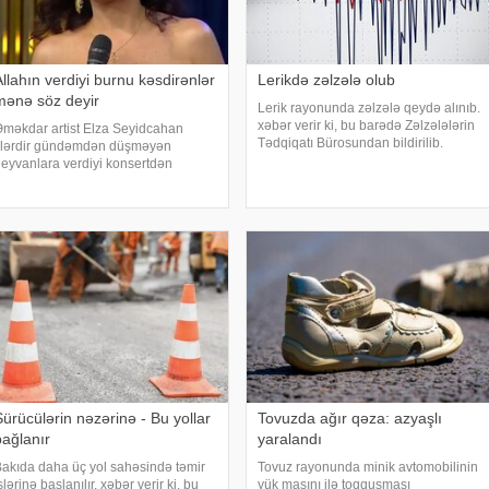
Allahın verdiyi burnu kəsdirənlər
Lerikdə zəlzələ olub
mənə söz deyir
Lerik rayonunda zəlzələ qeydə alınıb.
xəbər verir ki, bu barədə Zəlzələlərin
məkdar artist Elza Seyidcahan
Tədqiqatı Bürosundan bildirilib.
llərdir gündəmdən düşməyən
Zəlzələ yerli vaxtla saat 19.24-də
eyvanlara verdiyi konsertdən
qeydə alınıb. 3,6 maqnitudalı
anışıb. Müğənni aktyor Fərda
zəlzələnin episentri 24 km. dərinlikdə
udaverdiyevin "O üz, bu üz" yutub
olub. Məlumat
ayihəsində qonaq olub.
.Seyidcahan bildirib ki, həmin
ayihəd
Sürücülərin nəzərinə - Bu yollar
Tovuzda ağır qəza: azyaşlı
bağlanır
yaralandı
akıda daha üç yol sahəsində təmir
Tovuz rayonunda minik avtomobilinin
şlərinə başlanılır. xəbər verir ki, bu
yük maşını ilə toqquşması