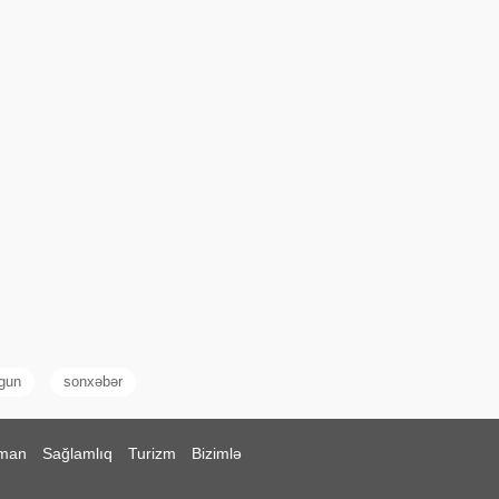
 gun
sonxəbər
man
Sağlamlıq
Turizm
Bizimlə