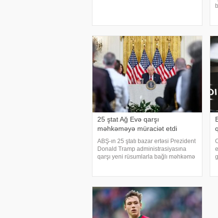
istinadən xəbər verir ki, qəza rayonun
b
Salmanbəyli kəndi ərazisində qeydə
D
alınıb. 1986-cı il təvəllüdlü Eldəniz
A
Musayevin idarə etdiy
a
v
25 ştat Ağ Evə qarşı
B
məhkəməyə müraciət etdi
ABŞ-ın 25 ştatı bazar ertəsi Prezident
O
Donald Tramp administrasiyasına
e
qarşı yeni rüsumlarla bağlı məhkəmə
g
iddiq qaldırıb. Onlar yeni tarifləri ABŞ
a
Ali Məhkəməsinin ləğv etdiyi idxal
x
vergilərini əvəzetmək cəhdi
h
adlandırıblar
d