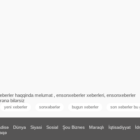
berler haqqinda melumat , ensonxeberler xeberleri, ensonxeberler
rənə bilərsiz
yeni xeberler
sonxəbərlər
bugun xeberler
son xeberler bu
disə
Dünya
Siyasi
Sosial
Şou Biznes
Maraqlı
İqtisadiyyat
İd
aqə