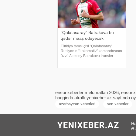
"Qalatasaray" Batrakova bu
qədər maaş ödəyəcək
Türkiyə təmsilçisi "Qalatasaray"
Rusiyanın "Lokomotiv" komandasının
üzvü Aleksey Batrakovu transfer
edəcəyi təqdirdə ona illik 5,8 milyon
dollar maaş ödəyəcək. "Fotomaç"a
istinadən xəbər veri
ensonxeberler melumatlari 2026, ensonxe
haqqinda ətraflı yenixeber.az saytında öy
azerbaycan xeberleri
son xeberler
Ha
Əl