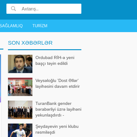
SAĞLAMLIQ
TURIZM
SON XƏBƏRLƏR
Ordubad RİH-ə yeni
başçı təyin edildi
Veysəloğlu 'Dost Əllər'
layihəsini davam etdirir
TuranBank gender
bərabərliyi üzrə layihəni
yekunlaşdırdı -
FOTOLAR
Şeydayevin yeni klubu
rəsmiləşdi