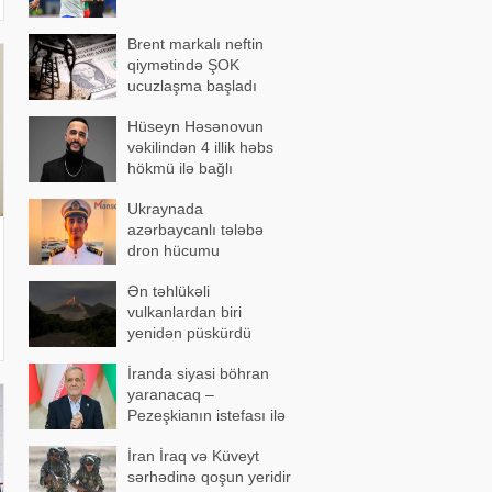
Brent markalı neftin
qiymətində ŞOK
ucuzlaşma başladı
Hüseyn Həsənovun
vəkilindən 4 illik həbs
hökmü ilə bağlı
açıqlama
Ukraynada
azərbaycanlı tələbə
dron hücumu
nəticəsində yaralandı -
Ən təhlükəli
Vəziyyəti ağırdır
vulkanlardan biri
yenidən püskürdü
İranda siyasi böhran
yaranacaq –
Pezeşkianın istefası ilə
bağlı mühüm açıqlama
İran İraq və Küveyt
sərhədinə qoşun yeridir