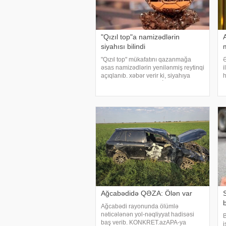
"Qızıl top"a namizədlərin
siyahısı bilindi
"Qızıl top" mükafatını qazanmağa
Ə
əsas namizədlərin yenilənmiş reytinqi
i
açıqlanıb. xəbər verir ki, siyahıya
h
"Mançester Siti"nin və İspaniya
d
millisinin yarımmüdafiəçisi Rodri
X
başçılıq edir. İkinci pilləd
l
E
l
Ağcabədidə QƏZA: Ölən var
Ağcabədi rayonunda ölümlə
nəticələnən yol-nəqliyyat hadisəsi
B
baş verib. KONKRET.azAPA-ya
i