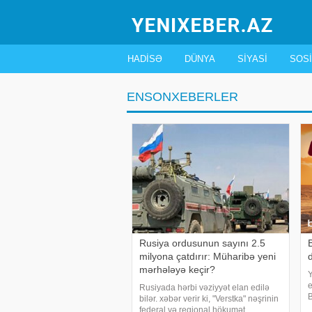
HADISƏ
DÜNYA
SIYASI
SOSI
ENSONXEBERLER
Rusiya ordusunun sayını 2.5
B
milyona çatdırır: Müharibə yeni
mərhələyə keçir?
e
Rusiyada hərbi vəziyyət elan edilə
B
bilər. xəbər verir ki, "Verstka" nəşrinin
m
federal və regional hökumət