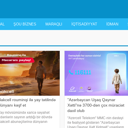
AL
ŞOU BIZNES
MARAQLI
İQTISADIYYAT
İDMAN
akcell rouminqi ilə yay tətilində
"Azərbaycan Uşaq Qaynar
dünyanı kəşf et
Xətti"nə 3700-dən çox müraciət
daxil olub
Yay mövsümündə xaricə səyahət
dənlərin sayının artdığı bir dövrdə
"Azercell Telekom" MMC-nin dəstəyi
akcell abunəçilərinə dünyanın
ilə fəaliyyət göstərən "Azərbaycan
üxtəlif ölkələrində rahat və fasiləsiz
Uşaq Qaynar Xətt Xidməti" uşaqların