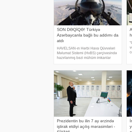
SON DƏQİQƏ! Türkiyə
A
Azərbaycanla bağlı bu addımı da
h
atdı
"
v
HAVELSAN-ın Hərbi Hava Qüvvələri
c
Məlumat Sistemi (HvBS) çərçivəsində
m
hazırlanmış bəzi mühüm imkanlar
R
Azərbaycan Hərbi Hava Qüvvələrinin
e
inventarına daxil edilib. Türkiyə
mətbuatına istinadla bildirir ki,
Azərbaycan Hərb
Prezidentin bu ilin 7 ay ərzində
İ
iştirak etdiyi açılış mərasimləri -
y