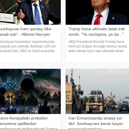
zərbaycan İranı qardaş ölkə
Tramp İrana ultimativ tələb irəli
esab edir' - Hikmət Hacıyev
sürdü: "Ya razılaşma, ya da..."
Geosiyasi baxımdan regionumuzda
ABŞ Prezidenti Donald Tramp İrana
əziyyət çox çətindir. Bakıdan 200 km
Hörmüz boğazı ilə bağlı dərhal razılıq
ənubda İran, ABŞ və İsrail arasında
əldə etmək üçün sərt ultimativ tələb
üharibə gedir. 200 km şimalda isə
irəli sürüb. "Bloomberg" agentliyinin
usiya-Ukrayna müharibəsi davam
məlumatına görə, Vaşinqton Tehran
dir". APA-ya istinadən xəbər veri
qarşısında açıq şərt qoyub: y
ranın Avropadakı proksiləri:
İran Ermənistanda strateji yol
eniyetmə qatillərdən
tikir: Azərbaycanı kənar keçən