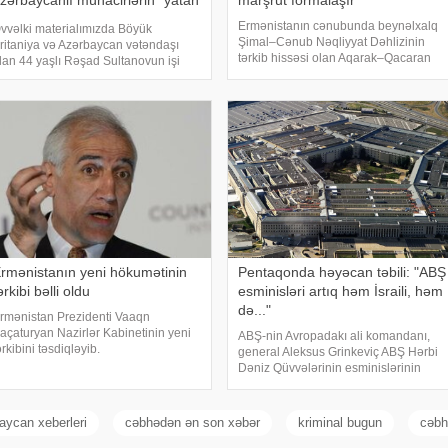
zərbaycanlı mühacirlərin "yatan
marşrut formalaşır
üceyrələri"nə qədər
Ermənistanın cənubunda beynəlxalq
vvəlki materialımızda Böyük
Şimal–Cənub Nəqliyyat Dəhlizinin
ritaniya və Azərbaycan vətəndaşı
tərkib hissəsi olan Aqarak–Qacaran
lan 44 yaşlı Rəşad Sultanovun işi
avtomobil yolunun 32 kilometrlik
arədə ətraflı yazmışdıq. O, Kiprdə
hissəsinin tikintisi davam edir.
öyük Britaniyanın Akrotiri hərbi
KONKRET.azbakupost-a istinadən
azasına qanunsuz daxil olmaqda və
xəbər verir ki, bu barəd
ran İslam İnqilab
rmənistanın yeni hökumətinin
Pentaqonda həyəcan təbili: "ABŞ
ərkibi bəlli oldu
esminisləri artıq həm İsraili, həm
də..."
rmənistan Prezidenti Vaaqn
açaturyan Nazirlər Kabinetinin yeni
ABŞ-nin Avropadakı ali komandanı,
ərkibini təsdiqləyib.
general Aleksus Grinkeviç ABŞ Hərbi
ONKRET.azxəbər verir ki, Xaçatryan
Dəniz Qüvvələrinin esminislərinin
ununla bağlı fərman imzalayıb.
çatışmazlığı ilə bağlı Pentaqona
ərmana əsasən:. Mqer Qriqoryan –
xəbərdarlıq ünvanlayıb.
aş nazirin müavini. Tiqran Xaçatrya
KONKRET.azxəbər verir ki, onun
aycan xeberleri
cəbhədən ən son xəbər
kriminal bugun
cəbh
sözlərinə görə, mövcud resursla