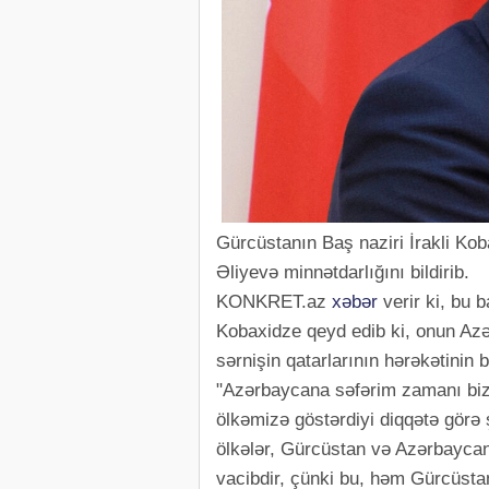
Gürcüstanın Baş naziri İrakli Ko
Əliyevə minnətdarlığını bildirib.
KONKRET.az
xəbər
verir ki, bu 
Kobaxidze qeyd edib ki, onun Azə
sərnişin qatarlarının hərəkətinin 
"Azərbaycana səfərim zamanı biz
ölkəmizə göstərdiyi diqqətə görə 
ölkələr, Gürcüstan və Azərbaycan 
vacibdir, çünki bu, həm Gürcüsta