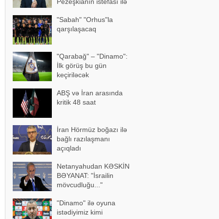
Pezeşkianın istefası ilə
bağlı mühüm açıqlama
"Sabah" "Orhus"la
qarşılaşacaq
"Qarabağ" – "Dinamo":
İlk görüş bu gün
keçiriləcək
ABŞ və İran arasında
kritik 48 saat
İran Hörmüz boğazı ilə
bağlı razılaşmanı
açıqladı
Netanyahudan KƏSKİN
BƏYANAT: "İsrailin
mövcudluğu..."
"Dinamo" ilə oyuna
istədiyimiz kimi