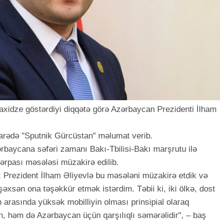
baxidze göstərdiyi diqqətə görə Azərbaycan Prezidenti İlham
barədə "Sputnik Gürcüstan" məlumat verib.
rbaycana səfəri zamanı Bakı-Tbilisi-Bakı marşrutu ilə
bərpası məsələsi müzakirə edilib.
 Prezident İlham Əliyevlə bu məsələni müzakirə etdik və
şəxsən ona təşəkkür etmək istərdim. Təbii ki, iki ölkə, dost
arasında yüksək mobilliyin olması prinsipial olaraq
n, həm də Azərbaycan üçün qarşılıqlı səmərəlidir", – baş