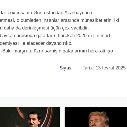
dər çox insanın Gürcüstandan Azərbaycana,
məsi, o cümlədən insanlar arasında münasibətlərin, iki
un daha da dərinləşməsi üçün çox vacibdir.
aycan arasında qatarların hərəkəti 2020-ci ilin mart
emiyası ilə əlaqədar dayandırılıb.
si-Bakı marşrutu üzrə sərnişin qatarlarının hərəkəti işə
Siyasi
Tarix: 13 fevral 2025