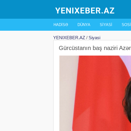
HADISƏ
DÜNYA
SIYASI
SOSI
YENIXEBER.AZ
/
Siyasi
Gürcüstanın baş naziri Azər