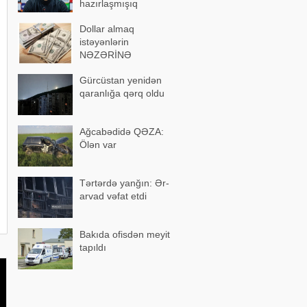
hazırlaşmışıq
Dollar almaq
istəyənlərin
NƏZƏRİNƏ
Gürcüstan yenidən
qaranlığa qərq oldu
Ağcabədidə QƏZA:
Ölən var
Tərtərdə yanğın: Ər-
arvad vəfat etdi
Bakıda ofisdən meyit
tapıldı