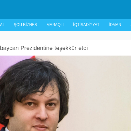
AL
ŞOU BIZNES
MARAQLI
İQTISADIYYAT
İDMAN
baycan Prezidentinə təşəkkür etdi