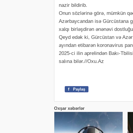
nazir bildirib.
Onun sözlərinə görə, mümkün qə
Azərbaycandan isə Gürcüstana get
xalqı birləşdirən ənənəvi dostluğ
Qeyd edək ki, Gürcüstan və Azərb
ayından etibarən koronavirus pand
2025-ci ilin aprelindən Bakı-Tbili
salına bilər.//Oxu.Az
f
Paylaş
Oxşar xəbərlər