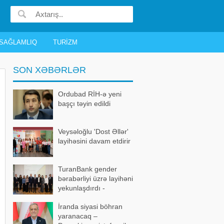
SAĞLAMLIQ
TURIZM
SON XƏBƏRLƏR
Ordubad RİH-ə yeni
başçı təyin edildi
Veysəloğlu 'Dost Əllər'
layihəsini davam etdirir
TuranBank gender
bərabərliyi üzrə layihəni
yekunlaşdırdı -
FOTOLAR
İranda siyasi böhran
yaranacaq –