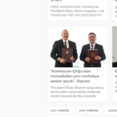
SİYAHI
a
h
Xəbər verdiyimiz kimi, Azərbaycan
Ə
Prezidenti İlham Əliyev avqustun 3-də
B
"AzərEnerji" ASC-nin 220/110/10 kV-
o
luq "Yeni Səngəçal"
b
yarımstansiyasının açılışında iştirak
B
edib. Dövlət başçısı cari ilin ötə
b
İ
"Azərbaycan-Qırğızıstan
E
münasibətləri yeni mərhələyə
t
qədəm qoyub"- Deputat
E
X
"Prezident İlham Əliyevin Qırğızıstana
t
dövlət səfəri çərçivəsində mətbuata
K
verdiyi bəyanat iki ölkə arasında
b
münasibətlərin yeni, daha dərin
F
mərhələyə qədəm qoyduğunu
B
nümayiş etdirdi". Bu fikirləri Milli
son xeberler
yeni xeberler
azerb
Məclisi