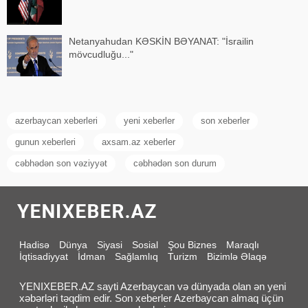
Netanyahudan KƏSKİN BƏYANAT: "İsrailin
mövcudluğu..."
azerbaycan xeberleri
yeni xeberler
son xeberler
gunun xeberleri
axsam.az xeberler
cəbhədən son vəziyyət
cəbhədən son durum
Hadisə
Dünya
Siyasi
Sosial
Şou Biznes
Maraqlı
İqtisadiyyat
İdman
Sağlamlıq
Turizm
Bizimlə Əlaqə
YENIXEBER.AZ sayti Azerbaycan və dünyada olan ən yeni
xəbərləri təqdim edir. Son xeberler Azerbaycan almaq üçün