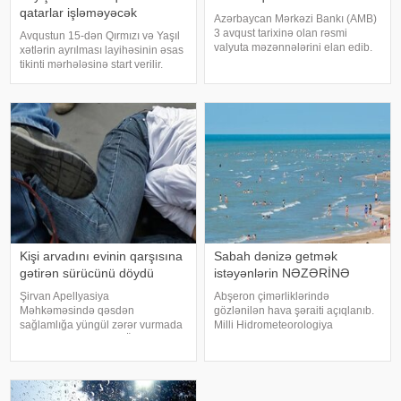
qatarlar işləməyəcək
Azərbaycan Mərkəzi Bankı (AMB)
3 avqust tarixinə olan rəsmi
Avqustun 15-dən Qırmızı və Yaşıl
valyuta məzənnələrini elan edib.
xətlərin ayrılması layihəsinin əsas
Mərkəzi Bankın açıqladığı rəsmi
tikinti mərhələsinə start verilir.
məzənnəyə əsasən, xəbər verir ki,
xəbər verir ki, bu barədə "Bakı
ABŞ dollarının məzənnəsi sabit
Metropoliteni" QSC məlumat
qalaraq 1,700 manat təşkil edir
yayıb. . Bildirilib ki, 10-11 aylıq
tikinti müddətind
Kişi arvadını evinin qarşısına
Sabah dənizə getmək
gətirən sürücünü döydü
istəyənlərin NƏZƏRİNƏ
Şirvan Apellyasiya
Abşeron çimərliklərində
Məhkəməsində qəsdən
gözlənilən hava şəraiti açıqlanıb.
sağlamlığa yüngül zərər vurmada
Milli Hidrometeorologiya
təqsirləndirilən Famil Ömərovun
Xidmətindən verilən məlumata
(adı, soyadı şərtidir) barəsindəki
görə, avqustun 6-da çimərliklərdə
hökmdən verilən apellyasiya
mülayim şimal-qərb küləyi arabir
şikayəti üzrə məhkəmə prosesi
güclənəcək. Dəniz suyunun
başa çatıb. -a istinadə
temperaturu şima