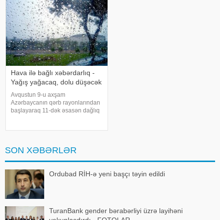
Hava ilə bağlı xəbərdarlıq -
Yağış yağacaq, dolu düşəcək
Avqustun 9-u axşam
Azərbaycanın qərb rayonlarından
başlayaraq 11-dək əsasən dağlıq
və dağətəyi ərazilərdə arabir
yağış yağacağı gözlənilir. Bu
barədə -a Milli
Hidrometeorologiya Xidmətindən
SON XƏBƏRLƏR
məlumat verilib. Ayrı-ayrı yerlərd
Ordubad RİH-ə yeni başçı təyin edildi
TuranBank gender bərabərliyi üzrə layihəni
yekunlaşdırdı - FOTOLAR