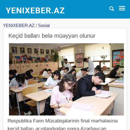
YENIXEBER.AZ
/
Sosial
Keçid balları belə müəyyən olunur
Respublika Fənn Müsabiqələrinin final mərhələsinə
keçid balları açıqlandıqdan sonra Azərbaycan