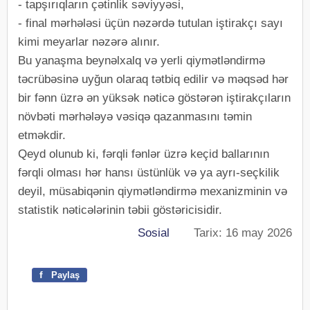
- tapşırıqların çətinlik səviyyəsi,
- final mərhələsi üçün nəzərdə tutulan iştirakçı sayı
kimi meyarlar nəzərə alınır.
Bu yanaşma beynəlxalq və yerli qiymətləndirmə
təcrübəsinə uyğun olaraq tətbiq edilir və məqsəd hər
bir fənn üzrə ən yüksək nəticə göstərən iştirakçıların
növbəti mərhələyə vəsiqə qazanmasını təmin
etməkdir.
Qeyd olunub ki, fərqli fənlər üzrə keçid ballarının
fərqli olması hər hansı üstünlük və ya ayrı-seçkilik
deyil, müsabiqənin qiymətləndirmə mexanizminin və
statistik nəticələrinin təbii göstəricisidir.
Sosial
Tarix: 16 may 2026
f
Paylaş