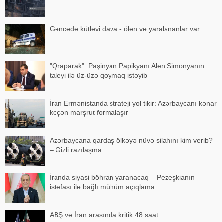
Gəncədə kütləvi dava - ölən və yaralananlar var
"Qraparak": Paşinyan Papikyanı Alen Simonyanın
taleyi ilə üz-üzə qoymaq istəyib
İran Ermənistanda strateji yol tikir: Azərbaycanı kənar
keçən marşrut formalaşır
Azərbaycana qardaş ölkəyə nüvə silahını kim verib?
– Gizli razılaşma…
İranda siyasi böhran yaranacaq – Pezeşkianın
istefası ilə bağlı mühüm açıqlama
ABŞ və İran arasında kritik 48 saat