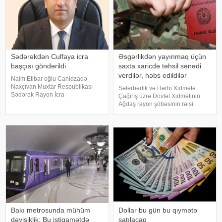
Sədərəkdən Culfaya icra
Əsgərlikdən yayınmaq üçün
başçısı göndərildi
saxta xaricdə təhsil sənədi
verdilər, həbs edildilər
Naim Etibar oğlu Cahidzadə
Naxçıvan Muxtar Respublikası
Səfərbərlik və Hərbi Xidmətə
Sədərək Rayon İcra
Çağırış üzrə Dövlət Xidmətinin
Hakimiyyətinin başçısı
Ağdaş rayon şöbəsinin rəisi
vəzifəsindən azad edilib. xəbər
Abbasov Nurlan Səxavət oğlu,
verir ki, bununla bağlı Prezident
həmin şöbənin həqiqi hərbi
İlham Əliyev Sərəncam imzalayıb.
xidmətə çağırış bölməsinin rəisi
Dövlət başçısının digə
Usubəliyev Şahlar Usubalı oğlu
və qeyd edilə
Bakı metrosunda mühüm
Dollar bu gün bu qiymətə
dəyişiklik: Bu istiqamətdə
satılacaq