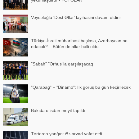
Veysəloğlu 'Dost Əllər' layihəsini davam etdirir
Türkiyə-İsrail müharibəsi başlasa, Azərbaycan nə
edəcək? – Bütün detallar bəlli oldu
"Sabah" "Orhus"la qarşılaşacaq
"Qarabağ" – "Dinamo": İlk görüş bu gün keçiriləcək
Bakıda ofisdən meyit tapıldı
Tərtərdə yanğın: Ər-arvad vəfat etdi