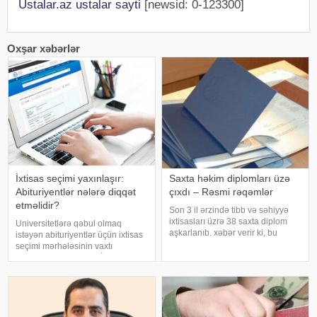
Ustalar.az ustalar sayti
[newsid: 0-123300]
Oxşar xəbərlər
İxtisas seçimi yaxınlaşır:
Saxta həkim diplomları üzə
Abituriyentlər nələrə diqqət
çıxdı – Rəsmi rəqəmlər
etməlidir?
Son 3 il ərzində tibb və səhiyyə
ixtisasları üzrə 38 saxta diplom
Universitetlərə qəbul olmaq
aşkarlanıb. xəbər verir ki, bu
istəyən abituriyentlər üçün ixtisas
barədə məlumat Təhsildə
seçimi mərhələsinin vaxtı
Keyfiyyət Təminatı Agentliyi
müəyyənləşib. Dövlət İmtahan
(TKTA) 2026-cı ilin II rübü üzrə
Mərkəzi (DİM) ixtisas seçiminin
elektron bülletenində əks olunub.
12–19 avqust tarixlərində
Agentliyi
keçiriləcəyini açıqlayıb. Bu il
seçim proses