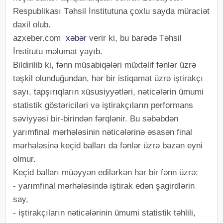
Respublikası Təhsil İnstitutuna çoxlu sayda müraciət
daxil olub.
azxeber.com
xəbər
verir ki, bu barədə Təhsil
İnstitutu məlumat yayıb.
Bildirilib ki, fənn müsabiqələri müxtəlif fənlər üzrə
təşkil olunduğundan, hər bir istiqamət üzrə iştirakçı
sayı, tapşırıqların xüsusiyyətləri, nəticələrin ümumi
statistik göstəriciləri və iştirakçıların performans
səviyyəsi bir-birindən fərqlənir. Bu səbəbdən
yarımfinal mərhələsinin nəticələrinə əsasən final
mərhələsinə keçid balları da fənlər üzrə bəzən eyni
olmur.
Keçid balları müəyyən edilərkən hər bir fənn üzrə:
- yarımfinal mərhələsində iştirak edən şagirdlərin
say,
- iştirakçıların nəticələrinin ümumi statistik təhlili,