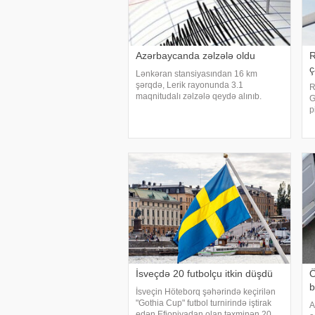
Azərbaycanda zəlzələ oldu
R
ç
Lənkəran stansiyasından 16 km
şərqdə, Lerik rayonunda 3.1
R
maqnitudalı zəlzələ qeydə alınıb.
G
xəbər verir ki, bu barədə Zəlzələlərin
p
Tədqiqatı Bürosunun məlumat yayıb.
h
Yerli vaxtla 01:47-də qeydə alınan
s
yeraltı təkanların ocağ
u
r
İsveçdə 20 futbolçu itkin düşdü
Ö
b
İsveçin Höteborq şəhərində keçirilən
"Gothia Cup" futbol turnirində iştirak
A
edən Efiopiyadan olan təxminən 20