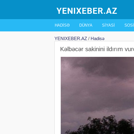
HADISƏ
DÜNYA
SIYASI
SOSI
YENIXEBER.AZ
/
Hadisə
Kəlbəcər sakinini ildırım vu