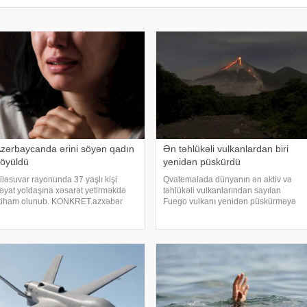
zərbaycanda ərini söyən qadın
Ən təhlükəli vulkanlardan biri
öyüldü
yenidən püskürdü
iləsuvar rayonunda 37 yaşlı kişi
Qvatemalada dünyanın ən aktiv və
əyat yoldaşına xəsarət yetirməkdə
təhlükəli vulkanlarından sayılan
ttiham olunub. KONKRET.azxəbər
Fuego vulkanı yenidən püskürməyə
erir ki, hadisə bu il fevralın 1-də baş
başlayıb. Güclü vulkanik aktivlik
erib. 1989-cu il təvəllüdlü Əlvan (ad
səbəbindən ölkədə narıncı təhlükə
ərtidir – red.) gecə saat 02:00
səviyyəsi elan olunub, vulkanın
adələrind
yaxınlığında yaşayan sakinləri