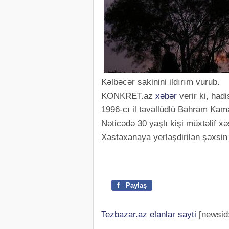
Kəlbəcər sakinini ildırım vurub.
KONKRET.az
xəbər
verir ki, had
1996-cı il təvəllüdlü Bəhrəm Kama
Nəticədə 30 yaşlı kişi müxtəlif xəs
Xəstəxanaya yerləşdirilən şəxsin v
f
Paylaş
Tezbazar.az elanlar sayti
[newsid