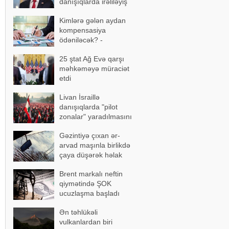
danışıqlarda irəliləyiş
əldə olundu
Kimlərə gələn aydan
kompensasiya
ödəniləcək? -
AÇIQLAMA
25 ştat Ağ Evə qarşı
məhkəməyə müraciət
etdi
Livan İsraillə
danışıqlarda "pilot
zonalar" yaradılmasını
təklif etdi
Gəzintiyə çıxan ər-
arvad maşınla birlikdə
çaya düşərək həlak
oldu - FOTOLAR
Brent markalı neftin
qiymətində ŞOK
ucuzlaşma başladı
Ən təhlükəli
vulkanlardan biri