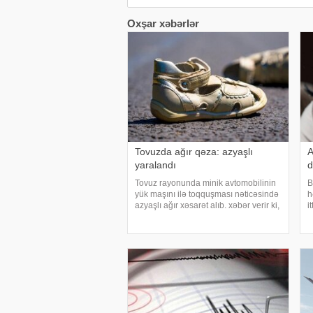
Oxşar xəbərlər
Tovuzda ağır qəza: azyaşlı
A
yaralandı
d
Tovuz rayonunda minik avtomobilinin
B
yük maşını ilə toqquşması nəticəsində
h
azyaşlı ağır xəsarət alıb. xəbər verir ki,
i
hadisə rayonun Azaflı kəndində qeydə
v
alınıb. Məlumata görə, VAZ-2107
v
markalı minik avtomobili ZİL markal
ş
r