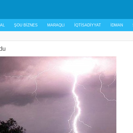
AL
ŞOU BIZNES
MARAQLI
İQTISADIYYAT
İDMAN
rdu