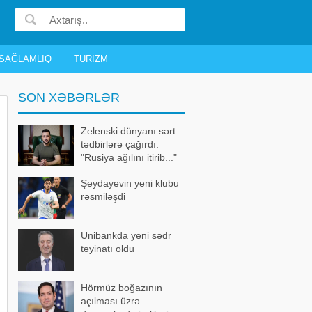
SAĞLAMLIQ
TURIZM
SON XƏBƏRLƏR
Zelenski dünyanı sərt
tədbirlərə çağırdı:
"Rusiya ağılını itirib..."
Şeydayevin yeni klubu
rəsmiləşdi
Unibankda yeni sədr
təyinatı oldu
Hörmüz boğazının
açılması üzrə