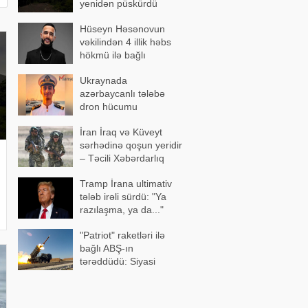
yenidən püskürdü
Hüseyn Həsənovun
vəkilindən 4 illik həbs
hökmü ilə bağlı
açıqlama
Ukraynada
azərbaycanlı tələbə
dron hücumu
nəticəsində yaralandı -
İran İraq və Küveyt
Vəziyyəti ağırdır
sərhədinə qoşun yeridir
– Təcili Xəbərdarlıq
Tramp İrana ultimativ
tələb irəli sürdü: "Ya
razılaşma, ya da..."
"Patriot" raketləri ilə
bağlı ABŞ-ın
tərəddüdü: Siyasi
səbəblər açıqlandı