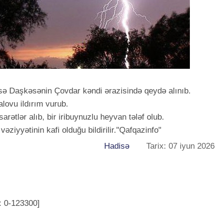
isə Daşkəsənin Çovdar kəndi ərazisində qeydə alınıb.
lovu ildırım vurub.
arətlər alıb, bir iribuynuzlu heyvan tələf olub.
əziyyətinin kafi olduğu bildirilir."Qafqazinfo"
Hadisə
Tarix: 07 iyun 2026
: 0-123300]