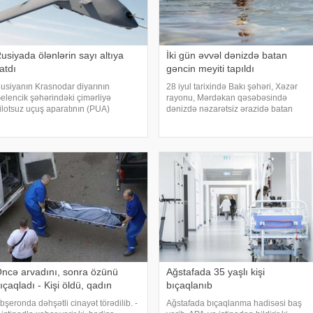
usiyada ölənlərin sayı altıya
İki gün əvvəl dənizdə batan
atdı
gəncin meyiti tapıldı
usiyanın Krasnodar diyarının
28 iyul tarixində Bakı şəhəri, Xəzər
elencik şəhərindəki çimərliyə
rayonu, Mərdəkan qəsəbəsində
ilotsuz uçuş aparatının (PUA)
dənizdə nəzarətsiz ərazidə batan
ücumu nəticəsində həlak olanların
2009-cu il təvəllüdlü Nurlan
ayı altıya çatıb. Ölənlər arasında üç
İsmayılzadənin meyiti Fövqəladə
şaq da var. xəbər verir ki, bu barədə
Hallar Nazirliyinin Xüsusi Riskli
egionun hakimiyyə
Xilasetmə Xidmətinin dalğıclar
ncə arvadını, sonra özünü
Ağstafada 35 yaşlı kişi
ıçaqladı - Kişi öldü, qadın
bıçaqlanıb
bşeronda dəhşətli cinayət törədilib. -
Ağstafada bıçaqlanma hadisəsi baş