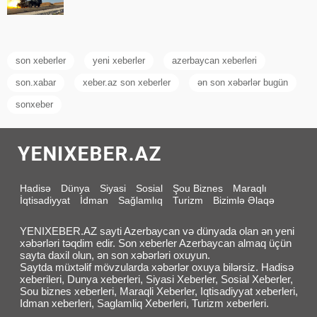
son xeberler
yeni xeberler
azerbaycan xeberleri
son.xabar
xeber.az son xeberler
ən son xəbərlər bugün
sonxeber
Hadisə
Dünya
Siyasi
Sosial
Şou Biznes
Maraqlı
İqtisadiyyat
İdman
Sağlamlıq
Turizm
Bizimlə Əlaqə
YENIXEBER.AZ sayti Azerbaycan və dünyada olan ən yeni
xəbərləri təqdim edir. Son xeberler Azerbaycan almaq üçün
sayta daxil olun, ən son xəbərləri oxuyun.
Saytda müxtəlif mövzularda xəbərlər oxuya bilərsiz. Hadisə
xeberileri, Dunya xeberleri, Siyasi Xeberler, Sosial Xeberler,
Sou biznes xeberleri, Maraqli Xeberler, Iqtisadiyyat xeberleri,
Idman xeberleri, Saglamliq Xeberleri, Turizm xeberleri.