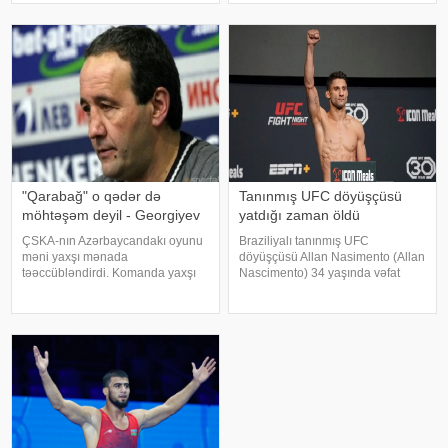
paytaxtı Belqraddakı turnirdə
olub. KONKRET.azxəbər verir ki,
slovakiyalı Lyudovit Kleynlə üz-
qarşılaşmanı danimarkalı FİFA
üzə gəlib. T. Musayev ikinc
referis
"Qarabağ" o qədər də
Tanınmış UFC döyüşçüsü
möhtəşəm deyil - Georgiyev
yatdığı zaman öldü
ÇSKA-nın Azərbaycandakı oyunu
Braziliyalı tanınmış UFC
məni yaxşı mənada
döyüşçüsü Allan Nasimento (Allan
təəccübləndirdi. Komanda yaxşı
Nascimento) 34 yaşında vəfat
oynadı. Bundan əvvəl "Derri Siti"
edib. KONKRET.azxəbər verir ki,
ilə oyun barədə şərh verməyin
bu barədə UFC məlumat yayıb.
mənası yox idi. Çünki səma
Bildirilib ki, idmançı yatdığı
altında cəhənnəm idi. KONKRET.
zamanı ürək tutması nəticəsində
-a istinadə
həyatını itirib