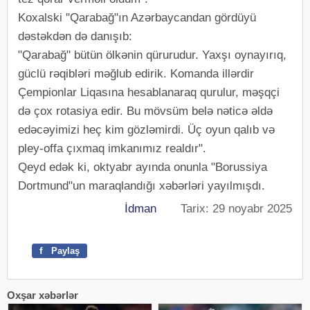
Koxalski "Qarabağ"ın Azərbaycandan gördüyü
dəstəkdən də danışıb:
"Qarabağ" bütün ölkənin qürurudur. Yaxşı oynayırıq,
güclü rəqibləri məğlub edirik. Komanda illərdir
Çempionlar Liqasına hesablanaraq qurulur, məşqçi
də çox rotasiya edir. Bu mövsüm belə nəticə əldə
edəcəyimizi heç kim gözləmirdi. Üç oyun qalıb və
pley-offa çıxmaq imkanımız realdır".
Qeyd edək ki, oktyabr ayında onunla "Borussiya
Dortmund"un maraqlandığı xəbərləri yayılmışdı.
İdman
Tarix: 29 noyabr 2025
f
Paylaş
Oxşar xəbərlər