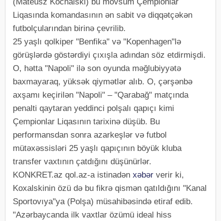
(Mateusz Kochalski) bu mövsüm Çempionlar
Liqasında komandasının ən sabit və diqqətçəkən
futbolçularından birinə çevrilib.
25 yaşlı qolkiper "Benfika" və "Kopenhagen"lə
görüşlərdə göstərdiyi çıxışla adından söz etdirmişdi.
O, hətta "Napoli" ilə son oyunda məğlubiyyətə
baxmayaraq, yüksək qiymətlər alıb. O, çərşənbə
axşamı keçirilən "Napoli" – "Qarabağ" matçında
penalti qaytaran yeddinci polşalı qapıçı kimi
Çempionlar Liqasının tarixinə düşüb. Bu
performansdan sonra azarkeşlər və futbol
mütəxəssisləri 25 yaşlı qapıçının böyük kluba
transfer vaxtının çatdığını düşünürlər.
KONKRET.az qol.az-a istinadən
xəbər
verir ki,
Koxalskinin özü də bu fikrə qismən qatıldığını "Kanal
Sportovıya"ya (Polşa) müsahibəsində etiraf edib.
"Azərbaycanda ilk vaxtlar özümü ideal hiss