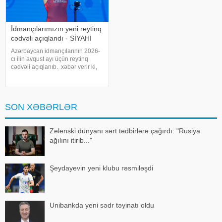
İdmançılarımızın yeni reytinq
cədvəli açıqlandı - SİYAHI
Azərbaycan idmançılarının 2026-
cı ilin avqust ayı üçün reytinq
cədvəli açıqlanıb. xəbər verir ki,
Yunan-roma güləşçisi Həsrət
Cəfərov (480 xal) birinci sıradakı
mövqeyini qoruyub. Sərbəst
güləşçi Giorgi Meşvildişvili (46
SON XƏBƏRLƏR
Zelenski dünyanı sərt tədbirlərə çağırdı: "Rusiya
ağılını itirib..."
Şeydayevin yeni klubu rəsmiləşdi
Unibankda yeni sədr təyinatı oldu