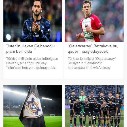
"İnter"in Hakan Çalhanoğlu
"Qalatasaray" Batrakova bu
planı bəlli oldu
qədər maaş ödəyəcək
Türkiyə millisinin ulduz futbolçusu
Türkiyə təmsilçisi "Qalatasaray"
Hakan Çalhanoğlu bu yay
Rusiyanın "Lokomotiv"
"İnter"dən heç yerə getməyəcək.
komandasının üzvü Aleksey
xəbər verir ki, bu barədə məşhur
Batrakovu transfer edəcəyi
idman insayderi Fabritsio
təqdirdə ona illik 5,8 milyon dollar
Romano məlumat yayıb.
maaş ödəyəcək. "Fotomaç"a
Məlumata görə, mövcud
istinadən xəbər veri
müqaviləsinin müddət