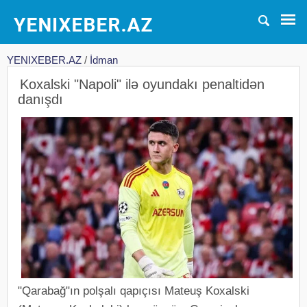
YENIXEBER.AZ
/
İdman
Koxalski "Napoli" ilə oyundakı penaltidən
danışdı
"Qarabağ"ın polşalı qapıçısı Mateuş Koxalski