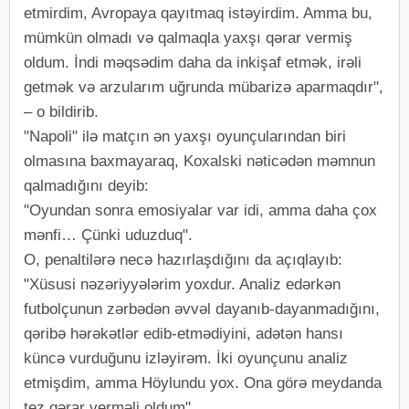
etmirdim, Avropaya qayıtmaq istəyirdim. Amma bu,
mümkün olmadı və qalmaqla yaxşı qərar vermiş
oldum. İndi məqsədim daha da inkişaf etmək, irəli
getmək və arzularım uğrunda mübarizə aparmaqdır",
– o bildirib.
"Napoli" ilə matçın ən yaxşı oyunçularından biri
olmasına baxmayaraq, Koxalski nəticədən məmnun
qalmadığını deyib:
"Oyundan sonra emosiyalar var idi, amma daha çox
mənfi… Çünki uduzduq".
O, penaltilərə necə hazırlaşdığını da açıqlayıb:
"Xüsusi nəzəriyyələrim yoxdur. Analiz edərkən
futbolçunun zərbədən əvvəl dayanıb-dayanmadığını,
qəribə hərəkətlər edib-etmədiyini, adətən hansı
küncə vurduğunu izləyirəm. İki oyunçunu analiz
etmişdim, amma Höylundu yox. Ona görə meydanda
tez qərar verməli oldum".