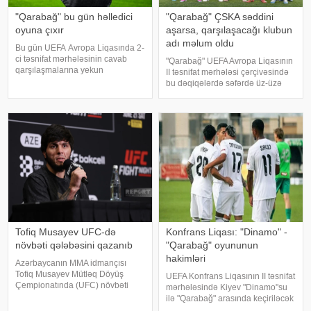
"Qarabağ" bu gün həlledici
"Qarabağ" ÇSKA səddini
oyuna çıxır
aşarsa, qarşılaşacağı klubun
adı məlum oldu
Bu gün UEFA Avropa Liqasında 2-
ci təsnifat mərhələsinin cavab
"Qarabağ" UEFA Avropa Liqasının
qarşılaşmalarına yekun
II təsnifat mərhələsi çərçivəsində
vurulacaq. xəbər verir ki,
bu dəqiqələrdə səfərdə üz-üzə
"Qarabağ" növbəti mərhələ
gəldiyi Bolqarıstan təmsilçisi
uğrunda mübarizəsini davam
ÇSKA-nı (Sofiya) məğlub edəcəyi
etdirəcək. Qurban Qurbanovun
təqdirdə növbəti raundda İsrailin
rəhbərlik etdiy
"Makkabi"
Tofiq Musayev UFC-də
Konfrans Liqası: "Dinamo" -
növbəti qələbəsini qazanıb
"Qarabağ" oyununun
hakimləri
Azərbaycanın MMA idmançısı
Tofiq Musayev Mütləq Döyüş
UEFA Konfrans Liqasının II təsnifat
Çempionatında (UFC) növbəti
mərhələsində Kiyev "Dinamo"su
qələbəsini qazanıb.
ilə "Qarabağ" arasında keçiriləcək
-ınməlumatına görə, o, Serbiyanın
oyunun hakim təyinatları bəlli