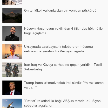
Ən təhlükəli vulkanlardan biri yenidən püskürdü
Hüseyn Həsənovun vəkilindən 4 illik həbs hökmü ilə
bağlı açıqlama
Ukraynada azərbaycanlı tələbə dron hücumu
nəticəsində yaralandı - Vəziyyəti ağırdır
İran İraq və Küveyt sərhədinə qoşun yeridir – Təcili
Xəbərdarlıq
Tramp İrana ultimativ tələb irəli sürdü: "Ya razılaşma,
ya da..."
"Patriot" raketləri ilə bağlı ABŞ-ın tərəddüdü: Siyasi
səbəblər açıqlandı