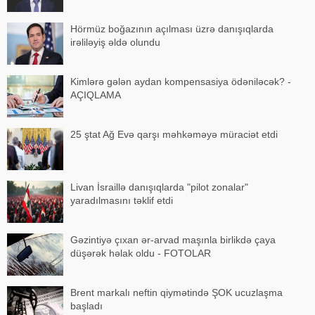
Hörmüz boğazının açılması üzrə danışıqlarda
irəliləyiş əldə olundu
Kimlərə gələn aydan kompensasiya ödəniləcək? -
AÇIQLAMA
25 ştat Ağ Evə qarşı məhkəməyə müraciət etdi
Livan İsraillə danışıqlarda "pilot zonalar"
yaradılmasını təklif etdi
Gəzintiyə çıxan ər-arvad maşınla birlikdə çaya
düşərək həlak oldu - FOTOLAR
Brent markalı neftin qiymətində ŞOK ucuzlaşma
başladı