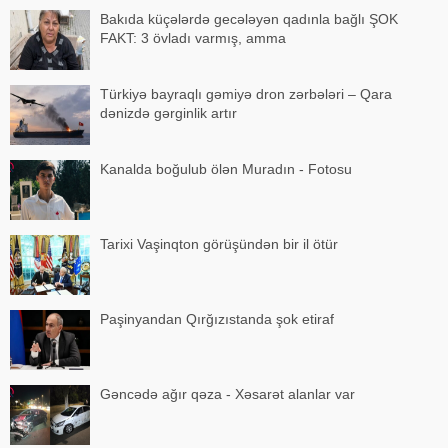
Bakıda küçələrdə gecələyən qadınla bağlı ŞOK
FAKT: 3 övladı varmış, amma
Türkiyə bayraqlı gəmiyə dron zərbələri – Qara
dənizdə gərginlik artır
Kanalda boğulub ölən Muradın - Fotosu
Tarixi Vaşinqton görüşündən bir il ötür
Paşinyandan Qırğızıstanda şok etiraf
Gəncədə ağır qəza - Xəsarət alanlar var