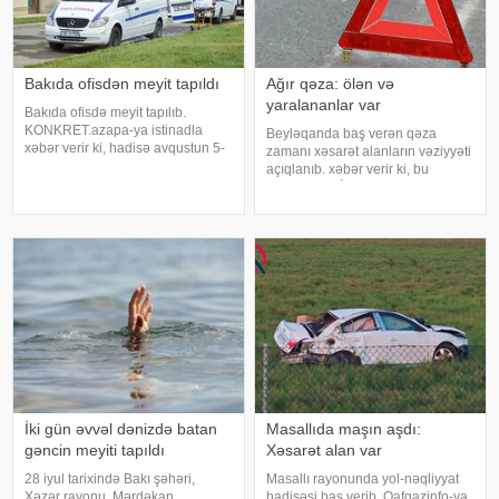
Bakıda ofisdən meyit tapıldı
Ağır qəza: ölən və
yaralananlar var
Bakıda ofisdə meyit tapılıb.
KONKRET.azapa-ya istinadla
Beyləqanda baş verən qəza
xəbər verir ki, hadisə avqustun 5-
zamanı xəsarət alanların vəziyyəti
də Nizami rayonunda qeydə
açıqlanıb. xəbər verir ki, bu
alınıb. Bakı şəhər sakini 1975-ci il
barədə TƏBİB-dən bildirilib:.
təvəllüdlü Vüqar Xəlilovun meyiti
"Beyləqan rayonunda baş verən
işlədiyi Q.Qarayev prospekti 23-d
yol-nəqliyyat hadisəsi səbəbilə 4
nəfər (kişi) 31.07.2026-cı il
tarixind
İki gün əvvəl dənizdə batan
Masallıda maşın aşdı:
gəncin meyiti tapıldı
Xəsarət alan var
28 iyul tarixində Bakı şəhəri,
Masallı rayonunda yol-nəqliyyat
Xəzər rayonu, Mərdəkan
hadisəsi baş verib. Qafqazinfo-ya