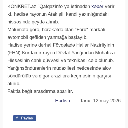
KONKRET.az "Qafqazinfo"ya istinadən
xəbər
verir
ki, hadisə rayonun Atakişili kəndi yaxınlığındakı
hissəsində qeydə alınıb.
Məlumata görə, hərəkətdə olan "Ford" markalı
avtomobil qəfildən yanmağa başlayıb.
Hadisə yerinə dərhal Fövqəladə Hallar Nazirliyinin
(FHN) Kürdəmir rayon Dövlət Yanğından Mühafizə
Hissəsinin canlı qüvvəsi və texnikası cəlb olunub.
Yanğınsöndürənlərin müdaxiləsi nəticəsində alov
söndürülüb və digər ərazilərə keçməsinin qarşısı
alınıb.
Faktla bağlı araşdırma aparılır.
Hadisə
Tarix: 12 may 2026
f
Paylaş