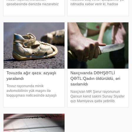
qəsəbəsində dənizdə nəzarətsiz
istinadla xəbər verir ki, hadisə
ərazidə batan 2009-cu il
yeni Ələt-Astara magistralının
təvəllüdlü Nurlan İsmayılzadənin
rayon ərazisində qeydə alınıb.
meyiti Fövqəladə Hallar
Belə ki, "Chevrolet Cruze" markalı
Nazirliyinin Xüsusi Riskli
maşın idarəetmədə
Xilasetmə Xidmətinin dalğıclar
Tovuzda ağır qəza: azyaşlı
Naxçıvanda DƏHŞƏTLİ
yaralandı
QƏTL:Qadın öldürüldü, əri
saxlanıldı
Tovuz rayonunda minik
avtomobilinin yük maşını ilə
Naxçıvan MR Şərur rayonunun
toqquşması nəticəsində azyaşlı
Qarxun kənd sakini Sunay Siyafər
ağır xəsarət alıb. xəbər verir ki,
qızı Məmiyeva qətlə yetirilib.
hadisə rayonun Azaflı kəndində
KONKRET.azNUHÇIXAN-a
qeydə alınıb. Məlumata görə,
istinadla xəbər verir ki, onun
VAZ-2107 markalı minik
qətlində şübhəli bilinən həyat
avtomobili ZİL markal
yoldaşı Nadir Yunis oğlu Məmiyev
saxlanılıb. Bildirili