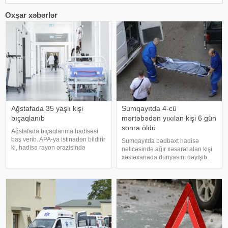
Oxşar xəbərlər
Ağstafada 35 yaşlı kişi
Sumqayıtda 4-cü
bıçaqlanıb
mərtəbədən yıxılan kişi 6 gün
sonra öldü
Ağstafada bıçaqlanma hadisəsi
baş verib. APA-ya istinadən bildirir
Sumqayıtda bədbəxt hadisə
ki, hadisə rayon ərazisində
nəticəsində ağır xəsarət alan kişi
yerləşən mağazalardan birində
xəstəxanada dünyasını dəyişib.
qeydə alınıb. 1991-ci il təvəllüdlü
"Report"a istinadən xəbər verir ki,
B. Hüseynov bir neçə bıçaq
hadisə iyulun 27-də şəhərin 8-ci
xəsarəti ilə xəstəxanaya çatdırılıb
mikrorayon ərazisində baş verib.
Belə ki, 1962-c