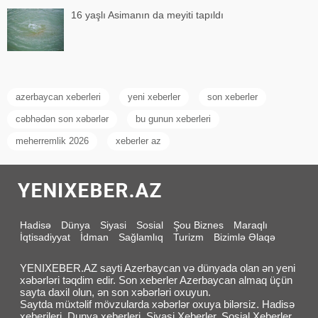
16 yaşlı Asimanın da meyiti tapıldı
azerbaycan xeberleri
yeni xeberler
son xeberler
cəbhədən son xəbərlər
bu gunun xeberleri
meherremlik 2026
xeberler az
Hadisə
Dünya
Siyasi
Sosial
Şou Biznes
Maraqlı
İqtisadiyyat
İdman
Sağlamlıq
Turizm
Bizimlə Əlaqə
YENIXEBER.AZ sayti Azerbaycan və dünyada olan ən yeni
xəbərləri təqdim edir. Son xeberler Azerbaycan almaq üçün
sayta daxil olun, ən son xəbərləri oxuyun.
Saytda müxtəlif mövzularda xəbərlər oxuya bilərsiz. Hadisə
xeberileri, Dunya xeberleri, Siyasi Xeberler, Sosial Xeberler,