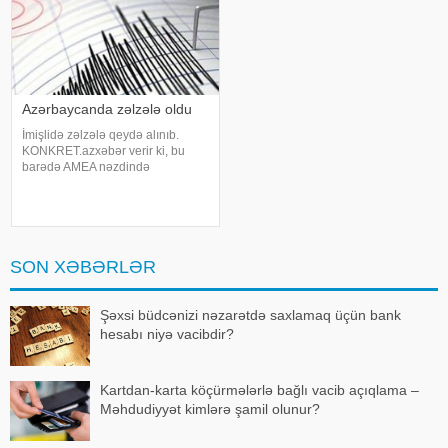
Azərbaycanda zəlzələ oldu
İmişlidə zəlzələ qeydə alınıb.
KONKRET.azxəbər verir ki, bu
barədə AMEA nəzdində
Respublika Seysmoloji Xidmət
Mərkəzinin Zəlzələlərin tədqiqatı
bürosu məlumat yayıb. Qeyd
olunub ki, 21:53-də qeydə alınan
yeraltı təkanın maqnitudas
SON XƏBƏRLƏR
Şəxsi büdcənizi nəzarətdə saxlamaq üçün bank
hesabı niyə vacibdir?
Kartdan-karta köçürmələrlə bağlı vacib açıqlama –
Məhdudiyyət kimlərə şamil olunur?