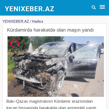
YENIXEBER.AZ
/
Hadisə
Kürdəmirdə hərəkətdə olan maşın yandı
Bakı-Qazax magistralının Kürdəmir ərazisindən
keçən hissəsində hərəkətdə olan avtomobil yanıb.