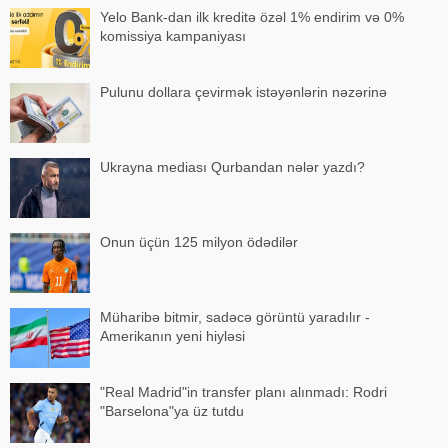
Yelo Bank-dan ilk kreditə özəl 1% endirim və 0%
komissiya kampaniyası
Pulunu dollara çevirmək istəyənlərin nəzərinə
Ukrayna mediası Qurbandan nələr yazdı?
Onun üçün 125 milyon ödədilər
Müharibə bitmir, sadəcə görüntü yaradılır -
Amerikanın yeni hiyləsi
"Real Madrid"in transfer planı alınmadı: Rodri
"Barselona"ya üz tutdu