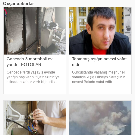
Oxşar xəbərlər
Gəncədə 3 mərtəbəli ev
Tanınmış aşığın nəvəsi vəfat
yandı - FOTOLAR
etdi
Gəncədə fərdi yaşayış evində
Gürcüstanda yaşamış məşhur el
yanğın baş verib. "Qafqazinfo"ya
sənətçisi Aşıq Hüseyn Saraçlının
istinadən xəbər verir ki, hadisə
nəvəsi Bakıda vəfat edib.
şəhərin N.Nərimanov
"Qafqazinfo"ya istinadən xəbər
prospektində, 3 mərtəbəli fərdi
verir ki, 47 yaşlı Mehdi Həsənov
yaşayış evində qeydə alınıb.
bədbəxt hadisə nəticəsində
Yanğının söndürülməsi üçün
dünyasını dəyişib. Bu gün onu
əraziy