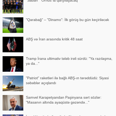
"Sabah" "Orhus"la qarşılaşacaq
"Qarabağ" – "Dinamo": İlk görüş bu gün keçiriləcək
ABŞ və İran arasında kritik 48 saat
Tramp İrana ultimativ tələb irəli sürdü: "Ya razılaşma,
ya da..."
"Patriot" raketləri ilə bağlı ABŞ-ın tərəddüdü: Siyasi
səbəblər açıqlandı
Samvel Karapetyandan Paşinyana sərt sözlər:
"Masanın altında ayaqüstə gəzəndə..."