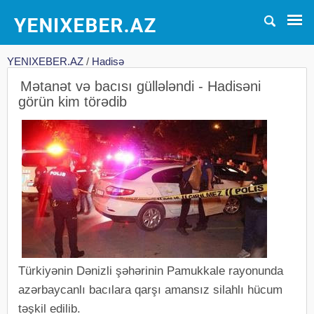
YENIXEBER.AZ
/
Hadisə
Mətanət və bacısı güllələndi - Hadisəni
görün kim törədib
Türkiyənin Dənizli şəhərinin Pamukkale rayonunda
azərbaycanlı bacılara qarşı amansız silahlı hücum
təşkil edilib.