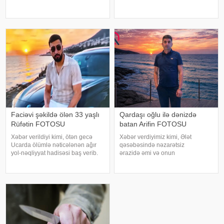
qəsəbəsində qeydə alınıb. Belə
Mərkəzinin Zəlzələlərin tədqiqatı
ki, 10 aprel 2026-cı il təvəllüdlü
bürosu məlumat yayıb. Qeyd
Səccad Axundov evdə asfiksiyada
olunub ki, 21:53-də qeydə alınan
yeraltı təkanın maqnitudas
Faciəvi şəkildə ölən 33 yaşlı
Qardaşı oğlu ilə dənizdə
Rüfətin FOTOSU
batan Arifin FOTOSU
Xəbər verildiyi kimi, ötən gecə
Xəbər verdiyimiz kimi, Ələt
Ucarda ölümlə nəticələnən ağır
qəsəbəsində nəzarətsiz
yol-nəqliyyat hadisəsi baş verib.
ərazidə əmi və onun
bildirir ki, hadisə Bakı-Qazax
qardaşıoğlu batıb. xəbər verir ki,
magistralının rayonun Qarabörk
əmi Əlihəsənov Arif Həsən
kəndindən keçən hissəsində
oğlunun meyiti sudan tapılaraq
qeydə alınıb. Belə ki, hərəkətdə
aidiyyəti üzrə təhvil verilib. 15
ola
yaşlı Əlihəsənov Həsən Asi