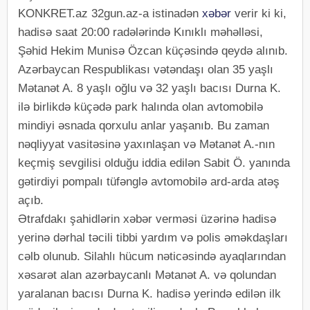
KONKRET.az 32gun.az-a istinadən
xəbər
verir ki ki,
hadisə saat 20:00 radələrində Kınıklı məhəlləsi,
Şəhid Hekim Munisə Özcan küçəsində qeydə alınıb.
Azərbaycan Respublikası vətəndaşı olan 35 yaşlı
Mətanət A. 8 yaşlı oğlu və 32 yaşlı bacısı Durna K.
ilə birlikdə küçədə park halında olan avtomobilə
mindiyi əsnada qorxulu anlar yaşanıb. Bu zaman
nəqliyyat vasitəsinə yaxınlaşan və Mətanət A.-nın
keçmiş sevgilisi olduğu iddia edilən Sabit Ö. yanında
gətirdiyi pompalı tüfənglə avtomobilə ard-arda atəş
açıb.
Ətrafdakı şahidlərin xəbər verməsi üzərinə hadisə
yerinə dərhal təcili tibbi yardım və polis əməkdaşları
cəlb olunub. Silahlı hücum nəticəsində ayaqlarından
xəsarət alan azərbaycanlı Mətanət A. və qolundan
yaralanan bacısı Durna K. hadisə yerində edilən ilk