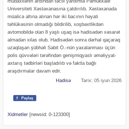
müdaxilənin ardından təcili yardımla Pamukkale
Universiteti Xəstəxanasına çatdırılıb. Xəstəxanada
müalicə altına alınan hər iki bacının həyati
təhlükəsinin olmadığı bildirilib, xoşbəxtlikdən
avtomobildə olan 8 yaşlı uşaq isə hadisədən xəsarət
almadan xilas olub. Hadisədən sonra dərhal qaçaraq
uzaqlaşan şübhəli Sabit Ö.-nün yaxalanması üçün
polis qüvvələri tərəfindən genişmiqyaslı əməliyyat-
axtarış tədbirləri başladılıb və faktla bağlı
araşdırmalar davam edir.
Hadisə
Tarix: 05 iyun 2026
f
Paylaş
Xidmetler
[newsid: 0-123300]