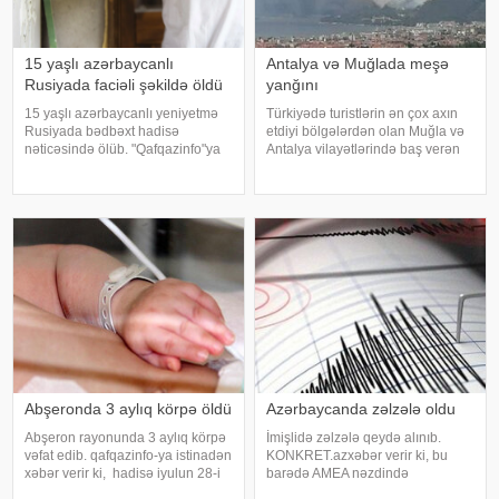
15 yaşlı azərbaycanlı
Antalya və Muğlada meşə
Rusiyada faciəli şəkildə öldü
yanğını
15 yaşlı azərbaycanlı yeniyetmə
Türkiyədə turistlərin ən çox axın
Rusiyada bədbəxt hadisə
etdiyi bölgələrdən olan Muğla və
nəticəsində ölüb. "Qafqazinfo"ya
Antalya vilayətlərində baş verən
istinadla xəbər verir ki, hadisə
meşə yanğınları ilə mübarizə
Krasnoyarsk diyarının Norilsk
davam edir. xəbər verir ki,
şəhərində baş verib. Belə ki,
Muğlanın Seydikemer rayonunda
əslən Zaqatalanın Əliabad
yerləşən əkin sahəsində başlayan
qəsəbəsində
yanğı
Abşeronda 3 aylıq körpə öldü
Azərbaycanda zəlzələ oldu
Abşeron rayonunda 3 aylıq körpə
İmişlidə zəlzələ qeydə alınıb.
vəfat edib. qafqazinfo-ya istinadən
KONKRET.azxəbər verir ki, bu
xəbər verir ki, hadisə iyulun 28-i
barədə AMEA nəzdində
saat 08 radələrində Hökməli
Respublika Seysmoloji Xidmət