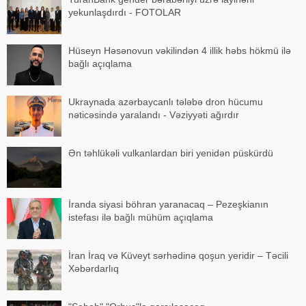
yekunlaşdırdı - FOTOLAR
Hüseyn Həsənovun vəkilindən 4 illik həbs hökmü ilə
bağlı açıqlama
Ukraynada azərbaycanlı tələbə dron hücumu
nəticəsində yaralandı - Vəziyyəti ağırdır
Ən təhlükəli vulkanlardan biri yenidən püskürdü
İranda siyasi böhran yaranacaq – Pezeşkianın
istefası ilə bağlı mühüm açıqlama
İran İraq və Küveyt sərhədinə qoşun yeridir – Təcili
Xəbərdarlıq