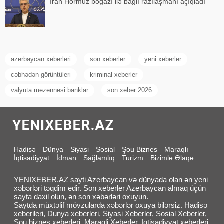
İran Hörmüz boğazı ilə bağlı razılaşmanı açıqladı
azerbaycan xeberleri
son xeberler
yeni xeberler
cəbhədən görüntüleri
kriminal xeberler
valyuta mezennesi banklar
son xeber 2026
Hadisə
Dünya
Siyasi
Sosial
Şou Biznes
Maraqlı
İqtisadiyyat
İdman
Sağlamlıq
Turizm
Bizimlə Əlaqə
YENIXEBER.AZ sayti Azerbaycan və dünyada olan ən yeni
xəbərləri təqdim edir. Son xeberler Azerbaycan almaq üçün
sayta daxil olun, ən son xəbərləri oxuyun.
Saytda müxtəlif mövzularda xəbərlər oxuya bilərsiz. Hadisə
xeberileri, Dunya xeberleri, Siyasi Xeberler, Sosial Xeberler,
Sou biznes xeberleri, Maraqli Xeberler, Iqtisadiyyat xeberleri,