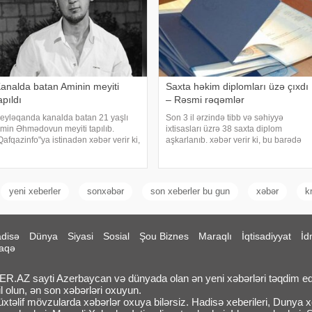
analda batan Aminin meyiti
Saxta həkim diplomları üzə çıxdı
apıldı
– Rəsmi rəqəmlər
eyləqanda kanalda batan 21 yaşlı
Son 3 il ərzində tibb və səhiyyə
min Əhmədovun meyiti tapılıb.
ixtisasları üzrə 38 saxta diplom
Qafqazinfo"ya istinadən xəbər verir ki,
aşkarlanıb. xəbər verir ki, bu barədə
adisə avqustun 6-da rayon
məlumat Təhsildə Keyfiyyət Təminatı
razisindən keçən "Yeni Xan Qızı" adlı
Agentliyi (TKTA) 2026-cı ilin II rübü
analda baş verib. Aparılan axtarış-
üzrə elektron bülletenində əks olunub.
ilasetm
Agentliyi
yeni xeberler
sonxəbər
son xeberler bu gun
xəbər
k
disə
Dünya
Siyasi
Sosial
Şou Biznes
Maraqlı
İqtisadiyyat
İd
aqə
.AZ sayti Azerbaycan və dünyada olan ən yeni xəbərləri təqdim ed
l olun, ən son xəbərləri oxuyun.
təlif mövzularda xəbərlər oxuya bilərsiz. Hadisə xeberileri, Dunya xeb