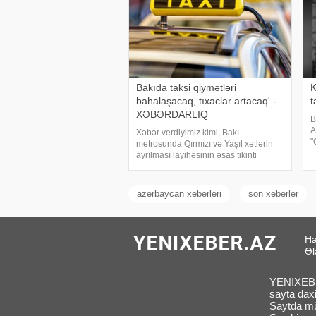
Bakıda taksi qiymətləri
K
bahalaşacaq, tıxaclar artacaq' -
t
XƏBƏRDARLIQ
B
A
Xəbər verdiyimiz kimi, Bakı
"
metrosunda Qırmızı və Yaşıl xətlərin
h
ayrılması layihəsinin əsas tikinti
ə
mərhələsinə avqustun 15-də start
k
verilir. Bununla yanaşı, avqustun 15-
x
dən "Nizami" və "28 May" stansiyalar
azerbaycan xeberleri
son xeberler
Ha
Əl
YENIXEBER
sayta daxi
Saytda müx