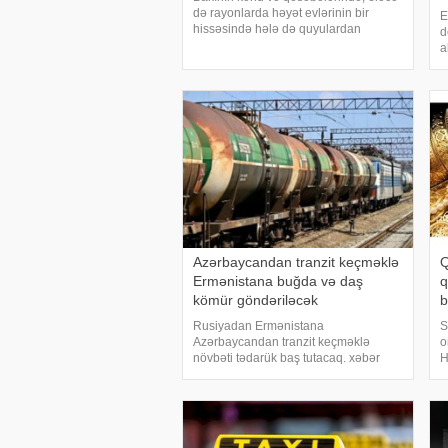
də rayonlarda həyət evlərinin bir
E
hissəsində hələ də quyulardan
d
istifadə olunur. Xüsusilə
a
mərkəzləşdirilmiş xəttinin olmadığı və
A
ya su təchizatının fasilələrlə həyata
D
keçirildiyi ərazilərd
T
s
Azərbaycandan tranzit keçməklə
Q
Ermənistana buğda və daş
q
kömür göndəriləcək
b
Rusiyadan Ermənistana
S
Azərbaycandan tranzit keçməklə
o
növbəti tədarük baş tutacaq. xəbər
H
verir ki, bu ölkəyə 8 vaqon buğda, 10
v
vaqon daş kömür göndəriləcək. Qatar
S
sabah saat 11:00-da "Azərbaycan
q
Dəmir Yolları" QSC-ni
g