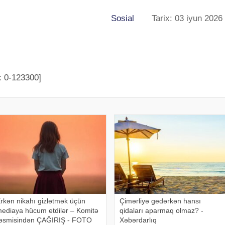
Sosial
Tarix: 03 iyun 2026
: 0-123300]
rkən nikahı gizlətmək üçün
Çimərliyə gedərkən hansı
ediaya hücum etdilər – Komitə
qidaları aparmaq olmaz? -
əsmisindən ÇAĞIRIŞ - FOTO
Xəbərdarlıq