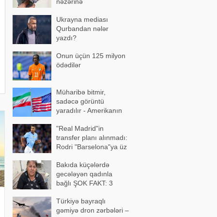
nəzərinə
Ukrayna mediası
Qurbandan nələr
yazdı?
Onun üçün 125 milyon
ödədilər
Müharibə bitmir,
sadəcə görüntü
yaradılır - Amerikanın
yeni hiyləsi
"Real Madrid"in
transfer planı alınmadı:
Rodri "Barselona"ya üz
tutdu
Bakıda küçələrdə
gecələyən qadınla
bağlı ŞOK FAKT: 3
övladı varmış, amma
Türkiyə bayraqlı
gəmiyə dron zərbələri –