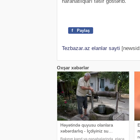
narahatlıqları təsir göstərib.
f
Paylaş
Tezbazar.az elanlar sayti
[newsid
Oxşar xəbərlər
Həyətində quyusu olanlara
E
xəbərdarlıq - İçdiyiniz su…
m
r
Bakının kənd və qəsəbələrində, eləcə