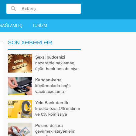
SAĞLAMLIQ
TURIZM
SON XƏBƏRLƏR
Şəxsi büdcənizi
nəzarətdə saxlamaq
üçün bank hesabı niyə
vacibdir?
Kartdan-karta
köçürmələrlə bağlı
vacib açıqlama –
Məhdudiyyət kimlərə
Yelo Bank-dan ilk
şamil olunur?
kreditə özəl 1% endirim
və 0% komissiya
kampaniyası
Pulunu dollara
çevirmək istəyənlərin