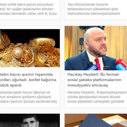
rkən evlilik təkcə qanun pozuntusu
Yay mövsümündə havanın
eyil, bir uşağın gələcəyinin əlindən
temperaturunun yüksəlməsi qida
lınması deməkdir. xəbər verir ki, bunu
məhsullarında mikroorqanizmlərin
ilə, Qadın və Uşaq Problemləri üzrə
sürətlə çoxalmasına şərait yaradır və
övlət Komitəsinin mətbuat katibi
qida zəhərlənməsi riskini artırır. Bu
eymur Mərdanoğlu deyib. Onun
səbəbdən istirahətə və ya piknikə
özlərin
gedərkən qida təhlükəsizliy
adın bacısı qızının nişanında
Hacıbəy Heydərli: Bu fərman
ızılları oğurladı: konfet kağızına
sosial şəbəkə platformalarının
üküb aparıb
məsuliyyətini artıracaq
alyanda qadın bacısı oğlunun və
Hacıbəy Heydərli,. Rəqəmsallaşmanın
nun arvadının qızıllarını oğurlayıb.
sürətlə genişləndiyi müasir dövrdə
adisə rayonun Şorsulu kəndində baş
sosial şəbəkələr cəmiyyətin gündəlik
erib. İttiham aktına görə, 38 yaşlı
həyatının ayrılmaz hissəsinə çevrilib.
ənubər Rəhimova (şərti adla) bacısı
Uşaqlar və yeniyetmələr də bu
ızının nişanı üçün onların evinə
platformalardan geniş istifadə edirlər.
edib
İnterne