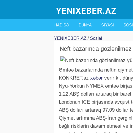
HADISƏ
DÜNYA
SIYASI
SOSI
YENIXEBER.AZ
/
Sosial
Neft bazarında gözlənilməz 
Əmtəə bazarlarında neftin qiyməti
KONKRET.az
xəbər
verir ki, dün
Nyu-Yorkun NYMEX əmtəə birjasın
1,22 ABŞ dolları artaraq bir barel
Londonun ICE birjasında avqust t
ABŞ dolları artaraq 97,09 dollar tə
Qiymət artımına ABŞ-İran gərginli
bağlı risklərin davam etməsi və i