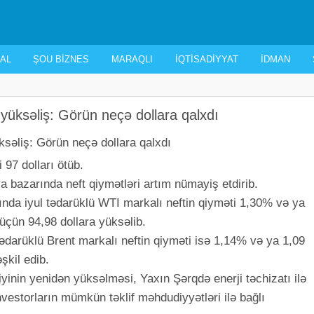
AL
ŞOU BIZNES
MARAQLI
İQTISADIYYAT
İDMAN
yüksəliş: Görün neçə dollara qalxdı
 97 dolları ötüb.
ya bazarında neft qiymətləri artım nümayiş etdirib.
da iyul tədarüklü WTI markalı neftin qiyməti 1,30% və ya
 üçün 94,98 dollara yüksəlib.
ədarüklü Brent markalı neftin qiyməti isə 1,14% və ya 1,09
şkil edib.
yinin yenidən yüksəlməsi, Yaxın Şərqdə enerji təchizatı ilə
nvestorların mümkün təklif məhdudiyyətləri ilə bağlı