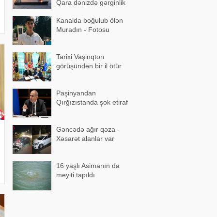
Qara dənizdə gərginlik
artır
Kanalda boğulub ölən
Muradın - Fotosu
Tarixi Vaşinqton
görüşündən bir il ötür
Paşinyandan
Qırğızıstanda şok etiraf
Gəncədə ağır qəza -
Xəsarət alanlar var
16 yaşlı Asimanın da
meyiti tapıldı