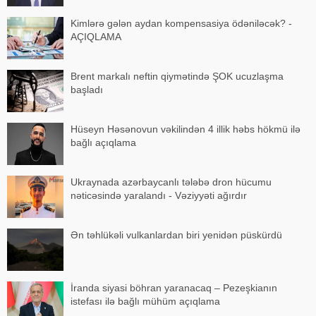
Kimlərə gələn aydan kompensasiya ödəniləcək? -
AÇIQLAMA
Brent markalı neftin qiymətində ŞOK ucuzlaşma
başladı
Hüseyn Həsənovun vəkilindən 4 illik həbs hökmü ilə
bağlı açıqlama
Ukraynada azərbaycanlı tələbə dron hücumu
nəticəsində yaralandı - Vəziyyəti ağırdır
Ən təhlükəli vulkanlardan biri yenidən püskürdü
İranda siyasi böhran yaranacaq – Pezeşkianın
istefası ilə bağlı mühüm açıqlama