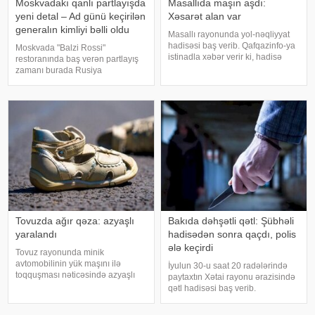
Moskvadakı qanlı partlayışda
Masallıda maşın aşdı:
yeni detal – Ad günü keçirilən
Xəsarət alan var
generalın kimliyi bəlli oldu
Masallı rayonunda yol-nəqliyyat
hadisəsi baş verib. Qafqazinfo-ya
Moskvada "Balzi Rossi"
istinadla xəbər verir ki, hadisə
restoranında baş verən partlayış
yeni Ələt-Astara magistralının
zamanı burada Rusiya
rayon ərazisində qeydə alınıb.
Aerokosmik Qüvvələrinin baş
Belə ki, "Chevrolet Cruze" markalı
komandanı, general-polkovnik
maşın idarəetmədə
Aleksandr Çaykonun ad gününün
qeyd edildiyi barədə məlumat
yayılıb. KONKRET.azxəbə
Tovuzda ağır qəza: azyaşlı
Bakıda dəhşətli qətl: Şübhəli
yaralandı
hadisədən sonra qaçdı, polis
ələ keçirdi
Tovuz rayonunda minik
avtomobilinin yük maşını ilə
İyulun 30-u saat 20 radələrində
toqquşması nəticəsində azyaşlı
paytaxtın Xətai rayonu ərazisində
ağır xəsarət alıb. xəbər verir ki,
qətl hadisəsi baş verib.
hadisə rayonun Azaflı kəndində
-ınməlumatına görə, 1987-ci il
qeydə alınıb. Məlumata görə,
təvəllüdlü Sabir Camalov