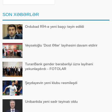
təvəllüdlü Nurlan İsmayılzadənin
meyiti Fövqəladə Hallar
Nazirliyinin Xüsusi Riskli
SON XƏBƏRLƏR
Xilasetmə Xidmətinin dalğıclar
Ordubad RİH-ə yeni başçı təyin edildi
Veysəloğlu 'Dost Əllər' layihəsini davam etdirir
TuranBank gender bərabərliyi üzrə layihəni
yekunlaşdırdı - FOTOLAR
Şeydayevin yeni klubu rəsmiləşdi
Unibankda yeni sədr təyinatı oldu