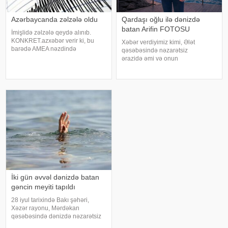
Azərbaycanda zəlzələ oldu
Qardaşı oğlu ilə dənizdə
batan Arifin FOTOSU
İmişlidə zəlzələ qeydə alınıb.
KONKRET.azxəbər verir ki, bu
Xəbər verdiyimiz kimi, Ələt
barədə AMEA nəzdində
qəsəbəsində nəzarətsiz
Respublika Seysmoloji Xidmət
ərazidə əmi və onun
Mərkəzinin Zəlzələlərin tədqiqatı
qardaşıoğlu batıb. xəbər verir ki,
bürosu məlumat yayıb. Qeyd
əmi Əlihəsənov Arif Həsən
olunub ki, 21:53-də qeydə alınan
oğlunun meyiti sudan tapılaraq
yeraltı təkanın maqnitudas
aidiyyəti üzrə təhvil verilib. 15
yaşlı Əlihəsənov Həsən Asi
İki gün əvvəl dənizdə batan
gəncin meyiti tapıldı
28 iyul tarixində Bakı şəhəri,
Xəzər rayonu, Mərdəkan
qəsəbəsində dənizdə nəzarətsiz
ərazidə batan 2009-cu il