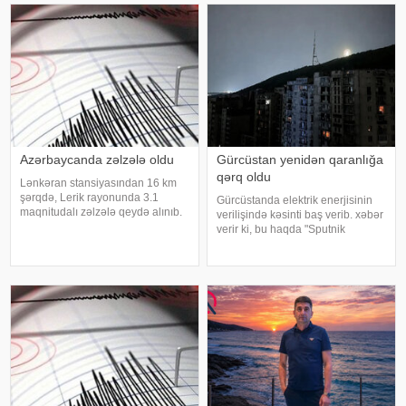
VAZ-2107 markalı minik
münaqişə zəminində 1991-ci il
avtomobili ZİL markal
təvəllüdlü Orxan Yusubova
bıçaqla xəsarətlə
Azərbaycanda zəlzələ oldu
Gürcüstan yenidən qaranlığa
qərq oldu
Lənkəran stansiyasından 16 km
şərqdə, Lerik rayonunda 3.1
Gürcüstanda elektrik enerjisinin
maqnitudalı zəlzələ qeydə alınıb.
verilişində kəsinti baş verib. xəbər
xəbər verir ki, bu barədə
verir ki, bu haqda "Sputnik
Zəlzələlərin Tədqiqatı Bürosunun
Georgia" məlumat yayıb. "Bu, son
məlumat yayıb. Yerli vaxtla 01:47-
iki həftə ərzində Gürcüstanda baş
də qeydə alınan yeraltı təkanların
verən üçüncü irimiqyaslı elektrik
ocağ
kəsilməsidir