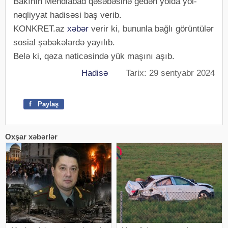
Bakının Mehdiabad qəsəbəsinə gedən yolda yol-
nəqliyyat hadisəsi baş verib.
KONKRET.az
xəbər
verir ki, bununla bağlı görüntülər
sosial şəbəkələrdə yayılıb.
Belə ki, qəza nəticəsində yük maşını aşıb.
Hadisə
Tarix: 29 sentyabr 2024
f
Paylaş
Oxşar xəbərlər