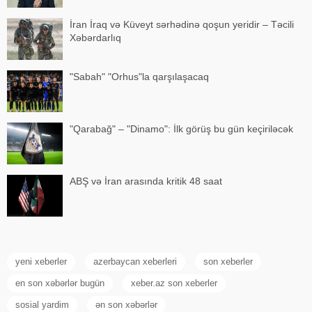
İran İraq və Küveyt sərhədinə qoşun yeridir – Təcili
Xəbərdarlıq
"Sabah" "Orhus"la qarşılaşacaq
"Qarabağ" – "Dinamo": İlk görüş bu gün keçiriləcək
ABŞ və İran arasında kritik 48 saat
yeni xeberler
azerbaycan xeberleri
son xeberler
en son xəbərlər bugün
xeber.az son xeberler
sosial yardim
ən son xəbərlər