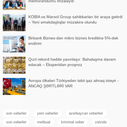
memorandumu imzalayıb
KOBİA və Marsol Group sahibkarları bir araya gətirdi
– Yeni əməkdaşlıqlar müzakirə olundu
Birbank Biznes-dən mikro biznes kreditinə 5%-dək
endirim
Qızıl rekord həddə yaxınlaşır: Bahalaşma davam
edəcək – Ekspertdən proqnoz
Avropa ölkələri Türkiyədən təbii qaz almaq istəyir -
ANCAQ ŞƏRTLƏRİ VAR
son xeberler
yeni xeberler
azerbaycan xeberleri
son.xeberler
metbuat
kriminal xeber
zelzele