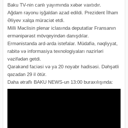
Baku TV-nin canlı yayımında xəbər vaxtıdır.
Ağdam rayonu işğaldan azad edildi. Prezident İlham
Əliyev xalqa müraciət etdi.
Milli Məclisin plenar iclasında deputatlar Fransanın
ermənipərəst mövqeyindən danışdılar.
Ermənistanda ard-arda istefalar. Müdafiə, nəqliyyat,
rabitə və informasiya texnologiyaları nazirləri
vəzifədən getdi.
Qarakənd faciəsi və ya 20 noyabr hadisəsi. Dəhşətli
qəzadan 29 il ötür.
Daha ətraflı BAKU NEWS-un 13:00 buraxılışında: