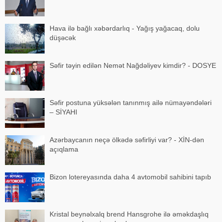
Hava ilə bağlı xəbərdarlıq - Yağış yağacaq, dolu
düşəcək
Səfir təyin edilən Nemət Nağdəliyev kimdir? - DOSYE
Səfir postuna yüksələn tanınmış ailə nümayəndələri
– SİYAHI
Azərbaycanın neçə ölkədə səfirliyi var? - XİN-dən
açıqlama
Bizon lotereyasında daha 4 avtomobil sahibini tapıb
Kristal beynəlxalq brend Hansgrohe ilə əməkdaşlıq