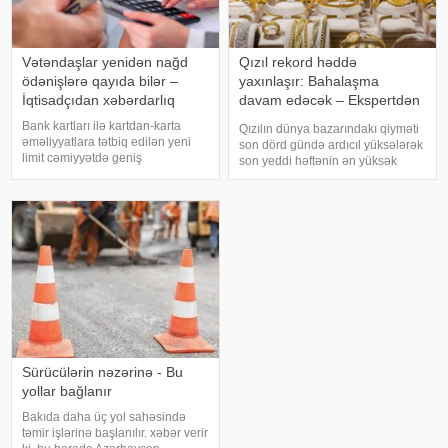
Vətəndaşlar yenidən nağd
Qızıl rekord həddə
ödənişlərə qayıda bilər –
yaxınlaşır: Bahalaşma
İqtisadçıdan xəbərdarlıq
davam edəcək – Ekspertdən
proqnoz
Bank kartları ilə kartdan-karta
Qızılın dünya bazarındakı qiyməti
əməliyyatlara tətbiq edilən yeni
son dörd gündə ardıcıl yüksələrək
limit cəmiyyətdə geniş
son yeddi həftənin ən yüksək
müzakirələrə səbəb olub.
səviyyəsinə çatıb. Ekspertlər
Avqustun 1-dən qüvvəyə minən
bahalaşmanı qlobal iqtisadi
qaydalara əsasən, vətəndaşlar
gözləntilər və geosiyasi
gün ərzində maksimum 5 mədaxil
proseslərlə əlaqələndirirlər. Bəs
və 5 köçürmə əməliyyat
qiymə
Sürücülərin nəzərinə - Bu
yollar bağlanır
Bakıda daha üç yol sahəsində
təmir işlərinə başlanılır. xəbər verir