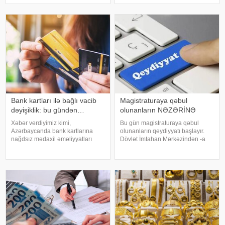
"X" sosial şəbəkəsindəki
"Naxçıvan MR, Cəbrayıl,
hesabında yazıb. "İstanbuld
Goranboy, Naftalan, Daşkəsən
Bank kartları ilə bağlı vacib
Magistraturaya qəbul
dəyişiklik: bu gündən…
olunanların NƏZƏRİNƏ
Xəbər verdiyimiz kimi,
Bu gün magistraturaya qəbul
Azərbaycanda bank kartlarına
olunanların qeydiyyatı başlayır.
nağdsız mədaxil əməliyyatları
Dövlət İmtahan Mərkəzindən -a
üzrə yeni məhdudiyyətlər tətbiq
verilən məlumata görə,
olunacaq. xəbər verir ki, bununla
magistraturaya qəbul olunan
bağlı artıq bir sıra banklar
şəxslər 3 avqust saat 15:00-dan
müştərilərinə SMS və mobil tətbiq
12 avqust saat 18:00-dək elektron
üzərində
qaydada platformasınd