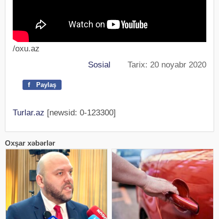
/oxu.az
Sosial
Tarix: 20 noyabr 2020
f
Paylaş
Turlar.az
[newsid: 0-123300]
Oxşar xəbərlər