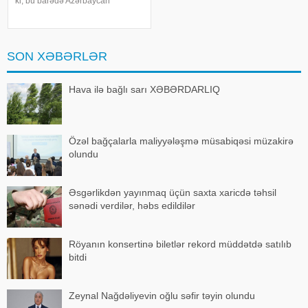
ki, bu barədə Azərbaycan
Avtomobil Yolları Dövlət Agentliyi
məlumat yayıb. Aparılacaq təmir
işləri ilə əlaqədar aşağıdakı
küçələrdə nəqliyyat vasitələrini
SON XƏBƏRLƏR
Hava ilə bağlı sarı XƏBƏRDARLIQ
Özəl bağçalarla maliyyələşmə müsabiqəsi müzakirə
olundu
Əsgərlikdən yayınmaq üçün saxta xaricdə təhsil
sənədi verdilər, həbs edildilər
Röyanın konsertinə biletlər rekord müddətdə satılıb
bitdi
Zeynal Nağdəliyevin oğlu səfir təyin olundu