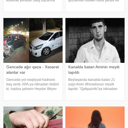
edilərək yenidən satış bazarına
gözlənilən küləkli hava şəraiti ilə
çıxarılır. Xarici görünüşü tam
bağlı sarı xəbərdarlıq verib. xəbər
bərpa olunan belə nəqliyyat
verir ki, xəbərdarlıqda deyilir:.
vasitələrinin əvvəlki vəziyyətini
"Naxçıvan MR, Cəbrayıl,
müəyyən etmək isə alıcılar üçü
Goranboy, Naftalan, Daşkəsən
Gəncədə ağır qəza - Xəsarət
Kanalda batan Aminin meyiti
alanlar var
tapıldı
Gəncədə yol-nəqliyyat hadisəsi
Beyləqanda kanalda batan 21
baş verib. APA-ya istinadən bildirir
yaşlı Amin Əhmədovun meyiti
ki, hadisə şəhərin Heydər Əliyev
tapılıb. "Qafqazinfo"ya istinadən
prospektində qeydə alınıb. Belə
xəbər verir ki, hadisə avqustun 6-
ki, hərəkətdə olan iki avtomobil
da rayon ərazisindən keçən "Yeni
toqquşub. Qəza zamanı üç nəfər
Xan Qızı" adlı kanalda baş verib.
xəsarət alıb. Yaralıla
Aparılan axtarış-xilasetm