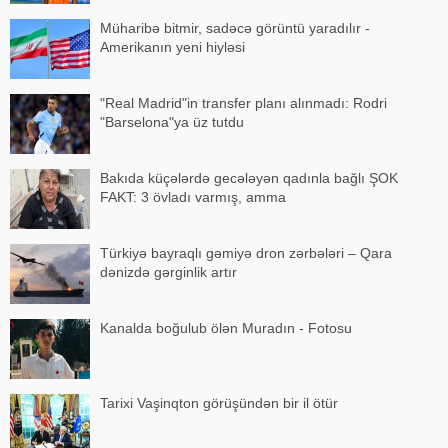
Müharibə bitmir, sadəcə görüntü yaradılır -
Amerikanın yeni hiyləsi
"Real Madrid"in transfer planı alınmadı: Rodri
"Barselona"ya üz tutdu
Bakıda küçələrdə gecələyən qadınla bağlı ŞOK
FAKT: 3 övladı varmış, amma
Türkiyə bayraqlı gəmiyə dron zərbələri – Qara
dənizdə gərginlik artır
Kanalda boğulub ölən Muradın - Fotosu
Tarixi Vaşinqton görüşündən bir il ötür