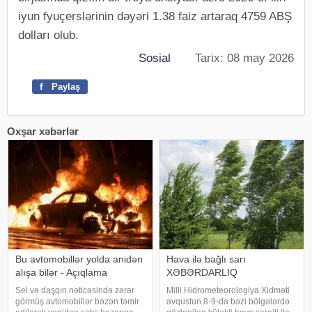
iyun fyuçerslərinin dəyəri 1.38 faiz artaraq 4759 ABŞ
dolları olub.
Sosial
Tarix: 08 may 2026
f
Paylaş
Oxşar xəbərlər
Bu avtomobillər yolda anidən
Hava ilə bağlı sarı
alışa bilər - Açıqlama
XƏBƏRDARLIQ
Sel və daşqın nəticəsində zərər
Milli Hidrometeorologiya Xidməti
görmüş avtomobillər bəzən təmir
avqustun 8-9-da bəzi bölgələrdə