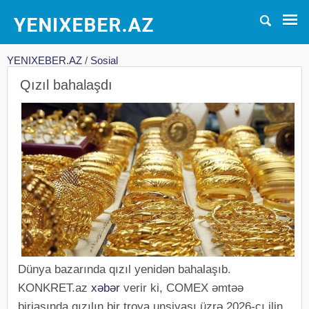
YENIXEBER.AZ
/
Sosial
Qızıl bahalaşdı
Dünya bazarında qızıl yenidən bahalaşıb.
KONKRET.az
xəbər
verir ki, COMEX əmtəə
birjasında qızılın bir troya unsiyası üzrə 2026-cı ilin