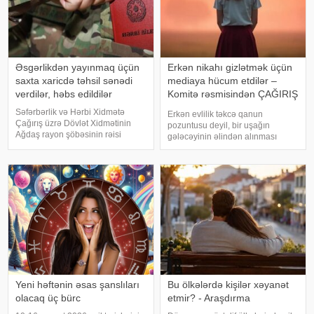
Əsgərlikdən yayınmaq üçün
Erkən nikahı gizlətmək üçün
saxta xaricdə təhsil sənədi
mediaya hücum etdilər –
verdilər, həbs edildilər
Komitə rəsmisindən ÇAĞIRIŞ
- FOTO
Səfərbərlik və Hərbi Xidmətə
Erkən evlilik təkcə qanun
Çağırış üzrə Dövlət Xidmətinin
pozuntusu deyil, bir uşağın
Ağdaş rayon şöbəsinin rəisi
gələcəyinin əlindən alınması
Abbasov Nurlan Səxavət oğlu,
deməkdir. xəbər verir ki, bunu Ailə,
həmin şöbənin həqiqi hərbi
Qadın və Uşaq Problemləri üzrə
xidmətə çağırış bölməsinin rəisi
Dövlət Komitəsinin mətbuat katibi
Usubəliyev Şahlar Usubalı oğlu
Teymur Mərdanoğlu deyib. Onun
və qeyd edilə
sözlərin
Yeni həftənin əsas şanslıları
Bu ölkələrdə kişilər xəyanət
olacaq üç bürc
etmir? - Araşdırma