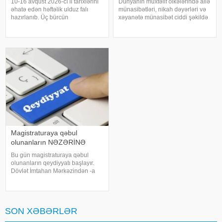
10-16 avqust 2026-cı il tarixlərini
Dünyanın müxtəlif ölkələrində ailə
əhatə edən həftəlik ulduz falı
münasibətləri, nikah dəyərləri və
hazırlanıb. Üç bürcün
xəyanətə münasibət ciddi şəkildə
nümayəndələri əlverişli şəraitin və
fərqlənir. Beynəlxalq sosioloji
gözlənilməz imkanların təsirini
araşdırmalar göstərir ki, bəzi
hiss edə biləcəklər. .
ölkələrdə nikahdankənar
"YourTango"ya istinadən xəbər
münasibətlərə rast gəlinmə
veri
ehtimal
Magistraturaya qəbul
olunanların NƏZƏRİNƏ
Bu gün magistraturaya qəbul
olunanların qeydiyyatı başlayır.
Dövlət İmtahan Mərkəzindən -a
verilən məlumata görə,
magistraturaya qəbul olunan
şəxslər 3 avqust saat 15:00-dan
12 avqust saat 18:00-dək elektron
SON XƏBƏRLƏR
qaydada platformasınd