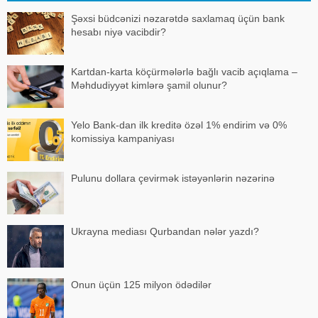
Şəxsi büdcənizi nəzarətdə saxlamaq üçün bank
hesabı niyə vacibdir?
Kartdan-karta köçürmələrlə bağlı vacib açıqlama –
Məhdudiyyət kimlərə şamil olunur?
Yelo Bank-dan ilk kreditə özəl 1% endirim və 0%
komissiya kampaniyası
Pulunu dollara çevirmək istəyənlərin nəzərinə
Ukrayna mediası Qurbandan nələr yazdı?
Onun üçün 125 milyon ödədilər