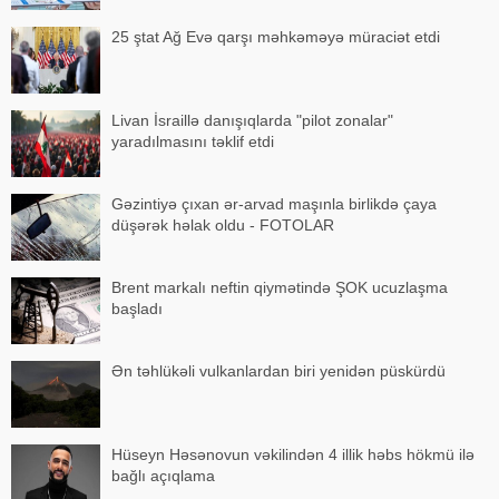
25 ştat Ağ Evə qarşı məhkəməyə müraciət etdi
Livan İsraillə danışıqlarda "pilot zonalar"
yaradılmasını təklif etdi
Gəzintiyə çıxan ər-arvad maşınla birlikdə çaya
düşərək həlak oldu - FOTOLAR
Brent markalı neftin qiymətində ŞOK ucuzlaşma
başladı
Ən təhlükəli vulkanlardan biri yenidən püskürdü
Hüseyn Həsənovun vəkilindən 4 illik həbs hökmü ilə
bağlı açıqlama