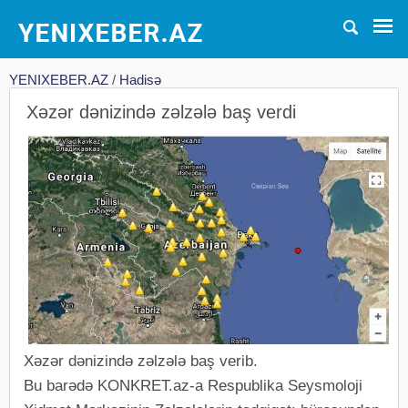
YENIXEBER.AZ
/
Hadisə
Xəzər dənizində zəlzələ baş verdi
Xəzər dənizində zəlzələ baş verib.
Bu barədə KONKRET.az-a Respublika Seysmoloji