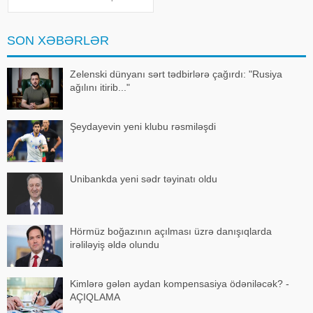
700 metr aralı, dənizdə nəzarətsiz
ərazidə 2 nəfər batıb. xəbər verir
ki, bu barədə Fövqəladə Hallar
SON XƏBƏRLƏR
Nazirliyi (FHN) məlumat yayıb
Zelenski dünyanı sərt tədbirlərə çağırdı: "Rusiya
ağılını itirib..."
Şeydayevin yeni klubu rəsmiləşdi
Unibankda yeni sədr təyinatı oldu
Hörmüz boğazının açılması üzrə danışıqlarda
irəliləyiş əldə olundu
Kimlərə gələn aydan kompensasiya ödəniləcək? -
AÇIQLAMA