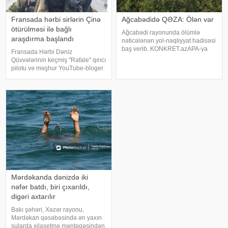
Fransada hərbi sirlərin Çinə
Ağcabədidə QƏZA: Ölən var
ötürülməsi ilə bağlı
Ağcabədi rayonunda ölümlə
araşdırma başlandı
nəticələnən yol-nəqliyyat hadisəsi
baş verib. KONKRET.azAPA-ya
Fransada Hərbi Dəniz
istinadən xəbər verir ki, qəza
Qüvvələrinin keçmiş "Rafale" qırıcı
rayonun Salmanbəyli kəndi
pilotu və məşhur YouTube-bloger
ərazisində qeydə alınıb. 1986-cı il
Pyer-Anri Şüe barəsində rəsmi
təvəllüdlü Eldəniz Musayevin
istintaq başladılıb. "La Voix du
idarə etdiy
Nord" nəşrinə istinadən xəbər
verir ki, buna səbə
Mərdəkanda dənizdə iki
nəfər batdı, biri çıxarıldı,
digəri axtarılır
Bakı şəhəri, Xəzər rayonu,
Mərdəkan qəsəbəsində ən yaxın
sularda xilasetmə məntəqəsindən