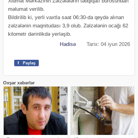
Xidmət Mərkəzinin Zəlzələlərin tədqiqatı bürosundan
məlumat verilib.
Bildirilib ki, yerli vaxtla saat 06:30-da qeydə alınan
zəlzələnin maqnitudası 3,9 olub. Zəlzələnin ocağı 62
kilometr dərinlikdə yerləşib.
Hadisə
Tarix: 04 iyun 2026
f
Paylaş
Oxşar xəbərlər