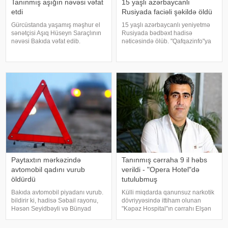
Tanınmış aşığın nəvəsi vəfat
15 yaşlı azərbaycanlı
etdi
Rusiyada faciəli şəkildə öldü
Gürcüstanda yaşamış məşhur el
15 yaşlı azərbaycanlı yeniyetmə
sənətçisi Aşıq Hüseyn Saraçlının
Rusiyada bədbəxt hadisə
nəvəsi Bakıda vəfat edib.
nəticəsində ölüb. "Qafqazinfo"ya
"Qafqazinfo"ya istinadən xəbər
istinadla xəbər verir ki, hadisə
verir ki, 47 yaşlı Mehdi Həsənov
Krasnoyarsk diyarının Norilsk
bədbəxt hadisə nəticəsində
şəhərində baş verib. Belə ki,
dünyasını dəyişib. Bu gün onu
əslən Zaqatalanın Əliabad
qəsəbəsində
Paytaxtın mərkəzində
Tanınmış cərraha 9 il həbs
avtomobil qadını vurub
verildi - "Opera Hotel"də
öldürdü
tutulubmuş
Bakıda avtomobil piyadanı vurub.
Külli miqdarda qanunsuz narkotik
bildirir ki, hadisə Səbail rayonu,
dövriyyəsində ittiham olunan
Həsən Seyidbəyli və Bünyad
"Kəpəz Hospital"ın cərrahı Elşən
Sərdarov küçələrinin
Əliyevin cinayət işi üzrə məhkəmə
kəsişməsində qeydə alınıb.
araşdırması başa çatıb.