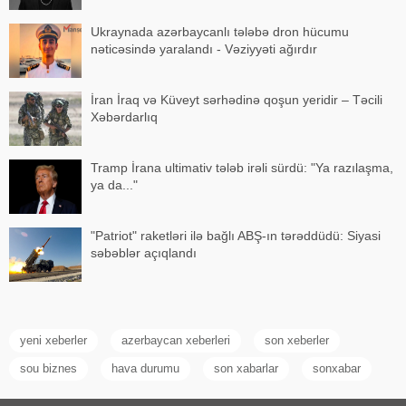
Ukraynada azərbaycanlı tələbə dron hücumu
nəticəsində yaralandı - Vəziyyəti ağırdır
İran İraq və Küveyt sərhədinə qoşun yeridir – Təcili
Xəbərdarlıq
Tramp İrana ultimativ tələb irəli sürdü: "Ya razılaşma,
ya da..."
"Patriot" raketləri ilə bağlı ABŞ-ın tərəddüdü: Siyasi
səbəblər açıqlandı
yeni xeberler
azerbaycan xeberleri
son xeberler
sou biznes
hava durumu
son xabarlar
sonxabar