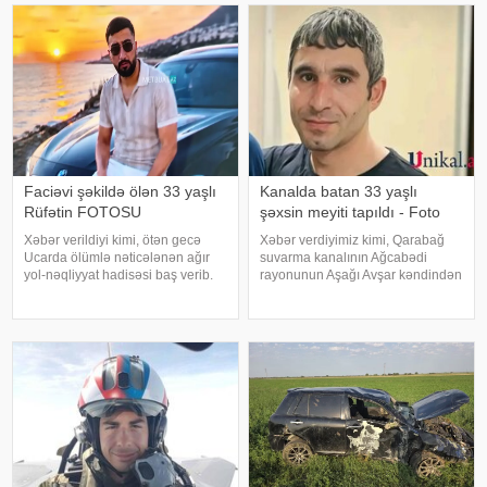
Əkrəm Yaqub oğlu Baxşıyev idarə
KONKRET.azqafqazinfo-ya
etdiyi "Toyota" markalı avtomobill
istinadən xəbər verir ki,
təqsirləndirilə
Faciəvi şəkildə ölən 33 yaşlı
Kanalda batan 33 yaşlı
Rüfətin FOTOSU
şəxsin meyiti tapıldı - Foto
Xəbər verildiyi kimi, ötən gecə
Xəbər verdiyimiz kimi, Qarabağ
Ucarda ölümlə nəticələnən ağır
suvarma kanalının Ağcabədi
yol-nəqliyyat hadisəsi baş verib.
rayonunun Aşağı Avşar kəndindən
bildirir ki, hadisə Bakı-Qazax
keçən hissəsində 1 nəfər batıb. -a
magistralının rayonun Qarabörk
istinadla xəbər verir ki, kanalda
kəndindən keçən hissəsində
batan 1993-cü il təvəllüdlü Orxan
qeydə alınıb. Belə ki, hərəkətdə
Feyruz oğlu İbrahimovun meyit
ola