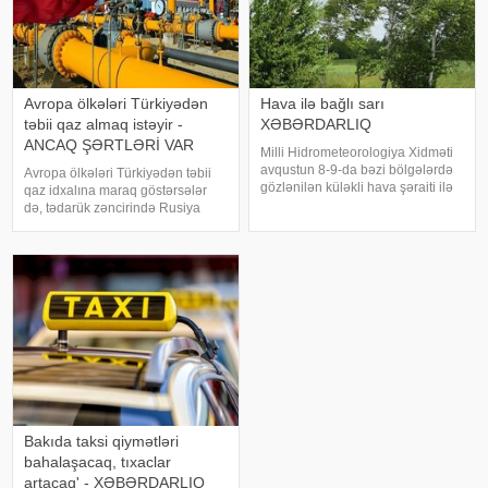
Avropa ölkələri Türkiyədən
Hava ilə bağlı sarı
təbii qaz almaq istəyir -
XƏBƏRDARLIQ
ANCAQ ŞƏRTLƏRİ VAR
Milli Hidrometeorologiya Xidməti
avqustun 8-9-da bəzi bölgələrdə
Avropa ölkələri Türkiyədən təbii
gözlənilən küləkli hava şəraiti ilə
qaz idxalına maraq göstərsələr
bağlı sarı xəbərdarlıq verib. xəbər
də, tədarük zəncirində Rusiya
verir ki, xəbərdarlıqda deyilir:.
qazının yer almamasını əsas şərt
"Naxçıvan MR, Cəbrayıl,
kimi irəli sürürlər. xəbər verir ki,
Goranboy, Naftalan, Daşkəsən
bunu Türkiyənin energetika və
təbii sərvətlər naziri Alparsla
Bakıda taksi qiymətləri
bahalaşacaq, tıxaclar
artacaq' - XƏBƏRDARLIQ