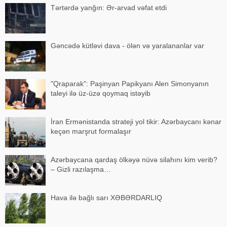
Tərtərdə yanğın: Ər-arvad vəfat etdi
Gəncədə kütləvi dava - ölən və yaralananlar var
"Qraparak": Paşinyan Papikyanı Alen Simonyanın
taleyi ilə üz-üzə qoymaq istəyib
İran Ermənistanda strateji yol tikir: Azərbaycanı kənar
keçən marşrut formalaşır
Azərbaycana qardaş ölkəyə nüvə silahını kim verib?
– Gizli razılaşma…
Hava ilə bağlı sarı XƏBƏRDARLIQ