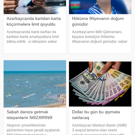
Azərbaycanda kartdan-karta
Hökümə Əliyevanın doğum
köçürmələrə limit qoyuldu
günüdür
Azərbaycanda bank kartları ilə
Azərbaycanın Milli Qəhrəmanı,
kartdan-karta əməliyyatlara limit
təyyarə bələdçisi Hökümə
tətbiq edilib. -a istinadən xəbər
Əliyevanın doğum günüdür. xəbər
verir ki, Azərbaycan Mərkəzi Bankı
verir ki, Hökümə Cəlil qızı Əliyeva
və kommersiya bankları arasında
1991-ci ildə Kəlbəcər rayonu,
əldə edilmiş razılığa əsasən
Susuzluq kəndində anadan olub.
ölkədə kartla əməliyyatlar
1996-cı ildə isə Rusiyaya köçüb
və Volqoqra
Sabah dənizə getmək
Dollar bu gün bu qiymətə
istəyənlərin NƏZƏRİNƏ
satılacaq
Abşeron çimərliklərində
Azərbaycan Mərkəzi Bankı (AMB)
gözlənilən hava şəraiti açıqlanıb.
3 avqust tarixinə olan rəsmi