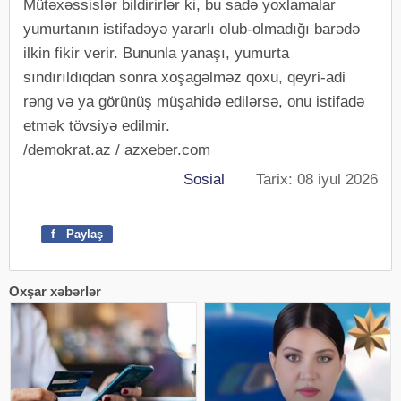
Mütəxəssislər bildirirlər ki, bu sadə yoxlamalar
yumurtanın istifadəyə yararlı olub-olmadığı barədə
ilkin fikir verir. Bununla yanaşı, yumurta
sındırıldıqdan sonra xoşagəlməz qoxu, qeyri-adi
rəng və ya görünüş müşahidə edilərsə, onu istifadə
etmək tövsiyə edilmir.
/demokrat.az / azxeber.com
Sosial
Tarix: 08 iyul 2026
f
Paylaş
Oxşar xəbərlər