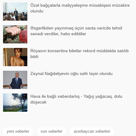
Özəl bağçalarla maliyyələşmə müsabiqəsi müzakirə
olundu
Əsgərlikdən yayınmaq üçün saxta xaricdə təhsil
sənədi verdilər, həbs edildilər
Röyanın konsertinə biletlər rekord müddətdə satılıb
bitdi
Zeynal Nağdəliyevin oğlu səfir təyin olundu
Hava ilə bağlı xəbərdarlıq - Yağış yağacaq, dolu
düşəcək
yeni xeberler
son xeberler
azerbaycan xeberleri