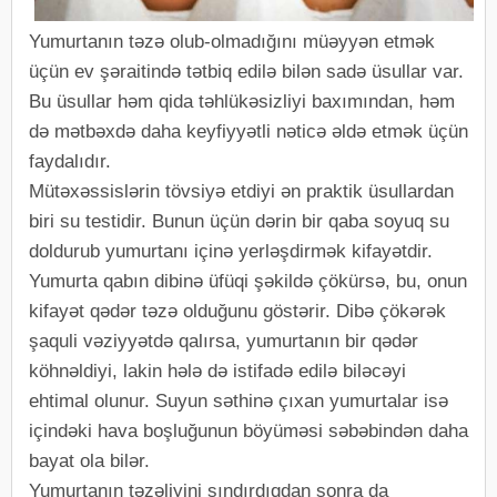
Yumurtanın təzə olub-olmadığını müəyyən etmək
üçün ev şəraitində tətbiq edilə bilən sadə üsullar var.
Bu üsullar həm qida təhlükəsizliyi baxımından, həm
də mətbəxdə daha keyfiyyətli nəticə əldə etmək üçün
faydalıdır.
Mütəxəssislərin tövsiyə etdiyi ən praktik üsullardan
biri su testidir. Bunun üçün dərin bir qaba soyuq su
doldurub yumurtanı içinə yerləşdirmək kifayətdir.
Yumurta qabın dibinə üfüqi şəkildə çökürsə, bu, onun
kifayət qədər təzə olduğunu göstərir. Dibə çökərək
şaquli vəziyyətdə qalırsa, yumurtanın bir qədər
köhnəldiyi, lakin hələ də istifadə edilə biləcəyi
ehtimal olunur. Suyun səthinə çıxan yumurtalar isə
içindəki hava boşluğunun böyüməsi səbəbindən daha
bayat ola bilər.
Yumurtanın təzəliyini sındırdıqdan sonra da