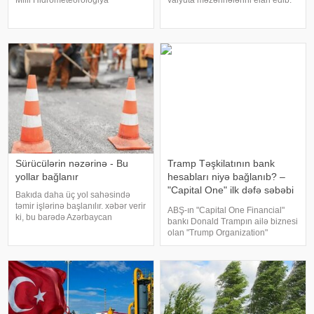
Milli Hidrometeorologiya
valyuta məzənnələrini elan edib.
Xidmətindən verilən məlumata
Mərkəzi Bankın açıqladığı rəsmi
görə, avqustun 6-da çimərliklərdə
məzənnəyə əsasən, xəbər verir ki,
mülayim şimal-qərb küləyi arabir
ABŞ dollarının məzənnəsi sabit
güclənəcək. Dəniz suyunun
qalaraq 1,700 manat təşkil edir
temperaturu şima
Sürücülərin nəzərinə - Bu
Tramp Təşkilatının bank
yollar bağlanır
hesabları niyə bağlanıb? –
"Capital One" ilk dəfə səbəbi
Bakıda daha üç yol sahəsində
açıqladı
təmir işlərinə başlanılır. xəbər verir
ABŞ-ın "Capital One Financial"
ki, bu barədə Azərbaycan
bankı Donald Trampın ailə biznesi
Avtomobil Yolları Dövlət Agentliyi
olan "Trump Organization"
məlumat yayıb. Aparılacaq təmir
tərəfindən qaldırılan iddiaya
işləri ilə əlaqədar aşağıdakı
cavab verərək, şirkətin bank
küçələrdə nəqliyyat vasitələrini
hesablarının siyasi səbəblərlə
deyil, çirkli pulları