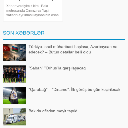
Xəbər verdiyimiz kimi, Bakı
metrosunda Qırmızı və Yaşıl
xətlərin ayrılması layihəsinin əsas
tikinti mərhələsinə avqustun 15-
də start verilir. Bununla yanaşı,
avqustun 15-dən "Nizami" və "28
SON XƏBƏRLƏR
May" stansiyalar
Türkiyə-İsrail müharibəsi başlasa, Azərbaycan nə
edəcək? – Bütün detallar bəlli oldu
"Sabah" "Orhus"la qarşılaşacaq
"Qarabağ" – "Dinamo": İlk görüş bu gün keçiriləcək
Bakıda ofisdən meyit tapıldı