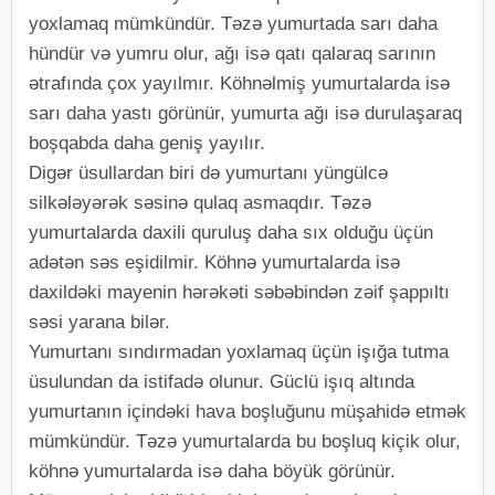
yoxlamaq mümkündür. Təzə yumurtada sarı daha
hündür və yumru olur, ağı isə qatı qalaraq sarının
ətrafında çox yayılmır. Köhnəlmiş yumurtalarda isə
sarı daha yastı görünür, yumurta ağı isə durulaşaraq
boşqabda daha geniş yayılır.
Digər üsullardan biri də yumurtanı yüngülcə
silkələyərək səsinə qulaq asmaqdır. Təzə
yumurtalarda daxili quruluş daha sıx olduğu üçün
adətən səs eşidilmir. Köhnə yumurtalarda isə
daxildəki mayenin hərəkəti səbəbindən zəif şappıltı
səsi yarana bilər.
Yumurtanı sındırmadan yoxlamaq üçün işığa tutma
üsulundan da istifadə olunur. Güclü işıq altında
yumurtanın içindəki hava boşluğunu müşahidə etmək
mümkündür. Təzə yumurtalarda bu boşluq kiçik olur,
köhnə yumurtalarda isə daha böyük görünür.