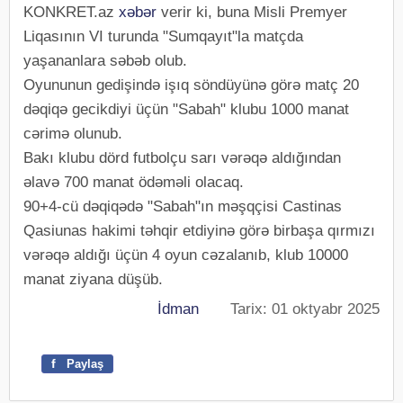
KONKRET.az
xəbər
verir ki, buna Misli Premyer
Liqasının VI turunda "Sumqayıt"la matçda
yaşananlara səbəb olub.
Oyununun gedişində işıq söndüyünə görə matç 20
dəqiqə gecikdiyi üçün "Sabah" klubu 1000 manat
cərimə olunub.
Bakı klubu dörd futbolçu sarı vərəqə aldığından
əlavə 700 manat ödəməli olacaq.
90+4-cü dəqiqədə "Sabah"ın məşqçisi Castinas
Qasiunas hakimi təhqir etdiyinə görə birbaşa qırmızı
vərəqə aldığı üçün 4 oyun cəzalanıb, klub 10000
manat ziyana düşüb.
İdman
Tarix: 01 oktyabr 2025
f
Paylaş