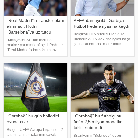
"Real Madrid"in transfer planı
AFFA-dan ayrıldı, Serbiya
alınmadı: Rodri
Futbol Federasiyasına keçdi
"Barselona"ya üz tutdu
Belçikalı FIFA referisi Frank De
Blekerin AFFA-dakı fəaliyyəti başa
"Mançester Siti"nin təcrübəli
çatıb. Bu barədə -a qurumun
mərkəz yarımmüdafiəçisi Rodrinin
mətbuat xidmətindən bildirilib.
"Real Madrid"ə transferi məhz
2024-cü ilin iyul ayında AFFA
klub daxilindəki maliyyə
Hakimlər Komitəsinin sədri
tərəddüdləri səbəbindən pozulub.
vəzifəsinə təyin olunan Frank De
KONKRET.azxəbər verir ki,
Bleker
futbolçu son ana qədər "Real"
"Qarabağ" bu gün həlledici
"Qarabağ" bu futbolçusu
oyuna çıxır
üçün 2,5 milyon manatlıq
təklifi rədd etdi
Bu gün UEFA Avropa Liqasında 2-
ci təsnifat mərhələsinin cavab
Brazilyanın "Botafoqo" klubu