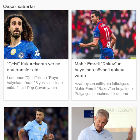
Oxşar xəbərlər
"Çelsi" Kukurelyanın yerinə
Mahir Emreli "Rakuv"un
onu transfer etdi
heyətində növbəti qolunu
vurub
Londonun "Çelsi" klubu "Rayo
Valyekano"nun 28 yaşlı sol cinah
Azərbaycan millisinin futbolçusu
müdafiəçisi Pep Çavarriyanın
Mahir Emreli "Rakuv"un heyətində
transferini rəsmiləşdirməyə çox
Polşa çempionatında ilk qolunu
yaxındır. xəbər verir ki, bu barədə
vurub. -ın məlumatına görə, 29
İspaniyanın "Marca" nəşri məluma
yaşlı hücumçu II turda "Şlyonsk"
komandasına qarşı səfər
oyununda fərqlənib