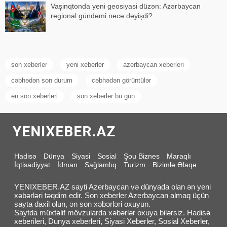
Vaşinqtonda yeni geosiyasi düzən: Azərbaycan
regional gündəmi necə dəyişdi?
son xeberler
yeni xeberler
azerbaycan xeberleri
cəbhədən son durum
cəbhədən görüntülər
en son xeberleri
son xeberler bu gun
Hadisə
Dünya
Siyasi
Sosial
Şou Biznes
Maraqlı
İqtisadiyyat
İdman
Sağlamlıq
Turizm
Bizimlə Əlaqə
YENIXEBER.AZ sayti Azerbaycan və dünyada olan ən yeni
xəbərləri təqdim edir. Son xeberler Azerbaycan almaq üçün
sayta daxil olun, ən son xəbərləri oxuyun.
Saytda müxtəlif mövzularda xəbərlər oxuya bilərsiz. Hadisə
xeberileri, Dunya xeberleri, Siyasi Xeberler, Sosial Xeberler,