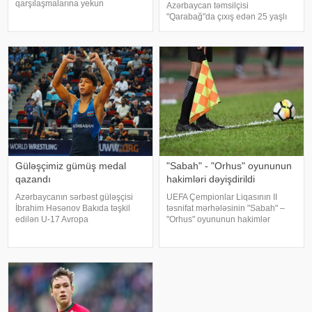
qarşılaşmalarına yekun
Azərbaycan təmsilçisi
vurulacaq. xəbər verir ki,
"Qarabağ"da çıxış edən 25 yaşlı
"Qarabağ" növbəti mərhələ
Pedro Bikalyonu transfer etmək
uğrunda mübarizəsini davam
istəyib. Qaynarinfo-ya istinadən
etdirəcək. Qurban Qurbanovun
xəbər verir ki, bu barədə
rəhbərlik etdiy
Braziliyanın "Globo"
Güləşçimiz gümüş medal
"Sabah" - "Orhus" oyununun
qazandı
hakimləri dəyişdirildi
Azərbaycanın sərbəst güləşçisi
UEFA Çempionlar Liqasının II
İbrahim Həsənov Bakıda təşkil
təsnifat mərhələsinin "Sabah" –
edilən U-17 Avropa
"Orhus" oyununun hakimlər
çempionatında gümüş medal
briqadasında dəyişiklik edilib.
qazanıb. KONKRET.azxəbər verir
xəbər verir ki, qurum daha əvvəl
ki, 51 kiloqram çəki dərəcəsində
qarşılaşmaya Joao Pineyronun
mübarizə aparan idmançı finalda
rəhbərlik etdiyi portuqaliyal
iranlı Benyamin Mayvanl