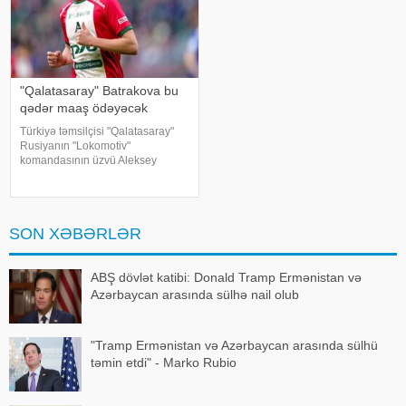
"Qalatasaray" Batrakova bu
qədər maaş ödəyəcək
Türkiyə təmsilçisi "Qalatasaray"
Rusiyanın "Lokomotiv"
komandasının üzvü Aleksey
Batrakovu transfer edəcəyi
təqdirdə ona illik 5,8 milyon dollar
maaş ödəyəcək. "Fotomaç"a
istinadən xəbər veri
SON XƏBƏRLƏR
ABŞ dövlət katibi: Donald Tramp Ermənistan və
Azərbaycan arasında sülhə nail olub
"Tramp Ermənistan və Azərbaycan arasında sülhü
təmin etdi" - Marko Rubio