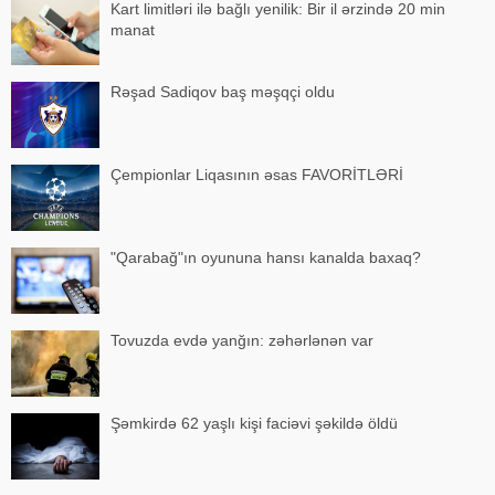
Kart limitləri ilə bağlı yenilik: Bir il ərzində 20 min
manat
Rəşad Sadiqov baş məşqçi oldu
Çempionlar Liqasının əsas FAVORİTLƏRİ
"Qarabağ"ın oyununa hansı kanalda baxaq?
Tovuzda evdə yanğın: zəhərlənən var
Şəmkirdə 62 yaşlı kişi faciəvi şəkildə öldü