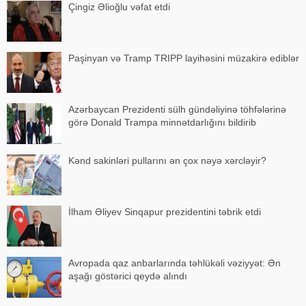
Çingiz Əlioğlu vəfat etdi
Paşinyan və Tramp TRIPP layihəsini müzakirə ediblər
Azərbaycan Prezidenti sülh gündəliyinə töhfələrinə
görə Donald Trampa minnətdarlığını bildirib
Kənd sakinləri pullarını ən çox nəyə xərcləyir?
İlham Əliyev Sinqapur prezidentini təbrik etdi
Avropada qaz anbarlarında təhlükəli vəziyyət: Ən
aşağı göstərici qeydə alındı