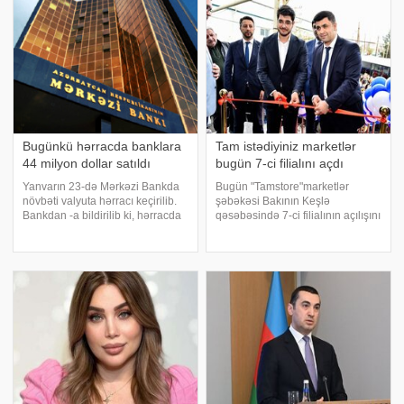
Bugünkü hərracda banklara
Tam istədiyiniz marketlər
44 milyon dollar satıldı
bugün 7-ci filialını açdı
Yanvarın 23-də Mərkəzi Bankda
Bugün "Tamstore"marketlər
növbəti valyuta hərracı keçirilib.
şəbəkəsi Bakının Keşlə
Bankdan -a bildirilib ki, hərracda
qəsəbəsində 7-ci filialının açılışını
tələb 43,9 milyon ABŞ dolları
edib. Bundanöncə marketlər
təşkil edib və tam təmin olunub.
şəbəkəsinin Nərimanov,
Hərracda manatın ortaçəkili
Xocasən, Xətai, Sulutəpə,
məzənnəsi 1,700 səviyyəsində
Sumqayıt və Biləcərifiliallarının
formalaşı
açılışı olub