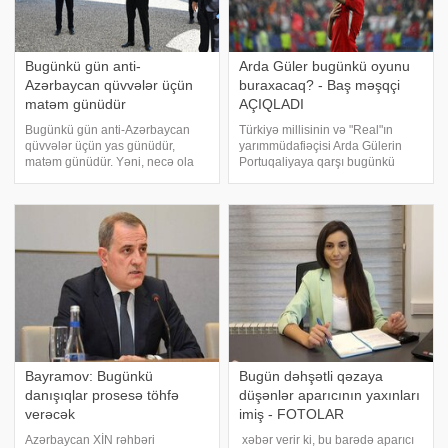
Bugünkü gün anti-
Arda Güler bugünkü oyunu
Azərbaycan qüvvələr üçün
buraxacaq? - Baş məşqçi
matəm günüdür
AÇIQLADI
Bugünkü gün anti-Azərbaycan
Türkiyə millisinin və "Real"ın
qüvvələr üçün yas günüdür,
yarımmüdafiəçisi Arda Gülerin​
matəm günüdür. Yəni, necə ola
Portuqaliyaya qarşı bugünkü
bilər ki, bizim icazəmiz olmadan
matçda oynayıb-oynamayacağı
Azərbaycan öz hüququnu bərpa
yaxın saatlarda məlum olacaq.
etdi, heç kimdən soruşmadan,
KONKRET.azxəbər verir ki, bu
heç kimdən qorxmadan, heç kimi
barədə Türkiyə millisinin baş
saymadan. Öz güc
məşqçis
Bayramov: Bugünkü
Bugün dəhşətli qəzaya
danışıqlar prosesə töhfə
düşənlər aparıcının yaxınları
verəcək
imiş - FOTOLAR
Azərbaycan XİN rəhbəri
xəbər verir ki, bu barədə aparıcı