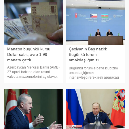
yayımlanacaq. 26 iyun. "İctimai
axşamı" verilişində danışıb:. "İndi
TV"
düşünürəm ki, estradanı
Manatın bugünkü kursu:
Çexiyanın Baş naziri:
Dollar sabit, avro 1,99
Bugünkü forum
manata çatdı
əməkdaşlığımızı
intensivləşdirərək irəli
Azərbaycan Mərkəzi Bankı (AMB)
Bugünkü forum əlbəttə ki, bizim
aparacaq
27 aprel tarixinə olan rəsmi
əməkdaşlığımızı
valyuta məzənnələrini açıqlayıb.
intensivləşdirərək irəli aparacaq
xəbər verir ki, ABŞ dollarının
və bu, bizim üçün çox önəmlidir.
manata qarşı rəsmi məzənnəsi
Çünki biz əminik ki, şirkətlərimiz
dəyişməz olaraq 1,700 manat
əla məhsul və xidmətləri təklif
olub. Avronun manata qarşı
edirlər. xəbər verir ki, bu sözləri
məzənnəsi 1,993
Çexiyanı