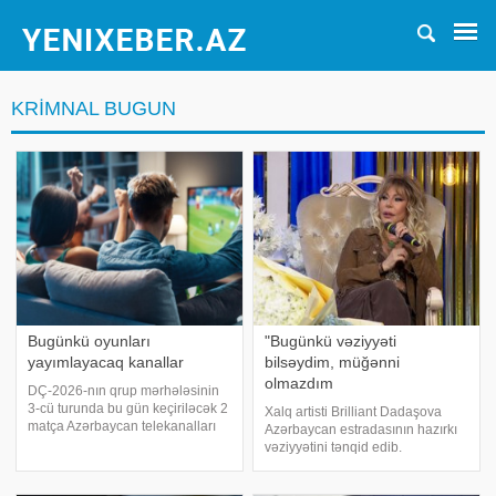
KRIMNAL BUGUN
Bugünkü oyunları
"Bugünkü vəziyyəti
yayımlayacaq kanallar
bilsəydim, müğənni
olmazdım
DÇ-2026-nın qrup mərhələsinin
3-cü turunda bu gün keçiriləcək 2
Xalq artisti Brilliant Dadaşova
matça Azərbaycan telekanalları
Azərbaycan estradasının hazırkı
vasitəsi ilə baxmaq mümkün
vəziyyətini tənqid edib.
olacaq. xəbər verir ki, oyunlar
Axşam.az-a istinadən xəbər verir
aşağıdakı kanallarda
ki, bu barədə sənətçi "Xəzər