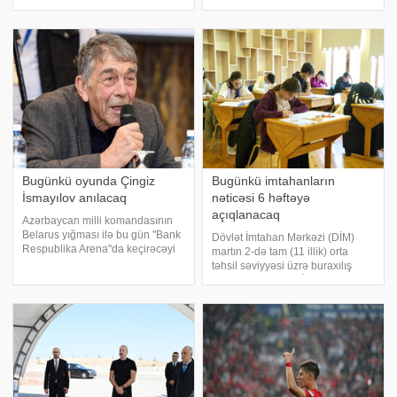
günü yekunlaşıb. Bu barədə -a
verir ki, 2-ci bundesliqanın 33-cü
Məktəbəqədər və Ümumi Təhsil
turunun bu gün "Köln"ə qarşı ev
üzrə Dövlət Agentliyindən
matçından əvvəl Emreliyə və
bildirilib. Test imtahanları 18
mövsümün sonu komand
şəhər üzr
Bugünkü oyunda Çingiz
Bugünkü imtahanların
İsmayılov anılacaq
nəticəsi 6 həftəyə
açıqlanacaq
Azərbaycan milli komandasının
Belarus yığması ilə bu gün "Bank
Dövlət İmtahan Mərkəzi (DİM)
Respublika Arena"da keçirəcəyi
martın 2-də tam (11 illik) orta
yoldaşlıq görüşündən əvvəl
təhsil səviyyəsi üzrə buraxılış
AFFA-nın sabiq baş katibi, futbol
imtahanı keçirib. DİM-dən -
veteranı Çingiz İsmayılovun
a verilən məlumata görə, imtahan
xatirəsi bir dəqiqəlik sükutl
keçirilən şəhər və rayonlarda
ümumilikdə 242 imtahan binası,
4292 imtaha