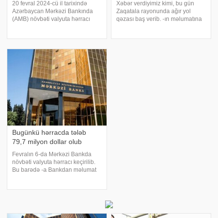
20 fevral 2024-cü il tarixində
Xəbər verdiyimiz kimi, bu gün
Azərbaycan Mərkəzi Bankında
Zaqatala rayonunda ağır yol
(AMB) növbəti valyuta hərracı
qəzası baş verib. -ın məlumatına
keçirilib. -a AMB-yə istinadən
görə, "Mercedes" markalı minik
xəbər verir ki, hərracda tələb
avtomobili yol kənarı ilə gedən
102.6 mln. ABŞ dolları təşkil edib
2013-cü il təvəllüdlü 3 məktəblini
və tam təmin edilib. Qeyd edək ki
vurub. Göyəm kənd ort
Bugünkü hərracda tələb
79,7 milyon dollar olub
Fevralın 6-da Mərkəzi Bankda
növbəti valyuta hərracı keçirilib.
Bu barədə -a Bankdan məlumat
verilib. Bildirilib ki, hərracda tələb
79,7 milyon ABŞ dolları təşkil
edib və tam təmin olunub.
Hərracda manatın ortaçəkili
məzənnəs