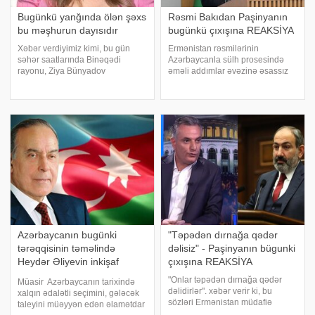
Bugünkü yanğında ölən şəxs
Rəsmi Bakıdan Paşinyanın
bu məşhurun dayısıdır
bugünkü çıxışına REAKSİYA
Xəbər verdiyimiz kimi, bu gün
Ermənistan rəsmilərinin
səhər saatlarında Binəqədi
Azərbaycanla sülh prosesində
rayonu, Ziya Bünyadov
əməli addımlar əvəzinə əsassız
prospektində inşaat materialları
və ziddiyyətli bəyanatlara
bazarında dəhşətli yanğın baş
üstünlük verməsi ənənəvi hal
verib. Yanğın zamanı 1 nəfər
alıb. xəbər verir ki, bunu Xarici
vəfat edib, əraziyə cəlb olunan
İşlər Nazirliyinin mətbuat katibi
FHN işçiləri xəsarə
Ayxan Hacızad
Azərbaycanın bugünki
"Təpədən dırnağa qədər
tərəqqisinin təməlində
dəlisiz" - Paşinyanın bügunki
Heydər Əliyevin inkişaf
çıxışına REAKSİYA
strategiyası dayanır
"Onlar təpədən dırnağa qədər
Müasir Azərbaycanın tarixində
dəlidirlər". xəbər verir ki, bu
xalqın ədalətli seçimini, gələcək
sözləri Ermənistan müdafiə
taleyini müəyyən edən əlamətdar
nazirinin keçmiş müavini Artak