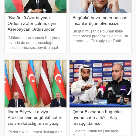
"Bugünkü Azərbaycan
Bugünkü hava meteohəssas
Ordusu Zəfər çalmış eyni
insanlar üçün əlverişsizdir
Azərbaycan Ordusundan
Bu gün müşahidə olunan tibbi-
qat-qat güclüdür
meteoroloji proqnoz açıqlanıb. Bu
"Müharibədən sonrakı iki il yarım
barədə -a Ekologiya və Təbii
ərzində də ordu quruculuğu
Sərvətlər Nazirliyinin Milli
məsələlərinə çox böyük diqqət
Hidrometeorologiya Xidmətindən
göstərilib". AZƏRTAC xəbər verir
bildirilib. Sinoptiklərin tibbi-
ki, bu barədə Prezident İlham
meteoroloji proqnozuna görə,
Əliyev aprelin 18-də Salyan
Abşero
rayonunda Azərbaycan
Televiziyasın
İlham Əliyev: 'Latviya
Qətər Ekvadorla bugünkü
Prezidentinin bugünkü səfəri
oyunu satın alıb? - Baş
sıx əməkdaşlığımızın yaxşı
məşqçi danışdı
təzahürüdür
Qətər millisinin baş məşqçisi
"Bizim çox fəal siyasi dialoqumuz