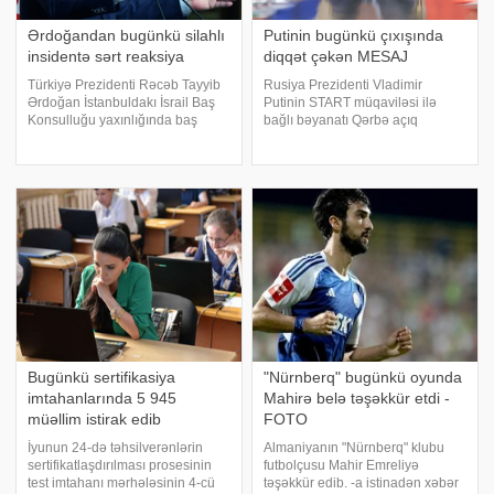
Ərdoğandan bugünkü silahlı
Putinin bugünkü çıxışında
insidentə sərt reaksiya
diqqət çəkən MESAJ
Türkiyə Prezidenti Rəcəb Tayyib
Rusiya Prezidenti Vladimir
Ərdoğan İstanbuldakı İsrail Baş
Putinin START müqaviləsi ilə
Konsulluğu yaxınlığında baş
bağlı bəyanatı Qərbə açıq
verən insidenti təxribat
xəbərdarlıq xarakteri daşıyır.
adlandırıb. KONKRET.azteleqraf-
Globalinfo-ya istinadən xəbər
a istinadən xəbər verir ki, dövlət
verir ki, bunu hərbi ekspert Viktor
başçısı Türkiyənin belə
Litovkin açıqlamasında bildirib. O,
təxribatlara imka
qeyd edi
Bugünkü sertifikasiya
"Nürnberq" bugünkü oyunda
imtahanlarında 5 945
Mahirə belə təşəkkür etdi -
müəllim istirak edib
FOTO
İyunun 24-də təhsilverənlərin
Almaniyanın "Nürnberq" klubu
sertifikatlaşdırılması prosesinin
futbolçusu Mahir Emreliyə
test imtahanı mərhələsinin 4-cü
təşəkkür edib. -a istinadən xəbər