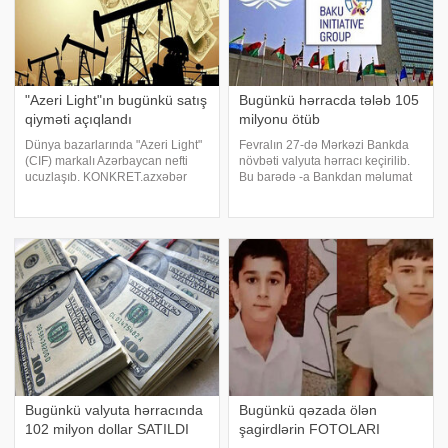
"Azeri Light"ın bugünkü satış
Bugünkü hərracda tələb 105
qiyməti açıqlandı
milyonu ötüb
Dünya bazarlarında "Azeri Light"
Fevralın 27-də Mərkəzi Bankda
(CIF) markalı Azərbaycan nefti
növbəti valyuta hərracı keçirilib.
ucuzlaşıb. KONKRET.azxəbər
Bu barədə -a Bankdan məlumat
verir ki, Azərbaycan neftinin 1
verilib. Bildirilib ki, hərracda tələb
bareli üzrə qiyməti ötən günlə
105,1 milyon ABŞ dolları təşkil
müqayisədə 0,48 dollar və ya
edib və tam təmin olunub.
0,55% azalaraq 86,61 ABŞ dollar
Hərracda manatın ortaçəkili
məzənnəs
Bugünkü valyuta hərracında
Bugünkü qəzada ölən
102 milyon dollar SATILDI
şagirdlərin FOTOLARI