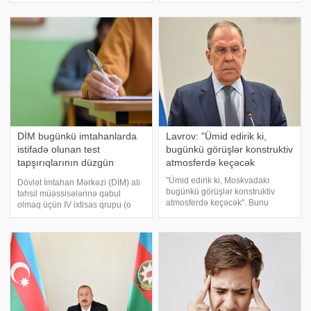
günlərdən biri də 1993-cü ilin 3
Zakaryan baş naziri Nikol
oktyabr tarixidir. Həmin gün
Paşinyanın İstintaq
keçirilən prezident seçkilərində
Komissiyasında ordu ilə bağlı
xalqın mütləq əksəriyyətini
bəyanatlarını şər
DİM bugünkü imtahanlarda
Lavrov: "Ümid edirik ki,
istifadə olunan test
bugünkü görüşlər konstruktiv
tapşırıqlarının düzgün
atmosferdə keçəcək
cavablarını açıqladı
"Ümid edirik ki, Moskvadakı
Dövlət İmtahan Mərkəzi (DİM) ali
bugünkü görüşlər konstruktiv
təhsil müəssisələrinə qəbul
atmosferdə keçəcək". Bunu
olmaq üçün IV ixtisas qrupu (o
Rusiyanın xarici işlər naziri
cümlədən I ixtisas qrupu üzrə RK
Sergey Lavrov Azərbaycanın
və Rİ altqruplarının hər ikisini
xarici işlər naziri Ceyhun
seçənlər üçün informatika fənni)
Bayramov və ermənistanlı
üzrə iyunun 3-də keçirilən
həmkarı Ararat Mirzoyanl
imtahand