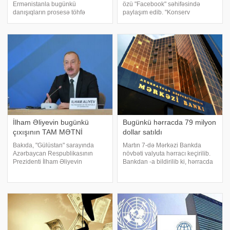
Ermənistanla bugünkü
özü "Facebook" səhifəsində
danışıqların prosesə töhfə
paylaşım edib. "Konserv
verəcəyinə inanır. xəbər verir ki,
qutusuna çevrilmiş bu maşında
Azərbaycan xarici işlər naziri
mənim qardaşlarım, anam,
Ceyhun Bayramov qazaxıstanlı
gəlinlərimiz vardı. Bu gün
həmkarı Murat Nurtleu ilə
bayramı qeyd etmək üçün bizə
bugünkü görüşdə delimitasiy
qonaq gəlirdilər
İlham Əliyevin bugünkü
Bugünkü hərracda 79 milyon
çıxışının TAM MƏTNİ
dollar satıldı
Bakıda, "Gülüstan" sarayında
Martın 7-də Mərkəzi Bankda
Azərbaycan Respublikasının
növbəti valyuta hərracı keçirilib.
Prezidenti İlham Əliyevin
Bankdan -a bildirilib ki, hərracda
himayəsi altında və Nizami
tələb 79,1 milyon ABŞ dolları
Gəncəvi Beynəlxalq Mərkəzinin
təşkil edib və tam təmin olunub.
təşkilatçılığı ilə martın 14-də
Hərracda manatın ortaçəkili
"Parçalanmış dünyanın bərpası"
məzənnəsi 1,700 səviyyəsində
formalaşı