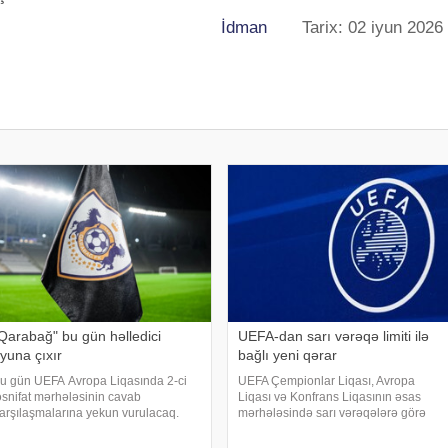
İdman
Tarix: 02 iyun 2026
Qarabağ" bu gün həlledici
UEFA-dan sarı vərəqə limiti ilə
yuna çıxır
bağlı yeni qərar
u gün UEFA Avropa Liqasında 2-ci
UEFA Çempionlar Liqası, Avropa
əsnifat mərhələsinin cavab
Liqası və Konfrans Liqasının əsas
arşılaşmalarına yekun vurulacaq.
mərhələsində sarı vərəqələrə görə
əbər verir ki, "Qarabağ" növbəti
diskvalifikasiya limitini artırıb. report-a
ərhələ uğrunda mübarizəsini davam
istinadla xəbər verir ki, bundan sonra