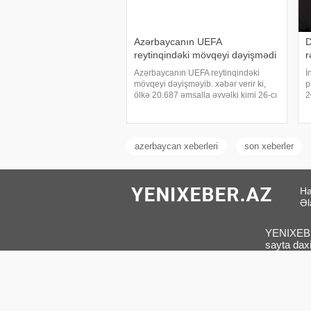
Azərbaycanın UEFA
D
reytinqindəki mövqeyi dəyişmədi
r
Azərbaycanın UEFA reytinqindəki
İ
mövqeyi dəyişməyib. xəbər verir ki,
p
ölkə 20.687 əmsalla əvvəlki kimi 26-cı
2
pillədə qərarlaşıb. 25-ci yerdəki
r
İsrailin 21.500 əmsalı var. UEFA
ç
reytinqində İngiltərə (101.852) liderdir.
i
Qey
n
azerbaycan xeberleri
son xeberler
Ha
Əl
YENIXEBER
sayta daxi
Saytda müx
Sou biznes
Bizimlə ə