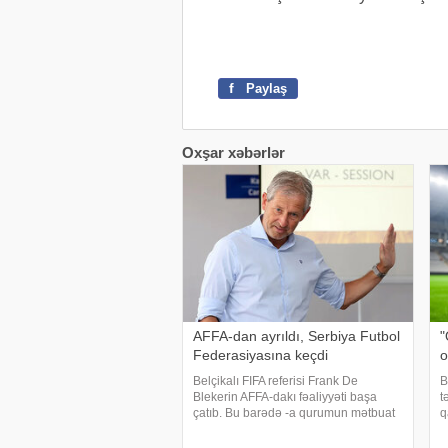
f
Paylaş
Oxşar xəbərlər
AFFA-dan ayrıldı, Serbiya Futbol
"
Federasiyasına keçdi
o
Belçikalı FIFA referisi Frank De
B
Blekerin AFFA-dakı fəaliyyəti başa
t
çatıb. Bu barədə -a qurumun mətbuat
q
xidmətindən bildirilib. 2024-cü ilin iyul
x
ayında AFFA Hakimlər Komitəsinin
m