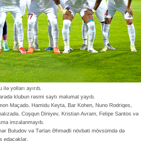
ilə yolları ayırıb.
barədə klubun rəsmi saytı məlumat yayıb.
mon Maçado, Hamidu Keyta, Bar Kohen, Nuno Rodriqes,
lızadə, Coşqun Diniyev, Kristian Avram, Felipe Santos və
aşma imzalanmayıb.
Ömər Buludov və Tərlan Əhmədli növbəti mövsümdə də
ş edəcəklər.