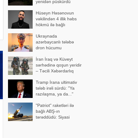
yenidən püskürdü
Hüseyn Həsənovun
vəkilindən 4 illik həbs
hökmü ilə bağlı
açıqlama
Ukraynada
azərbaycanlı tələbə
dron hücumu
nəticəsində yaralandı -
İran İraq və Küveyt
Vəziyyəti ağırdır
sərhədinə qoşun yeridir
– Təcili Xəbərdarlıq
Tramp İrana ultimativ
tələb irəli sürdü: "Ya
razılaşma, ya da..."
"Patriot" raketləri ilə
bağlı ABŞ-ın
tərəddüdü: Siyasi
səbəblər açıqlandı