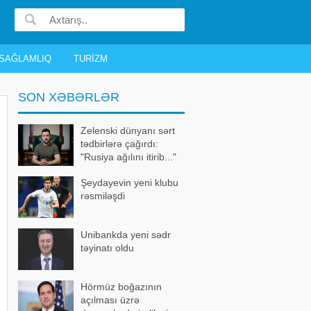
SAĞLAMLIQ
TURIZM
SON XƏBƏRLƏR
Zelenski dünyanı sərt
tədbirlərə çağırdı:
"Rusiya ağılını itirib..."
Şeydayevin yeni klubu
rəsmiləşdi
Unibankda yeni sədr
təyinatı oldu
Hörmüz boğazının
açılması üzrə