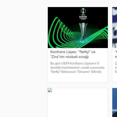
sədri vəzifəsinə təyin olunan Frank De
e
Bleker
r
Konfrans Liqası: "Neftçi" və
"
"Zirə"nin növbəti sınağı
m
Bu gün UEFA Konfrans Liqasının II
Ç
təsnifat mərhələsinin cavab oyununda
m
"Neftçi" Belarusun "Dinamo" (Minsk)
K
komandası ilə qarşılaşacaq. xəbər
"
verir ki, Bolqarıstanın Stara Zaqora
v
şəhərindəki "Beroe"
a
i