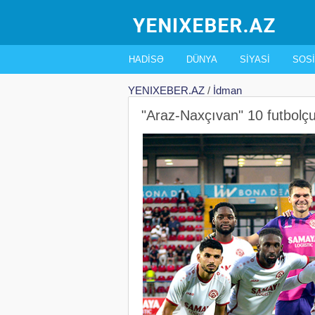
HADISƏ
DÜNYA
SIYASI
SOSI
YENIXEBER.AZ
/
İdman
"Araz-Naxçıvan" 10 futbolçu i