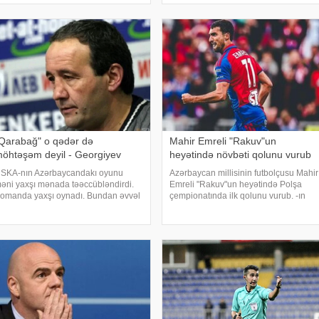
tdirəcək. Qurban Qurbanovun
növbəti matçı buraxmaq cəzası qırmızı
əhbərlik etdiy
vərəq
Qarabağ" o qədər də
Mahir Emreli "Rakuv"un
öhtəşəm deyil - Georgiyev
heyətində növbəti qolunu vurub
SKA-nın Azərbaycandakı oyunu
Azərbaycan millisinin futbolçusu Mahir
əni yaxşı mənada təəccübləndirdi.
Emreli "Rakuv"un heyətində Polşa
omanda yaxşı oynadı. Bundan əvvəl
çempionatında ilk qolunu vurub. -ın
Derri Siti" ilə oyun barədə şərh
məlumatına görə, 29 yaşlı hücumçu II
erməyin mənası yox idi. Çünki səma
turda "Şlyonsk" komandasına qarşı
ltında cəhənnəm idi. KONKRET. -a
səfər oyununda fərqlənib
stinadə