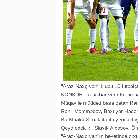
"Araz-Naxçıvan" klubu 10 futbolçu 
KONKRET.az
xəbər
verir ki, bu 
Müqavilə müddəti başa çatan Ra
Rahil Məmmədov, Bəxtiyar Həsəna
Ba-Muaka Simakala ilə yeni anl
Qeyd edək ki, Slavik Alxasov, 
"Araz-Naxçıvan"ın heyətində çıxı