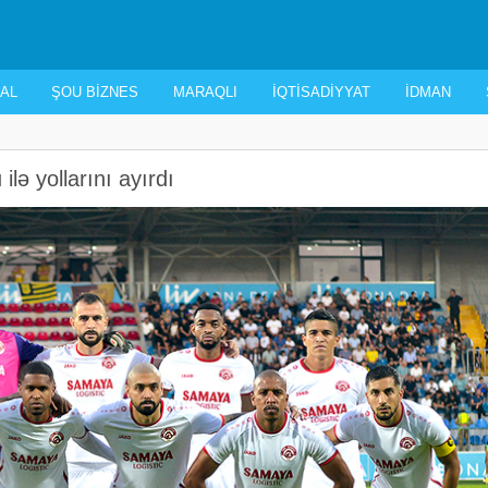
AL
ŞOU BIZNES
MARAQLI
İQTISADIYYAT
İDMAN
lə yollarını ayırdı