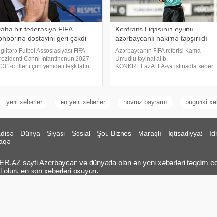
aha bir federasiya FIFA
Konfrans Liqasının oyunu
əhbərinə dəstəyini geri çəkdi
azərbaycanlı hakimə tapşırıldı
ngiltərə Futbol Assosiasiyası FIFA
Azərbaycanın FİFA referisi Kamal
rezidenti Canni İnfantinonun 2027–
Umudlu təyinat alıb.
031-ci illər üçün yenidən təşkilatın
KONKRET.azAFFA-ya istinadla xəbər
əhbəri seçilməsinə dəstəyini geri
verir ki, o, UEFA Konfrans Liqasının II
əkməyə hazırlaşır. Reuters-ə
təsnifat mərhələsinin cavab oyunu
stinadla xəbər verir ki, bu qərar FIFA-
çərçivəsində keçiriləcək "Dinamo Siti"
ın düny
(Albaniya
yeni xeberler
en yeni xeberler
novruz bayramı
bugünki xə
disə
Dünya
Siyasi
Sosial
Şou Biznes
Maraqlı
İqtisadiyyat
İd
aqə
.AZ sayti Azerbaycan və dünyada olan ən yeni xəbərləri təqdim ed
l olun, ən son xəbərləri oxuyun.
təlif mövzularda xəbərlər oxuya bilərsiz. Hadisə xeberileri, Dunya xeb
 xeberleri, Maraqli Xeberler, Iqtisadiyyat xeberleri, Idman xeberleri, 
laqə