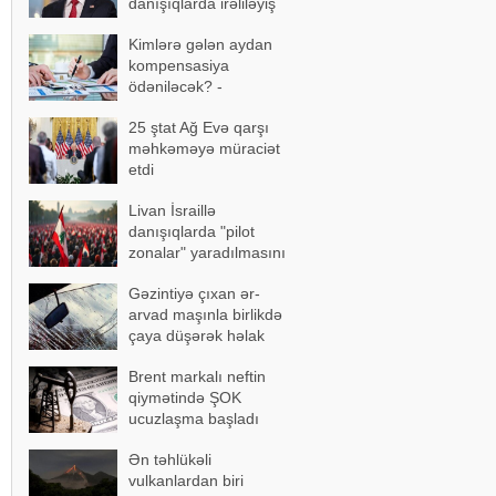
danışıqlarda irəliləyiş
əldə olundu
Kimlərə gələn aydan
kompensasiya
ödəniləcək? -
AÇIQLAMA
25 ştat Ağ Evə qarşı
məhkəməyə müraciət
etdi
Livan İsraillə
danışıqlarda "pilot
zonalar" yaradılmasını
təklif etdi
Gəzintiyə çıxan ər-
arvad maşınla birlikdə
çaya düşərək həlak
oldu - FOTOLAR
Brent markalı neftin
qiymətində ŞOK
ucuzlaşma başladı
Ən təhlükəli
vulkanlardan biri