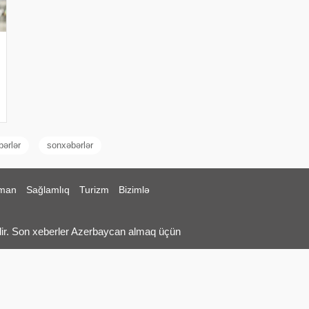
bərlər
sonxəbərlər
man
Sağlamlıq
Turizm
Bizimlə
ir. Son xeberler Azerbaycan almaq üçün
erleri, Siyasi Xeberler, Sosial Xeberler,
Saglamliq Xeberleri, Turizm xeberleri.