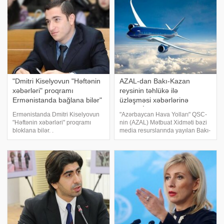
sərhədyan
"Dmitri Kiselyovun "Həftənin
AZAL-dan Bakı-Kazan
xəbərləri" proqramı
reysinin təhlükə ilə
Ermənistanda bağlana bilər"
üzləşməsi xəbərlərinə
- Mxitar Ayrapetyan
REAKSİYA
Ermənistanda Dmitri Kiselyovun
"Azərbaycan Hava Yolları" QSC-
"Həftənin xəbərləri" proqramı
nin (AZAL) Mətbuat Xidməti bəzi
bloklana bilər. .
media resurslarında yayılan Bakı-
KONKRET.azxəbər verir ki,
Kazan reysinin Rusiyanın
Ermənistan Respublikasının
Həştərxan şəhəri üzərində
yüksək texnoloji sənaye naziri
təhlükə ilə üzləşməsi barədə
Mxitar Ayrapetyan Milli
xəbərlərə münasibət bildirib.
Assambleyada keçirdiyi brifin
AZAL-ı