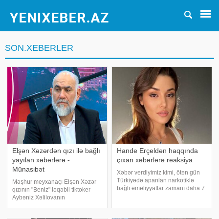
SON.XEBERLER
Elşən Xəzərdən qızı ilə bağlı
Hande Erçeldən haqqında
yayılan xəbərlərə -
çıxan xəbərlərə reaksiya
Münasibət
Xəbər verdiyimiz kimi, ötən gün
Türkiyədə aparılan narkotiklə
Məşhur meyxanaçı Elşən Xəzər
bağlı əməliyyatlar zamanı daha 7
qızının "Beniz" ləqəbli tiktoker
məşhur saxlanılıb. Onlar arasında
Aybəniz Xəlilovanın
yer alan aktrisa Hande Erçel isə
məhkəməsində ifadə verməsi ilə
xaricdə olduğu üçün nəzarətə
bağlı yayılan məlumatlara