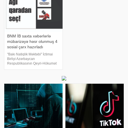
BNM İB saxta xəbərlərlə
mübarizəyə həsr olunmuş 4
sosial çarx hazırladı
"Bakı Natiqlik Məktəbi" İctimai
Birliyi Azərbaycan
Respublikasının Qeyri-Hökumət
Təşkilatlarına Dövlət Dəstəyi
Agentliyi tərəfindən
maliyyələşdirilən "Vətəndaş
cəmiyyəti və media
nümayəndələri üçün saxta
xəbərlərl