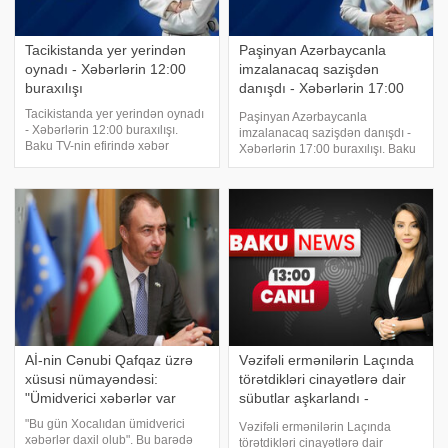
Tacikistanda yer yerindən
Paşinyan Azərbaycanla
oynadı - Xəbərlərin 12:00
imzalanacaq sazişdən
buraxılışı
danışdı - Xəbərlərin 17:00
buraxılışı
Tacikistanda yer yerindən oynadı
Paşinyan Azərbaycanla
- Xəbərlərin 12:00 buraxılışı.
imzalanacaq sazişdən danışdı -
Baku TV-nin efirində xəbər
Xəbərlərin 17:00 buraxılışı. Baku
vaxtıdır. Birinci vitse-prezident
TV-nin efirində xəbər vaxtıdır.
Ramazan ayının başlanması
"Qarabağda vəziyyətin
münasibətilə Azərbaycan xalqını
gərginləşməsi narahatlıq
təbrik etdi. Əməkdar artist Dilarə
doğurur". Rusiya rəsmi Bakı ilə
Əliyev
İrəvana çağırı
Aİ-nin Cənubi Qafqaz üzrə
Vəzifəli ermənilərin Laçında
xüsusi nümayəndəsi:
törətdikləri cinayətlərə dair
"Ümidverici xəbərlər var
sübutlar aşkarlandı -
Xəbərlərin 13:00 buraxılışı
"Bu gün Xocalıdan ümidverici
Vəzifəli ermənilərin Laçında
xəbərlər daxil olub". Bu barədə
törətdikləri cinayətlərə dair