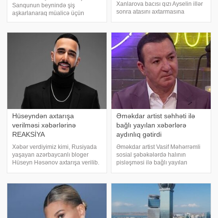
Xanlarova bacısı qızı Ayselin illər
Sanqunun beynində şiş
sonra atasını axtarmasına
aşkarlanaraq müalicə üçün
münasibət bildirib. xəbər verir ki,
xaricə getdiyi iddia edilib. Türkiyə
o, bu haqda "Bizimləsən"
mətbuatına istinadən xəbər verir
verilişində danışıb. Aktrisa adının
ki, Sanqu sosial media
bacısı qızı ilə bağlı xəbərlərd
hesabında televiziya
proqramında səsləndirilən iddian
Hüseyndən axtarışa
Əməkdar artist səhhəti ilə
verilməsi xəbərlərinə
bağlı yayılan xəbərlərə
REAKSİYA
aydınlıq gətirdi
Xəbər verdiyimiz kimi, Rusiyada
Əməkdar artist Vasif Məhərrəmli
yaşayan azərbaycanlı bloger
sosial şəbəkələrdə halının
Hüseyn Həsənov axtarışa verilib.
pisləşməsi ilə bağlı yayılan
-a istinadən xəbər verir ki, məsələ
görüntülərdən danışıb. xəbər
ilə bağlı bloger sosial şəbəkədə
verir ki, sənətçi o görüntülərin 10
bunları bildirib:. "Dostlar,
il öncəyə aid olduğunu bildirib.
narahatlığınıza və səmim
Hazırda xarici ölkədə istirahətdə
olduğun