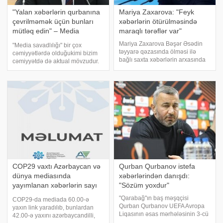
"Yalan xəbərlərin qurbanına
Mariya Zaxarova: "Feyk
çevrilməmək üçün bunları
xəbərlərin ötürülməsində
mütləq edin" – Media
maraqlı tərəflər var"
eksperti
Mariya Zaxarova Bəşər Əsədin
"Media savadlılığı" bir çox
təyyarə qəzasında ölməsi ilə
cəmiyyətlərdə olduğukimi bizim
bağlı saxta xəbərlərin arxasında
cəmiyyətdə də aktual mövzudur.
Suriyada xaosun yaranmasında
Bu gün Azərbaycan
maraqlı ölkələrin xidmətlərinin
oxucusu,tamaşaçısı, dinləyicisi
olduğunu bildirib. xəbər verir ki,
üçün səhih məlumatların
bu barədə TASS məlumat verib:
əlçatanlığı yüksək olsa da,
"Bu
bizpraktikada bunu
COP29 vaxtı Azərbaycan və
Qurban Qurbanov istefa
dünya mediasında
xəbərlərindən danışdı:
yayımlanan xəbərlərin sayı
"Sözüm yoxdur"
açıqlandı
"Qarabağ"ın baş məşqçisi
COP29-da mediada 60.00-ə
Qurban Qurbanov UEFA Avropa
yaxın link yaradılıb, bunlardan
Liqasının əsas mərhələsinin 3-cü
42.00-ə yaxını azərbaycandilli,
turunda "Ayaks" 0:3 hesabı ilə