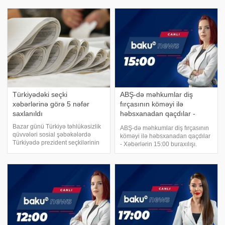
bağlı xəbərlər yayılıb. . xəbər verir
əlçatmaz olacaq.
ki, Hidayətqızı sosial şəbəkə
KONKRET.azxarici KİV-ə
paylaşımı ilə ayrılıq xəbərlərini
istinadən xəbər verir ki, b
alt-üs
Türkiyədəki seçki
ABŞ-də məhkumlar diş
xəbərlərinə görə 5 nəfər
fırçasının köməyi ilə
saxlanıldı
həbsxanadan qaçdılar -
Xəbərlərin 15:00 buraxılışı
Bazar günü Türkiyə təhlükəsizlik
ABŞ-də məhkumlar diş fırçasının
qüvvələri sosial şəbəkələrdə
köməyi ilə həbsxanadan qaçdılar
Türkiyədə prezident seçkilərinin
- Xəbərlərin 15:00 buraxılışı.
ikinci turunun keçirilməsi ilə bağlı
Baku TV-nin efirində xəbər
təxribat xarakterli mesajların
vaxtıdır. Sürücülərin
yayılmasına görə 5 nəfəri
diqqətinə: Bakının ən çox istifadə
saxlayıb. xəbər verir ki, bu barəd
edilən prospektinin bir hissəsində
hərəkə