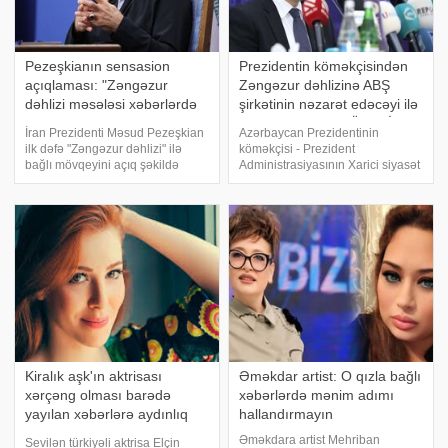
Pezeşkianın sensasion
Prezidentin köməkçisindən
açıqlaması: "Zəngəzur
Zəngəzur dəhlizinə ABŞ
dəhlizi məsələsi xəbərlərdə
şirkətinin nəzarət edəcəyi ilə
şişirdildiyi kimi deyil"
bağlı xəbərlərə MÜNASİBƏT
İran Prezidenti Məsud Pezeşkian
Azərbaycan Prezidentinin
ilk dəfə "Zəngəzur dəhlizi" ilə
köməkçisi - Prezident
bağlı mövqeyini açıq şəkildə
Administrasiyasının Xarici siyasət
bəyan edib. -a istinadən xəbər
məsələləri şöbəsinin müdiri
verir ki, o, bildirib ki, məsələ
Hikmət Hacıyev ABŞ şirkətinin
ətrafında yaradılan ajiotaj
Zəngəzur dəhlizi layihəsində
həqiqəti tam əks etdirmir:
roluna dair yayılan xəbərlərə
münasibət bildirib. O
Kiralık aşk'ın aktrisası
Əməkdar artist: O qızla bağlı
xərçəng olması barədə
xəbərlərdə mənim adımı
yayılan xəbərlərə aydınlıq
hallandırmayın
gətirib
Əməkdara artist Mehriban
Sevilən türkiyəli aktrisa Elçin