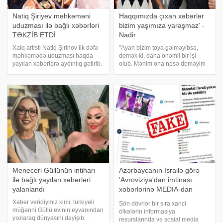
Natiq Şiriyev məhkəməni
Haqqımızda çıxan xəbərlər
uduzması ilə bağlı xəbərləri
bizim yaşımıza yaraşmaz' -
TƏKZİB ETDİ
Nadir
Xalq artisti Natiq Şirinov ilk dəfə
"Ayan bizim toya gəlməyibsə,
məhkəmədə uduzması haqda
demək ki, daha önəmli bir işi
yayılan xəbərlərə aydınlıq gətirib.
olub. Mənim ona nəsə deməyim
xəbər verir ki, xalq artisti iddiaları
ayıb olar". xəbər verir ki, bunu
təkzib edib. "İncə səhər"
müğənni Nadir Qafarzadə deyib.
verilişində məsələyə aydınlıq
"Qonaqcanlı" verilişində danışan
gətirən xalq artist
sənətçi, haqlarınd
Meneceri Güllünün intiharı
Azərbaycanın İsrailə görə
ilə bağlı yayılan xəbərləri
'Avroviziya'dan imtinası
yalanlandı
xəbərlərinə MEDİA-dan
açıqlama
Xəbər veridiymiz kimi, türkiyəli
Sön dövrlər bir sıra xarici
müğənni Güllü evinin eyvanından
ölkələrin informasiya
yıxılaraq dünyasını dəyişib. .
resurslarında və sosial media