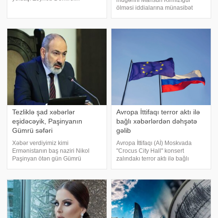
müğənni Mahsun Kırmızıgül
boşanma xəbərinin ardından
ölməsi iddialarına münasibət
gözlənilən açıqlama gəlib. .
bildirib. Türkiyə mediasına
xəbər verir ki, bu gün səhər
istinadən xəbər verir ki, müğənni
saatlarında bütün xəbər
sosial şəbəkədə yayılan ölüm
saytlarında yayıla
xəbərinə üsyan edib. Kırmızıgül
sosial media hesabındak
Tezliklə şad xəbərlər
Avropa İttifaqı terror aktı ilə
eşidəcəyik, Paşinyanın
bağlı xəbərlərdən dəhşətə
Gümrü səfəri
gəlib
Xəbər verdiyimiz kimi
Avropa İttifaqı (Aİ) Moskvada
Ermənistanın baş naziri Nikol
"Crocus City Hall" konsert
Paşinyan ötən gün Gümrü
zalındakı terror aktı ilə bağlı
şəhərinə gedərək, "Mülki
xəbərlərdən şoka düşüb və
müqavilə" partiyasının təşəbbüs
dəhşətə gəlib.
qrupunun iclasında iştirak edib.
KONKRET.azxəbər verir ki, bu
Paşinyan 5 saat qapalı şəraitdə
barədə Aİ-nin xarici siyasət və
öz partiya üzvlər
təhlükəsizlik məsələlər