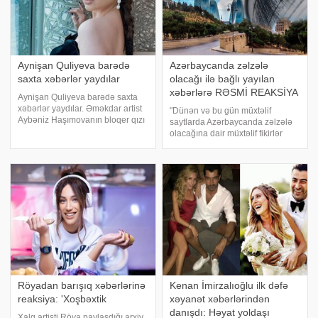
Aynişan Quliyeva barədə
Azərbaycanda zəlzələ
saxta xəbərlər yaydılar
olacağı ilə bağlı yayılan
xəbərlərə RƏSMİ REAKSİYA
Aynişan Quliyeva barədə saxta
xəbərlər yaydılar. Əməkdar artist
"Dünən və bu gün müxtəlif
Aybəniz Haşımovanın bloqer qızı
saytlarda Azərbaycanda zəlzələ
Aynişan Quliyeva haqqında
olacağına dair müxtəlif fikirlər
"Instagram"da çıxan feyk
səsləndirilməsindən sonra bizə
xəbərlərə aydınlıq gətirib. O, bu
vətəndaşlar tərəfindən çoxsaylı
barədə hekayə bölməsində
müraciətlər edilib. Məlumat üçün
paylaşı
bildirmək istəyirəm ki, bu
açıqlamalar
Röyadan barışıq xəbərlərinə
Kenan İmirzalıoğlu ilk dəfə
reaksiya: 'Xoşbəxtik
xəyanət xəbərlərindən
danışdı: Həyat yoldaşı
Xalq artisti Röya paylaşdığı arxiv