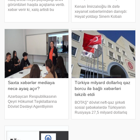
Sinem Kobalı aldadıb? -
görüntüləri haqda açıqlama verib.
Kenan İmirzalıoğlu ilk dəfə
FOTO
xəbər verir ki, xalq artisti bu
xəyanət xəbərlərindən danışdı:
paylaşımı barışıq kimi qələmə
Həyat yoldaşı Sinem Kobalı
verənlərə cavab verib. "Bir
aldadıb? - FOTO. Məşhur türkiyəli
paylaşım etdim, hamı yozdu o
aktyor Kenan İmirzalıoğlu sosial
tərəfə. Əzizlərim, biz oğlumuz
mediada gündəmə gələn həyat
yoldaşı Sinem Kobalı aldatdığı
iddiaların
Saxta xəbərlər mediaya
Türkiyə milyard dollarlıq qaz
necə ayaq açır?
borcu ilə bağlı xəbərləri
təkzib etdi
Azərbaycan Respublikasının
Qeyri Hökumət Təşkilatlarına
BOTAŞ" dövlət neft-qaz şirkəti
Dövlət Dəstəyi Agentliyinin
sosial şəbəkələrdə Türkiyənin
dəstəyi ilə "İnnovativ Media"
Rusiyaya 27,5 milyard dollarlıq
Jurnalistlərin Peşəkarlığının
qaz borcu olması və onun
Artırılmasına Dəstək İctimai Birliyi
restrukturizasiyası ətrafında
"KİV-də və sosial şəbəkələrd
danışıqlar aparması ilə bağlı
yayılan xəbərləri təkzib edib.
xəbər veri