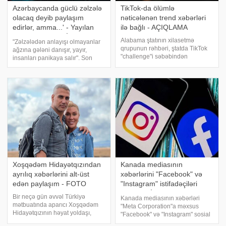
Azərbaycanda güclü zəlzələ
TikTok-da ölümlə
olacaq deyib paylaşım
nəticələnən trend xəbərləri
edirlər, amma...' - Yayılan
ilə bağlı - AÇIQLAMA
xəbərlərə RƏSMİ CAVAB
Alabama ştatının xilasetmə
"Zəlzələdən anlayışı olmayanlar
qrupunun rəhbəri, ştatda TikTok
ağzına gələni danışır, yayır,
"challenge"i səbəbindən
insanları panikaya salır". Son
qayıqdan tullanaraq ölüm
zamanlar Azərbaycanda baş
hadisəsi olmadığını bildirib. xəbər
verən zəlzələlər əhali arasında
verir ki, Childersburq Xilasetmə
təşvişə səbəb olub. Bundan
Qrupunun kapitanı Cim Dennis
istifadə edən bəzi sosial şəbək
qey
Xoşqədəm Hidayətqızından
Kanada mediasının
ayrılıq xəbərlərini alt-üst
xəbərlərini "Facebook" və
edən paylaşım - FOTO
"Instagram" istifadəçiləri
OXUYA BİLMƏYƏCƏK
Bir neçə gün əvvəl Türkiyə
Kanada mediasının xəbərləri
mətbuatında aparıcı Xoşqədəm
"Meta Corporation"a məxsus
Hidayətqızının həyat yoldaşı,
"Facebook" və "Instagram" sosial
müğənni Doğuşdan ayrılması ilə
şəbəkələrinin istifadəçiləri üçün