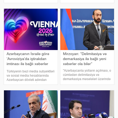
xəbər verir ki, bu haqda 51 yaşlı
seqmentlərində Azərbaycana
ifaçının oğlu məlumat vermişdi. .
qarşı növbəti dezinformasiya
Müğənninin köməkçisi Deniz adlı
kampaniyasının başlanması
xanım verdiyi açıqlamad
müşahidə olunur. Yayılan
məlumatların bir qismində guya
Azərbaycanı
Azərbaycanın İsrailə görə
Mirzoyan: "Delimitasiya və
'Avroviziya'da iştirakdan
demarkasiya ilə bağlı yeni
imtinası ilə bağlı xəbərlər
xəbərlər ola bilər"
feykdir
"Azərbaycanla yolların açılması, o
Türkiyənin bəzi media subyektləri
cümlədən delimitasiya və
və sosial media hesablarında
demarkasiya məsələləri üzərində
Azərbaycan dövləti adından
işləyirik və bu istiqamətdə yeni
"Avroviziya 2026"da İsrail
xəbərlər ola bilər". xəbər verir ki,
yoxdursa, biz də yoxuq" başlığı
xəbər verir ki, bunu ölkənin xarici
ilə tirajlanan xəbərlər həqiqətə
işlər nazir
uyğun deyil. APA-ya istinadə