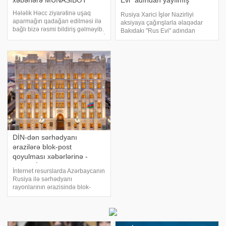
xəbərlərə MÜNASİBƏT
Evi" adından yayılmış
xəbərlər feykdir
Hələlik Həcc ziyarətinə uşaq
Rusiya Xarici İşlər Nazirliyi
aparmağın qadağan edilməsi ilə
aksiyaya çağırışlarla əlaqədar
bağlı bizə rəsmi bildiriş gəlməyib.
Bakıdakı "Rus Evi" adından
Bunu Trend-ə açıqlamasında QMİ
yayılmış xəbərləri feyk adlandırıb.
Xarici Əlaqələr şöbəsinin müdiri,
xəbər verir ki, Rusiya XİN bu gün
Həcc elektron sisteminin rəhbəri
yaydığı açıqlamada "Rus Evi"
Vüsal Cahangiri deyib. "Bi
adından yayılmış
DİN-dən sərhədyanı
ərazilərə blok-post
qoyulması xəbərlərinə -
REAKSİYA
İnternet resurslarda Azərbaycanın
Rusiya ilə sərhədyanı
rayonlarının ərazisində blok-
post qoyulması ilə bağlı
məlumatlar yayılıb. DİN-in
Mətbuat Xidmətindən -a bildirilib
ki, "Sərhəd-Sipər" şərti adı altında