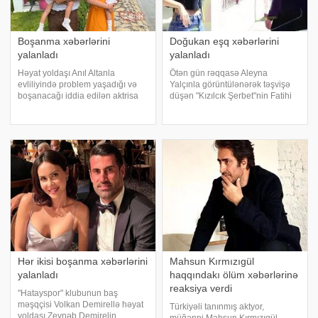
Boşanma xəbərlərini
Doğukan eşq xəbərlərini
yalanladı
yalanladı
Həyat yoldaşı Anıl Altanla
Ötən gün rəqqasə Aleyna
evliliyində problem yaşadığı və
Yalçınla görüntülənərək təşvişə
boşanacağı iddia edilən aktrisa
düşən "Kızılcık Şerbet"nin Fatihi
Pelin Akil jurnalistlərin suallarını
Doğukan Güngör açıqlama verib.
cavablandırıb. xəbər verir ki,
xəbər verir ki, aktyorun
aktrisa iddiaların yalan olduğunu
görüntüləndiyi zaman sərgilədiyi
deyib. "Hal-hazırda boşanma
davranışlar tənqid olunub. Aktyo
Hər ikisi boşanma xəbərlərini
Mahsun Kırmızıgül
yalanladı
haqqındakı ölüm xəbərlərinə
reaksiya verdi
"Hatayspor" klubunun baş
məşqçisi Volkan Demirellə həyat
Türkiyəli tanınmış aktyor,
yoldaşı Zeynəb Demirelin