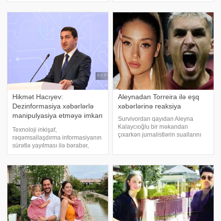
10.600-dən çoxu rusdilli, 7.300-ə
uduzduqları oyundan sonra
yaxını ingilisdilli media
mətbuat konfransında iştirak
subyektlərində dərc edilib. xəbər
edib. . qafqazinfo-ya istinadə
verir ki, bu barədə Audiovizual
Şura v
Hikmət Hacıyev:
Aleynadan Torreira ilə eşq
Dezinformasiya xəbərlərlə
xəbərlərinə reaksiya
manipulyasiya etməyə imkan
Survivordan qayıdan Aleyna
verir
Kalaycıoğlu bir məkandan
Texnoloji inkişaf,
çıxarkən jurnalistlərin suallarını
rəqəmsallaşdırma informasiyanın
cavalandırıb. xəbər verir ki, o, ir
sürətlə yayılması ilə bərabər,
neçə gün öncə gecə klubunda
yalan məlumatın da yayılmasına
əyləndiyi "Qalatasaray"lı Torreyra
səbəb olur. "Report"un Şuşaya
ilə bağlı sualları cavabsı
ezam edilən müxbirinin verdiyi
məlumata əsasən, bunu II Qlobal
Medi