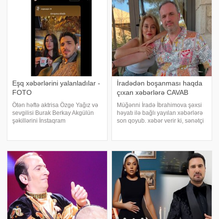
alına bilməyib. -un məlumatın
münasibət bildirib. xəbər verir ki,
bu barədə "qafqazinfo"y
Eşq xəbərlərini yalanladılar -
İradədən boşanması haqda
FOTO
çıxan xəbərlərə CAVAB
Ötən həftə aktrisa Özge Yağız və
Müğənni İradə İbrahimova şəxsi
sevgilisi Burak Berkay Akgülün
həyatı ilə bağlı yayılan xəbərlərə
şəkillərini İnstaqram
son qoyub. xəbər verir ki, sənətçi
hesablarından silməsi ayrılıq
"Qonaqcanlı" verilişində ayrılması
iddialarına səbəb olmuşdu.
haqda gəzən söz-söhbətə son
Türkiyə mətbuata istinadən xəbər
qoyub. Sənətçi bildirib ki, onun
verir ki, onların ayrılmasına səbəb
Bakıda bu qədə
kimi Yağızı