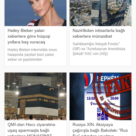
Hailey Bieber yalan
Nazirlikdən ixtisarlarla bağlı
xəbərlərə görə hüquqi
xəbərlərə münasibət
yollara baş vuracaq
Sahibkarlığın İnkişafı Fondu"
(SİF) və "Azərbaycan İnvestisiya
Hailey Bieber internetdə onun
Şirkəti" ASC-nin (AİŞ)
haqqında yayılan bəzi yalan
əməkdaşları ixtisara salınmır və
xəbər və şayiələrdən
onlar fəaliyyətlərini Azərbaycan
yorulduğunu deyərək bununla
Biznesinin İnkişafı Fondunda
mübarizə yollarını axtardığını
davam etdirəcəklər. xəbə
açıqlayıb. xarici mətbuata
istinadən xəbər verir ki, bu haqda
model yaxın çevrəsi il
QMİ-dən Həcc ziyarətinə
Rusiya XİN: Aksiyaya
uşaq aparmaqla bağlı
çağırışla bağlı Bakıdakı "Rus