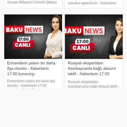
Avropa İttifaqının Cənubi Qafqaz
sübutlar aşkarlandı - Xəbərlərin
üzrə xüsusi nümayəndəsi Toivo
13:00 buraxılışı. Baku TV-nin
Klaar özünün "Twitter" hesabında
canlı yayımında xəbər vaxtıdır.
paylaşım edib. "Bu gün Bakı və
"Bu ünvan mənim doğulduğum
Qaraba
ünvandır", - Laçın yolundakı
aksiyad
Ermənilərin yalanı bir daha
Rusiyalı ekspertdən
ifşa olundu - Xəbərlərin
Azərbaycanla bağlı absurd
17:00 buraxılışı
təklif - Xəbərlərin 17:00
buraxılışı
Ermənilərin yalanı bir daha ifşa
Rusiyalı ekspertdən
olundu - Xəbərlərin 17:00
Azərbaycanla bağlı absurd təklif -
buraxılışı. Baku TV-nin canlı
Xəbərlərin 17:00 buraxılışı. Baku
yayımında xəbər vaxtıdır.
TV-nin canlı yayımında xəbər
Ermənilərin yalanı bir daha ifşa
vaxtıdır. Prezident İlham Əliyev
olundu. Laçın yolu ilə
Səudiyyə Ərəbistanı Krallığının
Xankəndidən Ermənistana xəstə
investisiya nazirini qəbul etdi.
aparıldı. Təxirə salına
Azərbayca