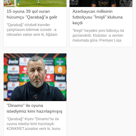
15 oyuna 39 qol vuran
Azərbaycan millisinin
hücumçu "Qarabağ"a gəlir
futbolçusu "İmişli" klubuna
keçdi
"Qarabağ" növbəti transfer
çalışmasını bitirmək üzrədir. -a
"İmişli" heyətini yeni futbolçu ilə
istinadən xəbər verir ki, Ağdam
gücləndirib. Klubdan -a verilən
klubu Nigeriyanın Gənclər
məlumata görə, Premyer Liqa
Liqasının bombardirini sıralarına
təmsilçisi 20 yaşlı mərkəz
qatır. Söhbət Daniel Arierhidən
müdafiəçisi Əkbər Eyubovu
gedir. "Köhlən atlar"
mövsümün sonunadək icarə
əsasında heyətinə qatıb. Ötən
mövsüm
"Dinamo" ilə oyuna
istədiyimiz kimi hazırlaşmışıq
"Qarabağ" Kiyev "Dinamo"su ilə
oyuna istədiyi kimi hazırlaşıb.
KONKRET.azxəbər verir ki, bunu
Ağdam təmsilçisinin baş məşqçisi