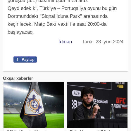
görüşdə (3:1) baxımlı qola imza atıb.
Qeyd edək ki, Türkiyə – Portuqaliya oyunu bu gün
Dortmunddakı "Siqnal İduna Park" arenasında
keçiriləcək. Matç Bakı vaxtı ilə saat 20:00-da
başlayacaq.
İdman
Tarix: 23 iyun 2024
f
Paylaş
Oxşar xəbərlər