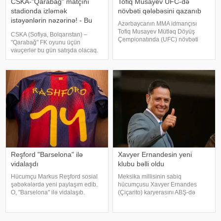
CSKA-"Qarabağ" matçını
Tofiq Musayev UFC-də
stadionda izləmək
növbəti qələbəsini qazanıb
istəyənlərin nəzərinə! - Bu
Azərbaycanın MMA idmançısı
gündən
Tofiq Musayev Mütləq Döyüş
CSKA (Sofiya, Bolqarıstan) –
Çempionatında (UFC) növbəti
"Qarabağ" FK oyunu üçün
qələbəsini qazanıb.
vauçerlər bu gün satışda olacaq.
-ınməlumatına görə, o, Serbiyanın
xəbər verir ki, bu barədə Ağdam
paytaxtı Belqraddakı turnirdə
klubu paylaşım edib. UEFA Avropa
slovakiyalı Lyudovit Kleynlə üz-
Liqasının II təsnifat mərhələsi
üzə gəlib. T. Musayev ikinc
çərçivəsində keçiriləcək CSK
Reşford "Barselona" ilə
Xavyer Ernandesin yeni
vidalaşdı
klubu bəlli oldu
Hücumçu Markus Reşford sosial
Meksika millisinin sabiq
şəbəkələrdə yeni paylaşım edib.
hücumçusu Xavyer Ernandes
O, "Barselona" ilə vidalaşıb.
(Çiçarito) karyerasını ABŞ-də
xəbər verir ki, ingilis futbolçu
davam etdirəcək. İdman.Biz-ə
Kataloniya klubunda icarə
istinadən bildirir ki, 38 yaşlı
əsasında çıxış edirdi. İcarə
forvard "Atletiko Dallas"la iki illik