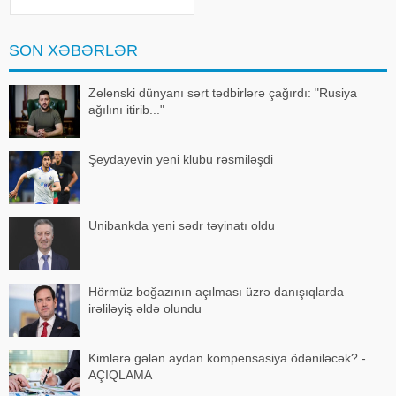
Qurban Qurbanov mətbuat
konfransında deyib. Mütəxəssis
Ukrayna təmsilçis
SON XƏBƏRLƏR
Zelenski dünyanı sərt tədbirlərə çağırdı: "Rusiya
ağılını itirib..."
Şeydayevin yeni klubu rəsmiləşdi
Unibankda yeni sədr təyinatı oldu
Hörmüz boğazının açılması üzrə danışıqlarda
irəliləyiş əldə olundu
Kimlərə gələn aydan kompensasiya ödəniləcək? -
AÇIQLAMA