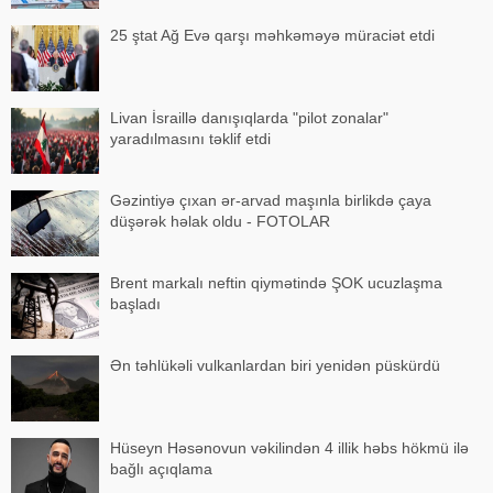
25 ştat Ağ Evə qarşı məhkəməyə müraciət etdi
Livan İsraillə danışıqlarda "pilot zonalar"
yaradılmasını təklif etdi
Gəzintiyə çıxan ər-arvad maşınla birlikdə çaya
düşərək həlak oldu - FOTOLAR
Brent markalı neftin qiymətində ŞOK ucuzlaşma
başladı
Ən təhlükəli vulkanlardan biri yenidən püskürdü
Hüseyn Həsənovun vəkilindən 4 illik həbs hökmü ilə
bağlı açıqlama