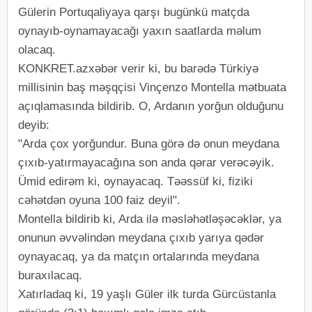
Gülerin​ Portuqaliyaya qarşı bugünkü matçda
oynayıb-oynamayacağı yaxın saatlarda məlum
olacaq.
KONKRET.azxəbər verir ki, bu barədə Türkiyə
millisinin baş məşqçisi Vinçenzo Montella mətbuata
açıqlamasında bildirib. O, Ardanın yorğun olduğunu
deyib:
"Arda çox yorğundur. Buna görə də onun meydana
çıxıb-yatırmayacağına son anda qərar verəcəyik.
Ümid edirəm ki, oynayacaq. Təəssüf ki, fiziki
cəhətdən oyuna 100 faiz deyil".
Montella bildirib ki, Arda ilə məsləhətləşəcəklər, ya
onunun əvvəlindən meydana çıxıb yarıya qədər
oynayacaq, ya da matçın ortalarında meydana
buraxılacaq.
Xatırladaq ki, 19 yaşlı Güler ​​ilk turda Gürcüstanla