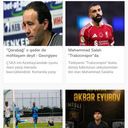
müddəti başa çatdıqdan sonra
müqavilə imzalayıb. Razılaşmay
Reşfor
"Qarabağ" o qədər də
Məhəmməd Salah
möhtəşəm deyil - Georgiyev
"Trabzonspor"da
ÇSKA-nın Azərbaycandakı oyunu
Türkiyənin "Trabzonspor" klubu
məni yaxşı mənada
dünya futbolunun ulduzlarından
təəccübləndirdi. Komanda yaxşı
biri olan Məhəmməd Salahla
oynadı. Bundan əvvəl "Derri Siti"
anlaşıb. qafqazinfo-ya istinadən
ilə oyun barədə şərh verməyin
xəbər verir ki, Trabzontəmsilçisi
mənası yox idi. Çünki səma
uzun müddətdir gözlənilən
altında cəhənnəm idi. KONKRET.
transferi yekunlaşdırıb. Məlumat
-a istinadə