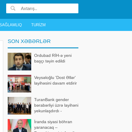
SAĞLAMLIQ
TURIZM
SON XƏBƏRLƏR
Ordubad RİH-ə yeni
başçı təyin edildi
Veysəloğlu 'Dost Əllər'
layihəsini davam etdirir
TuranBank gender
bərabərliyi üzrə layihəni
yekunlaşdırdı -
FOTOLAR
İranda siyasi böhran
yaranacaq –