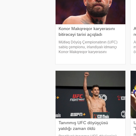
Konor Makqreqor karyerasını
A
bitirəcəyi tarixi açıqladı
r
Mütləq Döyüş Çempionatının (UFC)
A
sabiq çempionu, irlandiyalı idmançı
m
Konor Makqreqor karyerasını
ö
bitirəcəyi tarixi açıqlayıb. . xəbər verir
p
ki, o, bu barədə sosial şəbəkə
İ
hesabındakı paylaşımında qeyd edib.
r
Makqreqor so
Q
Tanınmış UFC döyüşçüsü
U
yatdığı zaman öldü
"
m