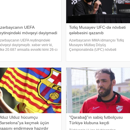
zərbaycanın UEFA
Tofiq Musayev UFC-də növbəti
eytinqindəki mövqeyi dəyişmədi
qələbəsini qazanıb
zərbaycanın UEFA reytinqindəki
Azərbaycanın MMA idmançısı Tofiq
övqeyi dəyişməyib. xəbər verir ki,
Musayev Mütləq Döyüş
lkə 20.687 əmsalla əvvəlki kimi 26-cı
Çempionatında (UFC) növbəti
illədə qərarlaşıb. 25-ci yerdəki
qələbəsini qazanıb. -ınməlumatına
srailin 21.500 əmsalı var. UEFA
görə, o, Serbiyanın paytaxtı
eytinqində İngiltərə (101.852) liderdir.
Belqraddakı turnirdə slovakiyalı
ey
Lyudovit Kleynlə üz-üzə gəlib. T.
Musayev ikinc
lduz Ulduz hücumçu
"Qarabağ"ın sabiq futbolçusu
Barselona"ya keçmək üçün
Türkiyə klubuna keçdi
aaşını endirməyə hazırdır