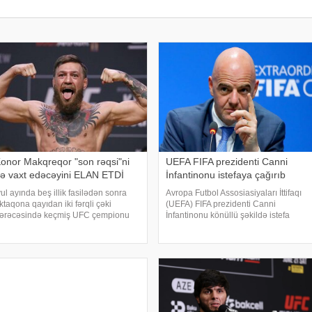
onor Makqreqor "son rəqsi"ni
UEFA FIFA prezidenti Canni
ə vaxt edəcəyini ELAN ETDİ
İnfantinonu istefaya çağırıb
yul ayında beş illik fasilədən sonra
Avropa Futbol Assosiasiyaları İttifaqı
ktaqona qayıdan iki fərqli çəki
(UEFA) FIFA prezidenti Canni
ərəcəsində keçmiş UFC çempionu
İnfantinonu könüllü şəkildə istefa
onor Makqreqor son döyüşünü nə
verməyə çağırıb. xəbər verir ki, bu
axt edəcəyini elan edib. xəbər verir
barədə "The Telegraph" nəşri məlumat
i, irlandiyalı döyüşçü bu barədə
yayıb. Məlumata görə, UEFA rəhbər
nstaqram səhifəsind