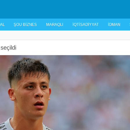
AL
ŞOU BIZNES
MARAQLI
İQTISADIYYAT
İDMAN
eçildi