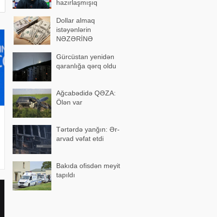
hazırlaşmışıq
Dollar almaq
istəyənlərin
NƏZƏRİNƏ
Gürcüstan yenidən
qaranlığa qərq oldu
Ağcabədidə QƏZA:
Ölən var
Tərtərdə yanğın: Ər-
arvad vəfat etdi
Bakıda ofisdən meyit
tapıldı