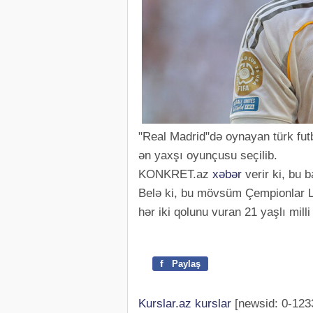
"Real Madrid"də oynayan türk fu
ən yaxşı oyunçusu seçilib.
KONKRET.az
xəbər
verir ki, bu 
Belə ki, bu mövsüm Çempionlar L
hər iki qolunu vuran 21 yaşlı mil
f
Paylaş
Kurslar.az kurslar
[newsid: 0-123