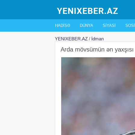
HADISƏ
DÜNYA
SIYASI
SOSI
YENIXEBER.AZ
/
İdman
Arda mövsümün ən yaxşısı s