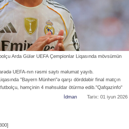
tbolçu Arda Gülər ​​UEFA Çempionlar Liqasında mövsümün
barədə UEFA-nın rəsmi saytı məlumat yayıb.
iqasında "Bayern Münhen"ə qarşı dörddəbir final matçın
li futbolçu, həmçinin 4 məhsuldar ötürmə edib."Qafqazinfo"
İdman
Tarix: 01 iyun 2026
300]