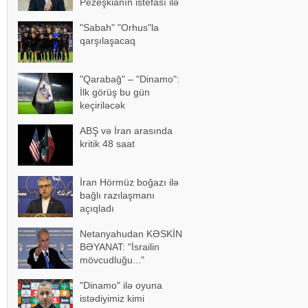
Pezeşkianın istefası ilə
bağlı mühüm açıqlama
"Sabah" "Orhus"la
qarşılaşacaq
"Qarabağ" – "Dinamo":
İlk görüş bu gün
keçiriləcək
ABŞ və İran arasında
kritik 48 saat
İran Hörmüz boğazı ilə
bağlı razılaşmanı
açıqladı
Netanyahudan KƏSKİN
BƏYANAT: "İsrailin
mövcudluğu..."
"Dinamo" ilə oyuna
istədiyimiz kimi