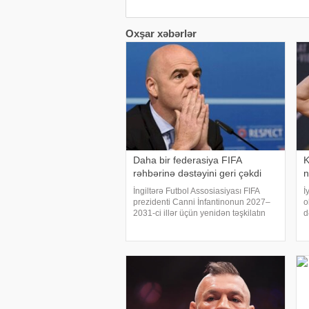
Oxşar xəbərlər
Daha bir federasiya FIFA
K
rəhbərinə dəstəyini geri çəkdi
n
İngiltərə Futbol Assosiasiyası FIFA
İ
prezidenti Canni İnfantinonun 2027–
o
2031-ci illər üçün yenidən təşkilatın
d
rəhbəri seçilməsinə dəstəyini geri
K
çəkməyə hazırlaşır. Reuters-ə
v
istinadla xəbər verir ki, bu qərar FIFA-
k
nın düny
İ