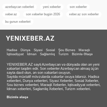
azerbaycan xeberleri
yeni xeberler
son xeberler
xəbər.az
son xəbərlər bugün 2026
xeber.az son xeberler
bu gunun xeberleri
Hadisə
Dünya
Siyasi
Sosial
Şou Biznes
Maraqlı
İqtisadiyyat
İdman
Sağlamlıq
Turizm
Bizimlə Əlaqə
YENIXEBER.AZ sayti Azerbaycan və dünyada olan ən yeni
xəbərləri təqdim edir. Son xeberler Azerbaycan almaq üçün
sayta daxil olun, ən son xəbərləri oxuyun.
Saytda müxtəlif mövzularda xəbərlər oxuya bilərsiz. Hadisə
xeberileri, Dunya xeberleri, Siyasi Xeberler, Sosial Xeberler,
Sou biznes xeberleri, Maraqli Xeberler, Iqtisadiyyat xeberleri,
Idman xeberleri, Saglamliq Xeberleri, Turizm xeberleri.
Bizimlə əlaqə