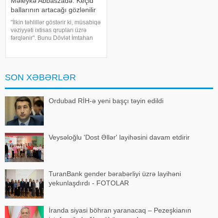
Məleykə Abbaszadə: Keçid
ballarının artacağı gözlənilir
"İlkin təhlillər göstərir ki, müsabiqə
vəziyyəti ixtisas qrupları üzrə
fərqlənir". Bunu Dövlət İmtahan
Mərkəzinin sədri Məleykə
Abbaszadə jurnalistlərə
açıqlamasında deyib. O bildirib ki,
I ixtisas qrupu üzrə 60
SON XƏBƏRLƏR
Ordubad RİH-ə yeni başçı təyin edildi
Veysəloğlu 'Dost Əllər' layihəsini davam etdirir
TuranBank gender bərabərliyi üzrə layihəni
yekunlaşdırdı - FOTOLAR
İranda siyasi böhran yaranacaq – Pezeşkianın