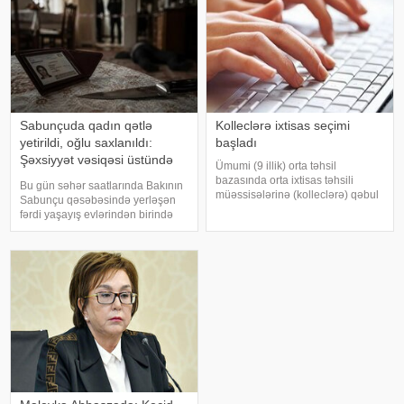
təhlükəsizliy
Sabunçuda qadın qətlə
Kolleclərə ixtisas seçimi
yetirildi, oğlu saxlanıldı:
başladı
Şəxsiyyət vəsiqəsi üstündə
Ümumi (9 illik) orta təhsil
başlayan mübahisənin
bazasında orta ixtisas təhsili
Bu gün səhər saatlarında Bakının
TƏFƏRRÜATI
müəssisələrinə (kolleclərə) qəbul
Sabunçu qəsəbəsində yerləşən
olmaq üçün ixtisas seçimi
fərdi yaşayış evlərindən birində
avqustun 3-dən 9-dək (saat
baş verən qətl hadisəsinin bəzi
23:59-dək) internet vasitəsilə
təfərrüatı məlum olub. "Teleqraf"a
aparılacaq. Bu barədə -a Dövlət
istinadla xəbər verir ki, İddialara
İmtahan Mərkəzində
görə, 54 yaşl