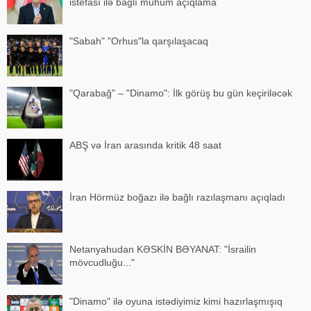
istefası ilə bağlı mühüm açıqlama
"Sabah" "Orhus"la qarşılaşacaq
"Qarabağ" – "Dinamo": İlk görüş bu gün keçiriləcək
ABŞ və İran arasında kritik 48 saat
İran Hörmüz boğazı ilə bağlı razılaşmanı açıqladı
Netanyahudan KƏSKİN BƏYANAT: "İsrailin
mövcudluğu..."
"Dinamo" ilə oyuna istədiyimiz kimi hazırlaşmışıq