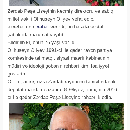
Zərdab Peşə Liseyinin keçmiş direktoru və sabiq
millət vəkili Əlihüseyn Əliyev vəfat edib.
azxeber.com
xəbər
verir k, bu barədə sosial
şəbəkədə məlumat yayılıb.
Bildirilib ki, onun 76 yaşı var idi.
Əlihüseyn Əliyev 1991-ci ilə qədər rayon partiya
komitəsində təlimatçı, siyasi maarif kabinetinin
müdiri və ideoloji şöbənin rəhbəri kimi fəaliyyət
göstərib.
O, iki çağırış üzrə Zərdab rayonunu təmsil edərək
deputat mandatı qazanıb. Ə.Əliyev, həmçinin 2016-
cı ilə qədər Zərdab Peşə Liseyinə rəhbərlik edib.