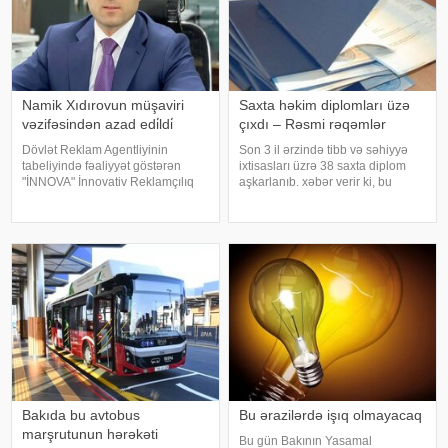
Namik Xıdırovun müşaviri
Saxta həkim diplomları üzə
vəzifəsindən azad edi̇ldi̇
çıxdı – Rəsmi rəqəmlər
Dövlət Reklam Agentliyinin
Son 3 il ərzində tibb və səhiyyə
tabeliyində fəaliyyət göstərən
ixtisasları üzrə 38 saxta diplom
"İNNOVA" İnnovativ Reklamçılıq
aşkarlanıb. xəbər verir ki, bu
Şirkəti Məhdud Məsuliyyətli
barədə məlumat Təhsildə
Cəmiyyətinin (MMC) icraçı
Keyfiyyət Təminatı Agentliyi
direktorunun müşaviri
(TKTA) 2026-cı ilin II rübü üzrə
vəzifəsindən azad edilib.
elektron bülletenində əks olunub.
"Qaynarinfo"y
Agentliyi
Bakıda bu avtobus
Bu ərazilərdə işıq olmayacaq
marşrutunun hərəkəti
Bu gün Bakının Yasamal