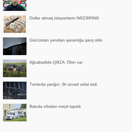
Dollar almaq istəyənlərin NƏZƏRİNƏ
Gürcüstan yenidən qaranlığa qərq oldu
Ağcabədidə QƏZA: Ölən var
Tərtərdə yanğın: Ər-arvad vəfat etdi
Bakıda ofisdən meyit tapıldı