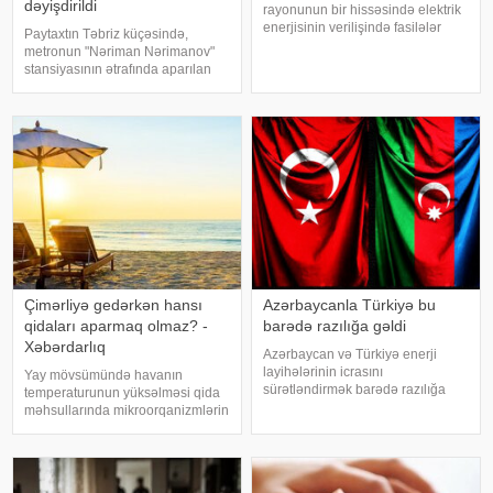
dəyişdirildi
rayonunun bir hissəsində elektrik
enerjisinin verilişində fasilələr
Paytaxtın Təbriz küçəsində,
olacaq. xəbər verir ki, bununla
metronun "Nəriman Nərimanov"
bağlı "Azərişıq" ASC məlumat
stansiyasının ətrafında aparılan
yayıb. Bildirilib ki, elektrik
təmir işləri ilə əlaqədar 24 nömrəli
enerjisinin verilişində keyfiyyə
müntəzəm avtobus marşrutunun
hərəkət sxemi müvəqqəti
dəyişdirilib. xəbər verir ki, təmi
Çimərliyə gedərkən hansı
Azərbaycanla Türkiyə bu
qidaları aparmaq olmaz? -
barədə razılığa gəldi
Xəbərdarlıq
Azərbaycan və Türkiyə enerji
layihələrinin icrasını
Yay mövsümündə havanın
sürətləndirmək barədə razılığa
temperaturunun yüksəlməsi qida
gəliblər. xəbər verir ki, bu barədə
məhsullarında mikroorqanizmlərin
energetika naziri Pərviz Şahbazov
sürətlə çoxalmasına şərait yaradır
"X" sosial şəbəkəsindəki
və qida zəhərlənməsi riskini artırır.
hesabında yazıb. "İstanbuld
Bu səbəbdən istirahətə və ya
piknikə gedərkən qida