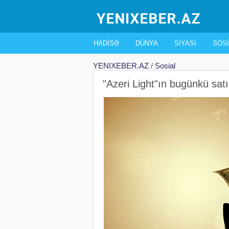
HADISƏ
DÜNYA
SIYASI
SOSI
YENIXEBER.AZ
/
Sosial
"Azeri Light"ın bugünkü satı