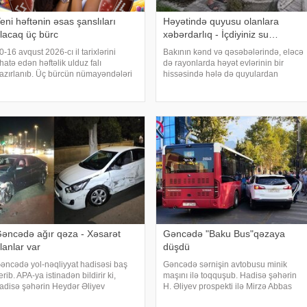
eni həftənin əsas şanslıları
Həyətində quyusu olanlara
lacaq üç bürc
xəbərdarlıq - İçdiyiniz su…
0-16 avqust 2026-cı il tarixlərini
Bakının kənd və qəsəbələrində, eləcə
hatə edən həftəlik ulduz falı
də rayonlarda həyət evlərinin bir
azırlanıb. Üç bürcün nümayəndələri
hissəsində hələ də quyulardan
lverişli şəraitin və gözlənilməz
istifadə olunur. Xüsusilə
mkanların təsirini hiss edə biləcəklər. .
mərkəzləşdirilmiş xəttinin olmadığı və
YourTango"ya istinadən xəbər veri
ya su təchizatının fasilələrlə həyata
keçirildiyi ərazilərd
əncədə ağır qəza - Xəsarət
Gəncədə "Baku Bus"qəzaya
lanlar var
düşdü
əncədə yol-nəqliyyat hadisəsi baş
Gəncədə sərnişin avtobusu minik
erib. APA-ya istinadən bildirir ki,
maşını ilə toqquşub. Hadisə şəhərin
adisə şəhərin Heydər Əliyev
H. Əliyev prospekti ilə Mirzə Abbas
rospektində qeydə alınıb. Belə ki,
Abbaszadə prospektlərinin