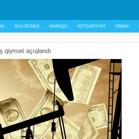
AL
ŞOU BIZNES
MARAQLI
İQTISADIYYAT
İDMAN
ş qiyməti açıqlandı