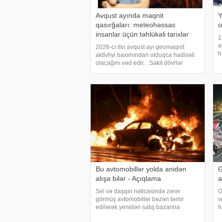
Avqust ayında maqnit
Y
qasırğaları: meteohəssas
o
insanlar üçün təhlükəli tarixlər
1
ə
2026-cı ilin avqust ayı geomaqnit
h
aktivliyi baxımından olduqca hadisəli
ə
olacağını vəd edir. . Sakit dövrlər
i
müxtəlif intensivlikli maqnit qasırğaları
"
ilə əvəz olunacaq. . Avqust ayında
maqnit fırtınaları nə vaxt baş verəcək?
Bu avtomobillər yolda anidən
G
alışa bilər - Açıqlama
a
Sel və daşqın nəticəsində zərər
G
görmüş avtomobillər bəzən təmir
v
edilərək yenidən satış bazarına
h
çıxarılır. Xarici görünüşü tam bərpa
p