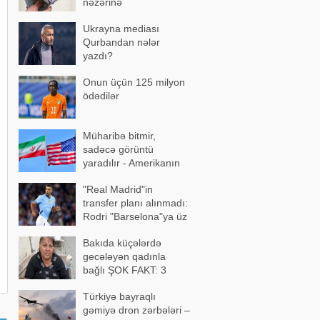
nəzərinə
Ukrayna mediası
Qurbandan nələr
yazdı?
Onun üçün 125 milyon
ödədilər
Müharibə bitmir,
sadəcə görüntü
yaradılır - Amerikanın
yeni hiyləsi
"Real Madrid"in
transfer planı alınmadı:
Rodri "Barselona"ya üz
tutdu
Bakıda küçələrdə
gecələyən qadınla
bağlı ŞOK FAKT: 3
övladı varmış, amma
Türkiyə bayraqlı
gəmiyə dron zərbələri –