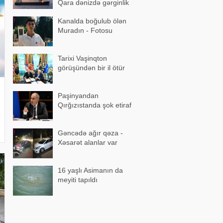
Qara dənizdə gərginlik
artır
Kanalda boğulub ölən
Muradın - Fotosu
Tarixi Vaşinqton
görüşündən bir il ötür
Paşinyandan
Qırğızıstanda şok etiraf
Gəncədə ağır qəza -
Xəsarət alanlar var
16 yaşlı Asimanın da
meyiti tapıldı