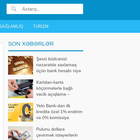
SAĞLAMLIQ
TURIZM
SON XƏBƏRLƏR
Şəxsi büdcənizi
nəzarətdə saxlamaq
üçün bank hesabı niyə
vacibdir?
Kartdan-karta
köçürmələrlə bağlı
vacib açıqlama –
Məhdudiyyət kimlərə
Yelo Bank-dan ilk
şamil olunur?
kreditə özəl 1% endirim
və 0% komissiya
kampaniyası
Pulunu dollara
çevirmək istəyənlərin