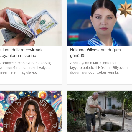
ulunu dollara çevirmək
Hökümə Əliyevanın doğum
stəyənlərin nəzərinə
günüdür
zərbaycan Mərkəzi Bankı (AMB)
Azərbaycanın Milli Qəhrəmanı,
vqustun 6-na olan rəsmi valyuta
təyyarə bələdçisi Hökümə Əliyevanın
əzənnələrini açıqlayıb.
doğum günüdür. xəbər verir ki,
ONKRET.azxəbər verir ki, AMB-nin
Hökümə Cəlil qızı Əliyeva 1991-ci ildə
əlumatına görə, ABŞ dollarının rəsmi
Kəlbəcər rayonu, Susuzluq kəndində
əzənnəsi dəyişməyərək 1,700
anadan olub. 1996-cı ildə isə
anat səviyyəsində qalıb. Bu gün
Rusiyaya köçüb və Volqoqra