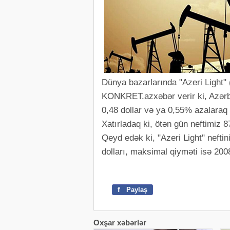
Dünya bazarlarında "Azeri Light" 
KONKRET.azxəbər verir ki, Azərba
0,48 dollar və ya 0,55% azalaraq 
Xatırladaq ki, ötən gün neftimiz 87
Qeyd edək ki, "Azeri Light" neftin
dolları, maksimal qiyməti isə 2008
f
Paylaş
Oxşar xəbərlər