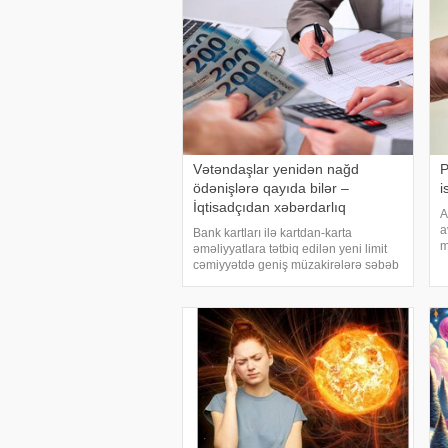
Vətəndaşlar yenidən nağd
P
ödənişlərə qayıda bilər –
i
İqtisadçıdan xəbərdarlıq
A
a
Bank kartları ilə kartdan-karta
m
əməliyyatlara tətbiq edilən yeni limit
K
cəmiyyətdə geniş müzakirələrə səbəb
m
olub. Avqustun 1-dən qüvvəyə minən
m
qaydalara əsasən, vətəndaşlar gün
m
ərzində maksimum 5 mədaxil və 5
köçürmə əməliyyat