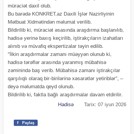
müraciət daxil olub.
Bu barədə KONKRET.az Daxili İşlər Nazirliyinin
Mətbuat Xidmətindən məlumat verilib.
Bildirilib ki, müraciət əsasında araşdırma başlanılıb,
hadisə yerinə baxış keçirilib, iştirakçıların izahatları
alınıb və müvafiq ekspertizalar təyin edilib.
"İlkin araşdırmalar zamanı müəyyən olunub ki,
hadisə tərəflər arasında yaranmış mübahisə
zəminində baş verib. Mübahisə zamanı iştirakçılar
qarşılıqlı olaraq bir-birilərinə xəsarətlər yetiriblər", –
deyə məlumatda qeyd olunub.
Bildirilib ki, faktla bağlı araşdırmalar davam etdirilir.
Hadisə
Tarix: 07 iyun 2026
f
Paylaş