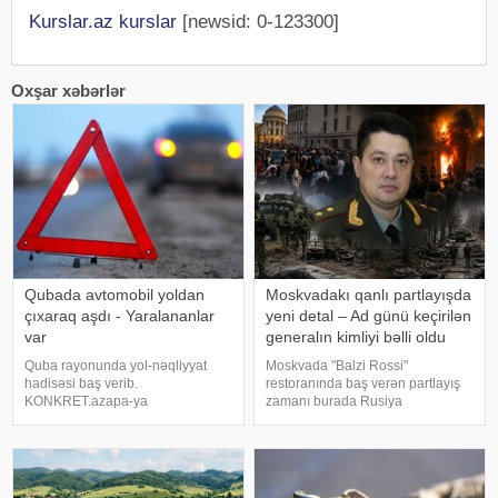
Kurslar.az kurslar
[newsid: 0-123300]
Oxşar xəbərlər
Qubada avtomobil yoldan
Moskvadakı qanlı partlayışda
çıxaraq aşdı - Yaralananlar
yeni detal – Ad günü keçirilən
var
generalın kimliyi bəlli oldu
Quba rayonunda yol-nəqliyyat
Moskvada "Balzi Rossi"
hadisəsi baş verib.
restoranında baş verən partlayış
KONKRET.azapa-ya
zamanı burada Rusiya
istinadən xəbər verir ki, qəza
Aerokosmik Qüvvələrinin baş
Quba-Qonaqkənd avtomobil
komandanı, general-polkovnik
yolunun Püstəqasım kəndi
Aleksandr Çaykonun ad gününün
ərazisindən keçən hissəsində
qeyd edildiyi barədə məlumat
qeydə alınıb. İlkin məlumata
yayılıb. KONKRET.azxəbə