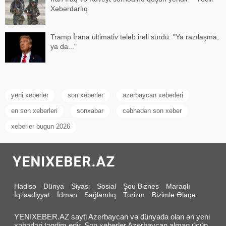
Xəbərdarlıq
Tramp İrana ultimativ tələb irəli sürdü: "Ya razılaşma,
ya da..."
yeni xeberler
son xeberler
azerbaycan xeberleri
en son xeberleri
sonxabar
cəbhədən son xeber
xeberler bugun 2026
Hadisə
Dünya
Siyasi
Sosial
Şou Biznes
Maraqlı
İqtisadiyyat
İdman
Sağlamlıq
Turizm
Bizimlə Əlaqə
YENIXEBER.AZ sayti Azerbaycan və dünyada olan ən yeni
xəbərləri təqdim edir. Son xeberler Azerbaycan almaq üçün