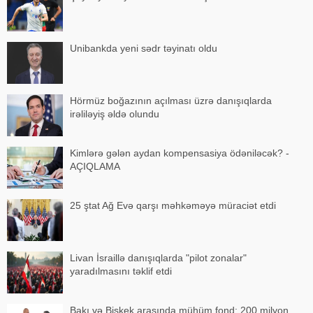
Unibankda yeni sədr təyinatı oldu
Hörmüz boğazının açılması üzrə danışıqlarda
irəliləyiş əldə olundu
Kimlərə gələn aydan kompensasiya ödəniləcək? -
AÇIQLAMA
25 ştat Ağ Evə qarşı məhkəməyə müraciət etdi
Livan İsraillə danışıqlarda "pilot zonalar"
yaradılmasını təklif etdi
Bakı və Bişkek arasında mühüm fond: 200 milyon