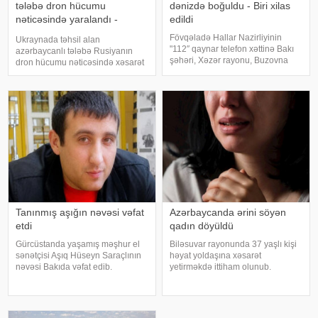
tələbə dron hücumu
dənizdə boğuldu - Biri xilas
nəticəsində yaralandı -
edildi
Vəziyyəti ağırdır
Fövqəladə Hallar Nazirliyinin
Ukraynada təhsil alan
"112″ qaynar telefon xəttinə Bakı
azərbaycanlı tələbə Rusiyanın
şəhəri, Xəzər rayonu, Buzovna
dron hücumu nəticəsində xəsarət
qəsəbəsində ən yaxın sularda
alıb. mansetaz-a istinadən xəbər
xilasetmə məntəqəsindən 1.3 km
verir ki, Ukraynada dənizçilik
aralı dənizdə nəzarətsiz ərazidə 3
ixtisası üzrə təhsil alan
nəfərin batması barədə məluma
azərbaycanlı tələbə Əli
Mehdiyev Rusiyanın dro
Tanınmış aşığın nəvəsi vəfat
Azərbaycanda ərini söyən
etdi
qadın döyüldü
Gürcüstanda yaşamış məşhur el
Biləsuvar rayonunda 37 yaşlı kişi
sənətçisi Aşıq Hüseyn Saraçlının
həyat yoldaşına xəsarət
nəvəsi Bakıda vəfat edib.
yetirməkdə ittiham olunub.
"Qafqazinfo"ya istinadən xəbər
KONKRET.azxəbər verir ki, hadisə
verir ki, 47 yaşlı Mehdi Həsənov
bu il fevralın 1-də baş verib. 1989-
bədbəxt hadisə nəticəsində
cu il təvəllüdlü Əlvan (ad şərtidir –
dünyasını dəyişib. Bu gün onu
red.) gecə saat 02:00 radələrind