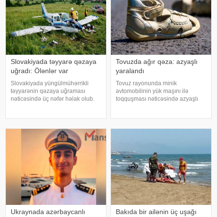
əsasən, UAZ markal
Slovakiyada təyyarə qəzaya
Tovuzda ağır qəza: azyaşlı
uğradı: Ölənlər var
yaralandı
Slovakiyada yüngülmühərrikli
Tovuz rayonunda minik
təyyarənin qəzaya uğraması
avtomobilinin yük maşını ilə
nəticəsində üç nəfər həlak olub.
toqquşması nəticəsində azyaşlı
KONKRET.azxəbər verir ki, bu
ağır xəsarət alıb. xəbər verir ki,
barədə TASS polis sözçüsü
hadisə rayonun Azaflı kəndində
Nikola Jabkovaya istinadən
qeydə alınıb. Məlumata görə,
məlumat yayıb. Agentliyin
VAZ-2107 markalı minik
məlumatına görə, hadis
avtomobili ZİL markal
Ukraynada azərbaycanlı
Bakıda bir ailənin üç uşağı