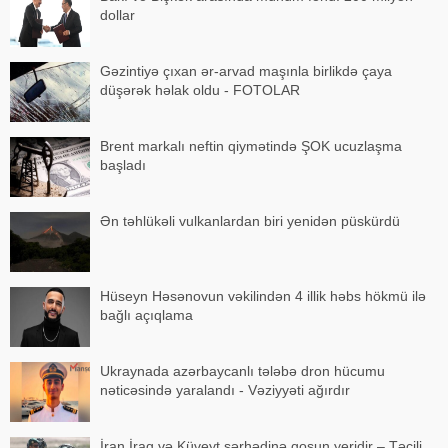
dollar
Gəzintiyə çıxan ər-arvad maşınla birlikdə çaya
düşərək həlak oldu - FOTOLAR
Brent markalı neftin qiymətində ŞOK ucuzlaşma
başladı
Ən təhlükəli vulkanlardan biri yenidən püskürdü
Hüseyn Həsənovun vəkilindən 4 illik həbs hökmü ilə
bağlı açıqlama
Ukraynada azərbaycanlı tələbə dron hücumu
nəticəsində yaralandı - Vəziyyəti ağırdır
İran İraq və Küveyt sərhədinə qoşun yeridir – Təcili