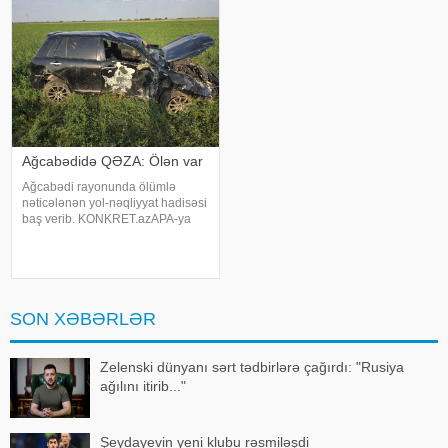
Ağcabədidə QƏZA: Ölən var
Ağcabədi rayonunda ölümlə
nəticələnən yol-nəqliyyat hadisəsi
baş verib. KONKRET.azAPA-ya
istinadən xəbər verir ki, qəza
rayonun Salmanbəyli kəndi
ərazisində qeydə alınıb. 1986-cı il
təvəllüdlü Eldəniz Musayevin
idarə etdiy
SON XƏBƏRLƏR
Zelenski dünyanı sərt tədbirlərə çağırdı: "Rusiya
ağılını itirib..."
Şeydayevin yeni klubu rəsmiləşdi