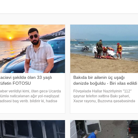
aciəvi şəkildə ölən 33 yaşlı
Bakıda bir ailənin üç uşağı
üfətin FOTOSU
dənizdə boğuldu - Biri xilas edildi
əbər verildiyi kimi, ötən gecə Ucarda
Fövqəladə Hallar Nazirliyinin "112″
lümlə nəticələnən ağır yol-nəqliyyat
qaynar telefon xəttinə Bakı şəhəri,
adisəsi baş verib. bildirir ki, hadisə
Xəzər rayonu, Buzovna qəsəbəsində
akı-Qazax magistralının rayonun
ən yaxın sularda xilasetmə
arabörk kəndindən keçən
məntəqəsindən 1.3 km aralı dənizdə
issəsində qeydə alınıb. Belə ki,
nəzarətsiz ərazidə 3 nəfərin batması
ərəkətdə ola
barədə məluma