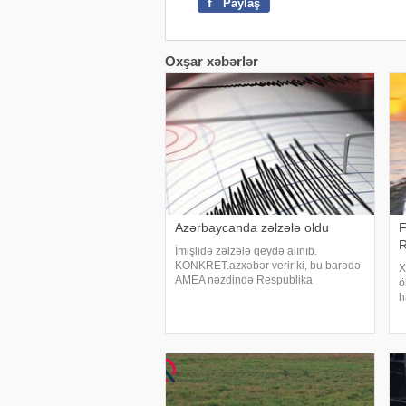
f
Paylaş
Oxşar xəbərlər
Azərbaycanda zəlzələ oldu
F
R
İmişlidə zəlzələ qeydə alınıb.
KONKRET.azxəbər verir ki, bu barədə
X
AMEA nəzdində Respublika
ö
Seysmoloji Xidmət Mərkəzinin
h
Zəlzələlərin tədqiqatı bürosu məlumat
B
yayıb. Qeyd olunub ki, 21:53-də qeydə
Q
alınan yeraltı təkanın maqnitudas
h
h