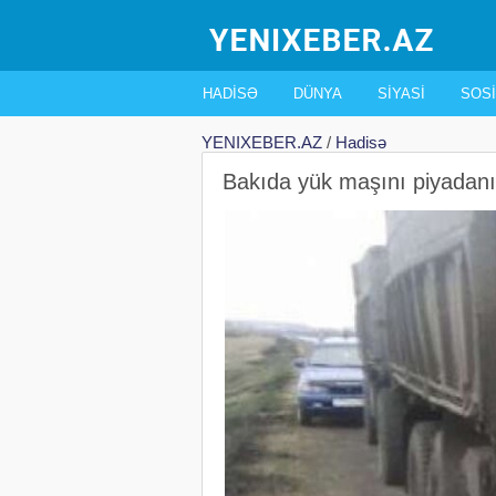
HADISƏ
DÜNYA
SIYASI
SOSI
YENIXEBER.AZ
/
Hadisə
Bakıda yük maşını piyadanı