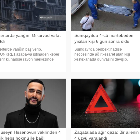
ərtərdə yanğın: Ər-arvad vəfat
Sumqayıtda 4-cü mərtəbədən
tdi
yıxılan kişi 6 gün sonra öldü
ərtərdə yanğın baş verib.
Sumqayıtda bədbəxt hadisə
ONKRET.azapa-ya istinadən xəbər
nəticəsində ağır xəsarət alan kişi
erir ki, hadisə rayon mərkəzində
xəstəxanada dünyasını dəyişib.
eydə alınıb. Yanğın zamanı ər-arvad
"Report"a istinadən xəbər verir ki,
 Səmədov Əsgər Vəli oğlu və
hadisə iyulun 27-də şəhərin 8-ci
üseynova Adilə Soltan qızı yanaraq
mikrorayon ərazisində baş verib. Belə
lüblər. Faktla bağlı araşdırm
ki, 1962-c
üseyn Həsənovun vəkilindən 4
Zaqatalada ağır qəza: Bir ailənin
llik həbs hökmü ilə bağlı
4 üzvü yaralandı