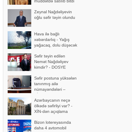
müddətdə satılıb bitdi
Zeynal Nağdəliyevin
oğlu səfir təyin olundu
Hava ilə bağlı
xəbərdarlıq - Yağış
yağacaq, dolu düşəcək
Səfir təyin edilən
Nemət Nağdəliyev
kimdir? - DOSYE
Səfir postuna yüksələn
tanınmış ailə
nümayəndələri –
SİYAHI
Azərbaycanın neçə
ölkədə səfirliyi var? -
XİN-dən açıqlama
Bizon lotereyasında
daha 4 avtomobil