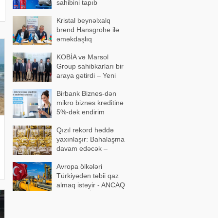
sahibini tapıb
Kristal beynəlxalq
brend Hansgrohe ilə
əməkdaşlıq
memorandumu
KOBİA və Marsol
imzalayıb
Group sahibkarları bir
araya gətirdi – Yeni
əməkdaşlıqlar
Birbank Biznes-dən
müzakirə olundu
mikro biznes kreditinə
5%-dək endirim
Qızıl rekord həddə
yaxınlaşır: Bahalaşma
davam edəcək –
Ekspertdən proqnoz
Avropa ölkələri
Türkiyədən təbii qaz
almaq istəyir - ANCAQ
ŞƏRTLƏRİ VAR