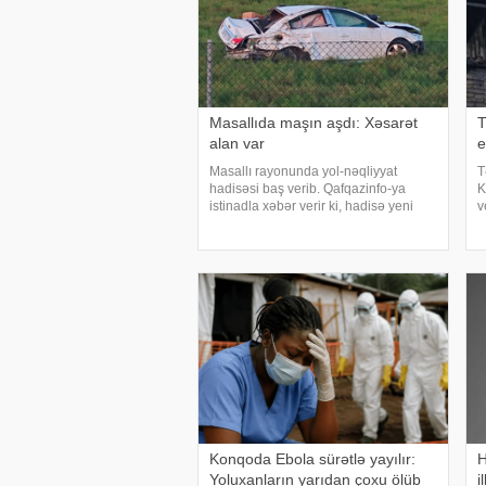
Masallıda maşın aşdı: Xəsarət
T
alan var
e
Masallı rayonunda yol-nəqliyyat
T
hadisəsi baş verib. Qafqazinfo-ya
K
istinadla xəbər verir ki, hadisə yeni
v
Ələt-Astara magistralının rayon
q
ərazisində qeydə alınıb. Belə ki,
–
"Chevrolet Cruze" markalı maşın
H
idarəetmədə
ö
Konqoda Ebola sürətlə yayılır:
H
Yoluxanların yarıdan çoxu ölüb
i