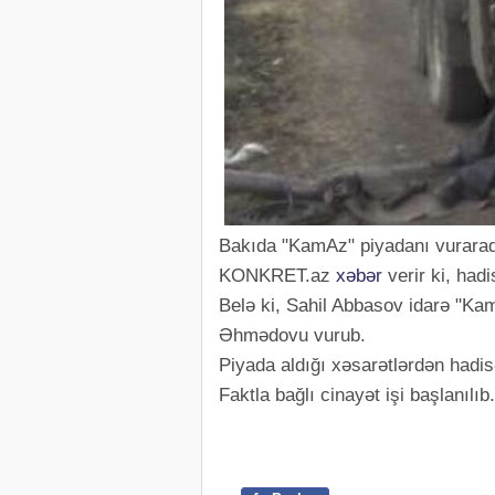
Bakıda "KamAz" piyadanı vuraraq
KONKRET.az
xəbər
verir ki, had
Belə ki, Sahil Abbasov idarə "Ka
Əhmədovu vurub.
Piyada aldığı xəsarətlərdən hadis
Faktla bağlı cinayət işi başlanılıb.