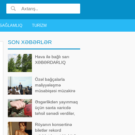
SAĞLAMLIQ
TURIZM
SON XƏBƏRLƏR
Hava ilə bağlı sarı
XƏBƏRDARLIQ
Özəl bağçalarla
maliyyələşmə
müsabiqəsi müzakirə
olundu
Əsgərlikdən yayınmaq
üçün saxta xaricdə
təhsil sənədi verdilər,
həbs edildilər
Röyanın konsertinə
biletlər rekord