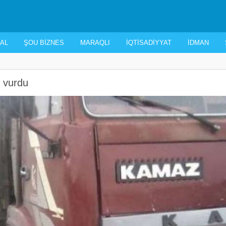
AL
ŞOU BIZNES
MARAQLI
İQTISADIYYAT
İDMAN
 vurdu