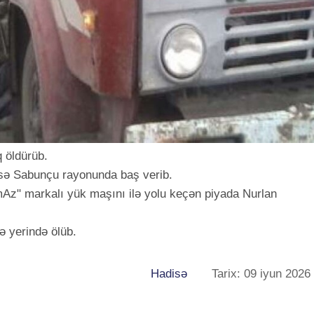
 öldürüb.
isə Sabunçu rayonunda baş verib.
mAz" markalı yük maşını ilə yolu keçən piyada Nurlan
ə yerində ölüb.
Hadisə
Tarix: 09 iyun 2026