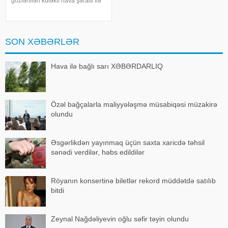
gözlənilən küləkli hava şəraiti ilə
bağlı sarı xəbərdarlıq verib. xəbər
verir ki, xəbərdarlıqda deyilir:.
"Naxçıvan MR, Cəbrayıl,
Goranboy, Naftalan, Daşkəsən
SON XƏBƏRLƏR
Hava ilə bağlı sarı XƏBƏRDARLIQ
Özəl bağçalarla maliyyələşmə müsabiqəsi müzakirə
olundu
Əsgərlikdən yayınmaq üçün saxta xaricdə təhsil
sənədi verdilər, həbs edildilər
Röyanın konsertinə biletlər rekord müddətdə satılıb
bitdi
Zeynal Nağdəliyevin oğlu səfir təyin olundu