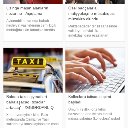
Lizinqə maşın alanların
Özəl bağçalarla
nəzərinə - Açıqlama
maliyyələşmə müsabiqəsi
müzakirə olundu
Avtomobil bazarında bahalı
nəqliyyat vasitələrinin cəmi kiçik
Məktəbəqədər təhsil sahəsində
məbləğdə ilkin ödənişlə kreditə
valideyn–dövlət–özəl
təklif edilməsi halları artıb. Bu cür
əməkdaşlığına əsaslanan
kampaniyalar alıcılar üçün
maliyyələşmə müsabiqəsi ilə
cəlbedici görünsə də, müqavilə
bağlı özəl məktəbəqədər təhsil
şərtləri və ümumi kredit yükü il
müəssisələrinin nümayəndələri
ilə görüş keçirilib. xəbər verir ki,
görüşdə elm və təhsi
Bakıda taksi qiymətləri
Kolleclərə ixtisas seçimi
bahalaşacaq, tıxaclar
başladı
artacaq' - XƏBƏRDARLIQ
Ümumi (9 illik) orta təhsil
bazasında orta ixtisas təhsili
Xəbər verdiyimiz kimi, Bakı
müəssisələrinə (kolleclərə) qəbul
metrosunda Qırmızı və Yaşıl
olmaq üçün ixtisas seçimi
xətlərin ayrılması layihəsinin əsas
avqustun 3-dən 9-dək (saat