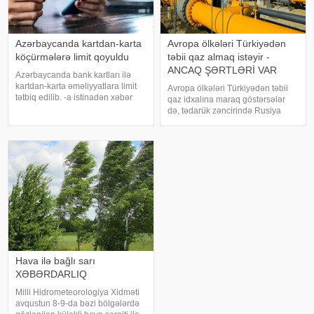
Azərbaycanda kartdan-karta
Avropa ölkələri Türkiyədən
köçürmələrə limit qoyuldu
təbii qaz almaq istəyir -
ANCAQ ŞƏRTLƏRİ VAR
Azərbaycanda bank kartları ilə
kartdan-karta əməliyyatlara limit
Avropa ölkələri Türkiyədən təbii
tətbiq edilib. -a istinadən xəbər
qaz idxalına maraq göstərsələr
verir ki, Azərbaycan Mərkəzi Bankı
də, tədarük zəncirində Rusiya
və kommersiya bankları arasında
qazının yer almamasını əsas şərt
əldə edilmiş razılığa əsasən
kimi irəli sürürlər. xəbər verir ki,
ölkədə kartla əməliyyatlar
bunu Türkiyənin energetika və
təbii sərvətlər naziri Alparsla
Hava ilə bağlı sarı
XƏBƏRDARLIQ
Milli Hidrometeorologiya Xidməti
avqustun 8-9-da bəzi bölgələrdə