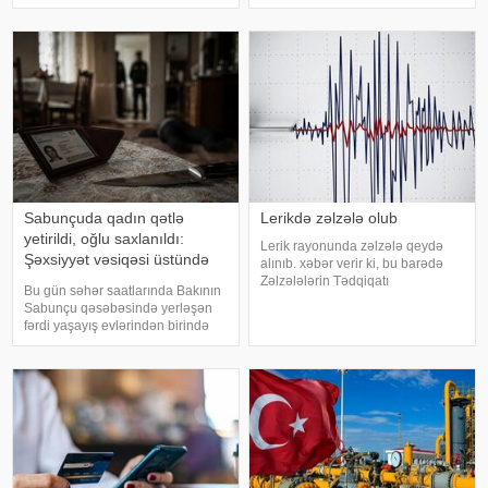
tikinti mərhələsinə avqustun 15-
23:59-dək) internet vasitəsilə
də start verilir. Bununla yanaşı,
aparılacaq. Bu barədə -a Dövlət
avqustun 15-dən "Nizami" və "28
İmtahan Mərkəzində
May" stansiyalar
Sabunçuda qadın qətlə
Lerikdə zəlzələ olub
yetirildi, oğlu saxlanıldı:
Lerik rayonunda zəlzələ qeydə
Şəxsiyyət vəsiqəsi üstündə
alınıb. xəbər verir ki, bu barədə
başlayan mübahisənin
Zəlzələlərin Tədqiqatı
Bu gün səhər saatlarında Bakının
Bürosundan bildirilib. Zəlzələ yerli
TƏFƏRRÜATI
Sabunçu qəsəbəsində yerləşən
vaxtla saat 19.24-də qeydə alınıb.
fərdi yaşayış evlərindən birində
3,6 maqnitudalı zəlzələnin
baş verən qətl hadisəsinin bəzi
episentri 24 km. dərinlikdə olub.
təfərrüatı məlum olub. "Teleqraf"a
Məlumat
istinadla xəbər verir ki, İddialara
görə, 54 yaşl