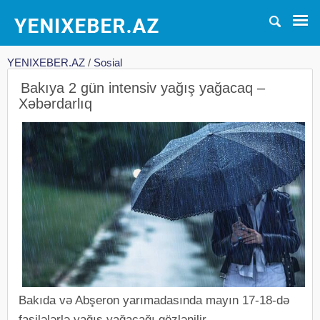
YENIXEBER.AZ
/
Sosial
Bakıya 2 gün intensiv yağış yağacaq –
Xəbərdarlıq
Bakıda və Abşeron yarımadasında mayın 17-18-də
fasilələrlə yağış yağacağı gözlənilir.