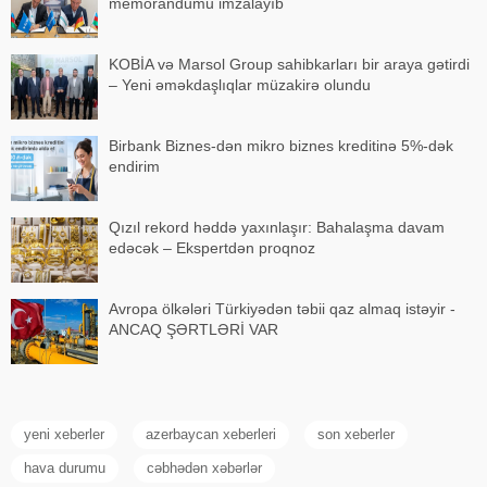
memorandumu imzalayıb
KOBİA və Marsol Group sahibkarları bir araya gətirdi
– Yeni əməkdaşlıqlar müzakirə olundu
Birbank Biznes-dən mikro biznes kreditinə 5%-dək
endirim
Qızıl rekord həddə yaxınlaşır: Bahalaşma davam
edəcək – Ekspertdən proqnoz
Avropa ölkələri Türkiyədən təbii qaz almaq istəyir -
ANCAQ ŞƏRTLƏRİ VAR
yeni xeberler
azerbaycan xeberleri
son xeberler
hava durumu
cəbhədən xəbərlər