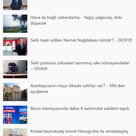
Hava ilə bağlı xəbərdarlıq - Yağış yağacaq, dolu
düşəcək
Səfir təyin edilən Nemət Nağdəliyev kimdir? - DOSYE
Səfir postuna yüksələn tanınmış ailə nümayəndələri
– SİYAHI
Azərbaycanın neçə ölkədə səfirliyi var? - XİN-dən
açıqlama
Bizon lotereyasında daha 4 avtomobil sahibini tapıb
Kristal beynəlxalq brend Hansgrohe ilə əməkdaşlıq