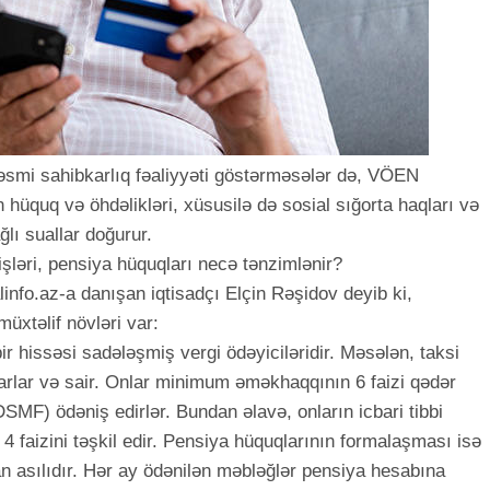
əsmi sahibkarlıq fəaliyyəti göstərməsələr də, VÖEN
ın hüquq və öhdəlikləri, xüsusilə də sosial sığorta haqları və
ğlı suallar doğurur.
şləri, pensiya hüquqları necə tənzimlənir?
alinfo.az-a danışan iqtisadçı Elçin Rəşidov deyib ki,
üxtəlif növləri var:
bir hissəsi sadələşmiş vergi ödəyiciləridir. Məsələn, taksi
bkarlar və sair. Onlar minimum əməkhaqqının 6 faizi qədər
MF) ödəniş edirlər. Bundan əlavə, onların icbari tibbi
 faizini təşkil edir. Pensiya hüquqlarının formalaşması isə
an asılıdır. Hər ay ödənilən məbləğlər pensiya hesabına