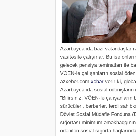
Azərbaycanda bəzi vətəndaşlar r
vasitəsilə çalışırlar. Bu isə onlar
gələcək pensiya təminatları ilə ba
VÖEN-lə çalışanların sosial ödəni
azxeber.com
xəbər
verir ki, glob
Azərbaycanda sosial ödənişlərin m
"Bilirsiniz, VÖEN-lə çalışanların 
sürücüləri, bərbərlər, fərdi sahi
Dövlət Sosial Müdafiə Fonduna (DS
sığortası minimum əməkhaqqının 4
ödənilən sosial sığorta haqlarınd