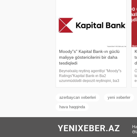
cari ilin aprel ayında Enerji
v
Məsələlərini Tənzimləm
y
Moody"s" Kapital Bank-ın güclü
K
maliyyə göstəricilərini bir daha
t
təsdiqlədi
d
Beynəlxalq reytinq agentliyi "Moody"s
Ö
Ratings"Kapital Bank-ın Ba2
t
uzunmüddətli depozit reytinqini, ba3
e
səviyyəsində əsaskredit
o
qiymətləndirməsini (Baseline Credit
a
Assessment – BCA) və
B
azerbaycan xeberleri
yeni xeberler
müsbətproqnozunu (Positiv
i
hava haqqinda
Ha
Əl