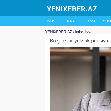
HADISƏ
DÜNYA
SIYASI
SOSI
YENIXEBER.AZ
/
İqtisadiyyat
Bu şəxslər yüksək pensiya a