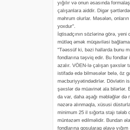
yığılır və onun əsasında formalaş
çalışanlara aiddir. Digər şərtlərdə
məhrum olurlar. Məsələn, onların 
yoxdur".
İqtisadçının sözlərinə görə, yen
mütləq əmək müqaviləsi bağlamalıd
"Təəssüf ki, bəzi hallarda bunu 
fondlarına təşviq edir. Bu fondlar 
azalır. VÖEN-lə çalışan şəxslər t
istifadə edə bilməsələr belə, öz
məcburiyyətindədirlər. Dövlətin is
şəxslər də müavinət ala bilərlər
da var, daha aşağı məbləğlər də m
nəzərə alınmaqla, xüsusi düstur
minimum 25 il sığorta stajı tələb 
müntəzəm edilməlidir. Bundan əl
fondlarına qoşularaq əlavə yığım