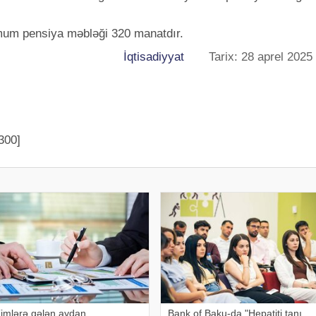
imum pensiya məbləği 320 manatdır.
İqtisadiyyat
Tarix: 28 aprel 2025
300]
imlərə gələn aydan
Bank of Baku-da "Hepatiti tanı,