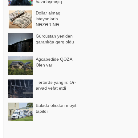
hazırlaşmışıq
Dollar almaq
istəyənlərin
NƏZƏRİNƏ
Gürcüstan yenidən
qaranlığa qərq oldu
Ağcabədidə QƏZA:
Ölən var
Tərtərdə yanğın: Ər-
arvad vəfat etdi
Bakıda ofisdən meyit
tapıldı