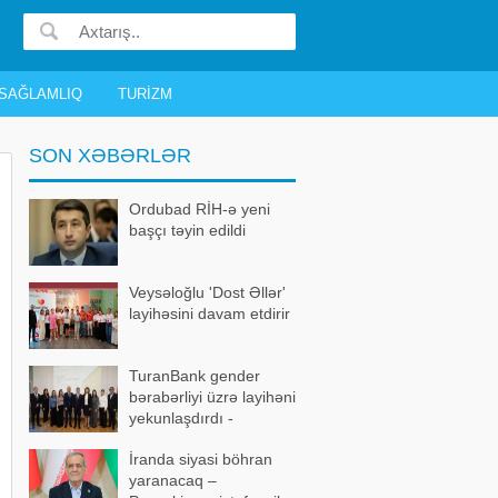
SAĞLAMLIQ
TURIZM
SON XƏBƏRLƏR
Ordubad RİH-ə yeni
başçı təyin edildi
Veysəloğlu 'Dost Əllər'
layihəsini davam etdirir
TuranBank gender
bərabərliyi üzrə layihəni
yekunlaşdırdı -
FOTOLAR
İranda siyasi böhran
yaranacaq –