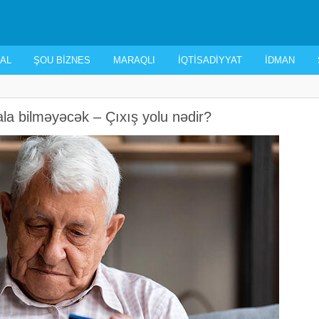
AL
ŞOU BIZNES
MARAQLI
İQTISADIYYAT
İDMAN
la bilməyəcək – Çıxış yolu nədir?