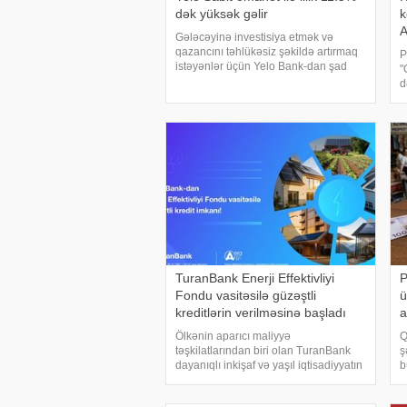
dək yüksək gəlir
k
Gələcəyinə investisiya etmək və
qazancını təhlükəsiz şəkildə artırmaq
P
istəyənlər üçün Yelo Bank-dan şad
"
xəbər var! Bank, Yelo Sabit əmanəti
d
üzrə faiz dərəcələrini artıraraq
h
müştərilərinə daha gəlirli şərtlər
r
təqdim edir
s
ö
TuranBank Enerji Effektivliyi
P
Fondu vasitəsilə güzəştli
ü
kreditlərin verilməsinə başladı
a
Ölkənin aparıcı maliyyə
Q
təşkilatlarından biri olan TuranBank
ş
dayanıqlı inkişaf və yaşıl iqtisadiyyatın
b
maliyyələşdirilməsi istiqamətində
b
növbəti məhsulunu təqdim edib. Bank,
d