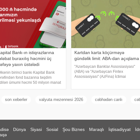
ətəndaşların bir qismi uzunmüddətli
ığım yolun
apital Bank-ın istiqrazlarına
Kartdan karta köçürməyə
ələbat buraxılış həcmini üç
gündəlik limit: ABA-dan açıqlama
əfəyə yaxın üstələdi
"Azərbaycan Banklar Assosiasiyası"
(ABA) və "Azərbaycan Fintex
lkənin birinci bankı Kapital Bank
Assosiasiyası" (AzFina) İctimai
ərəfindən fond bazarına təqdim
Birlikləri bankların və elektron pul
dilən ümumi həcmi 50 milyon manat
təşkilatlarının xidmətlərindən sui-
lan istiqrazların yerləşdirilməsi 5
istifadə risklərinin minimallaşdırılmas
vqust 2026-cı il tarixində Bakı Fond
irjasında başa çatıb. . Kapital Bank
son xeberler
valyuta mezennesi 2026
cəbhədən canlı
cə
stiqrazların
disə
Dünya
Siyasi
Sosial
Şou Biznes
Maraqlı
İqtisadiyyat
İd
aqə