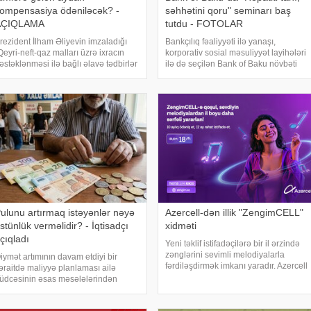
ompensasiya ödəniləcək? -
səhhətini qoru" seminarı baş
AÇIQLAMA
tutdu - FOTOLAR
rezident İlham Əliyevin imzaladığı
Bankçılıq fəaliyyəti ilə yanaşı,
Qeyri-neft-qaz malları üzrə ixracın
korporativ sosial məsuliyyət layihələri
əstəklənməsi ilə bağlı əlavə tədbirlər
ilə də seçilən Bank of Baku növbəti
aqqında" Fərmana əsasən, ixrac
maarifləndirici seminarını reallaşdırıb.
əsmiləşdirilmə xərclərinə görə
"İnsanın ən dəyərli kapitalı
ahibkarlara kompensasiyaların
sağlamlıqdır!" şüarı ilə Bank o
dənilməsin
ulunu artırmaq istəyənlər nəyə
Azercell-dən illik "ZengimCELL"
stünlük verməlidir? - İqtisadçı
xidməti
çıqladı
Yeni təklif istifadəçilərə bir il ərzində
zənglərini sevimli melodiyalarla
iymət artımının davam etdiyi bir
fərdiləşdirmək imkanı yaradır. Azercell
əraitdə maliyyə planlaması ailə
"ZengimCELL" xidmətinin yeni illik
üdcəsinin əsas məsələlərindən
abunə paketini təqdim edir. Bu təklif
irinə çevrilib. Mənzil, avtomobil və
istifadəçilərə 12 ay ərzind
igər iri həcmli alış-verişlər üçün