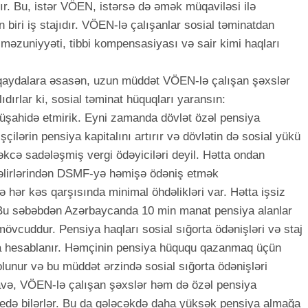
ır. Bu, istər VÖEN, istərsə də əmək müqaviləsi ilə
n biri iş stajıdır. VÖEN-lə çalışanlar sosial təminatdan
məzuniyyəti, tibbi kompensasiyası və sair kimi haqları
i qaydalara əsasən, uzun müddət VÖEN-lə çalışan şəxslər
ırlar ki, sosial təminat hüquqları yaransın:
müşahidə etmirik. Eyni zamanda dövlət özəl pensiya
işçilərin pensiya kapitalını artırır və dövlətin də sosial yükü
əkcə sadələşmiş vergi ödəyiciləri deyil. Hətta ondan
 gəlirlərindən DSMF-yə həmişə ödəniş etmək
ə hər kəs qarşısında minimal öhdəlikləri var. Hətta işsiz
. Bu səbəbdən Azərbaycanda 10 min manat pensiya alanlar
övcuddur. Pensiya haqları sosial sığorta ödənişləri və staj
la hesablanır. Həmçinin pensiya hüququ qazanmaq üçün
olunur və bu müddət ərzində sosial sığorta ödənişləri
avə, VÖEN-lə çalışan şəxslər həm də özəl pensiya
 edə bilərlər. Bu da gələcəkdə daha yüksək pensiya almağa