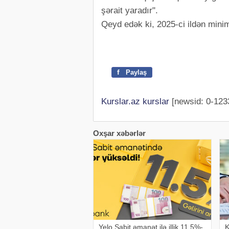
şərait yaradır".
Qeyd edək ki, 2025-ci ildən min
f
Paylaş
Kurslar.az kurslar
[newsid: 0-123
Oxşar xəbərlər
Yelo Sabit əmanət ilə illik 11.5%-
K