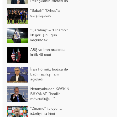
Pezeşkianın istefası ilə
bağlı mühüm açıqlama
"Sabah" "Orhus"la
qarşılaşacaq
"Qarabağ" – "Dinamo":
İlk görüş bu gün
keçiriləcək
ABŞ və İran arasında
kritik 48 saat
İran Hörmüz boğazı ilə
bağlı razılaşmanı
açıqladı
Netanyahudan KƏSKİN
BƏYANAT: "İsrailin
mövcudluğu..."
"Dinamo" ilə oyuna
istədiyimiz kimi