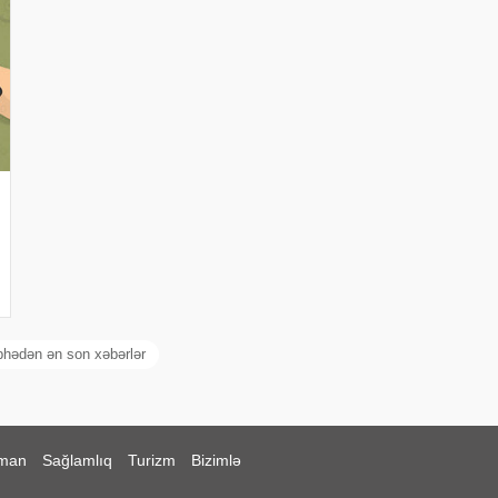
bhədən ən son xəbərlər
man
Sağlamlıq
Turizm
Bizimlə