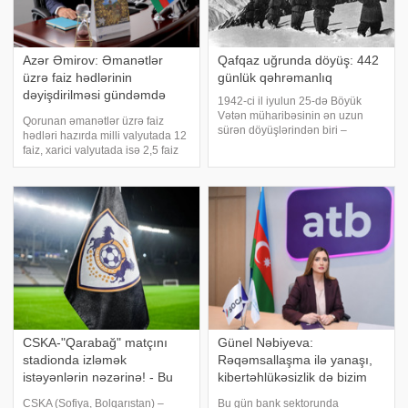
Azər Əmirov: Əmanətlər
Qafqaz uğrunda döyüş: 442
üzrə faiz hədlərinin
günlük qəhrəmanlıq
dəyişdirilməsi gündəmdə
1942-ci il iyulun 25-də Böyük
deyil
Vətən müharibəsinin ən uzun
Qorunan əmanətlər üzrə faiz
sürən döyüşlərindən biri –
hədləri hazırda milli valyutada 12
Qafqaz uğrunda döyüş başladı.
faiz, xarici valyutada isə 2,5 faiz
Bu döyüş 442 gün davam etdi və
həddi qüvvədədir. Bu barədə
1943-cü il oktyabrın 9-da Taman
Əmanətlərin Sığortalanması
yarımadasının şimal hissəsinin
Fondunun Hüquq
azad edilməs
departamentinin nümayəndəsi
Azər Əmirov Fondun Mill
CSKA-"Qarabağ" matçını
Günel Nəbiyeva:
stadionda izləmək
Rəqəmsallaşma ilə yanaşı,
istəyənlərin nəzərinə! - Bu
kibertəhlükəsizlik də bizim
gündən
əsas prioritetlərimizdəndir
CSKA (Sofiya, Bolqarıstan) –
Bu gün bank sektorunda