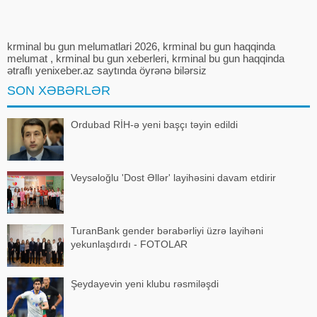
krminal bu gun melumatlari 2026, krminal bu gun haqqinda
melumat , krminal bu gun xeberleri, krminal bu gun haqqinda
ətraflı yenixeber.az saytında öyrənə bilərsiz
SON XƏBƏRLƏR
Ordubad RİH-ə yeni başçı təyin edildi
Veysəloğlu 'Dost Əllər' layihəsini davam etdirir
TuranBank gender bərabərliyi üzrə layihəni
yekunlaşdırdı - FOTOLAR
Şeydayevin yeni klubu rəsmiləşdi