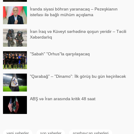
İranda siyasi böhran yaranacaq – Pezeşkianın
istefası ilə bağlı mühüm açıqlama
İran İraq və Küveyt sərhədinə qoşun yeridir – Təcili
Xəbərdarlıq
"Sabah" "Orhus"la qarşılaşacaq
"Qarabağ" – "Dinamo": İlk görüş bu gün keçiriləcək
ABŞ və İran arasında kritik 48 saat
yeni xeberler
son xeberler
azerbaycan xeberleri