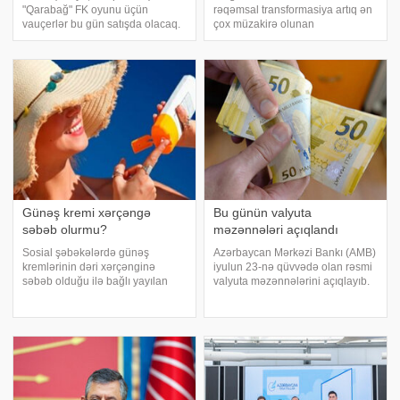
"Qarabağ" FK oyunu üçün
rəqəmsal transformasiya artıq ən
vauçerlər bu gün satışda olacaq.
çox müzakirə olunan
xəbər verir ki, bu barədə Ağdam
mövzulardan biridir. Bəs bank
klubu paylaşım edib. UEFA
üçün rəqəmsal transformasiya nə
Avropa Liqasının II təsnifat
ifadə edir və müştərilərə nə kimi
mərhələsi çərçivəsində
üstünlükləri verir. Bu barədə
keçiriləcək CSK
"Azər-Tür
Günəş kremi xərçəngə
Bu günün valyuta
səbəb olurmu?
məzənnələri açıqlandı
Sosial şəbəkələrdə günəş
Azərbaycan Mərkəzi Bankı (AMB)
kremlərinin dəri xərçənginə
iyulun 23-nə qüvvədə olan rəsmi
səbəb olduğu ilə bağlı yayılan
valyuta məzənnələrini açıqlayıb.
iddialar elmi araşdırmalar
KONKRET.azxəbər verir ki, AMB-
tərəfindən təsdiqlənmir.
dən verilən məlumata görə, ABŞ
Mütəxəssislər bildirirlər ki,
dollarının rəsmi məzənnəsi
düzgün istifadə olunan günəş
dəyişməyərək 1,700 manat
kremləri əksinə, zərərli
səviyyəsind
ultrabənövşəy