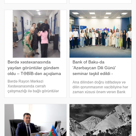
dəyişməyərək 1,700 manat,
Azərbaycan Dili Günü ilə bağlı
Türkiyə lirəsi 0,0359 manat təşkil
paylaşım edilib. xəbər verir ki,
edib. Rusiyanın 100 rublu 2,1806
paylaşımda deyilir:. "Bu gün 50
manatadək
milyondan çox insan üçün
Azərbayca
Bərdə xəstəxanasında
Bank of Baku-da
yayılan görüntülər gündəm
'Azərbaycan Dili Günü'
oldu – TƏBİB-dən açıqlama
seminar təşkil edildi -
FOTOLAR
Bərdə Rayon Mərkəzi
Ana dilindən doğru istifadəyə və
Xəstəxanasında cərrah
dilin qorunmasının vacibliyinə hər
çatışmazlığı ilə bağlı görüntülər
zaman xüsusi önəm verən Bank
yayılıb. xəbər verir ki, yayılan
of Baku bu istiqamətdə
görüntülərdə xəstəxanaya
maarifləndirici təşəbbüsünü
müraciət edən vətəndaşlar
həyata keçirib. xəbər verir ki,
cərrahın olmamasından şikayət
Bank tərəfindən 1 avqust –
ediblər. Onlar bildiriblər ki
Azərbaycan Əlifbas