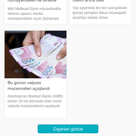
nümayəndələri ilə birlikdə
riskini artıra bilər
qeyd etdi - FOTOLAR
Yay aylarında tez-tez rast gəlinən
Milli Mətbuat Günü münasibətilə
günəş yanıqları təkcə müvəqqəti
ölkənin aparıcı media
qızartıya səbəb olmur.
nümayəndələri üçün Şamaxıya
Mütəxəssislərin sözlərinə görə,
xüsusi səfər təşkil edib. xəbər
uzun müddət qorunmadan günəş
verir ki, tədbirin məqsədi
altında qalmaq dəri
jurnalistlərin cəmiyyətin
hüceyrələrinin DNT-sində
məlumatlandırılmasında oynadığı
zədələnmələr yarada, erkə
mühüm rola ehtiramı ifad
Bu günün valyuta
məzənnələri açıqlandı
Azərbaycan Mərkəzi Bankı (AMB)
iyulun 20-nə qüvvədə olan rəsmi
valyuta məzənnələrini açıqlayıb.
xəbər verir ki, ABŞ dollarının
rəsmi məzənnəsi dəyişməyərək
1,700 manat səviyyəsində qalıb.
Bu gün üçün avronun məzənnəsi
Digərləri göstər
1,945