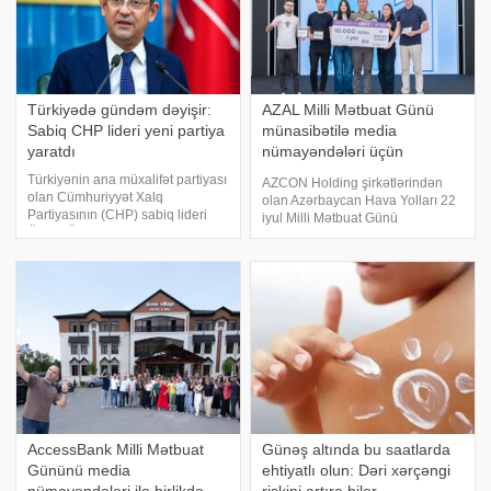
Türkiyədə gündəm dəyişir:
AZAL Milli Mətbuat Günü
Sabiq CHP lideri yeni partiya
münasibətilə media
yaratdı
nümayəndələri üçün
intellektual yarış təşkil edib
Türkiyənin ana müxalifət partiyası
AZCON Holding şirkətlərindən
olan Cümhuriyyət Xalq
olan Azərbaycan Hava Yolları 22
Partiyasının (CHP) sabiq lideri
iyul Milli Mətbuat Günü
Özgür Özəl yeni siyasi partiya
münasibətilə media
yaradacağını elan edib. xəbər
nümayəndələri üçün "Fibonacci"
verir ki, Özəl bildirib ki, partiyanın
intellektual yarışını təşkil edib.
rəsmi təsisindən əvvəl CHP-nin
Tədbirin məqsədi media
əyalə
nümayəndələri il
AccessBank Milli Mətbuat
Günəş altında bu saatlarda
Gününü media
ehtiyatlı olun: Dəri xərçəngi