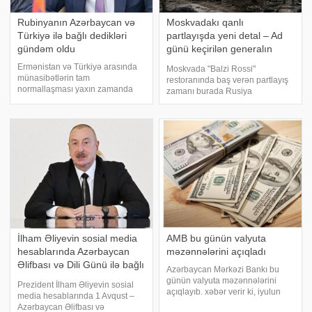
Rubinyanın Azərbaycan və
Moskvadakı qanlı
Türkiyə ilə bağlı dedikləri
partlayışda yeni detal – Ad
gündəm oldu
günü keçirilən generalın
kimliyi bəlli oldu
Ermənistan və Türkiyə arasında
Moskvada "Balzi Rossi"
münasibətlərin tam
restoranında baş verən partlayış
normallaşması yaxın zamanda
zamanı burada Rusiya
mümkün ola bilər. xəbər verir ki,
Aerokosmik Qüvvələrinin baş
bunu Ermənistan parlamentinin
komandanı, general-polkovnik
sədri vəzifəsinə namizəd Ruben
Aleksandr Çaykonun ad gününün
Rubinyan bildirib. Onun sözlərinə
qeyd edildiyi barədə məlumat
görə, İrəvan Ankar
yayılıb. KONKRET.azxəbə
İlham Əliyevin sosial media
AMB bu günün valyuta
hesablarında Azərbaycan
məzənnələrini açıqladı
Əlifbası və Dili Günü ilə bağlı
Azərbaycan Mərkəzi Bankı bu
paylaşım
günün valyuta məzənnələrini
Prezident İlham Əliyevin sosial
açıqlayıb. xəbər verir ki, iyulun
media hesablarında 1 Avqust –
28-də ABŞ dollarının məzənnəsi
Azərbaycan Əlifbası və