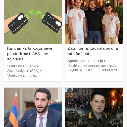
müştərilərinə SMS və mobil tətbiq
həcmində kartdan-karta pul
üzərində
köçürməsi edə biləcəklər.
Xatırladaq ki, son illər sosia
Kartdan karta köçürməyə
Zaur Kamal bağında oğluna
gündəlik limit: ABA-dan
ad günü etdi
açıqlama
Aparıcı Zaur Kamal oğlu
Rüstəmin ad gününü qeyd edib.
"Azərbaycan Banklar
axşam.az-a istinadən xəbər verir
Assosiasiyası" (ABA) və
ki, Rüstəmin 15 yaşı tamam olub.
"Azərbaycan Fintex
Aparıcı övladının özəl gününü
Assosiasiyası" (AzFina) İctimai
əvvəlcə ailəsi ilə bağ evində
Birlikləri bankların və elektron pul
qeyd edib. Daha sonra isə Zaur
təşkilatlarının xidmətlərindən sui-
ailəsi il
istifadə risklərinin
minimallaşdırılmas