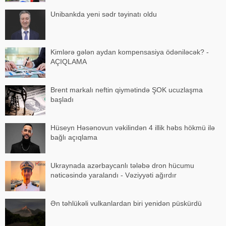
Unibankda yeni sədr təyinatı oldu
Kimlərə gələn aydan kompensasiya ödəniləcək? -
AÇIQLAMA
Brent markalı neftin qiymətində ŞOK ucuzlaşma
başladı
Hüseyn Həsənovun vəkilindən 4 illik həbs hökmü ilə
bağlı açıqlama
Ukraynada azərbaycanlı tələbə dron hücumu
nəticəsində yaralandı - Vəziyyəti ağırdır
Ən təhlükəli vulkanlardan biri yenidən püskürdü