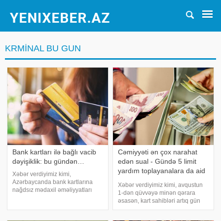
KRMINAL BU GUN
Bank kartları ilə bağlı vacib
Cəmiyyəti ən çox narahat
dəyişiklik: bu gündən…
edən sual - Gündə 5 limit
yardım toplayanalara da aid
Xəbər verdiyimiz kimi,
ediləcək?
Azərbaycanda bank kartlarına
Xəbər verdiyimiz kimi, avqustun
nağdsız mədaxil əməliyyatları
1-dən qüvvəyə minən qərara
üzrə yeni məhdudiyyətlər tətbiq
əsasən, kart sahibləri artıq gün
olunacaq. xəbər verir ki, bununla
ərzində 5 dəfə, aylıq isə
bağlı artıq bir sıra banklar
ümumilikdə 20 min manat