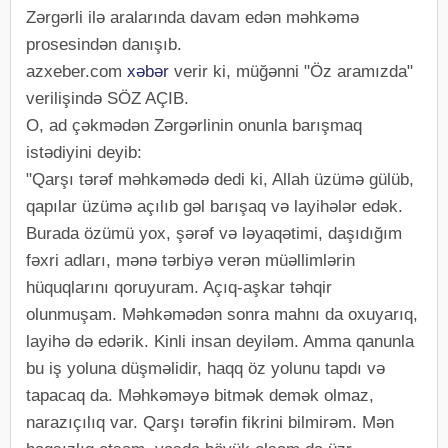
Zərgərli ilə aralarında davam edən məhkəmə
prosesindən danışıb.
azxeber.com
xəbər
verir ki, müğənni "Öz aramızda"
verilişində SÖZ AÇIB.
O, ad çəkmədən Zərgərlinin onunla barışmaq
istədiyini deyib:
"Qarşı tərəf məhkəmədə dedi ki, Allah üzümə gülüb,
qapılar üzümə açılıb gəl barışaq və layihələr edək.
Burada özümü yox, şərəf və ləyaqətimi, daşıdığım
fəxri adları, mənə tərbiyə verən müəllimlərin
hüquqlarını qoruyuram. Açıq-aşkar təhqir
olunmuşam. Məhkəmədən sonra mahnı da oxuyarıq,
layihə də edərik. Kinli insan deyiləm. Amma qanunla
bu iş yoluna düşməlidir, haqq öz yolunu tapdı və
tapacaq da. Məhkəməyə bitmək demək olmaz,
narazıçılıq var. Qarşı tərəfin fikrini bilmirəm. Mən