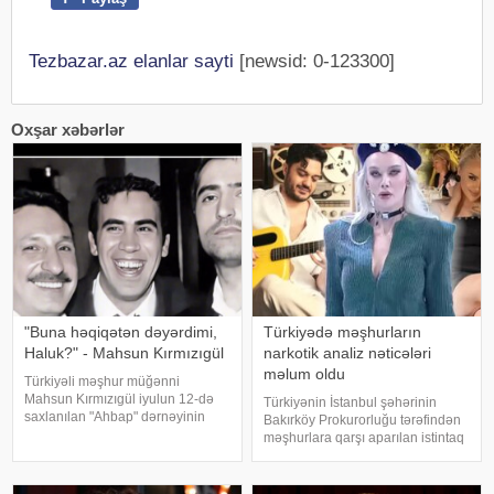
Tezbazar.az elanlar sayti
[newsid: 0-123300]
Oxşar xəbərlər
"Buna həqiqətən dəyərdimi,
Türkiyədə məşhurların
Haluk?" - Mahsun Kırmızıgül
narkotik analiz nəticələri
məlum oldu
Türkiyəli məşhur müğənni
Mahsun Kırmızıgül iyulun 12-də
Türkiyənin İstanbul şəhərinin
saxlanılan "Ahbap" dərnəyinin
Bakırköy Prokurorluğu tərəfindən
sədri, tanınmış müğənni Haluk
məşhurlara qarşı aparılan istintaq
Leventlə bağlı paylaşım edib.
çərçivəsində saxlanılan və həbs
xəbər verir ki, Mahsun instaqram
edilən bəzi şəxslərdən
hesabında bir zamanlar ən yaxı
götürülmüş bioloji nümunələr