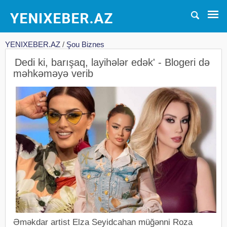
YENIXEBER.AZ
/
Şou Biznes
Dedi ki, barışaq, layihələr edək' - Blogeri də
məhkəməyə verib
Əməkdar artist Elza Seyidcahan müğənni Roza