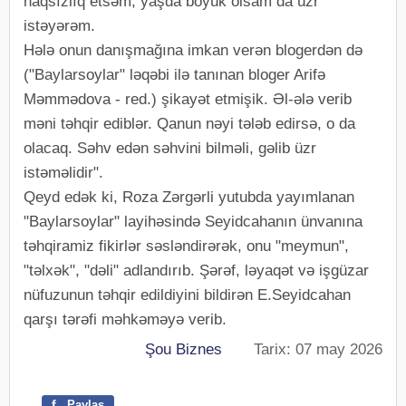
haqsızlıq etsəm, yaşda böyük olsam da üzr
istəyərəm.
Hələ onun danışmağına imkan verən blogerdən də
("Baylarsoylar" ləqəbi ilə tanınan bloger Arifə
Məmmədova - red.) şikayət etmişik. Əl-ələ verib
məni təhqir ediblər. Qanun nəyi tələb edirsə, o da
olacaq. Səhv edən səhvini bilməli, gəlib üzr
istəməlidir".
Qeyd edək ki, Roza Zərgərli yutubda yayımlanan
"Baylarsoylar" layihəsində Seyidcahanın ünvanına
təhqiramiz fikirlər səsləndirərək, onu "meymun",
"təlxək", "dəli" adlandırıb. Şərəf, ləyaqət və işgüzar
nüfuzunun təhqir edildiyini bildirən E.Seyidcahan
qarşı tərəfi məhkəməyə verib.
Şou Biznes
Tarix: 07 may 2026
f
Paylaş