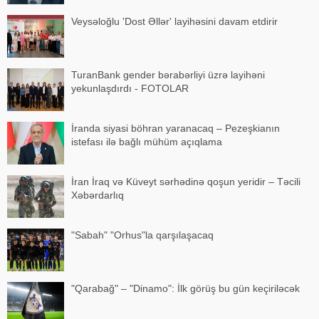
Veysəloğlu 'Dost Əllər' layihəsini davam etdirir
TuranBank gender bərabərliyi üzrə layihəni
yekunlaşdırdı - FOTOLAR
İranda siyasi böhran yaranacaq – Pezeşkianın
istefası ilə bağlı mühüm açıqlama
İran İraq və Küveyt sərhədinə qoşun yeridir – Təcili
Xəbərdarlıq
"Sabah" "Orhus"la qarşılaşacaq
"Qarabağ" – "Dinamo": İlk görüş bu gün keçiriləcək