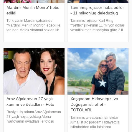
Mardinli Merilin Monro' həbs
Tanınmış rejissor həbs edildi
edildi
- 11 milyonluq dələduzluq
Türkiyənin Mardin şəhərində
Tanınmış rejissor Karl Rinş
"Mardinli Merilin Monro" ləqəbi ilə
"Netflix" şirkətinin 11 milyon dollar
tanınan Melek Akarmut saxlanılıb.
vəsaitini mənimsədiyinə görə 2 il
50 yaşlı Melek Akarmutun sosial
6 ay azadlıqdan məhrum edilib.
media hesabında 15 iyul 2016-cı
xəbər verir ki, sözügedən vəsait
il çevriliş cəhdi ilə bağlı cinayət
"Ağ at" adlı serialın istehsalına
tərkibli olduğ
ayrıls
Araz Ağalarovun 27 yaşlı
Xoşqədəm Hidayətqızı və
xanımı və övladları - Foto
Doğuşun istirahət -
FOTOLARI
Rusiyalı iş adamı Araz Ağalarovun
27 yaşlı həyat yoldaşı Alena
Tanınmış teleaparıcı, əməkdar
İvanovanın övladları ilə fotosu
jurnalist Xoşqədəm Hidayətqızı
yayılıb. Şəkil sosial mediada
istirahətdən ailə fotolarını
paylaşılıb. Fotoda Alena və
paylaşıb. xəbər verir ki, o fotolara