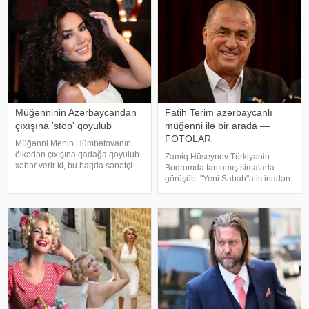
üzərində aparılan toksikoloji
analizləri
Müğənninin Azərbaycandan
Fatih Terim azərbaycanlı
çıxışına 'stop' qoyulub
müğənni ilə bir arada —
FOTOLAR
Müğənni Mehin Hümbətovanın
ölkədən çıxışına qadağa qoyulub.
Zamiq Hüseynov Türkiyənin
xəbər verir ki, bu haqda sənətçi
Bodrumda tanınmış simalarla
özü məlumat yayıb. O bildirib ki,
görüşüb. "Yeni Sabah"a istinadən
yay tətilinə də heç yerə gedə
xəbər verir ki, müğənni Yunus
bilmir:. "2 aydır ölkədən çıxa
Akgün, Uğurcan Çakır, eləcə də
bilmirəm. "Stop"u
məşqçi Fatih Terimləı ünsiyyətdə
olub. Z.Hüseynov görüş zaman