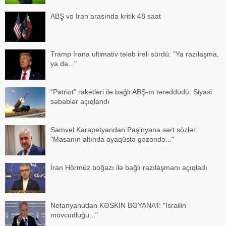
ABŞ və İran arasında kritik 48 saat
Tramp İrana ultimativ tələb irəli sürdü: "Ya razılaşma,
ya da..."
"Patriot" raketləri ilə bağlı ABŞ-ın tərəddüdü: Siyasi
səbəblər açıqlandı
Samvel Karapetyandan Paşinyana sərt sözlər:
"Masanın altında ayaqüstə gəzəndə..."
İran Hörmüz boğazı ilə bağlı razılaşmanı açıqladı
Netanyahudan KƏSKİN BƏYANAT: "İsrailin
mövcudluğu..."