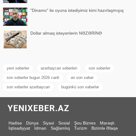
"Dinamo" ilə oyuna istədiyimiz kimi hazırlaşmışıq
Dollar almaq istəyənlərin NƏZƏRİNƏ
yeni xeberler
azerbaycan xeberleri
son xeberler
son xeberler bugun 2026 canli
ən son xəbər
son xeberler azerbaycan
bugünkü son xəbərlər
Hadisə
Dünya
Siyasi
Sosial
Şou Biznes
Maraqlı
İqtisadiyyat
İdman
Sağlamlıq
Turizm
Bizimlə Əlaqə