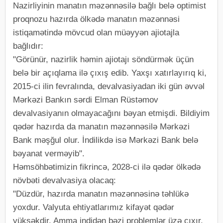
Nazirliyinin manatın məzənnəsilə bağlı belə optimist
proqnozu hazırda ölkədə manatın məzənnəsi
istiqamətində mövcud olan müəyyən ajiotajla
bağlıdır:
"Görünür, nazirlik həmin ajiotajı söndürmək üçün
belə bir açıqlama ilə çıxış edib. Yaxşı xatırlayırıq ki,
2015-ci ilin fevralında, devalvasiyadan iki gün əvvəl
Mərkəzi Bankın sərdi Elman Rüstəmov
devalvasiyanın olmayacağını bəyan etmişdi. Bildiyim
qədər hazırda da manatın məzənnəsilə Mərkəzi
Bank məşğul olur. İndilikdə isə Mərkəzi Bank belə
bəyanat verməyib".
Həmsöhbətimizin fikrincə, 2028-ci ilə qədər ölkədə
növbəti devalvasiya olacaq:
"Düzdür, hazırda manatın məzənnəsinə təhlükə
yoxdur. Valyuta ehtiyatlarımız kifayət qədər
yüksəkdir. Amma indidən bəzi problemlər üzə çıxır.