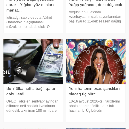
qərar - Yığılan yüz minlərlə
Yağış yağacaq, dolu düşəcək
manat…
Avqustun 9-u axşam
Azərbaycanın qərb rayonlarından
İqtisadçı, sabiq deputat Vahid
başlayaraq 11-dək əsasən dağlıq
Əhmədovun açıqlaması
və dağətəyi ərazilərdə arabir
müzakirələrə səbəb olub. O
yağış yağacağı gözlənilir. Bu
bildirib ki, pensiya sistemində
barədə -a Milli
dəyişikliklərə ehtiyac var. Sitat:
Hidrometeorologiya Xidmətindən
"İnsanlar pensiyaya çıxana qədər
məlumat verilib. Ayrı-ayrı yerlərd
sosial sığorta haqqı ödəyir və
onları
Bu 7 ölkə neftlə bağlı qərar
Yeni həftənin əsas şanslıları
qəbul etdi
olacaq üç bürc
OPEC+ ölkələri sentyabr ayından
10-16 avqust 2026-cı il tarixlərini
etibarən neft hasilatı kvotalarını
əhatə edən həftəlik ulduz falı
gündəlik təxminən 188 min barel
hazırlanıb. Üç bürcün
artırmağı təsdiqləməyi planlaşdırır.
nümayəndələri əlverişli şəraitin və
xəbər verir ki, bundan sonra isə
gözlənilməz imkanların təsirini
hasilatın artırılması ilin sonunadək
hiss edə biləcəklər. .
dayandırılacaq
"YourTango"ya istinadən xəbər