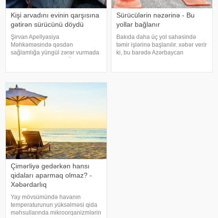
Kişi arvadını evinin qarşısına
Sürücülərin nəzərinə - Bu
gətirən sürücünü döydü
yollar bağlanır
Şirvan Apellyasiya
Bakıda daha üç yol sahəsində
Məhkəməsində qəsdən
təmir işlərinə başlanılır. xəbər verir
sağlamlığa yüngül zərər vurmada
ki, bu barədə Azərbaycan
təqsirləndirilən Famil Ömərovun
Avtomobil Yolları Dövlət Agentliyi
(adı, soyadı şərtidir) barəsindəki
məlumat yayıb. Aparılacaq təmir
hökmdən verilən apellyasiya
işləri ilə əlaqədar aşağıdakı
şikayəti üzrə məhkəmə prosesi
küçələrdə nəqliyyat vasitələrini
başa çatıb. -a istinadə
Çimərliyə gedərkən hansı
qidaları aparmaq olmaz? -
Xəbərdarlıq
Yay mövsümündə havanın
temperaturunun yüksəlməsi qida
məhsullarında mikroorqanizmlərin