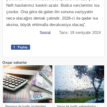
Neft hasilatımız kəskin azalır. Büdcə xərclərimiz isə
çoxdur. Ona görə də gələn ilin sonuna vəziyyətin
necə olacağını demək çətindir. 2028-ci ilə qədər isə
əksinə, böyük ehtimalla devalvasiya olacaq".
Sosial
Tarix: 19 sentyabr 2024
f
Paylaş
Oxşar xəbərlər
Pensiya ilə bağlı gözlənilən
Hava ilə bağlı xəbərdarlıq -