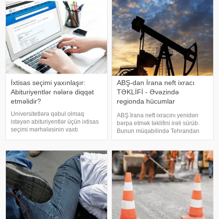
veri
İxtisas seçimi yaxınlaşır:
ABŞ-dan İrana neft ixracı
Abituriyentlər nələrə diqqət
TƏKLİFİ - Əvəzində
etməlidir?
regionda hücumlar
dayandırılmalıdır
Universitetlərə qəbul olmaq
ABŞ İrana neft ixracını yenidən
istəyən abituriyentlər üçün ixtisas
bərpa etmək təklifini irəli sürüb.
seçimi mərhələsinin vaxtı
Bunun müqabilində Tehrandan
müəyyənləşib. Dövlət İmtahan
regionda hücumları dayandırmaq
Mərkəzi (DİM) ixtisas seçiminin
tələb olunur. KONKRET.azxəbər
12–19 avqust tarixlərində
verir ki, Associated Press
keçiriləcəyini açıqlayıb. Bu il
agentliyinin regional rəsmiyə
seçim proses
istinadə