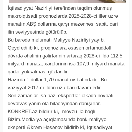
İqtisadiyyat Nazirliyi tərəfindən təqdim olunmuş
makroiqtisadi proqnozlarda 2025-2028-ci illər üzrə
manatın ABŞ dollarına qarşı məzənnəsi sabit, cari
ilin səviyyəsində götürülüb.
Bu barədə məlumatı Maliyyə Nazirliyi yayıb.
Qeyd edilib ki, proqnozlara əsasən ortamüddətli
dövrdə əhalinin gəlirlərinin artaraq 2028-ci ildə 112,5
milyard manata, xərclərinin isə 107,9 milyard manata
qədər yüksəlməsi gözlənilir.
Hazırda 1 dollar 1,70 manat nisbətindədir. Bu
vəziyyət 2017-ci ildən üzü bəri davam edir.
Son zamanlar isə bəzi ekspertlər ölkədə növbəti
devalvasiyanın ola biləcəyindən danışırlar.
KONKRET.az bildirir ki, mövzu ilə bağlı
Bizim.Media-ya açıqlamasında bank-maliyyə
eksperti Əkrəm Həsənov bildirib ki, İqtisadiyyat