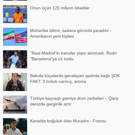
Onun üçün 125 milyon ödədilər
Müharibə bitmir, sadəcə görüntü yaradılır -
Amerikanın yeni hiyləsi
"Real Madrid"in transfer planı alınmadı: Rodri
"Barselona"ya üz tutdu
Bakıda küçələrdə gecələyən qadınla bağlı ŞOK
FAKT: 3 övladı varmış, amma
Türkiyə bayraqlı gəmiyə dron zərbələri – Qara
dənizdə gərginlik artır
Kanalda boğulub ölən Muradın - Fotosu