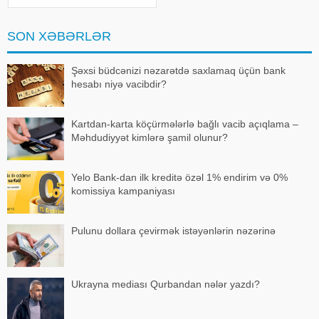
sürətlə çoxalmasına şərait yaradır
və qida zəhərlənməsi riskini artırır.
Bu səbəbdən istirahətə və ya
SON XƏBƏRLƏR
piknikə gedərkən qida
təhlükəsizliy
Şəxsi büdcənizi nəzarətdə saxlamaq üçün bank
hesabı niyə vacibdir?
Kartdan-karta köçürmələrlə bağlı vacib açıqlama –
Məhdudiyyət kimlərə şamil olunur?
Yelo Bank-dan ilk kreditə özəl 1% endirim və 0%
komissiya kampaniyası
Pulunu dollara çevirmək istəyənlərin nəzərinə
Ukrayna mediası Qurbandan nələr yazdı?