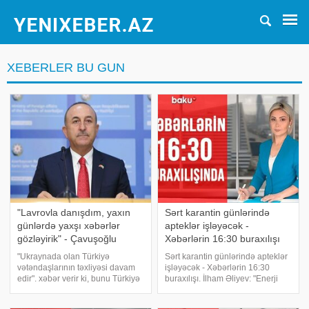
XEBERLER BU GUN
"Lavrovla danışdım, yaxın
Sərt karantin günlərində
günlərdə yaxşı xəbərlər
apteklər işləyəcək -
gözləyirik" - Çavuşoğlu
Xəbərlərin 16:30 buraxılışı
"Ukraynada olan Türkiyə
Sərt karantin günlərində apteklər
vətəndaşlarının təxliyəsi davam
işləyəcək - Xəbərlərin 16:30
edir". xəbər verir ki, bunu Türkiyə
buraxılışı. İlham Əliyev: "Enerji
xarici işlər naziri Mövlud
təminatı ilə dayanıqlılıq əmsalına
Çavuşoğlu deyib. Onun sözlərinə
görə Azərbaycan dünya