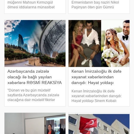
müğənni Mahsun Kırmızıgül
Ermənistanın baş naziri Nikol
ölməsi iddialarına münasibət
Paşinyan ötən gün Gümrü
bildirib. Türkiyə mediasına
şəhərinə gedərək, "Mülki
istinadən xəbər verir ki, müğənni
müqavilə" partiyasının təşəbbüs
sosial şəbəkədə yayılan ölüm
qrupunun iclasında iştirak edib.
xəbərinə üsyan edib. Kırmızıgül
Paşinyan 5 saat qapalı şəraitdə
sosial media hesabındak
öz partiya üzvlər
Azərbaycanda zəlzələ
Kenan İmirzalıoğlu ilk dəfə
olacağı ilə bağlı yayılan
xəyanət xəbərlərindən
xəbərlərə RƏSMİ REAKSİYA
danışdı: Həyat yoldaşı
Sinem Kobalı aldadıb? -
"Dünən və bu gün müxtəlif
Kenan İmirzalıoğlu ilk dəfə
FOTO
saytlarda Azərbaycanda zəlzələ
xəyanət xəbərlərindən danışdı:
olacağına dair müxtəlif fikirlər
Həyat yoldaşı Sinem Kobalı
səsləndirilməsindən sonra bizə
aldadıb? - FOTO. Məşhur türkiyəli
vətəndaşlar tərəfindən çoxsaylı
aktyor Kenan İmirzalıoğlu sosial
müraciətlər edilib. Məlumat üçün
mediada gündəmə gələn həyat
bildirmək istəyirəm ki, bu
yoldaşı Sinem Kobalı aldatdığı
açıqlamalar
iddiaların