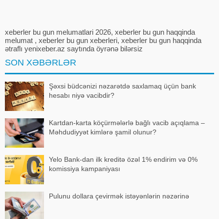
alt-üs
xeberler bu gun melumatlari 2026, xeberler bu gun haqqinda
melumat , xeberler bu gun xeberleri, xeberler bu gun haqqinda
ətraflı yenixeber.az saytında öyrənə bilərsiz
SON XƏBƏRLƏR
Şəxsi büdcənizi nəzarətdə saxlamaq üçün bank
hesabı niyə vacibdir?
Kartdan-karta köçürmələrlə bağlı vacib açıqlama –
Məhdudiyyət kimlərə şamil olunur?
Yelo Bank-dan ilk kreditə özəl 1% endirim və 0%
komissiya kampaniyası
Pulunu dollara çevirmək istəyənlərin nəzərinə