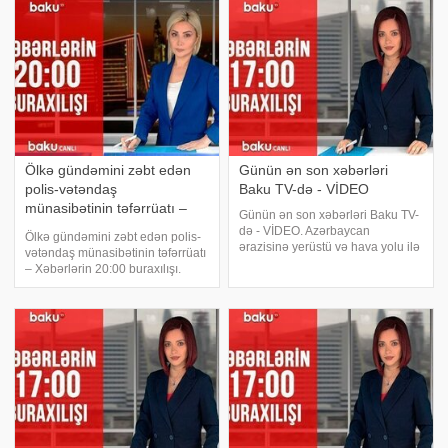
görə, Ukraynadakı Ahıska türkləri,
miqyasında ikinci yerdədir".
Krım tatarları və digər xalqları
Növbəti sərt karantin rejim
Ölkə gündəmini zəbt edən
Günün ən son xəbərləri
polis-vətəndaş
Baku TV-də - VİDEO
münasibətinin təfərrüatı –
Günün ən son xəbərləri Baku TV-
Xəbərlərin 20:00 buraxılışı
də - VİDEO. Azərbaycan
Ölkə gündəmini zəbt edən polis-
ərazisinə yerüstü və hava yolu ilə
vətəndaş münasibətinin təfərrüatı
giriş-çıxışa tətbiq olunan
– Xəbərlərin 20:00 buraxılışı.
məhdudiyyət uzadıldı. İctimai
Baku TV-nin canlı yayımında
yerlərdə maska taxmayanlar
xəbər vaxtıdır. . - Ölkə gündəmini
cərimələnəcək. Növbəti güzəştli
zəbt edən polis-vətəndaş
mənzillərin satışın
münasibətinin təfərrüatı…. -
Abşerond