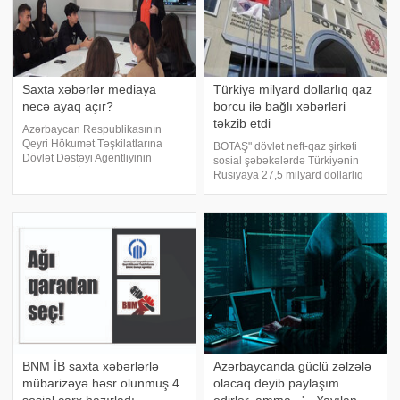
Saxta xəbərlər mediaya
Türkiyə milyard dollarlıq qaz
necə ayaq açır?
borcu ilə bağlı xəbərləri
təkzib etdi
Azərbaycan Respublikasının
Qeyri Hökumət Təşkilatlarına
BOTAŞ" dövlət neft-qaz şirkəti
Dövlət Dəstəyi Agentliyinin
sosial şəbəkələrdə Türkiyənin
dəstəyi ilə "İnnovativ Media"
Rusiyaya 27,5 milyard dollarlıq
Jurnalistlərin Peşəkarlığının
qaz borcu olması və onun
Artırılmasına Dəstək İctimai Birliyi
restrukturizasiyası ətrafında
"KİV-də və sosial şəbəkələrd
danışıqlar aparması ilə bağlı
yayılan xəbərləri təkzib edib.
xəbər veri
BNM İB saxta xəbərlərlə
Azərbaycanda güclü zəlzələ
mübarizəyə həsr olunmuş 4
olacaq deyib paylaşım