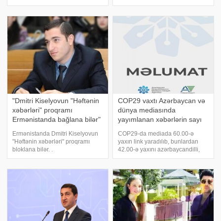
maliyyələşdirəcək". Prezident
min 452 nəfər ölüb. Sağalanların
İlham Əliyev Əfv sərəncamı
sayı 1 milyon 159 min 211-ə
imzalandı: 176 nəfər azadlığa
çatıb. Gün ərzində 16 min 507
buraxıldı
yeni yoluxma, 306 ölüm qeydə
alınıb
"Dmitri Kiselyovun "Həftənin
COP29 vaxtı Azərbaycan və
xəbərləri" proqramı
dünya mediasında
Ermənistanda bağlana bilər"
yayımlanan xəbərlərin sayı
- Mxitar Ayrapetyan
açıqlandı
Ermənistanda Dmitri Kiselyovun
COP29-da mediada 60.00-ə
"Həftənin xəbərləri" proqramı
yaxın link yaradılıb, bunlardan
bloklana bilər. .
42.00-ə yaxını azərbaycandilli,
KONKRET.azxəbər verir ki,
10.600-dən çoxu rusdilli, 7.300-ə
Ermənistan Respublikasının
yaxını ingilisdilli media
yüksək texnoloji sənaye naziri
subyektlərində dərc edilib. xəbər
Mxitar Ayrapetyan Milli
verir ki, bu barədə Audiovizual
Assambleyada keçirdiyi brifin
Şura v