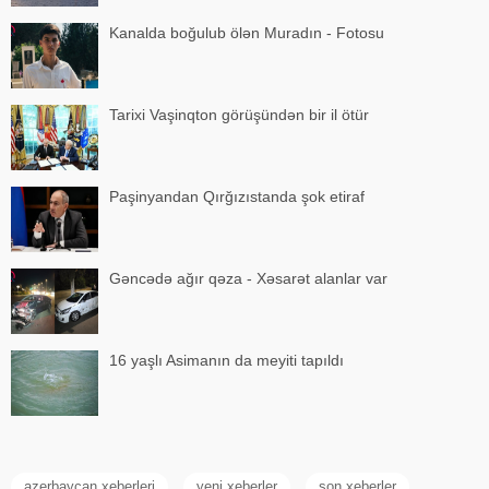
Kanalda boğulub ölən Muradın - Fotosu
Tarixi Vaşinqton görüşündən bir il ötür
Paşinyandan Qırğızıstanda şok etiraf
Gəncədə ağır qəza - Xəsarət alanlar var
16 yaşlı Asimanın da meyiti tapıldı
azerbaycan xeberleri
yeni xeberler
son xeberler