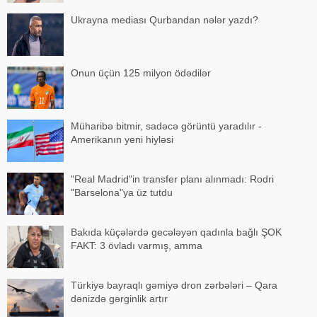
Ukrayna mediası Qurbandan nələr yazdı?
Onun üçün 125 milyon ödədilər
Müharibə bitmir, sadəcə görüntü yaradılır -
Amerikanın yeni hiyləsi
"Real Madrid"in transfer planı alınmadı: Rodri
"Barselona"ya üz tutdu
Bakıda küçələrdə gecələyən qadınla bağlı ŞOK
FAKT: 3 övladı varmış, amma
Türkiyə bayraqlı gəmiyə dron zərbələri – Qara
dənizdə gərginlik artır