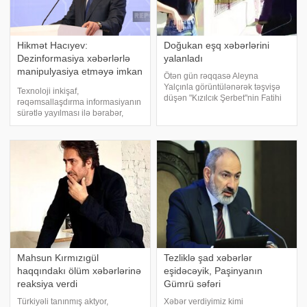
Hikmət Hacıyev:
Doğukan eşq xəbərlərini
Dezinformasiya xəbərlərlə
yalanladı
manipulyasiya etməyə imkan
Ötən gün rəqqasə Aleyna
verir
Yalçınla görüntülənərək təşvişə
Texnoloji inkişaf,
düşən "Kızılcık Şerbet"nin Fatihi
rəqəmsallaşdırma informasiyanın
Doğukan Güngör açıqlama verib.
sürətlə yayılması ilə bərabər,
xəbər verir ki, aktyorun
yalan məlumatın da yayılmasına
görüntüləndiyi zaman sərgilədiyi
səbəb olur. "Report"un Şuşaya
davranışlar tənqid olunub. Aktyo
ezam edilən müxbirinin verdiyi
məlumata əsasən, bunu II Qlobal
Medi
Mahsun Kırmızıgül
Tezliklə şad xəbərlər
haqqındakı ölüm xəbərlərinə
eşidəcəyik, Paşinyanın
reaksiya verdi
Gümrü səfəri
Türkiyəli tanınmış aktyor,
Xəbər verdiyimiz kimi