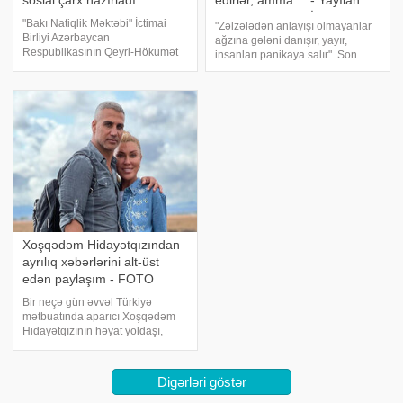
sosial çarx hazırladı
edirlər, amma...' - Yayılan
xəbərlərə RƏSMİ CAVAB
"Bakı Natiqlik Məktəbi" İctimai
"Zəlzələdən anlayışı olmayanlar
Birliyi Azərbaycan
ağzına gələni danışır, yayır,
Respublikasının Qeyri-Hökumət
insanları panikaya salır". Son
Təşkilatlarına Dövlət Dəstəyi
zamanlar Azərbaycanda baş
Agentliyi tərəfindən
verən zəlzələlər əhali arasında
maliyyələşdirilən "Vətəndaş
təşvişə səbəb olub. Bundan
cəmiyyəti və media
istifadə edən bəzi sosial şəbək
nümayəndələri üçün saxta
xəbərlərl
Xoşqədəm Hidayətqızından
ayrılıq xəbərlərini alt-üst
edən paylaşım - FOTO
Bir neçə gün əvvəl Türkiyə
mətbuatında aparıcı Xoşqədəm
Hidayətqızının həyat yoldaşı,
müğənni Doğuşdan ayrılması ilə
bağlı xəbərlər yayılıb. . xəbər verir
ki, Hidayətqızı sosial şəbəkə
Digərləri göstər
paylaşımı ilə ayrılıq xəbərlərini