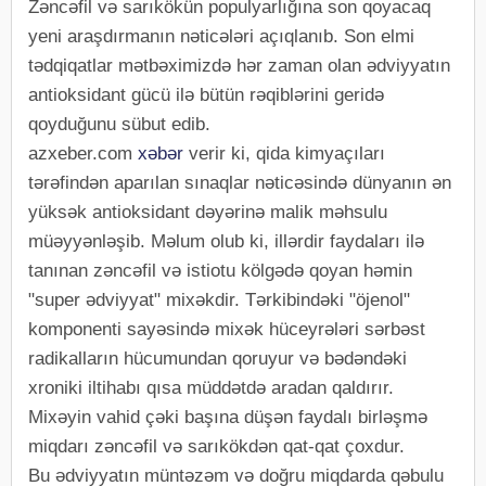
Zəncəfil və sarıkökün populyarlığına son qoyacaq
yeni araşdırmanın nəticələri açıqlanıb. Son elmi
tədqiqatlar mətbəximizdə hər zaman olan ədviyyatın
antioksidant gücü ilə bütün rəqiblərini geridə
qoyduğunu sübut edib.
azxeber.com
xəbər
verir ki, qida kimyaçıları
tərəfindən aparılan sınaqlar nəticəsində dünyanın ən
yüksək antioksidant dəyərinə malik məhsulu
müəyyənləşib. Məlum olub ki, illərdir faydaları ilə
tanınan zəncəfil və istiotu kölgədə qoyan həmin
"super ədviyyat" mixəkdir. Tərkibindəki "öjenol"
komponenti sayəsində mixək hüceyrələri sərbəst
radikalların hücumundan qoruyur və bədəndəki
xroniki iltihabı qısa müddətdə aradan qaldırır.
Mixəyin vahid çəki başına düşən faydalı birləşmə
miqdarı zəncəfil və sarıkökdən qat-qat çoxdur.
Bu ədviyyatın müntəzəm və doğru miqdarda qəbulu