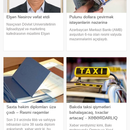
Elşən Nəsirov vəfat etdi
Pulunu dollara çevirmək
istəyənlərin nəzərinə
Naxçıvan Dövlət Universitetinin
İqtisadiyyat və marketinq
Azərbaycan Mərkəzi Bankı (AMB)
kafedrasının müəllimi Elşən
avqustun 6-na olan rəsmi valyuta
Nəsirov vəfat edib. xəbər verir ki,
məzənnələrini açıqlayıb.
bu barədə Universitetin
KONKRET.azxəbər verir ki, AMB-
məlumatında bildirilib. Elşən
nin məlumatına görə, ABŞ
Nurəddin oğlu Nəsirov 29
dollarının rəsmi məzənnəsi
sentyabr 1964-cü ild
dəyişməyərək 1,700 manat
səviyyəsində qalıb. Bu gün
Saxta həkim diplomları üzə
Bakıda taksi qiymətləri
çıxdı – Rəsmi rəqəmlər
bahalaşacaq, tıxaclar
artacaq' - XƏBƏRDARLIQ
Son 3 il ərzində tibb və səhiyyə
ixtisasları üzrə 38 saxta diplom
Xəbər verdiyimiz kimi, Bakı
aşkarlanıb. xəbər verir ki, bu
metrosunda Qırmızı və Yaşıl