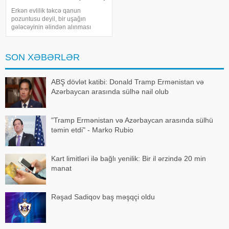
- FOTO
Erkən evlilik təkcə qanun
pozuntusu deyil, bir uşağın
gələcəyinin əlindən alınması
deməkdir. xəbər verir ki, bunu Ailə,
Qadın və Uşaq Problemləri üzrə
Dövlət Komitəsinin mətbuat katibi
SON XƏBƏRLƏR
Teymur Mərdanoğlu deyib. Onun
sözlərin
ABŞ dövlət katibi: Donald Tramp Ermənistan və
Azərbaycan arasında sülhə nail olub
"Tramp Ermənistan və Azərbaycan arasında sülhü
təmin etdi" - Marko Rubio
Kart limitləri ilə bağlı yenilik: Bir il ərzində 20 min
manat
Rəşad Sadiqov baş məşqçi oldu