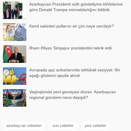
Azərbaycan Prezidenti sülh gündəliyinə töhfələrinə
görə Donald Trampa minnətdarlığını bildirib
Kənd sakinləri pullarını ən çox nəyə xərcləyir?
İlham Əliyev Sinqapur prezidentini təbrik etdi
Avropada qaz anbarlarında təhlükəli vəziyyət: Ən
aşağı göstərici qeydə alındı
Vaşinqtonda yeni geosiyasi düzən: Azərbaycan
regional gündəmi necə dəyişdi?
azerbaycan xeberleri
son xeberler
yeni xeberler