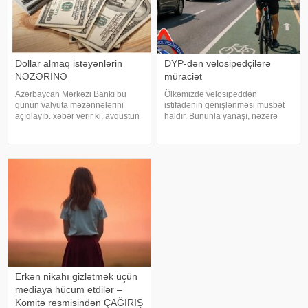
Dollar almaq istəyənlərin
DYP-dən velosipedçilərə
NƏZƏRİNƏ
müraciət
Azərbaycan Mərkəzi Bankı bu
Ölkəmizdə velosipeddən
günün valyuta məzənnələrini
istifadənin genişlənməsi müsbət
açıqlayıb. xəbər verir ki, avqustun
haldır. Bununla yanaşı, nəzərə
5-də ABŞ dollarının məzənnəsi
almaq lazımdır ki, velosipedçilər
dəyişməyərək 1,700 manat,
də yol hərəkətinin digər
Türkiyə lirəsi isə 0,0357 manat
iştirakçıları kimi müəyyən edilmiş
təşkil edib. Öz növbəsində,
qaydalara riayət etməli, özlərinin
Rusiyanın 10
və digə
Erkən nikahı gizlətmək üçün
mediaya hücum etdilər –
Komitə rəsmisindən ÇAĞIRIŞ