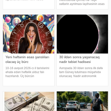
barədə məlumat Təhsildə
xətlərin ayrılması layihəsinin əsas
Keyfiyyət Təminatı Agentliyi
tikinti mərhələsinə avqustun 15-
(TKTA) 2026-cı ilin II rübü üzrə
də start verilir. Bununla yanaşı,
elektron bülletenində əks olunub.
avqustun 15-dən "Nizami" və "28
Agentliyi
May" stansiyalar
Yeni həftənin əsas şanslıları
30 ildən sonra yaşanacaq
olacaq üç bürc
nadir təbiət hadisəsi
10-16 avqust 2026-cı il tarixlərini
Avropada 30 ildən sonra ilk dəfə
əhatə edən həftəlik ulduz falı
tam Günəş tutulması müşahidə
hazırlanıb. Üç bürcün
olunacaq. Nadir astronomik
nümayəndələri əlverişli şəraitin və
hadisə avqustun 12-də baş
gözlənilməz imkanların təsirini
verəcək. Ay Günəşlə Yer
hiss edə biləcəklər. .
arasından keçərək Günəşin
"YourTango"ya istinadən xəbər
qarşısını tamamilə kəsəcək. Tam
veri
tutulma Qrenlandiya, İslandiya