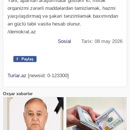
Yəni, aparılan araşdırmalar göstərir ki, mixək
orqanizmi zərərli maddələrdən təmizləmək, həzmi
yaxşılaşdırmaq və şəkəri tənzimləmək baxımından
ən güclü təbii vasitə hesab olunur.
/demokrat.az
Sosial
Tarix: 08 may 2026
f
Paylaş
Turlar.az
[newsid: 0-123300]
Oxşar xəbərlər