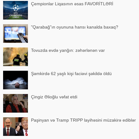
Çempionlar Liqasının əsas FAVORİTLƏRİ
"Qarabağ"ın oyununa hansı kanalda baxaq?
Tovuzda evdə yanğın: zəhərlənən var
Şəmkirdə 62 yaşlı kişi faciəvi şəkildə öldü
Çingiz Əlioğlu vəfat etdi
Paşinyan və Tramp TRIPP layihəsini müzakirə ediblər