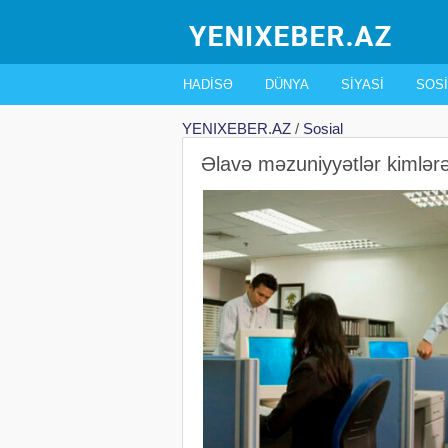
HADISƏ
DÜNYA
SIYASI
SOSI
YENIXEBER.AZ
/
Sosial
Əlavə məzuniyyətlər kimlərə 