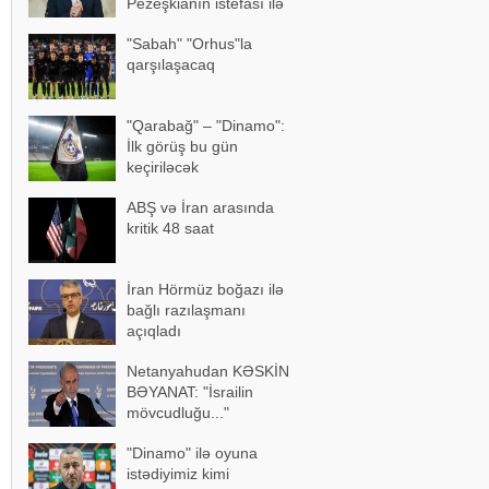
Pezeşkianın istefası ilə
bağlı mühüm açıqlama
"Sabah" "Orhus"la
qarşılaşacaq
"Qarabağ" – "Dinamo":
İlk görüş bu gün
keçiriləcək
ABŞ və İran arasında
kritik 48 saat
İran Hörmüz boğazı ilə
bağlı razılaşmanı
açıqladı
Netanyahudan KƏSKİN
BƏYANAT: "İsrailin
mövcudluğu..."
"Dinamo" ilə oyuna
istədiyimiz kimi