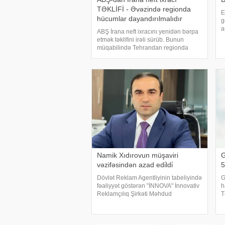
TƏKLİFİ - Əvəzində regionda
E
hücumlar dayandırılmalıdır
g
a
ABŞ İrana neft ixracını yenidən bərpa
m
etmək təklifini irəli sürüb. Bunun
T
müqabilində Tehrandan regionda
A
hücumları dayandırmaq tələb olunur.
t
KONKRET.azxəbər verir ki, Associated
Press agentliyinin regional rəsmiyə
istinadə
Namik Xıdırovun müşaviri
G
vəzifəsindən azad edi̇ldi̇
5
Dövlət Reklam Agentliyinin tabeliyində
G
fəaliyyət göstərən "İNNOVA" İnnovativ
h
Reklamçılıq Şirkəti Məhdud
T
Məsuliyyətli Cəmiyyətinin (MMC)
s
icraçı direktorunun müşaviri
g
vəzifəsindən azad edilib.
v