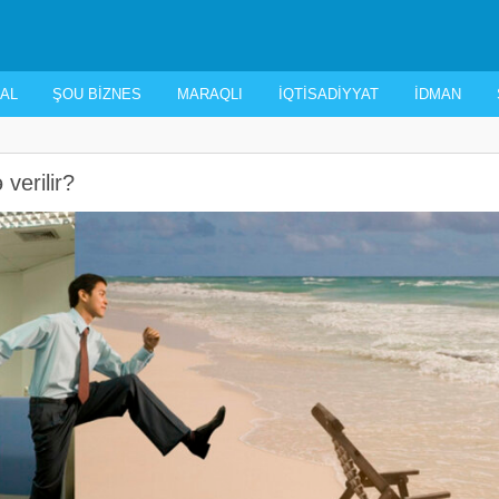
AL
ŞOU BIZNES
MARAQLI
İQTISADIYYAT
İDMAN
verilir?