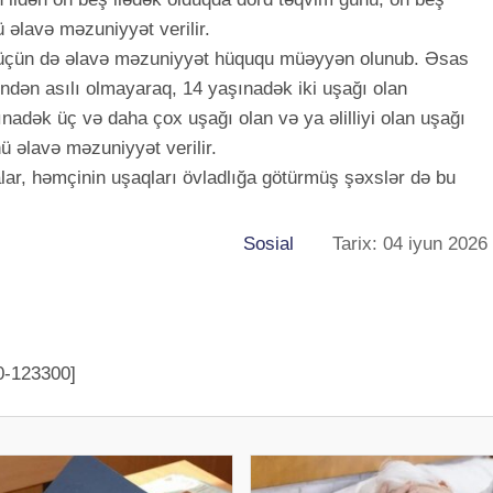
 əlavə məzuniyyət verilir.
r üçün də əlavə məzuniyyət hüququ müəyyən olunub. Əsas
ndən asılı olmayaraq, 14 yaşınadək iki uşağı olan
ınadək üç və daha çox uşağı olan və ya əlilliyi olan uşağı
ü əlavə məzuniyyət verilir.
lar, həmçinin uşaqları övladlığa götürmüş şəxslər də bu
Sosial
Tarix: 04 iyun 2026
0-123300]