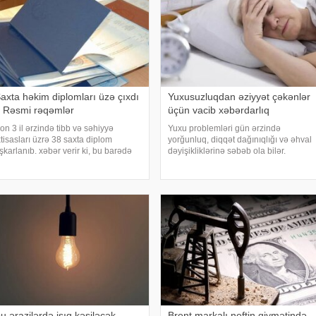
axta həkim diplomları üzə çıxdı
Yuxusuzluqdan əziyyət çəkənlər
 Rəsmi rəqəmlər
üçün vacib xəbərdarlıq
on 3 il ərzində tibb və səhiyyə
Yuxu problemləri gün ərzində
xtisasları üzrə 38 saxta diplom
yorğunluq, diqqət dağınıqlığı və əhval
şkarlanıb. xəbər verir ki, bu barədə
dəyişikliklərinə səbəb ola bilər.
əlumat Təhsildə Keyfiyyət Təminatı
Xüsusilə yuxusuzluq uzun müddət
gentliyi (TKTA) 2026-cı ilin II rübü
davam etdikdə bunun səbəbini
zrə elektron bülletenində əks olunub.
araşdırmaq vacibdir. xəbər verir ki,
gentliyi
yuxu üzrə mütəxəssisləri
u ərazilərdə işıq kəsiləcək
Brent markalı neftin qiymətində