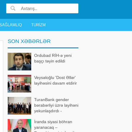
SAĞLAMLIQ
TURIZM
SON XƏBƏRLƏR
Ordubad RİH-ə yeni
başçı təyin edildi
Veysəloğlu 'Dost Əllər'
layihəsini davam etdirir
TuranBank gender
bərabərliyi üzrə layihəni
yekunlaşdırdı -
FOTOLAR
İranda siyasi böhran
yaranacaq –