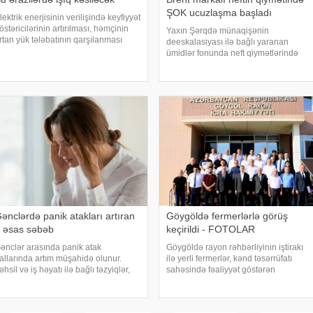
ŞOK ucuzlaşma başladı
lektrik enerjisinin verilişində keyfiyyət
östəricilərinin artırılması, həmçinin
Yaxın Şərqdə münaqişənin
rtan yük tələbatının qarşılanması
deeskalasiyası ilə bağlı yaranan
əqsədilə avqustun 5-də paytaxtda
ümidlər fonunda neft qiymətlərində
ransformator Məntəqəsində (TM),
kəskin ucuzlaşma qeydə alınıb. xəbər
ğdaşda 10 kV-luq hava xətlərində
verir ki, avqustun 4-ü səhər ticarətində
əmi
"Brent" markalı neftin oktyabr
fyuçersini
ənclərdə panik atakları artıran
Göygöldə fermerlərlə görüş
 əsas səbəb
keçirildi - FOTOLAR
ənclər arasında panik atak
Göygöldə rayon rəhbərliyinin iştirakı
allarında artım müşahidə olunur.
ilə yerli fermerlər, kənd təsərrüfatı
əhsil və iş həyatı ilə bağlı təzyiqlər,
sahəsində fəaliyyət göstərən
osial media təsiri, qeyri-müəyyən
sahibkarlar, eləcə də aidiyyəti
ələcək narahatlığı, yuxu pozuntuları
qurumların rəhbər və nümayəndələri
ə gündəlik stress bu problemin əsas
ilə görüş keçirilib. xəbər verir ki,