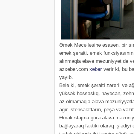
Əmək Məcəlləsinə əsasən, bir sır
əmək şəraiti, əmək funksiyasının 
alınmaqla əlavə məzuniyyət də ver
azxeber.com
xəbər
verir ki, bu 
yayıb.
Belə ki, əmək şəraiti zərərli və a
yüksək həssaslıq, həyəcan, zehni 
az olmamaqla əlavə məzuniyyətlə 
ağır istehsalatların, peşə və vəzi
Əmək stajına görə əlavə məzuniy
bağlayaraq faktiki olaraq işlədiy
ilədək olduqda iki təqvim günü, o