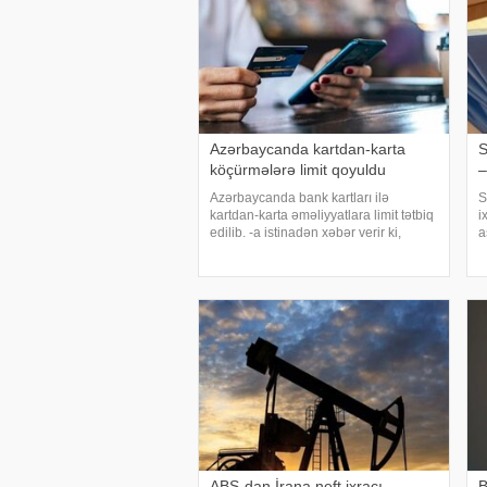
Azərbaycanda kartdan-karta
S
köçürmələrə limit qoyuldu
–
Azərbaycanda bank kartları ilə
S
kartdan-karta əməliyyatlara limit tətbiq
i
edilib. -a istinadən xəbər verir ki,
a
Azərbaycan Mərkəzi Bankı və
m
kommersiya bankları arasında əldə
A
edilmiş razılığa əsasən ölkədə kartla
ü
əməliyyatlar
A
ABŞ-dan İrana neft ixracı
B