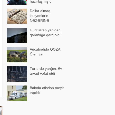
hazırlaşmışıq
Dollar almaq
istəyənlərin
NƏZƏRİNƏ
Gürcüstan yenidən
qaranlığa qərq oldu
Ağcabədidə QƏZA:
Ölən var
Tərtərdə yanğın: Ər-
arvad vəfat etdi
Bakıda ofisdən meyit
tapıldı