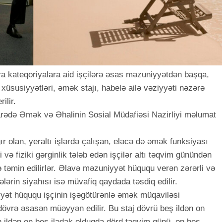
a kateqoriyalara aid işçilərə əsas məzuniyyətdən başqa,
xüsusiyyətləri, əmək stajı, habelə ailə vəziyyəti nəzərə
ilir.
barədə Əmək və Əhalinin Sosial Müdafiəsi Nazirliyi məlumat
ğır olan, yeraltı işlərdə çalışan, eləcə də əmək funksiyası
və fiziki gərginlik tələb edən işçilər altı təqvim günündən
təmin edilirlər. Əlavə məzuniyyət hüququ verən zərərli və
fələrin siyahısı isə müvafiq qaydada təsdiq edilir.
yət hüququ işçinin işəgötürənlə əmək müqaviləsi
i dövrə əsasən müəyyən edilir. Bu staj dövrü beş ildən on
n ildən on beş ilədək olduqda dörd təqvim günü, on beş