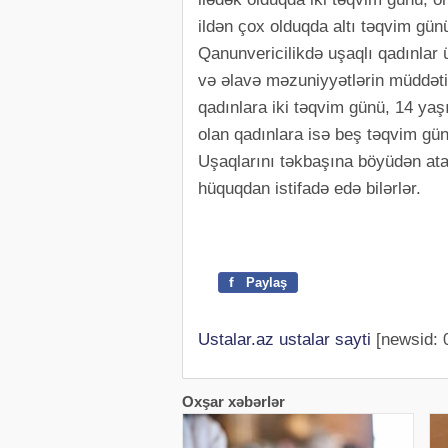
ildən çox olduqda altı təqvim günü
Qanunvericilikdə uşaqlı qadınla
və əlavə məzuniyyətlərin müddəti
qadınlara iki təqvim günü, 14 yaş
olan qadınlara isə beş təqvim gün
Uşaqlarını təkbaşına böyüdən ata
hüquqdan istifadə edə bilərlər.
f
Paylaş
Ustalar.az ustalar sayti
[newsid: 
Oxşar xəbərlər