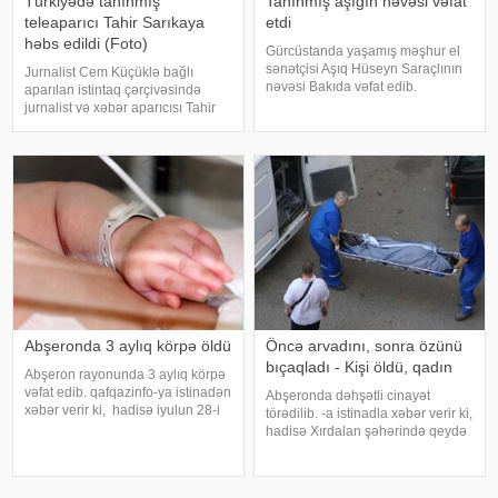
Türkiyədə tanınmış
Tanınmış aşığın nəvəsi vəfat
teleaparıcı Tahir Sarıkaya
etdi
həbs edildi (Foto)
Gürcüstanda yaşamış məşhur el
sənətçisi Aşıq Hüseyn Saraçlının
Jurnalist Cem Küçüklə bağlı
nəvəsi Bakıda vəfat edib.
aparılan istintaq çərçivəsində
"Qafqazinfo"ya istinadən xəbər
jurnalist və xəbər aparıcısı Tahir
verir ki, 47 yaşlı Mehdi Həsənov
Sarıkaya barəsində qərar verilib.
bədbəxt hadisə nəticəsində
Sarıkaya "şantaj" ittihamı ilə həbs
dünyasını dəyişib. Bu gün onu
olunub. xəbər verir ki, İstanbul
Baş Prokurorluğunu
Abşeronda 3 aylıq körpə öldü
Öncə arvadını, sonra özünü
bıçaqladı - Kişi öldü, qadın
Abşeron rayonunda 3 aylıq körpə
vəfat edib. qafqazinfo-ya istinadən
Abşeronda dəhşətli cinayət
xəbər verir ki, hadisə iyulun 28-i
törədilib. -a istinadla xəbər verir ki,
saat 08 radələrində Hökməli
hadisə Xırdalan şəhərində qeydə
qəsəbəsində qeydə alınıb. Belə
alınıb. Zaqatala sakini Tərlan
ki, 10 aprel 2026-cı il təvəllüdlü
İbrahimov yaşadığı evdə 1978-ci il
Səccad Axundov evdə asfiksiyada
təvəllüdlü həyat yoldaşını və