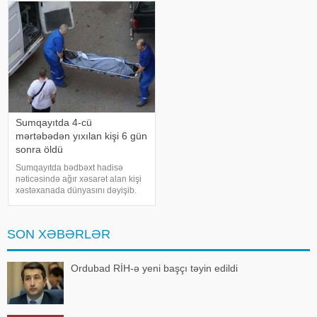
özünü bıçaqlayıb. Nəticəd
Sumqayıtda 4-cü
mərtəbədən yıxılan kişi 6 gün
sonra öldü
Sumqayıtda bədbəxt hadisə
nəticəsində ağır xəsarət alan kişi
xəstəxanada dünyasını dəyişib.
"Report"a istinadən xəbər verir ki,
hadisə iyulun 27-də şəhərin 8-ci
mikrorayon ərazisində baş verib.
SON XƏBƏRLƏR
Belə ki, 1962-c
Ordubad RİH-ə yeni başçı təyin edildi