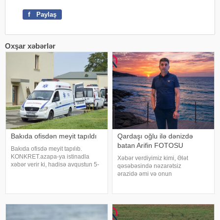
f
Paylaş
Oxşar xəbərlər
Bakıda ofisdən meyit tapıldı
Qardaşı oğlu ilə dənizdə
batan Arifin FOTOSU
Bakıda ofisdə meyit tapılıb.
KONKRET.azapa-ya istinadla
Xəbər verdiyimiz kimi, Ələt
xəbər verir ki, hadisə avqustun 5-
qəsəbəsində nəzarətsiz
də Nizami rayonunda qeydə
ərazidə əmi və onun
alınıb. Bakı şəhər sakini 1975-ci il
qardaşıoğlu batıb. xəbər verir ki,
təvəllüdlü Vüqar Xəlilovun meyiti
əmi Əlihəsənov Arif Həsən
işlədiyi Q.Qarayev prospekti 23-d
oğlunun meyiti sudan tapılaraq
aidiyyəti üzrə təhvil verilib. 15
yaşlı Əlihəsənov Həsən Asi