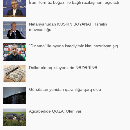
İran Hörmüz boğazı ilə bağlı razılaşmanı açıqladı
Netanyahudan KƏSKİN BƏYANAT: "İsrailin
mövcudluğu..."
"Dinamo" ilə oyuna istədiyimiz kimi hazırlaşmışıq
Dollar almaq istəyənlərin NƏZƏRİNƏ
Gürcüstan yenidən qaranlığa qərq oldu
Ağcabədidə QƏZA: Ölən var