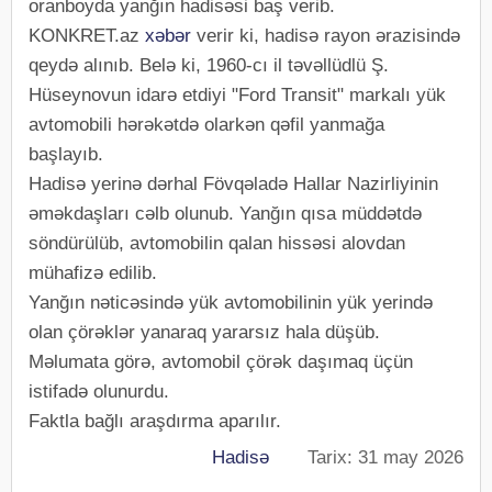
oranboyda yanğın hadisəsi baş verib.
KONKRET.az
xəbər
verir ki, hadisə rayon ərazisində
qeydə alınıb. Belə ki, 1960-cı il təvəllüdlü Ş.
Hüseynovun idarə etdiyi "Ford Transit" markalı yük
avtomobili hərəkətdə olarkən qəfil yanmağa
başlayıb.
Hadisə yerinə dərhal Fövqəladə Hallar Nazirliyinin
əməkdaşları cəlb olunub. Yanğın qısa müddətdə
söndürülüb, avtomobilin qalan hissəsi alovdan
mühafizə edilib.
Yanğın nəticəsində yük avtomobilinin yük yerində
olan çörəklər yanaraq yararsız hala düşüb.
Məlumata görə, avtomobil çörək daşımaq üçün
istifadə olunurdu.
Faktla bağlı araşdırma aparılır.
Hadisə
Tarix: 31 may 2026