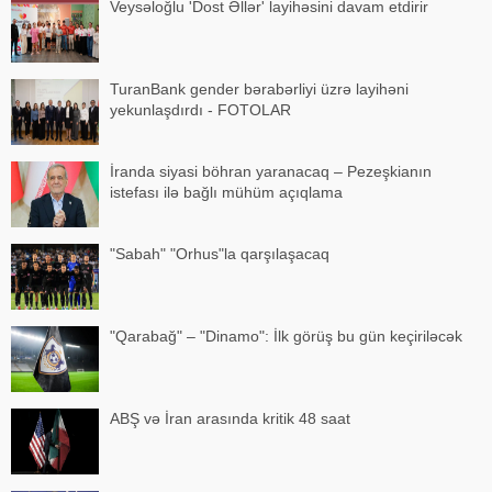
Veysəloğlu 'Dost Əllər' layihəsini davam etdirir
TuranBank gender bərabərliyi üzrə layihəni
yekunlaşdırdı - FOTOLAR
İranda siyasi böhran yaranacaq – Pezeşkianın
istefası ilə bağlı mühüm açıqlama
"Sabah" "Orhus"la qarşılaşacaq
"Qarabağ" – "Dinamo": İlk görüş bu gün keçiriləcək
ABŞ və İran arasında kritik 48 saat