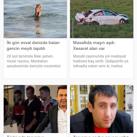
İki gün əvvəl dənizdə batan
Masallıda maşın aşdı:
gəncin meyiti tapıldı
Xəsarət alan var
28 iyul tarixində Bakı şəhəri,
Masallı rayonunda yol-nəqliyyat
Xəzər rayonu, Mərdəkan
hadisəsi baş verib. Qafqazinfo-ya
qəsəbəsində dənizdə nəzarətsiz
istinadla xəbər verir ki, hadisə
ərazidə batan 2009-cu il
yeni Ələt-Astara magistralının
təvəllüdlü Nurlan İsmayılzadənin
rayon ərazisində qeydə alınıb.
meyiti Fövqəladə Hallar
Belə ki, "Chevrolet Cruze" markalı
Nazirliyinin Xüsusi Riskli
maşın idarəetmədə
Xilasetmə Xidmətinin dalğıclar