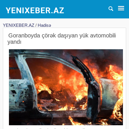
YENIXEBER.AZ
/
Hadisə
Goranboyda çörək daşıyan yük avtomobili
yandı