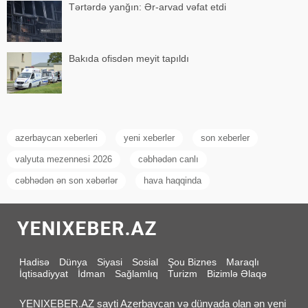
Tərtərdə yanğın: Ər-arvad vəfat etdi
Bakıda ofisdən meyit tapıldı
azerbaycan xeberleri
yeni xeberler
son xeberler
valyuta mezennesi 2026
cəbhədən canlı
cəbhədən ən son xəbərlər
hava haqqinda
Hadisə
Dünya
Siyasi
Sosial
Şou Biznes
Maraqlı
İqtisadiyyat
İdman
Sağlamlıq
Turizm
Bizimlə Əlaqə
YENIXEBER.AZ sayti Azerbaycan və dünyada olan ən yeni