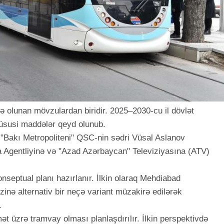
olunan mövzulardan biridir. 2025–2030-cu il dövlət
üsusi maddələr qeyd olunub.
 "Bakı Metropoliteni" QSC-nin sədri Vüsal Aslanov
a Agentliyinə və "Azad Azərbaycan" Televiziyasına (ATV)
onseptual planı hazırlanır. İlkin olaraq Mehdiabad
inə alternativ bir neçə variant müzakirə edilərək
.
ət üzrə tramvay olması planlaşdırılır. İlkin perspektivdə