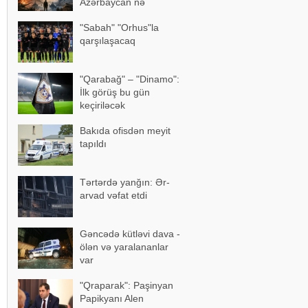
Azərbaycan nə
edəcək? – Bütün
"Sabah" "Orhus"la
detallar bəlli oldu
qarşılaşacaq
"Qarabağ" – "Dinamo":
İlk görüş bu gün
keçiriləcək
Bakıda ofisdən meyit
tapıldı
Tərtərdə yanğın: Ər-
arvad vəfat etdi
Gəncədə kütləvi dava -
ölən və yaralananlar
var
"Qraparak": Paşinyan
Papikyanı Alen