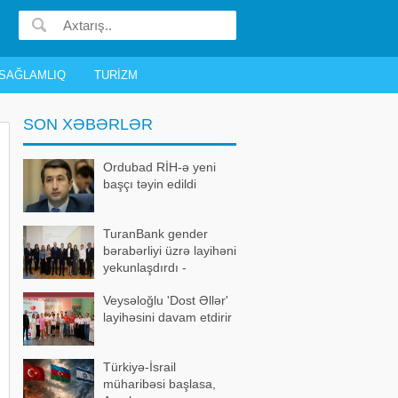
SAĞLAMLIQ
TURIZM
SON XƏBƏRLƏR
Ordubad RİH-ə yeni
başçı təyin edildi
TuranBank gender
bərabərliyi üzrə layihəni
yekunlaşdırdı -
FOTOLAR
Veysəloğlu 'Dost Əllər'
layihəsini davam etdirir
Türkiyə-İsrail
müharibəsi başlasa,