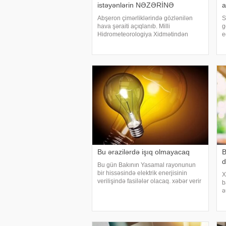
istəyənlərin NƏZƏRİNƏ
a
Abşeron çimərliklərində gözlənilən
S
hava şəraiti açıqlanıb. Milli
g
Hidrometeorologiya Xidmətindən
e
verilən məlumata görə, avqustun 6-da
ç
çimərliklərdə mülayim şimal-qərb
o
küləyi arabir güclənəcək. Dəniz
ə
suyunun temperaturu şima
a
Bu ərazilərdə işıq olmayacaq
B
d
Bu gün Bakının Yasamal rayonunun
bir hissəsində elektrik enerjisinin
X
verilişində fasilələr olacaq. xəbər verir
b
ki, bununla bağlı "Azərişıq" ASC
ə
məlumat yayıb. Bildirilib ki, elektrik
t
enerjisinin verilişində keyfiyyə
b
m
ü