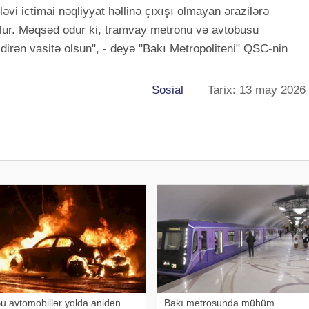
əvi ictimai nəqliyyat həllinə çıxışı olmayan ərazilərə
lur. Məqsəd odur ki, tramvay metronu və avtobusu
şdirən vasitə olsun", - deyə "Bakı Metropoliteni" QSC-nin
Sosial
Tarix: 13 may 2026
u avtomobillər yolda anidən
Bakı metrosunda mühüm