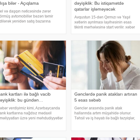
lışa bilər - Açıqlama
dəyişiklik: Bu istiqamətdə
qatarlar işləməyəcək
el və daşqın nəticəsində zərər
örmüş avtomobillər bəzən təmir
Avqustun 15-dən Qırmızı və Yaşıl
dilərək yenidən satış bazarına
xətlərin ayrılması layihəsinin əsas
ıxarılır. Xarici görünüşü tam bərpa
tikinti mərhələsinə start verilir. xəbər
lunan belə nəqliyyat vasitələrinin
verir ki, bu barədə "Bakı Metropoliteni"
vvəlki vəziyyətini müəyyən etmək isə
QSC məlumat yayıb. . Bildirilib ki, 10-
lıcılar üçü
11 aylıq tikinti müddətind
ank kartları ilə bağlı vacib
Gənclərdə panik atakları artıran
əyişiklik: bu gündən…
5 əsas səbəb
əbər verdiyimiz kimi, Azərbaycanda
Gənclər arasında panik atak
ank kartlarına nağdsız mədaxil
hallarında artım müşahidə olunur.
məliyyatları üzrə yeni məhdudiyyətlər
Təhsil və iş həyatı ilə bağlı təzyiqlər,
ətbiq olunacaq. xəbər verir ki,
sosial media təsiri, qeyri-müəyyən
ununla bağlı artıq bir sıra banklar
gələcək narahatlığı, yuxu pozuntuları
üştərilərinə SMS və mobil tətbiq
və gündəlik stress bu problemin əsas
zərində
səbəblər