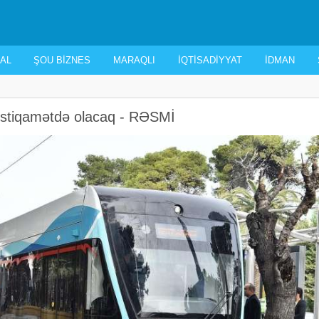
AL
ŞOU BIZNES
MARAQLI
İQTISADIYYAT
İDMAN
 istiqamətdə olacaq - RƏSMİ