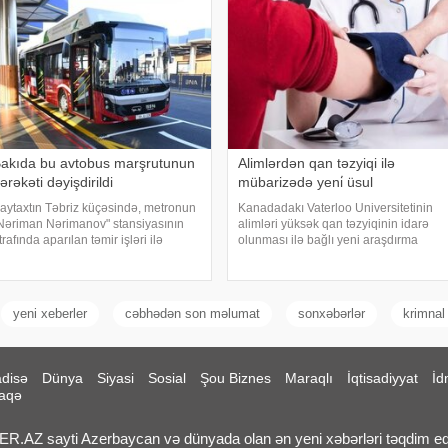
akıda bu avtobus marşrutunun
Alimlərdən qan təzyiqi ilə
ərəkəti dəyişdirildi
mübarizədə yeni̇ üsul
aytaxtın Təbriz küçəsində, metronun
Kanadadakı Vaterloo Universitetinin
Nəriman Nərimanov" stansiyasının
alimləri yüksək qan təzyiqinin idarə
trafında aparılan təmir işləri ilə
olunması ilə bağlı yeni araşdırma
laqədar 24 nömrəli müntəzəm
aparıblar. " "a istinadla xəbər verir ki,
vtobus marşrutunun hərəkət sxemi
tədqiqatın nəticələrinə görə, yalnız
üvəqqəti dəyişdirilib. xəbər verir ki,
duzun (natriumun) qəbulun
əmi
yeni xeberler
cəbhədən son məlumat
sonxəbərlər
krimnal
disə
Dünya
Siyasi
Sosial
Şou Biznes
Maraqlı
İqtisadiyyat
İd
aqə
.AZ sayti Azerbaycan və dünyada olan ən yeni xəbərləri təqdim ed