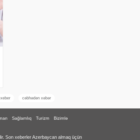
 xeber
cəbhədən xəbər
man
Sağlamlıq
Turizm
Bizimlə
ir. Son xeberler Azerbaycan almaq üçün