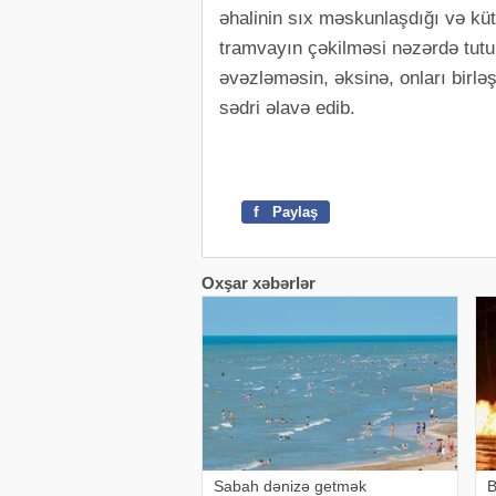
əhalinin sıx məskunlaşdığı və kütl
tramvayın çəkilməsi nəzərdə tutu
əvəzləməsin, əksinə, onları birlə
sədri əlavə edib.
f
Paylaş
Oxşar xəbərlər
Sabah dənizə getmək
B