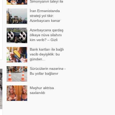
Simonyanın taleyi ilə
üz-üzə qoymaq istəyib
İran Ermənistanda
strateji yol tikir:
Azərbaycanı kənar
keçən marşrut
Azərbaycana qardaş
formalaşır
ölkəyə nüvə silahını
kim verib? – Gizli
razılaşma…
Bank kartları ilə bağlı
vacib dəyişiklik: bu
gündən…
Sürücülərin nəzərinə -
Bu yollar bağlanır
Məşhur aktrisa
saxlanıldı