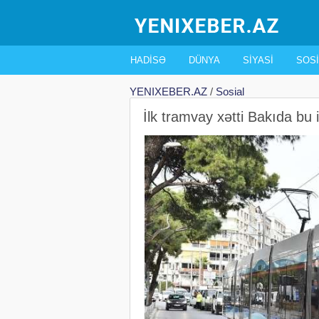
HADISƏ
DÜNYA
SIYASI
SOSI
YENIXEBER.AZ
/
Sosial
İlk tramvay xətti Bakıda bu