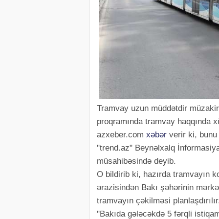
Tramvay uzun müddətdir müzakirə 
proqramında tramvay haqqında x
azxeber.com
xəbər
verir ki, bunu
"trend.az" Beynəlxalq İnformasiy
müsahibəsində deyib.
O bildirib ki, hazırda tramvayın k
ərazisindən Bakı şəhərinin mərkəz
tramvayın çəkilməsi planlaşdırılır
"Bakıda gələcəkdə 5 fərqli istiqam