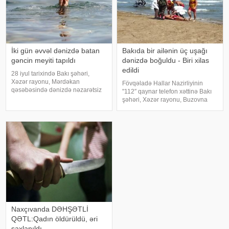
İki gün əvvəl dənizdə batan
Bakıda bir ailənin üç uşağı
gəncin meyiti tapıldı
dənizdə boğuldu - Biri xilas
edildi
28 iyul tarixində Bakı şəhəri,
Xəzər rayonu, Mərdəkan
Fövqəladə Hallar Nazirliyinin
qəsəbəsində dənizdə nəzarətsiz
"112″ qaynar telefon xəttinə Bakı
ərazidə batan 2009-cu il
şəhəri, Xəzər rayonu, Buzovna
təvəllüdlü Nurlan İsmayılzadənin
qəsəbəsində ən yaxın sularda
meyiti Fövqəladə Hallar
xilasetmə məntəqəsindən 1.3 km
Nazirliyinin Xüsusi Riskli
aralı dənizdə nəzarətsiz ərazidə 3
Xilasetmə Xidmətinin dalğıclar
nəfərin batması barədə məluma
Naxçıvanda DƏHŞƏTLİ
QƏTL:Qadın öldürüldü, əri
saxlanıldı