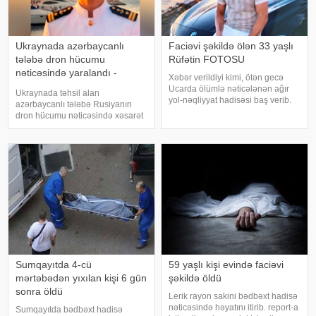
Ukraynada azərbaycanlı
Faciəvi şəkildə ölən 33 yaşlı
tələbə dron hücumu
Rüfətin FOTOSU
nəticəsində yaralandı -
Xəbər verildiyi kimi, ötən gecə
Vəziyyəti ağırdır
Ucarda ölümlə nəticələnən ağır
Ukraynada təhsil alan
yol-nəqliyyat hadisəsi baş verib.
azərbaycanlı tələbə Rusiyanın
bildirir ki, hadisə Bakı-Qazax
dron hücumu nəticəsində xəsarət
magistralının rayonun Qarabörk
alıb. mansetaz-a istinadən xəbər
kəndindən keçən hissəsində
verir ki, Ukraynada dənizçilik
qeydə alınıb. Belə ki, hərəkətdə
ixtisası üzrə təhsil alan
ola
azərbaycanlı tələbə Əli
Mehdiyev Rusiyanın dro
Sumqayıtda 4-cü
59 yaşlı kişi evində faciəvi
mərtəbədən yıxılan kişi 6 gün
şəkildə öldü
sonra öldü
Lerik rayon sakini bədbəxt hadisə
nəticəsində həyatını itirib. report-a
Sumqayıtda bədbəxt hadisə