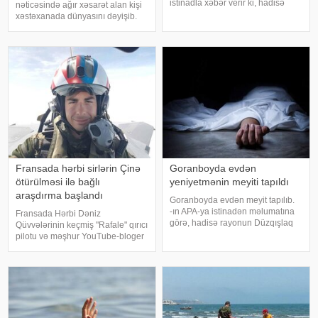
istinadla xəbər verir ki, hadisə
nəticəsində ağır xəsarət alan kişi
rayonun Livədirqə kəndində baş
xəstəxanada dünyasını dəyişib.
verib. Kənd sakini, 1967-ci il
"Report"a istinadən xəbər verir ki,
təvəllüdlü Vaqif Ayazəli oğlu
hadisə iyulun 27-də şəhərin 8-ci
Quliyev səhər saatlarınd
mikrorayon ərazisində baş verib.
Belə ki, 1962-c
Fransada hərbi sirlərin Çinə
Goranboyda evdən
ötürülməsi ilə bağlı
yeniyetmənin meyiti tapıldı
araşdırma başlandı
Goranboyda evdən meyit tapılıb.
-ın APA-ya istinadən məlumatına
Fransada Hərbi Dəniz
görə, hadisə rayonun Düzqışlaq
Qüvvələrinin keçmiş "Rafale" qırıcı
kəndində qeydə alınıb. Belə ki,
pilotu və məşhur YouTube-bloger
kənd sakini 2008-ci il təvəllüdlü Ü.
Pyer-Anri Şüe barəsində rəsmi
Ağayevin meyiti yaşadığı evdə
istintaq başladılıb. "La Voix du
aşkarlanıb. Hazırda hadis
Nord" nəşrinə istinadən xəbər
verir ki, buna səbə