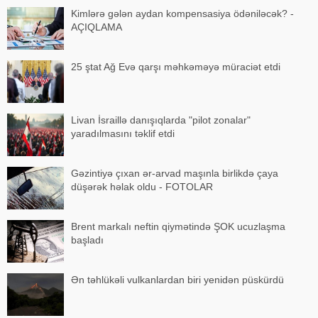
Kimlərə gələn aydan kompensasiya ödəniləcək? -
AÇIQLAMA
25 ştat Ağ Evə qarşı məhkəməyə müraciət etdi
Livan İsraillə danışıqlarda "pilot zonalar"
yaradılmasını təklif etdi
Gəzintiyə çıxan ər-arvad maşınla birlikdə çaya
düşərək həlak oldu - FOTOLAR
Brent markalı neftin qiymətində ŞOK ucuzlaşma
başladı
Ən təhlükəli vulkanlardan biri yenidən püskürdü