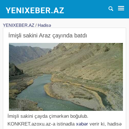
YENIXEBER.AZ
/
Hadisə
İmişli sakini Araz çayında batdı
İmişli sakini çayda çimərkən boğulub.
KONKRET.azoxu.az-a istinadla
xəbər
verir ki, hadisə