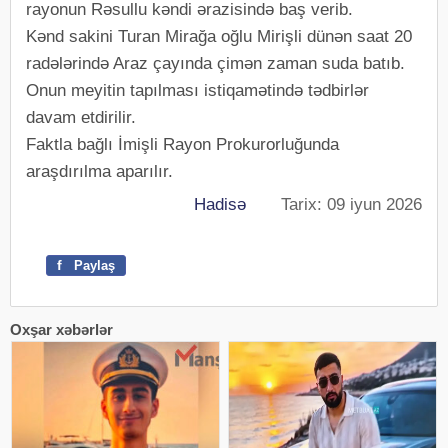
rayonun Rəsullu kəndi ərazisində baş verib.
Kənd sakini Turan Mirağa oğlu Mirişli dünən saat 20
radələrində Araz çayında çimən zaman suda batıb.
Onun meyitin tapılması istiqamətində tədbirlər
davam etdirilir.
Faktla bağlı İmişli Rayon Prokurorluğunda
araşdırılma aparılır.
Hadisə
Tarix: 09 iyun 2026
f
Paylaş
Oxşar xəbərlər