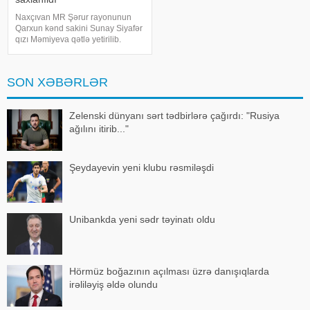
Naxçıvan MR Şərur rayonunun
Qarxun kənd sakini Sunay Siyafər
qızı Məmiyeva qətlə yetirilib.
KONKRET.azNUHÇIXAN-a
istinadla xəbər verir ki, onun
qətlində şübhəli bilinən həyat
SON XƏBƏRLƏR
yoldaşı Nadir Yunis oğlu Məmiyev
saxlanılıb. Bildirili
Zelenski dünyanı sərt tədbirlərə çağırdı: "Rusiya
ağılını itirib..."
Şeydayevin yeni klubu rəsmiləşdi
Unibankda yeni sədr təyinatı oldu
Hörmüz boğazının açılması üzrə danışıqlarda
irəliləyiş əldə olundu