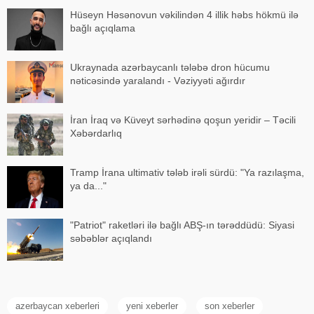
Hüseyn Həsənovun vəkilindən 4 illik həbs hökmü ilə
bağlı açıqlama
Ukraynada azərbaycanlı tələbə dron hücumu
nəticəsində yaralandı - Vəziyyəti ağırdır
İran İraq və Küveyt sərhədinə qoşun yeridir – Təcili
Xəbərdarlıq
Tramp İrana ultimativ tələb irəli sürdü: "Ya razılaşma,
ya da..."
"Patriot" raketləri ilə bağlı ABŞ-ın tərəddüdü: Siyasi
səbəblər açıqlandı
azerbaycan xeberleri
yeni xeberler
son xeberler