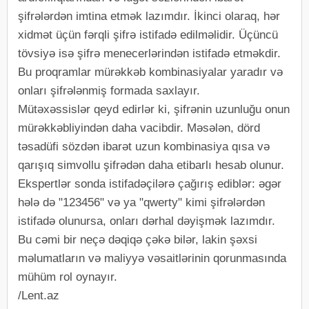
şifrələrdən imtina etmək lazımdır. İkinci olaraq, hər
xidmət üçün fərqli şifrə istifadə edilməlidir. Üçüncü
tövsiyə isə şifrə menecerlərindən istifadə etməkdir.
Bu proqramlar mürəkkəb kombinasiyalar yaradır və
onları şifrələnmiş formada saxlayır.
Mütəxəssislər qeyd edirlər ki, şifrənin uzunluğu onun
mürəkkəbliyindən daha vacibdir. Məsələn, dörd
təsadüfi sözdən ibarət uzun kombinasiya qısa və
qarışıq simvollu şifrədən daha etibarlı hesab olunur.
Ekspertlər sonda istifadəçilərə çağırış ediblər: əgər
hələ də "123456" və ya "qwerty" kimi şifrələrdən
istifadə olunursa, onları dərhal dəyişmək lazımdır.
Bu cəmi bir neçə dəqiqə çəkə bilər, lakin şəxsi
məlumatların və maliyyə vəsaitlərinin qorunmasında
mühüm rol oynayır.
/Lent.az