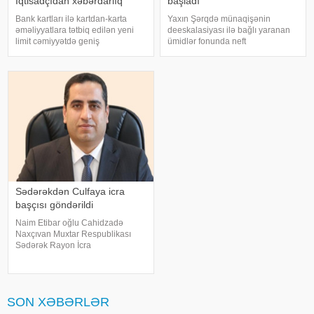
İqtisadçıdan xəbərdarlıq
başladı
Bank kartları ilə kartdan-karta
Yaxın Şərqdə münaqişənin
əməliyyatlara tətbiq edilən yeni
deeskalasiyası ilə bağlı yaranan
limit cəmiyyətdə geniş
ümidlər fonunda neft
müzakirələrə səbəb olub.
qiymətlərində kəskin ucuzlaşma
Avqustun 1-dən qüvvəyə minən
qeydə alınıb. xəbər verir ki,
qaydalara əsasən, vətəndaşlar
avqustun 4-ü səhər ticarətində
gün ərzində maksimum 5 mədaxil
"Brent" markalı neftin oktyabr
və 5 köçürmə əməliyyat
fyuçersini
Sədərəkdən Culfaya icra
başçısı göndərildi
Naim Etibar oğlu Cahidzadə
Naxçıvan Muxtar Respublikası
Sədərək Rayon İcra
Hakimiyyətinin başçısı
vəzifəsindən azad edilib. xəbər
verir ki, bununla bağlı Prezident
İlham Əliyev Sərəncam imzalayıb.
SON XƏBƏRLƏR
Dövlət başçısının digə