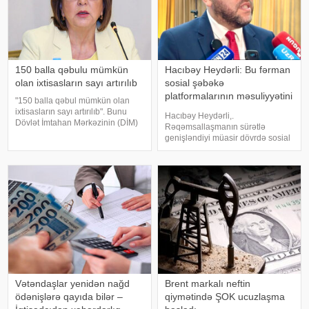
150 balla qəbulu mümkün
Hacıbəy Heydərli: Bu fərman
olan ixtisasların sayı artırılıb
sosial şəbəkə
platformalarının məsuliyyətini
"150 balla qəbul mümkün olan
artıracaq
ixtisasların sayı artırılıb". Bunu
Hacıbəy Heydərli,.
Dövlət İmtahan Mərkəzinin (DİM)
Rəqəmsallaşmanın sürətlə
sədri Məleykə Abbaszadə
genişləndiyi müasir dövrdə sosial
jurnalistlərə açıqlamasında deyib.
şəbəkələr cəmiyyətin gündəlik
Onun sözlərinə görə, ali
həyatının ayrılmaz hissəsinə
qaydalara əsasən, bu bal tələb
çevrilib. Uşaqlar və yeniyetmələr
də bu platformalardan geniş
istifadə edirlər. İnterne
Vətəndaşlar yenidən nağd
Brent markalı neftin
ödənişlərə qayıda bilər –
qiymətində ŞOK ucuzlaşma