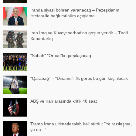
İranda siyasi böhran yaranacaq – Pezeşkianın
istefası ilə bağlı mühüm açıqlama
İran İraq və Küveyt sərhədinə qoşun yeridir – Təcili
Xəbərdarlıq
"Sabah" "Orhus"la qarşılaşacaq
"Qarabağ" – "Dinamo": İlk görüş bu gün keçiriləcək
ABŞ və İran arasında kritik 48 saat
Tramp İrana ultimativ tələb irəli sürdü: "Ya razılaşma,
ya da..."