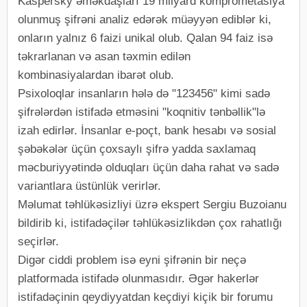
Kaspersky əməkdaşları 19 milyard komprometasiya
olunmuş şifrəni analiz edərək müəyyən ediblər ki,
onların yalnız 6 faizi unikal olub. Qalan 94 faiz isə
təkrarlanan və asan təxmin edilən
kombinasiyalardan ibarət olub.
Psixoloqlar insanların hələ də "123456" kimi sadə
şifrələrdən istifadə etməsini "koqnitiv tənbəllik"lə
izah edirlər. İnsanlar e-poçt, bank hesabı və sosial
şəbəkələr üçün çoxsaylı şifrə yadda saxlamaq
məcburiyyətində olduqları üçün daha rahat və sadə
variantlara üstünlük verirlər.
Məlumat təhlükəsizliyi üzrə ekspert Sergiu Buzoianu
bildirib ki, istifadəçilər təhlükəsizlikdən çox rahatlığı
seçirlər.
Digər ciddi problem isə eyni şifrənin bir neçə
platformada istifadə olunmasıdır. Əgər hakerlər
istifadəçinin qeydiyyatdan keçdiyi kiçik bir forumu