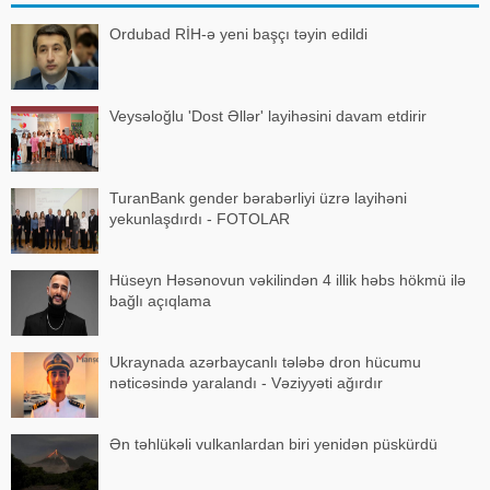
Ordubad RİH-ə yeni başçı təyin edildi
Veysəloğlu 'Dost Əllər' layihəsini davam etdirir
TuranBank gender bərabərliyi üzrə layihəni
yekunlaşdırdı - FOTOLAR
Hüseyn Həsənovun vəkilindən 4 illik həbs hökmü ilə
bağlı açıqlama
Ukraynada azərbaycanlı tələbə dron hücumu
nəticəsində yaralandı - Vəziyyəti ağırdır
Ən təhlükəli vulkanlardan biri yenidən püskürdü