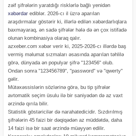
zəif şifrələrin yaratdığı risklərlə bağlı yenidən
xəbərdar
ediblər. 2026-cı il üzrə aparılan
araşdırmalar göstərir ki, illərlə edilən xəbərdarlıqlara
baxmayaraq, ən sadə şifrələr hələ də ən çox istifadə
olunan kombinasiya olaraq qalır.
azxeber.com xəbər verir ki, 2025-2026-cı illərdə baş
vermiş məlumat sızmaları əsasında aparılan təhlilə
görə, dünyada ən populyar şifrə "123456" olub.
Ondan sonra "123456789", "password" və "qwerty"
gəlir.
Mütəxəssislərin sözlərinə görə, bu tip şifrələr
avtomatik seçim üsulu ilə bir saniyədən də az vaxt
ərzində qırıla bilir.
Statistik göstəricilər də narahatedicidir. Sızdırılmış
şifrələrin 45 faizi bir dəqiqədən az müddətdə, daha
14 faizi isə bir saat ərzində müəyyən edilir.