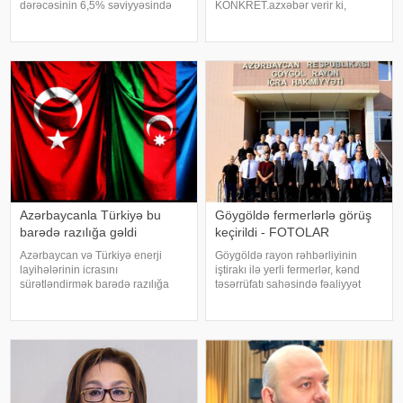
dərəcəsinin 6,5% səviyyəsində
KONKRET.azxəbər verir ki,
saxlanılması barədə qərar qəbul
birjalarda aparılan ticarət zamanı
edib. xəbər verir ki, bu barədə
"Brent" markalı neftin bir barreli
AMB məlumat yayıb. Məlumata
83,82 dollara, WTI (yüngül)
görə, faiz dəhlizinin aşağı həddi
markalı neftin bir barreli is
5,5%, yuxar
Azərbaycanla Türkiyə bu
Göygöldə fermerlərlə görüş
barədə razılığa gəldi
keçirildi - FOTOLAR
Azərbaycan və Türkiyə enerji
Göygöldə rayon rəhbərliyinin
layihələrinin icrasını
iştirakı ilə yerli fermerlər, kənd
sürətləndirmək barədə razılığa
təsərrüfatı sahəsində fəaliyyət
gəliblər. xəbər verir ki, bu barədə
göstərən sahibkarlar, eləcə də
energetika naziri Pərviz Şahbazov
aidiyyəti qurumların rəhbər və
"X" sosial şəbəkəsindəki
nümayəndələri ilə görüş keçirilib.
hesabında yazıb. "İstanbuld
xəbər verir ki, görüşdə çıxı