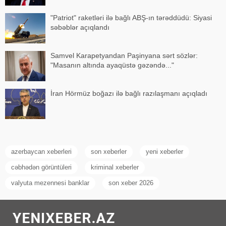
"Patriot" raketləri ilə bağlı ABŞ-ın tərəddüdü: Siyasi
səbəblər açıqlandı
Samvel Karapetyandan Paşinyana sərt sözlər:
"Masanın altında ayaqüstə gəzəndə..."
İran Hörmüz boğazı ilə bağlı razılaşmanı açıqladı
azerbaycan xeberleri
son xeberler
yeni xeberler
cəbhədən görüntüleri
kriminal xeberler
valyuta mezennesi banklar
son xeber 2026