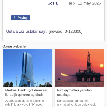
Sosial
Tarix: 12 may 2026
f
Paylaş
Ustalar.az ustalar sayti
[newsid: 0-123300]
Oxşar xəbərlər
Mərkəzi Bank uçot dərəcəsi
Neft qiymətləri yenidən
ilə bağlı qərarını açıqladı
ucuzlaşdı
Azərbaycan Mərkəzi Bankının
Dünya bazarlarında neft
(AMB) İdarə Heyəti (İH) uçot
qiymətləri yenidən enişə keçib.