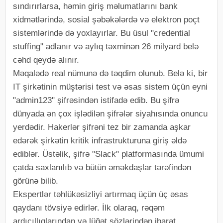
sındırırlarsa, həmin giriş məlumatlarını bank
xidmətlərində, sosial şəbəkələrdə və elektron poçt
sistemlərində də yoxlayırlar. Bu üsul "credential
stuffing" adlanır və aylıq təxminən 26 milyard belə
cəhd qeydə alınır.
Məqalədə real nümunə də təqdim olunub. Belə ki, bir
IT şirkətinin müştərisi test və əsas sistem üçün eyni
"admin123" şifrəsindən istifadə edib. Bu şifrə
dünyada ən çox işlədilən şifrələr siyahısında onuncu
yerdədir. Hakerlər şifrəni tez bir zamanda aşkar
edərək şirkətin kritik infrastrukturuna giriş əldə
ediblər. Üstəlik, şifrə "Slack" platformasında ümumi
çatda saxlanılıb və bütün əməkdaşlar tərəfindən
görünə bilib.
Ekspertlər təhlükəsizliyi artırmaq üçün üç əsas
qaydanı tövsiyə edirlər. İlk olaraq, rəqəm
ardıcıllıqlarından və lüğət sözlərindən ibarət