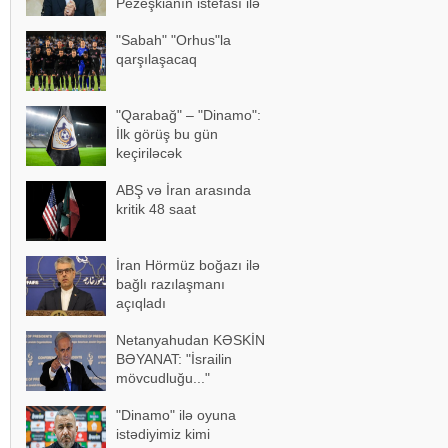
Pezeşkianın istefası ilə
bağlı mühüm açıqlama
"Sabah" "Orhus"la
qarşılaşacaq
"Qarabağ" – "Dinamo":
İlk görüş bu gün
keçiriləcək
ABŞ və İran arasında
kritik 48 saat
İran Hörmüz boğazı ilə
bağlı razılaşmanı
açıqladı
Netanyahudan KƏSKİN
BƏYANAT: "İsrailin
mövcudluğu..."
"Dinamo" ilə oyuna
istədiyimiz kimi