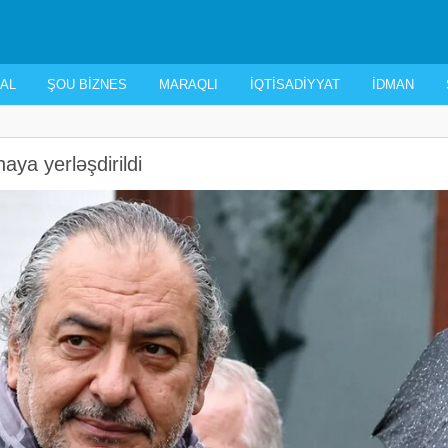
AL
ŞOU BIZNES
MARAQLI
İQTISADIYYAT
İDMAN
aya yerləşdirildi