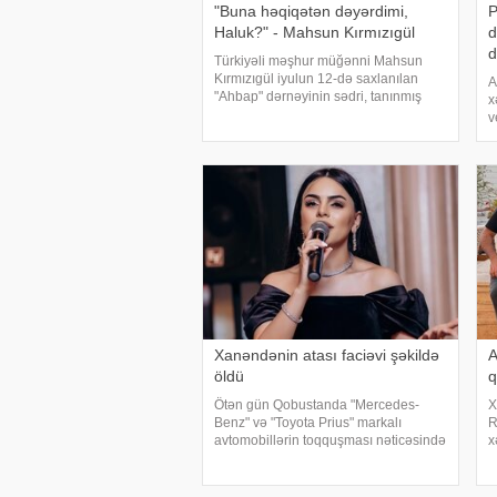
"Buna həqiqətən dəyərdimi,
P
Haluk?" - Mahsun Kırmızıgül
d
d
Türkiyəli məşhur müğənni Mahsun
Kırmızıgül iyulun 12-də saxlanılan
A
"Ahbap" dərnəyinin sədri, tanınmış
x
müğənni Haluk Leventlə bağlı
v
paylaşım edib. xəbər verir ki, Mahsun
x
instaqram hesabında bir zamanlar ən
u
yaxı
b
A
Xanəndənin atası faciəvi şəkildə
A
öldü
q
Ötən gün Qobustanda "Mercedes-
X
Benz" və "Toyota Prius" markalı
R
avtomobillərin toqquşması nəticəsində
x
bir nəfər ölüb. Qəzada həyatını itirən
K
"Mercedes"in sürücüsü 61 yaşlı Zakir
p
Ağayev xanənd
m