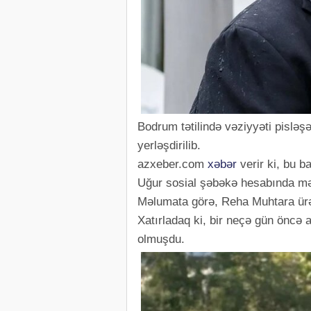
Bodrum tətilində vəziyyəti pislə
yerləşdirilib.
azxeber.com
xəbər
verir ki, bu b
Uğur sosial şəbəkə hesabında mə
Məlumata görə, Reha Muhtara ürə
Xatırladaq ki, bir neçə gün öncə
olmuşdu.