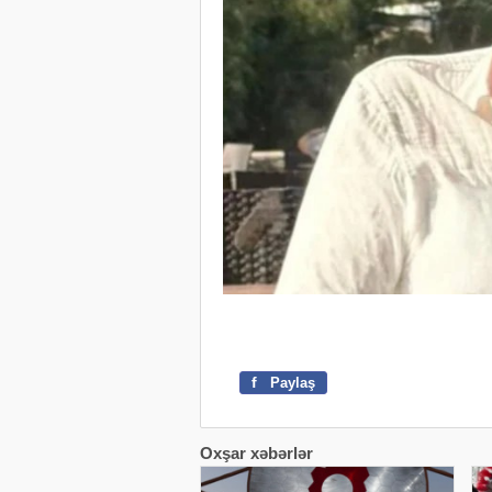
f
Paylaş
Oxşar xəbərlər