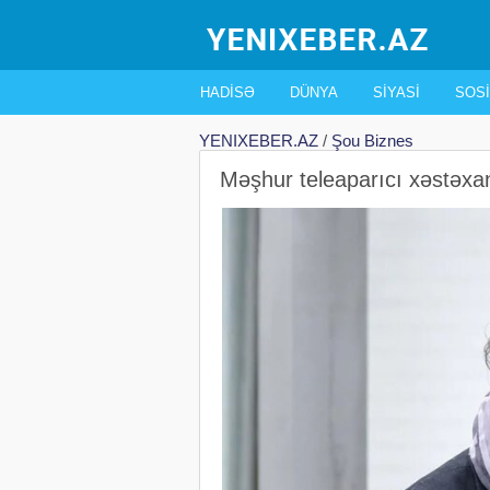
HADISƏ
DÜNYA
SIYASI
SOSI
YENIXEBER.AZ
/
Şou Biznes
Məşhur teleaparıcı xəstəxan