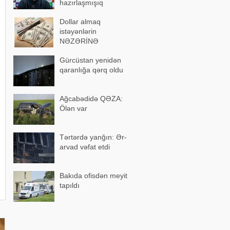
hazırlaşmışıq
Dollar almaq
istəyənlərin
NƏZƏRİNƏ
Gürcüstan yenidən
qaranlığa qərq oldu
Ağcabədidə QƏZA:
Ölən var
Tərtərdə yanğın: Ər-
arvad vəfat etdi
Bakıda ofisdən meyit
tapıldı