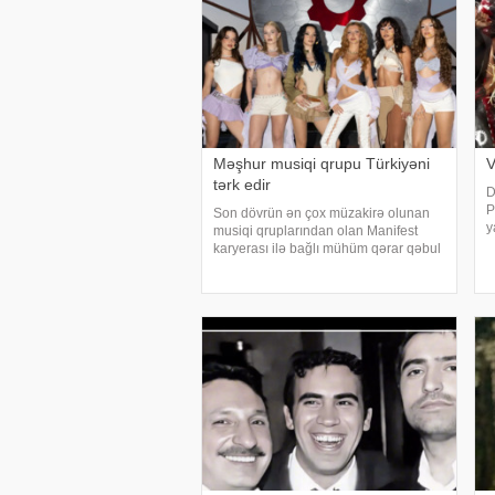
Məşhur musiqi qrupu Türkiyəni
V
tərk edir
D
P
Son dövrün ən çox müzakirə olunan
y
musiqi qruplarından olan Manifest
i
karyerası ilə bağlı mühüm qərar qəbul
ö
edib. xarici mətbuata istinadən xəbər
s
verir ki, qrupun qurucusu və meneceri
Tolqa Akış üzvlərin sentyabr ayında
İstanbuldak