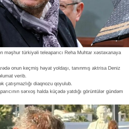
şən məşhur türkiyəli teleaparıcı Reha Muhtar xəstəxanaya
arədə onun keçmiş həyat yoldaşı, tanınmış aktrisa Deniz
lumat verib.
k çatışmazlığı diaqnozu qoyulub.
 aparıcının sərxoş halda küçədə yatdığı görüntülər gündəm