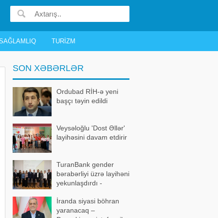
SAĞLAMLIQ
TURIZM
SON XƏBƏRLƏR
Ordubad RİH-ə yeni
başçı təyin edildi
Veysəloğlu 'Dost Əllər'
layihəsini davam etdirir
TuranBank gender
bərabərliyi üzrə layihəni
yekunlaşdırdı -
FOTOLAR
İranda siyasi böhran
yaranacaq –