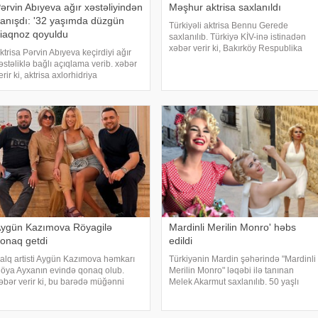
ərvin Abıyeva ağır xəstəliyindən
Məşhur aktrisa saxlanıldı
anışdı: '32 yaşımda düzgün
Türkiyəli aktrisa Bennu Gerede
iaqnoz qoyuldu
saxlanılıb. Türkiyə KİV-inə istinadən
xəbər verir ki, Bakırköy Respublika
ktrisa Pərvin Abıyeva keçirdiyi ağır
Baş Prokurorluğu aktrisanın qatıldığı
əstəliklə bağlı açıqlama verib. xəbər
televiziya proqramında səsləndirdiyi
erir ki, aktrisa axlorhidriya
fikirlərlə bağlı "ədəbsizlik" ittiham
əstəliyindən əziyyət çəkdiyini və
zun illər düzgün diaqnoz qoyula
ilmədiyini bildirib. "Bu əməliyyat
zərbaycand
ygün Kazımova Röyagilə
Mardinli Merilin Monro' həbs
onaq getdi
edildi
alq artisti Aygün Kazımova həmkarı
Türkiyənin Mardin şəhərində "Mardinli
öya Ayxanın evində qonaq olub.
Merilin Monro" ləqəbi ilə tanınan
əbər verir ki, bu barədə müğənni
Melek Akarmut saxlanılıb. 50 yaşlı
azım Can instaqram hesabında
Melek Akarmutun sosial media
aylaşım edib. Görüntülər qısa
hesabında 15 iyul 2016-cı il çevriliş
üddətdə izləyicilərin marağına
cəhdi ilə bağlı cinayət tərkibli olduğ