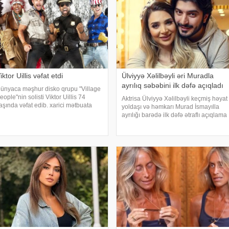
iktor Uillis vəfat etdi
Ülviyyə Xəlilbəyli əri Muradla
ayrılıq səbəbini ilk dəfə açıqladı
ünyaca məşhur disko qrupu "Village
eople"nin solisti Viktor Uillis 74
Aktrisa Ülviyyə Xəlilbəyli keçmiş həyat
aşında vəfat edib. xarici mətbuata
yoldaşı və həmkarı Murad İsmayılla
stinadən xəbər verir ki, sənətçinin
ayrılığı barədə ilk dəfə ətraflı açıqlama
lümü ilə bağlı məlumat qrupun rəsmi
verib. Aktrisa bu barədə Nail
osial media hesablarında yayıla
Naiboğlunun "YouTube" kanalında
yayımlanan müsahibəsində danışıb