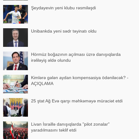
Şeydayevin yeni klubu rəsmiləşdi
Unibankda yeni sədr təyinatı oldu
Hörmüz boğazının açılması üzrə danışıqlarda
irəliləyiş əldə olundu
Kimlərə gələn aydan kompensasiya ödəniləcək? -
AÇIQLAMA
25 ştat Ağ Evə qarşı məhkəməyə müraciət etdi
Livan İsraillə danışıqlarda "pilot zonalar"
yaradılmasını təklif etdi