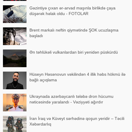
Gəzintiyə çıxan ər-arvad maşınla birlikdə çaya
düşərək həlak oldu - FOTOLAR
Brent markalı neftin qiymətində ŞOK ucuzlaşma
başladı
Ən təhlükəli vulkanlardan biri yenidən püskürdü
Hüseyn Həsənovun vəkilindən 4 illik həbs hökmü ilə
bağlı açıqlama
Ukraynada azərbaycanlı tələbə dron hücumu
nəticəsində yaralandı - Vəziyyəti ağırdır
İran İraq və Küveyt sərhədinə qoşun yeridir – Təcili
Xəbərdarlıq