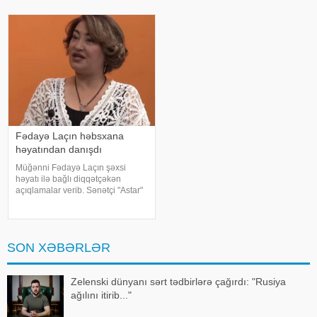
ekran əsəri dünya üzr
məlumat yayıb. Bildirilib ki,
Kanada 2015-ci ildə yarışmay
Fədayə Laçın həbsxana
həyatından danışdı
Müğənni Fədayə Laçın şəxsi
həyatı ilə bağlı diqqətçəkən
açıqlamalar verib. Sənətçi "Astar"
yutub layihəsində ailəsində
yaşadığı çətinliklərdən danışıb.
F.Laçın bildirib ki, atası anasına
xəyanət etdikdən sonra
SON XƏBƏRLƏR
valideynlər
Zelenski dünyanı sərt tədbirlərə çağırdı: "Rusiya
ağılını itirib..."