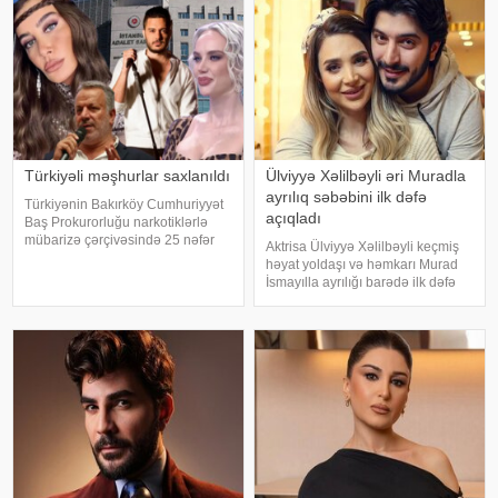
maraqla qarşılanıb. Həmi
Türkiyəli məşhurlar saxlanıldı
Ülviyyə Xəlilbəyli əri Muradla
ayrılıq səbəbini ilk dəfə
Türkiyənin Bakırköy Cumhuriyyət
açıqladı
Baş Prokurorluğu narkotiklərlə
mübarizə çərçivəsində 25 nəfər
Aktrisa Ülviyyə Xəlilbəyli keçmiş
barəsində saxlanılma qərarı verib.
həyat yoldaşı və həmkarı Murad
Şübhəlilər arasında sənətçi,
İsmayılla ayrılığı barədə ilk dəfə
aktyor, iş adamı və obyekt
ətraflı açıqlama verib. Aktrisa bu
sahiblərinin olduğu bildirilib.
barədə Nail Naiboğlunun
Əməliyya
"YouTube" kanalında yayımlanan
müsahibəsində danışıb