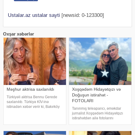
Ustalar.az ustalar sayti
[newsid: 0-123300]
Oxşar xəbərlər
Məşhur aktrisa saxlanıldı
Xoşqədəm Hidayətqızı və
Doğuşun istirahət -
Türkiyəli aktrisa Bennu Gerede
FOTOLARI
saxlanılıb. Türkiyə KİV-inə
istinadən xəbər verir ki, Bakırköy
Tanınmış teleaparıcı, əməkdar
Respublika Baş Prokurorluğu
jurnalist Xoşqədəm Hidayətqızı
aktrisanın qatıldığı televiziya
istirahətdən ailə fotolarını
proqramında səsləndirdiyi
paylaşıb. xəbər verir ki, o fotolara
fikirlərlə bağlı "ədəbsizlik" ittiham
"bizim komanda ən yaxşıdır"
başlığını yazıb. Fotolar böyük