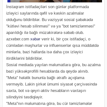
İnstaqram istifadəçiləri son günlər platformada
izləyici saylarında qəfil və kəskin azalmalar
olduğunu bildiriblər. Bu vəziyyət sosial şəbəkədə
"kütləvi hesab silinməsi" və ya "bot təmizlənməsi"
aparıldığı ilə bağlı müzakirələrə səbəb olub.
azxeber.com
xəbər
verir ki, bir çox istifadəçi, o
cümlədən məşhurlar və influenserlər qısa müddətdə
minlərlə, bəzi hallarda isə daha çox izləyici
itirdiklərini bildiriblər.
Sosial mediada yayılan məlumatlara görə, bu azalma
bəzi yüksəkprofilli hesablarda da qeydə alınıb.
"Meta" hələlik bununla bağlı ətraflı açıqlama
verməyib. Lakin şirkət ümumi siyasət çərçivəsində
saxta, bot və qeyri-aktiv hesabların vaxtaşırı
silindiyini təsdiqləyir.
"Meta"nın məlumatına görə, bu cür təmizləmələr