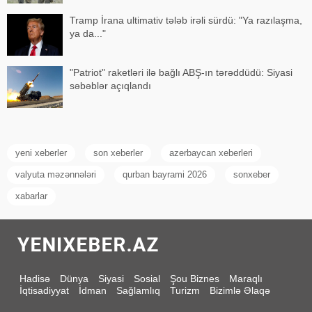
Tramp İrana ultimativ tələb irəli sürdü: "Ya razılaşma,
ya da..."
"Patriot" raketləri ilə bağlı ABŞ-ın tərəddüdü: Siyasi
səbəblər açıqlandı
yeni xeberler
son xeberler
azerbaycan xeberleri
valyuta məzənnələri
qurban bayrami 2026
sonxeber
xabarlar
Hadisə
Dünya
Siyasi
Sosial
Şou Biznes
Maraqlı
İqtisadiyyat
İdman
Sağlamlıq
Turizm
Bizimlə Əlaqə