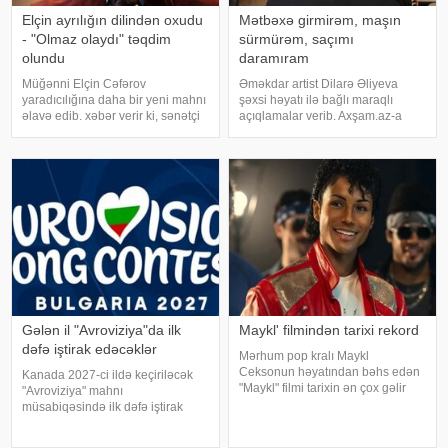
Elçin ayrılığın dilindən oxudu
Mətbəxə girmirəm, maşın
- "Olmaz olaydı" təqdim
sürmürəm, saçımı
olundu
daramıram
Müğənni Elçin Cəfərov
Əməkdar artist Dilarə Əliyeva
yaradıcılığına daha bir yeni mahnı
şəxsi həyatı ilə bağlı maraqlı
əlavə edib. xəbər verir ki, sənətçi
açıqlamalar verib. Axşam.az-a
bu dəfə "Olmaz olaydı" adlı
istinafdən xəbər verir ki, aktrisa
mahnısını dinləyicilərin ixtiyarına
"İki başlı" proqramında heç vaxt
verib. . Bəstənin sözləri Rafael
avtomobil idarə etmədiyini deyib.
Şabanova, musiqisi is
O, sürücü ilə hərəkə
Gələn il "Avroviziya"da ilk
Maykl' filmindən tarixi rekord
dəfə iştirak edəcəklər
Mərhum pop kralı Maykl
Ceksonun həyatından bəhs edən
Kanada 2027-ci ildə keçiriləcək
"Maykl" filmi tarixin ən çox gəlir
"Avroviziya" mahnı
gətirən bioqrafik filmi olub. xarici
müsabiqəsində ilk dəfə iştirak
mətbuata istinadən xəbər verir ki,
edəcək. xəbər verir ki, bu barədə
aprelin sonunda nümayişə çıxan
"Avroviziya"nın rəsmi saytı