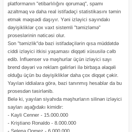
platformanın "etibarlılığını qorumaq", spamı
azaltmaq və daha real istifadəçi statistikasını təmin
etmək məqsədi daşıyır. Yəni izləyici sayındakı
dəyişikliklər çox vaxt sistemli "təmizləmə"
proseslərinin nəticəsi olur.
Son "təmizlik"də bəzi istifadəçilərin qısa müddətdə
ciddi izləyici itkisi yaşaması diqqəti xüsusilə cəlb
edib. İnfluenser və məşhurlar üçün izləyici sayı
brend dəyəri və reklam gəlirləri ilə birbaşa əlaqəli
olduğu üçün bu dəyişikliklər daha çox diqqət çəkir.
Yayılan iddialara görə, bəzi tanınmış hesablar da bu
prosesdən təsirlənib.
Belə ki, yayılan siyahıda məşhurların silinən izləyici
sayları aşağıdakı kimidir:
- Kayli Cenner - 15.000.000
- Kriştiano Ronaldo - 8.000.000
- Selena Qomez - 6.000.000