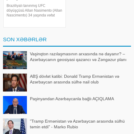
Braziliyalı tanınmış UFC
döyüşçüsü Allan Nasimento (Allan
Nascimento) 34 yaşında vəfat
edib. KONKRET.azxəbər verir ki,
bu barədə UFC məlumat yayıb.
Bildirilib ki, idmançı yatdığı
zamanı ürək tutması nəticəsində
SON XƏBƏRLƏR
həyatını itirib
Vaşinqton razılaşmasının arxasında nə dayanır? –
Azərbaycanın geosiyasi qazancı və Zəngəzur planı
ABŞ dövlət katibi: Donald Tramp Ermənistan və
Azərbaycan arasında sülhə nail olub
Paşinyandan Azərbaycanla bağlı AÇIQLAMA
"Tramp Ermənistan və Azərbaycan arasında sülhü
təmin etdi" - Marko Rubio