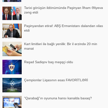
Tarixi görüşün ildönümündə Paşinyan İlham Əliyevə
zəng etdi
Paşinyandan etiraf: ABŞ Ermənistanı dalandan xilas
etdi
Kart limitləri ilə bağlı yenilik: Bir il ərzində 20 min
manat
Rəşad Sadiqov baş məşqçi oldu
Çempionlar Liqasının əsas FAVORİTLƏRİ
"Qarabağ"ın oyununa hansı kanalda baxaq?