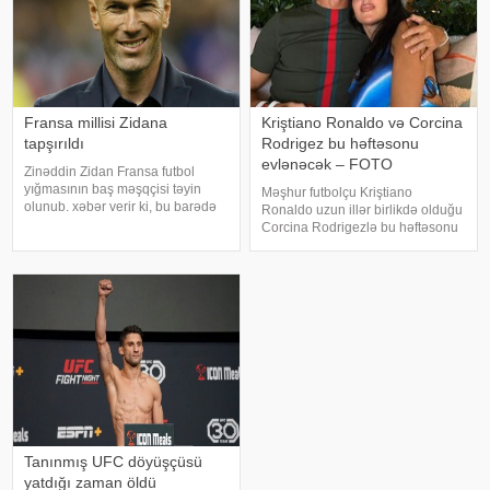
Fransa millisi Zidana
Kriştiano Ronaldo və Corcina
tapşırıldı
Rodrigez bu həftəsonu
evlənəcək – FOTO
Zinəddin Zidan Fransa futbol
yığmasının baş məşqçisi təyin
Məşhur futbolçu Kriştiano
olunub. xəbər verir ki, bu barədə
Ronaldo uzun illər birlikdə olduğu
Fransa Futbol federasiya məlumat
Corcina Rodrigezlə bu həftəsonu
yayıb. Dünya çempionu və
nikah masasına oturacaq.
Çempionlar Liqasının üçqat qalibi
KONKRET.azxəbər verir ki, 41
ilə 2030-cu ildə keçiriləcək Futbo
yaşlı futbolçu ilə 32 yaşlı modelin
toy mərasimi Ronaldoya doğma
olan Portuqaliyanı
Tanınmış UFC döyüşçüsü
yatdığı zaman öldü