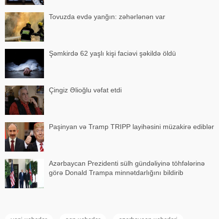
Tovuzda evdə yanğın: zəhərlənən var
Şəmkirdə 62 yaşlı kişi faciəvi şəkildə öldü
Çingiz Əlioğlu vəfat etdi
Paşinyan və Tramp TRIPP layihəsini müzakirə ediblər
Azərbaycan Prezidenti sülh gündəliyinə töhfələrinə
görə Donald Trampa minnətdarlığını bildirib