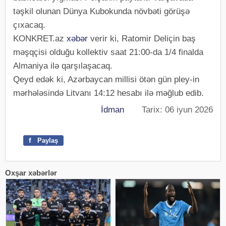
təşkil olunan Dünya Kubokunda növbəti görüşə
çıxacaq.
KONKRET.az
xəbər
verir ki, Ratomir Deliçin baş
məşqçisi olduğu kollektiv saat 21:00-da 1/4 finalda
Almaniya ilə qarşılaşacaq.
Qeyd edək ki, Azərbaycan millisi ötən gün pley-in
mərhələsində Litvanı 14:12 hesabı ilə məğlub edib.
İdman
Tarix: 06 iyun 2026
f
Paylaş
Oxşar xəbərlər