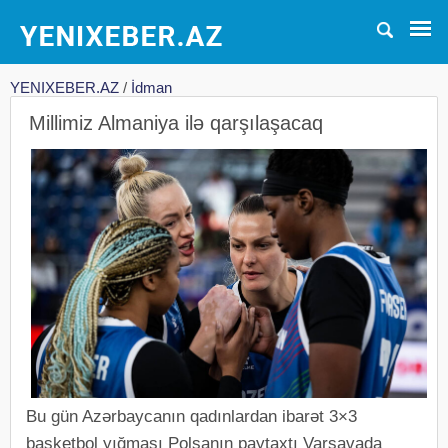
YENIXEBER.AZ
/
İdman
Millimiz Almaniya ilə qarşılaşacaq
Bu gün Azərbaycanın qadınlardan ibarət 3×3
basketbol yığması Polşanın paytaxtı Varşavada