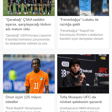
"Qarabağ" ÇSKA səddini
"Fənərbağça" Lukaku ilə
aşarsa, qarşılaşacağı klubun
razılığa gəldi
adı məlum oldu
"Fənərbağça" "Napoli"nin
hücumçusu Romelu Lukakunun
"Qarabağ" UEFA Avropa Liqasının
transferi üçün danışıqları davam
II təsnifat mərhələsi çərçivəsində
etdirir. xəbər verir ki, "Hurriyet"
bu dəqiqələrdə səfərdə üz-üzə
nəşrinin məlumatına görə,
gəldiyi Bolqarıstan təmsilçisi
İstanbul klubu belçikalı
ÇSKA-nı (Sofiya) məğlub edəcəyi
futbolçunun nümayəndəs
təqdirdə növbəti raundda İsrailin
"Makkabi"
Onun üçün 125 milyon
Tofiq Musayev UFC-də
ödədilər
növbəti qələbəsini qazanıb
"Real Madrid" Almaniyanın
Azərbaycanın MMA idmançısı