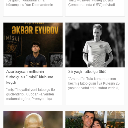
"Leyptsiq" klubunun cinah
Tofiq Musayev Mütləq Döyüş
hücumçusu Yan Diomandenin
Çempionatında (UFC) növbəti
transferini elan edib. xəbər verir
qələbəsini qazanıb.
ki, futbolçu ilə 2033-cü ilə qədər
-ınməlumatına görə, o, Serbiyanın
müqavilə imzalanıb. Məlumata
paytaxtı Belqraddakı turnirdə
görə, Diomandenin transfe
slovakiyalı Lyudovit Kleynlə üz-
üzə gəlib. T. Musayev ikinc
Azərbaycan millisinin
25 yaşlı futbolçu öldü
futbolçusu "İmişli" klubuna
"Arsenal"ın Tula komandasının
keçdi
keçmiş futbolçusu İlya Kuleşin 25
yaşında vəfat edib. xəbər verir ki,
"İmişli" heyətini yeni futbolçu ilə
idmançı xərçəndən dünyasını
gücləndirib. Klubdan -a verilən
dəyişib. İlya "Arsenal" və "Arsenal-
məlumata görə, Premyer Liqa
2" komandalarında oynayıb
təmsilçisi 20 yaşlı mərkəz
müdafiəçisi Əkbər Eyubovu
mövsümün sonunadək icarə
əsasında heyətinə qatıb. Ötən
mövsüm