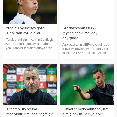
Arda bu oyunçuya görə
Azərbaycanın UEFA
"Real"dan ayrıla bilər
reytinqindəki mövqeyi
dəyişmədi
Türkiyə millisinin yarımmüdafiəçisi
Arda Gülerin gələcəyi ilə bağlı
Azərbaycanın UEFA reytinqindəki
yeni transfer iddiaları ortaya çıxıb.
mövqeyi dəyişməyib. xəbər verir
milliaz-a istinadən xəbər verir ki,
ki, ölkə 20.687 əmsalla əvvəlki
ispaniyalı jurnalist İnyaki
kimi 26-cı pillədə qərarlaşıb. 25-ci
Anqulonun məlumatına görə,
yerdəki İsrailin 21.500 əmsalı var.
"Real"ın heyətin
UEFA reytinqində İngiltərə
(101.852) liderdir. Qey
"Dinamo" ilə oyuna
Futbol çempionatına təyinat
istədiyimiz kimi hazırlaşmışıq
almış hakim Bakıya gəlir