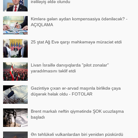
irəliləyiş əldə olundu
Kimlərə gələn aydan kompensasiya ödəniləcək? -
AÇIQLAMA
25 ştat Ağ Evə qarşı məhkəməyə müraciət etdi
Livan İsraillə danışıqlarda "pilot zonalar"
yaradılmasını təklif etdi
Gəzintiyə çıxan ər-arvad maşınla birlikdə çaya
düşərək həlak oldu - FOTOLAR
Brent markalı neftin qiymətində ŞOK ucuzlaşma
başladı
Ən təhlükəli vulkanlardan biri yenidən püskürdü