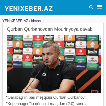
YENIXEBER.AZ
/
İdman
Qurban Qurbanovdan Mourinyoya cavab
"Qarabağ"ın baş məşqçisi Qurban Qurbanov
"Kopenhagen"lə dünənki matçdan (2:0) sonra