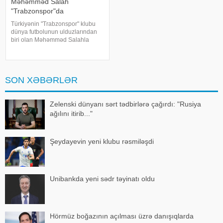
Məhəmməd Salah
"Trabzonspor"da
Türkiyənin "Trabzonspor" klubu
dünya futbolunun ulduzlarından
biri olan Məhəmməd Salahla
anlaşıb. qafqazinfo-ya istinadən
xəbər verir ki, Trabzontəmsilçisi
uzun müddətdir gözlənilən
transferi yekunlaşdırıb. Məlumat
SON XƏBƏRLƏR
Zelenski dünyanı sərt tədbirlərə çağırdı: "Rusiya
ağılını itirib..."
Şeydayevin yeni klubu rəsmiləşdi
Unibankda yeni sədr təyinatı oldu
Hörmüz boğazının açılması üzrə danışıqlarda