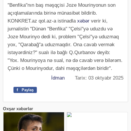
"Benfika"nın baş məşqçisi Joze Mourinyonun son
açıqlamalarında birinə münasibət bildirib.
KONKRET.az qol.az-a istinadla
xəbər
verir ki,
jurnalistin "Dünən "Benfika" "Çelsi"yə uduzdu və
Joze Mourinyo dedi ki, problem "Çelsi"yə uduzmaq
yox, "Qarabağ"a uduzmaqdır. Ona cavab vermək
istəyərdiniz?" sualı ilə bağlı Q.Qurbanov deyib:
"Yox. Mourinyoya nə sual, nə də cavab verə bilərəm.
Çünki o Mourinyodur, dahi məşqçilərdən biridir".
İdman
Tarix: 03 oktyabr 2025
f
Paylaş
Oxşar xəbərlər