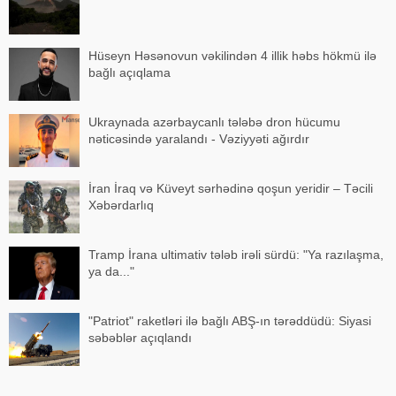
Hüseyn Həsənovun vəkilindən 4 illik həbs hökmü ilə
bağlı açıqlama
Ukraynada azərbaycanlı tələbə dron hücumu
nəticəsində yaralandı - Vəziyyəti ağırdır
İran İraq və Küveyt sərhədinə qoşun yeridir – Təcili
Xəbərdarlıq
Tramp İrana ultimativ tələb irəli sürdü: "Ya razılaşma,
ya da..."
"Patriot" raketləri ilə bağlı ABŞ-ın tərəddüdü: Siyasi
səbəblər açıqlandı