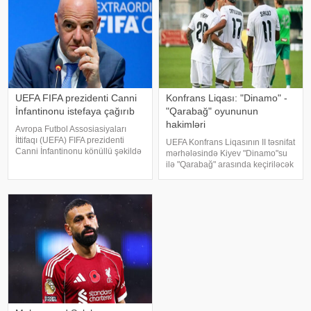
UEFA FIFA prezidenti Canni
Konfrans Liqası: "Dinamo" -
İnfantinonu istefaya çağırıb
"Qarabağ" oyununun
hakimləri
Avropa Futbol Assosiasiyaları
İttifaqı (UEFA) FIFA prezidenti
UEFA Konfrans Liqasının II təsnifat
Canni İnfantinonu könüllü şəkildə
mərhələsində Kiyev "Dinamo"su
istefa verməyə çağırıb. xəbər verir
ilə "Qarabağ" arasında keçiriləcək
ki, bu barədə "The Telegraph"
oyunun hakim təyinatları bəlli
nəşri məlumat yayıb. Məlumata
olub. KONKRET.azxəbər verir ki,
görə, UEFA rəhbər
qarşılaşmanı danimarkalı FİFA
referis