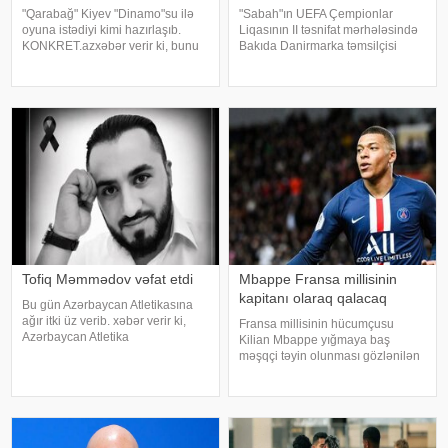
"Qarabağ" Kiyev "Dinamo"su ilə
"Sabah"ın UEFA Çempionlar
oyuna istədiyi kimi hazırlaşıb.
Liqasının II təsnifat mərhələsində
KONKRET.azxəbər verir ki, bunu
Bakıda Danirmarka təmsilçisi
Ağdam təmsilçisinin baş məşqçisi
"Orxus"a qarşı keçirəcəyi cavab
Qurban Qurbanov mətbuat
oyununa hakim təyinatları
konfransında deyib. Mütəxəssis
açıqlanıb. KONKRET.azazərtac-a
Ukrayna təmsilçis
istinadən xəbər veri
Tofiq Məmmədov vəfat etdi
Mbappe Fransa millisinin
kapitanı olaraq qalacaq
Bu gün Azərbaycan Atletikasına
ağır itki üz verib. xəbər verir ki,
Fransa millisinin hücumçusu
Azərbaycan Atletika
Kilian Mbappe yığmaya baş
Federasiyasının atmalar üzrə
məşqçi təyin olunması gözlənilən
məşqçisi və təlimçi vəzifəsində
Zinəddin Zidanın rəhbərliyi altında
fəaliyyət göstərən Tofiq
da kapitan sarğısını daşıyacaq.
Məmmədov dünyasını dəyişib
report-a istinadən xəbər verir ki,
bu barədə "Le Parisien"