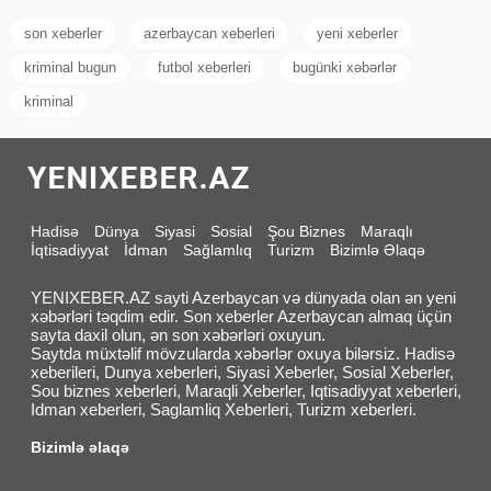
son xeberler
azerbaycan xeberleri
yeni xeberler
kriminal bugun
futbol xeberleri
bugünki xəbərlər
kriminal
Hadisə
Dünya
Siyasi
Sosial
Şou Biznes
Maraqlı
İqtisadiyyat
İdman
Sağlamlıq
Turizm
Bizimlə Əlaqə
YENIXEBER.AZ sayti Azerbaycan və dünyada olan ən yeni
xəbərləri təqdim edir. Son xeberler Azerbaycan almaq üçün
sayta daxil olun, ən son xəbərləri oxuyun.
Saytda müxtəlif mövzularda xəbərlər oxuya bilərsiz. Hadisə
xeberileri, Dunya xeberleri, Siyasi Xeberler, Sosial Xeberler,
Sou biznes xeberleri, Maraqli Xeberler, Iqtisadiyyat xeberleri,
Idman xeberleri, Saglamliq Xeberleri, Turizm xeberleri.
Bizimlə əlaqə