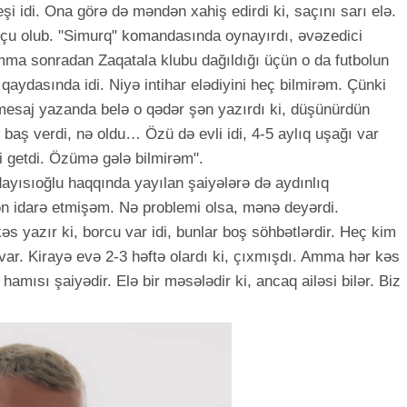
şi idi. Ona görə də məndən xahiş edirdi ki, saçını sarı elə.
lçu olub. "Simurq" komandasında oynayırdı, əvəzedici
mma sonradan Zaqatala klubu dağıldığı üçün o da futbolun
y qaydasında idi. Niyə intihar elədiyini heç bilmirəm. Çünki
 mesaj yazanda belə o qədər şən yazırdı ki, düşünürdün
aş verdi, nə oldu… Özü də evli idi, 4-5 aylıq uşağı var
 getdi. Özümə gələ bilmirəm".
yısıoğlu haqqında yayılan şaiyələrə də aydınlıq
ən idarə etmişəm. Nə problemi olsa, mənə deyərdi.
əs yazır ki, borcu var idi, bunlar boş söhbətlərdir. Heç kim
var. Kirayə evə 2-3 həftə olardı ki, çıxmışdı. Amma hər kəs
hamısı şaiyədir. Elə bir məsələdir ki, ancaq ailəsi bilər. Biz