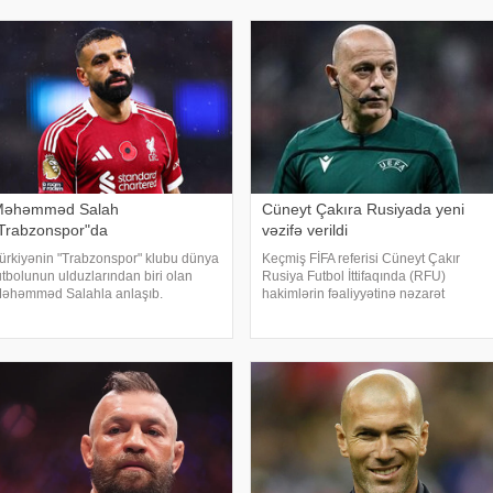
aşçılıq edir. İkinci pilləd
KONKRET.azazərtac-a istinadən
xəbər veri
əhəmməd Salah
Cüneyt Çakıra Rusiyada yeni
Trabzonspor"da
vəzifə verildi
ürkiyənin "Trabzonspor" klubu dünya
Keçmiş FİFA referisi Cüneyt Çakır
utbolunun ulduzlarından biri olan
Rusiya Futbol İttifaqında (RFU)
əhəmməd Salahla anlaşıb.
hakimlərin fəaliyyətinə nəzarət
afqazinfo-ya istinadən xəbər verir ki,
edəcək. -a istinadən xəbər verir ki, bu
rabzontəmsilçisi uzun müddətdir
barədə RFU-nun rəsmi saytı məlumat
özlənilən transferi yekunlaşdırıb.
yayıb. Türkiyəli mütəxəssis Pari
əlumat
Liqasının hakimlə