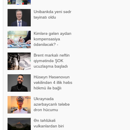
Unibankda yeni sədr
təyinatı oldu
Kimlərə gələn aydan
kompensasiya
ödəniləcək? -
AÇIQLAMA
Brent markalı neftin
qiymətində ŞOK
ucuzlaşma başladı
Hüseyn Həsənovun
vəkilindən 4 illik həbs
hökmü ilə bağlı
açıqlama
Ukraynada
azərbaycanlı tələbə
dron hücumu
nəticəsində yaralandı -
Ən təhlükəli
Vəziyyəti ağırdır
vulkanlardan biri