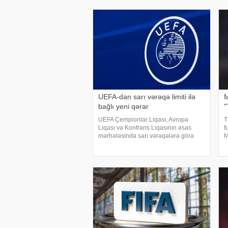
yayıb. Məlumata görə, UEFA rəhbər
b
UEFA-dan sarı vərəqə limiti ilə
M
bağlı yeni qərar
"
UEFA Çempionlar Liqası, Avropa
T
Liqası və Konfrans Liqasının əsas
f
mərhələsində sarı vərəqələrə görə
M
diskvalifikasiya limitini artırıb. report-a
q
istinadla xəbər verir ki, bundan sonra
T
növbəti matçı buraxmaq cəzası qırmızı
g
vərəq
M