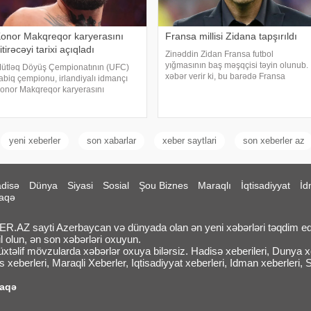
onor Makqreqor karyerasını
Fransa millisi Zidana tapşırıldı
itirəcəyi tarixi açıqladı
Zinəddin Zidan Fransa futbol
yığmasının baş məşqçisi təyin olunub.
ütləq Döyüş Çempionatının (UFC)
xəbər verir ki, bu barədə Fransa
abiq çempionu, irlandiyalı idmançı
Futbol federasiya məlumat yayıb.
onor Makqreqor karyerasını
Dünya çempionu və Çempionlar
itirəcəyi tarixi açıqlayıb. . xəbər verir
Liqasının üçqat qalibi ilə 2030-cu ildə
i, o, bu barədə sosial şəbəkə
keçiriləcək Futbo
esabındakı paylaşımında qeyd edib.
akqreqor so
yeni xeberler
son xabarlar
xeber saytlari
son xeberler az
disə
Dünya
Siyasi
Sosial
Şou Biznes
Maraqlı
İqtisadiyyat
İd
aqə
.AZ sayti Azerbaycan və dünyada olan ən yeni xəbərləri təqdim ed
l olun, ən son xəbərləri oxuyun.
təlif mövzularda xəbərlər oxuya bilərsiz. Hadisə xeberileri, Dunya xeb
 xeberleri, Maraqli Xeberler, Iqtisadiyyat xeberleri, Idman xeberleri, 
laqə