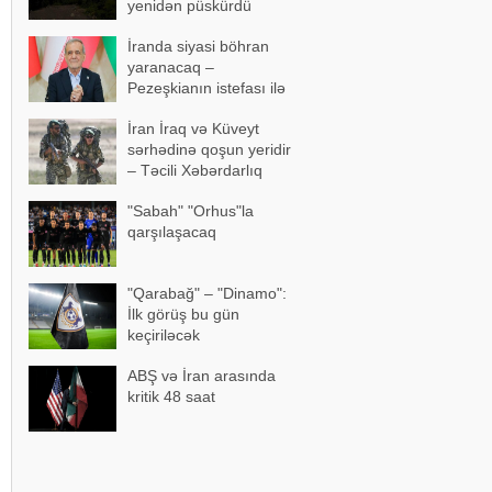
yenidən püskürdü
İranda siyasi böhran
yaranacaq –
Pezeşkianın istefası ilə
bağlı mühüm açıqlama
İran İraq və Küveyt
sərhədinə qoşun yeridir
– Təcili Xəbərdarlıq
"Sabah" "Orhus"la
qarşılaşacaq
"Qarabağ" – "Dinamo":
İlk görüş bu gün
keçiriləcək
ABŞ və İran arasında
kritik 48 saat