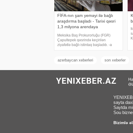
FİFA-nın şam yeməyi ilə bağlı
K
araşdırma başladı - Tarixi qəsri
b
1,3 milyona arendaya
M
götürüblərmiş
s
Meksika Baş Prokurorluğu (FGR)
K
Çapultepek qəsrində keçirilən
b
ziyafətlə bağlı istintaq başladıb. -a
k
istinadən xəbər verir ki, söhbət FIFA-
h
nın qala gecəsi- şam yeməyi
M
tədbirindən gedir. Maraqlıdır ki, Milli
azerbaycan xeberleri
son xeberler
Antropologiya v
Ha
Əl
YENIXEBER
sayta daxi
Saytda müx
Sou biznes
Bizimlə ə