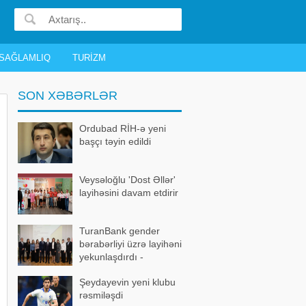
SAĞLAMLIQ
TURIZM
SON XƏBƏRLƏR
Ordubad RİH-ə yeni
başçı təyin edildi
Veysəloğlu 'Dost Əllər'
layihəsini davam etdirir
TuranBank gender
bərabərliyi üzrə layihəni
yekunlaşdırdı -
FOTOLAR
Şeydayevin yeni klubu
rəsmiləşdi