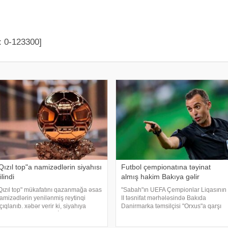
: 0-123300]
Qızıl top"a namizədlərin siyahısı
Futbol çempionatına təyinat
ilindi
almış hakim Bakıya gəlir
Qızıl top" mükafatını qazanmağa əsas
"Sabah"ın UEFA Çempionlar Liqasının
amizədlərin yenilənmiş reytinqi
II təsnifat mərhələsində Bakıda
çıqlanıb. xəbər verir ki, siyahıya
Danirmarka təmsilçisi "Orxus"a qarşı
Mançester Siti"nin və İspaniya
keçirəcəyi cavab oyununa hakim
illisinin yarımmüdafiəçisi Rodri
təyinatları açıqlanıb.