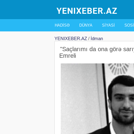
HADISƏ
DÜNYA
SIYASI
SOSI
YENIXEBER.AZ
/
İdman
"Saçlarımı da ona görə sar
Emreli