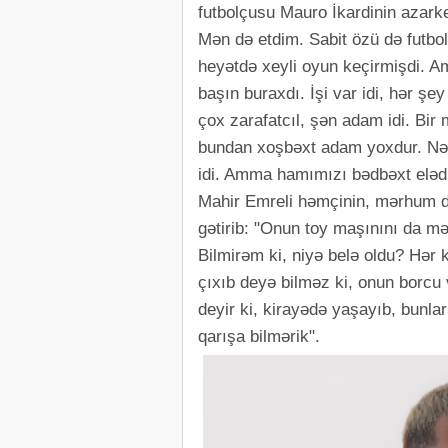
futbolçusu Mauro İkardinin azarke
Mən də etdim. Sabit özü də futbo
heyətdə xeyli oyun keçirmişdi. A
başın buraxdı. İşi var idi, hər şe
çox zarafatcıl, şən adam idi. Bir
bundan xoşbəxt adam yoxdur. Nə b
idi. Amma hamımızı bədbəxt elədi
Mahir Emreli həmçinin, mərhum da
gətirib: "Onun toy maşınını da m
Bilmirəm ki, niyə belə oldu? Hər k
çıxıb deyə bilməz ki, onun borcu 
deyir ki, kirayədə yaşayıb, bunlar 
qarışa bilmərik".