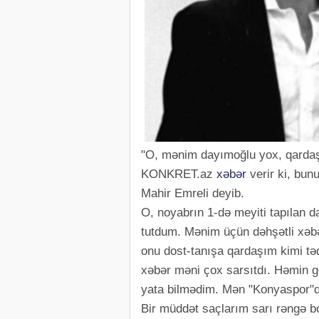
"O, mənim dayımoğlu yox, qardaş
KONKRET.az
xəbər
verir ki, bun
Mahir Emreli deyib.
O, noyabrın 1-də meyiti tapılan 
tutdum. Mənim üçün dəhşətli xəbə
onu dost-tanışa qardaşım kimi tə
xəbər məni çox sarsıtdı. Həmin g
yata bilmədim. Mən "Konyaspor"da
Bir müddət saçlarım sarı rəngə b