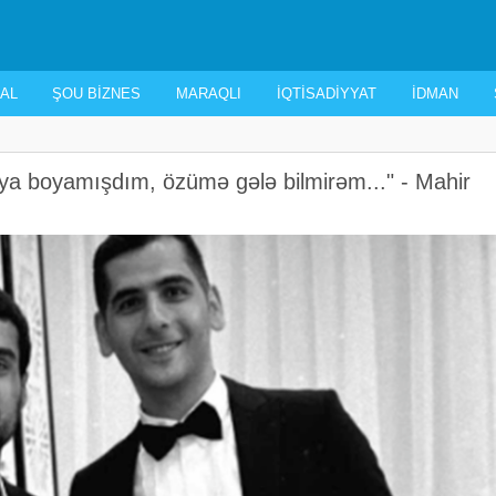
AL
ŞOU BIZNES
MARAQLI
İQTISADIYYAT
İDMAN
ıya boyamışdım, özümə gələ bilmirəm..." - Mahir