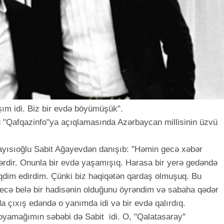
ım idi. Biz bir evdə böyümüşük".
u "Qafqazinfo"ya açıqlamasında Azərbaycan millisinin üzvü
dayısıoğlu Sabit Ağayevdən danışıb: "Həmin gecə xəbər
rdir. Onunla bir evdə yaşamışıq. Harasa bir yerə gedəndə
qdim edirdim. Çünki biz həqiqətən qardaş olmuşuq. Bu
ecə belə bir hadisənin olduğunu öyrəndim və sabaha qədər
 çıxış edəndə o yanımda idi və bir evdə qalırdıq.
oyamağımın səbəbi də Sabit idi. O, "Qalatasaray"