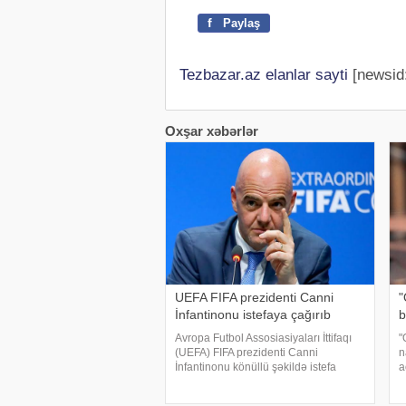
f
Paylaş
Tezbazar.az elanlar sayti
[newsid
Oxşar xəbərlər
UEFA FIFA prezidenti Canni
"
İnfantinonu istefaya çağırıb
b
Avropa Futbol Assosiasiyaları İttifaqı
"
(UEFA) FIFA prezidenti Canni
n
İnfantinonu könüllü şəkildə istefa
a
verməyə çağırıb. xəbər verir ki, bu
"
barədə "The Telegraph" nəşri məlumat
m