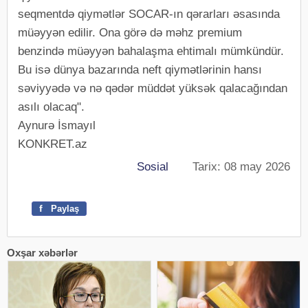
seqmentdə qiymətlər SOCAR-ın qərarları əsasında
müəyyən edilir. Ona görə də məhz premium
benzində müəyyən bahalaşma ehtimalı mümkündür.
Bu isə dünya bazarında neft qiymətlərinin hansı
səviyyədə və nə qədər müddət yüksək qalacağından
asılı olacaq".
Aynurə İsmayıl
KONKRET.az
Sosial
Tarix: 08 may 2026
f
Paylaş
Oxşar xəbərlər