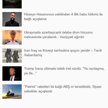
Hüseyn Həsənovun vəkilindən 4 illik həbs hökmü ilə
bağlı açıqlama
Ukraynada azərbaycanlı tələbə dron hücumu
nəticəsində yaralandı - Vəziyyəti ağırdır
İran İraq və Küveyt sərhədinə qoşun yeridir – Təcili
Xəbərdarlıq
Tramp İrana ultimativ tələb irəli sürdü: "Ya razılaşma,
ya da..."
"Patriot" raketləri ilə bağlı ABŞ-ın tərəddüdü: Siyasi
səbəblər açıqlandı