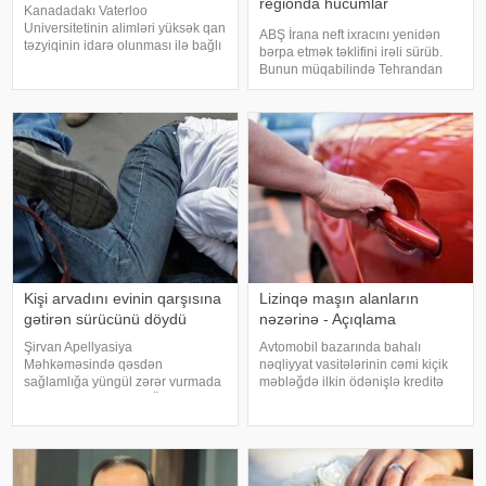
regionda hücumlar
Kanadadakı Vaterloo
dayandırılmalıdır
Universitetinin alimləri yüksək qan
ABŞ İrana neft ixracını yenidən
təzyiqinin idarə olunması ilə bağlı
bərpa etmək təklifini irəli sürüb.
yeni araşdırma aparıblar. " "a
Bunun müqabilində Tehrandan
istinadla xəbər verir ki, tədqiqatın
regionda hücumları dayandırmaq
nəticələrinə görə, yalnız duzun
tələb olunur. KONKRET.azxəbər
(natriumun) qəbulun
verir ki, Associated Press
agentliyinin regional rəsmiyə
istinadə
Kişi arvadını evinin qarşısına
Lizinqə maşın alanların
gətirən sürücünü döydü
nəzərinə - Açıqlama
Şirvan Apellyasiya
Avtomobil bazarında bahalı
Məhkəməsində qəsdən
nəqliyyat vasitələrinin cəmi kiçik
sağlamlığa yüngül zərər vurmada
məbləğdə ilkin ödənişlə kreditə
təqsirləndirilən Famil Ömərovun
təklif edilməsi halları artıb. Bu cür
(adı, soyadı şərtidir) barəsindəki
kampaniyalar alıcılar üçün
hökmdən verilən apellyasiya
cəlbedici görünsə də, müqavilə
şikayəti üzrə məhkəmə prosesi
şərtləri və ümumi kredit yükü il
başa çatıb. -a istinadə