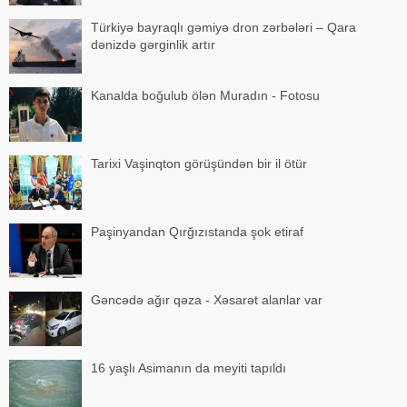
Türkiyə bayraqlı gəmiyə dron zərbələri – Qara
dənizdə gərginlik artır
Kanalda boğulub ölən Muradın - Fotosu
Tarixi Vaşinqton görüşündən bir il ötür
Paşinyandan Qırğızıstanda şok etiraf
Gəncədə ağır qəza - Xəsarət alanlar var
16 yaşlı Asimanın da meyiti tapıldı