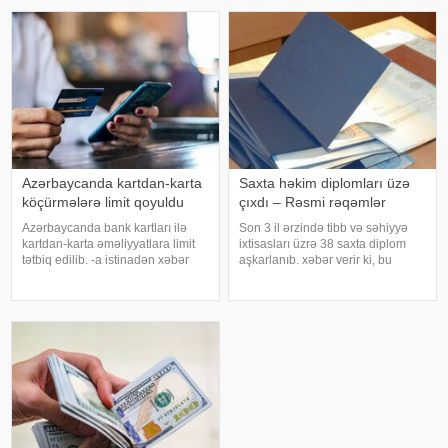
riskini əhəmiyyətli dərəcəd
dayandırılacaq
Azərbaycanda kartdan-karta
Saxta həkim diplomları üzə
köçürmələrə limit qoyuldu
çıxdı – Rəsmi rəqəmlər
Azərbaycanda bank kartları ilə
Son 3 il ərzində tibb və səhiyyə
kartdan-karta əməliyyatlara limit
ixtisasları üzrə 38 saxta diplom
tətbiq edilib. -a istinadən xəbər
aşkarlanıb. xəbər verir ki, bu
verir ki, Azərbaycan Mərkəzi Bankı
barədə məlumat Təhsildə
və kommersiya bankları arasında
Keyfiyyət Təminatı Agentliyi
əldə edilmiş razılığa əsasən
(TKTA) 2026-cı ilin II rübü üzrə
ölkədə kartla əməliyyatlar
elektron bülletenində əks olunub.
Agentliyi