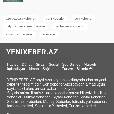
azerbaycan xeberleri
yeni xeberler
son xeberler
valyuta mezennesi banklar
cəbhədən son durum
axsam.az xeberler
sonxeber
Hadisə
Dünya
Siyasi
Sosial
Şou Biznes
Maraqlı
İqtisadiyyat
İdman
Sağlamlıq
Turizm
Bizimlə Əlaqə
YENIXEBER.AZ sayti Azerbaycan və dünyada olan ən yeni
xəbərləri təqdim edir. Son xeberler Azerbaycan almaq üçün
sayta daxil olun, ən son xəbərləri oxuyun.
Saytda müxtəlif mövzularda xəbərlər oxuya bilərsiz. Hadisə
xeberileri, Dunya xeberleri, Siyasi Xeberler, Sosial Xeberler,
Sou biznes xeberleri, Maraqli Xeberler, Iqtisadiyyat xeberleri,
Idman xeberleri, Saglamliq Xeberleri, Turizm xeberleri.