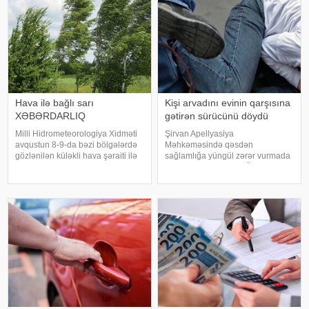
Hava ilə bağlı sarı
Kişi arvadını evinin qarşısına
XƏBƏRDARLIQ
gətirən sürücünü döydü
Milli Hidrometeorologiya Xidməti
Şirvan Apellyasiya
avqustun 8-9-da bəzi bölgələrdə
Məhkəməsində qəsdən
gözlənilən küləkli hava şəraiti ilə
sağlamlığa yüngül zərər vurmada
bağlı sarı xəbərdarlıq verib. xəbər
təqsirləndirilən Famil Ömərovun
verir ki, xəbərdarlıqda deyilir:.
(adı, soyadı şərtidir) barəsindəki
"Naxçıvan MR, Cəbrayıl,
hökmdən verilən apellyasiya
Goranboy, Naftalan, Daşkəsən
şikayəti üzrə məhkəmə prosesi
başa çatıb. -a istinadə