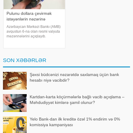
Pulunu dollara çevirmək
istəyənlərin nəzərinə
Azərbaycan Mərkəzi Bankı (AMB)
avqustun 6-na olan rəsmi valyuta
məzənnələrini açıqlayıb.
KONKRET.azxəbər verir ki, AMB-
nin məlumatına görə, ABŞ
dollarının rəsmi məzənnəsi
dəyişməyərək 1,700 manat
SON XƏBƏRLƏR
səviyyəsində qalıb. Bu gün
Şəxsi büdcənizi nəzarətdə saxlamaq üçün bank
hesabı niyə vacibdir?
Kartdan-karta köçürmələrlə bağlı vacib açıqlama –
Məhdudiyyət kimlərə şamil olunur?
Yelo Bank-dan ilk kreditə özəl 1% endirim və 0%
komissiya kampaniyası