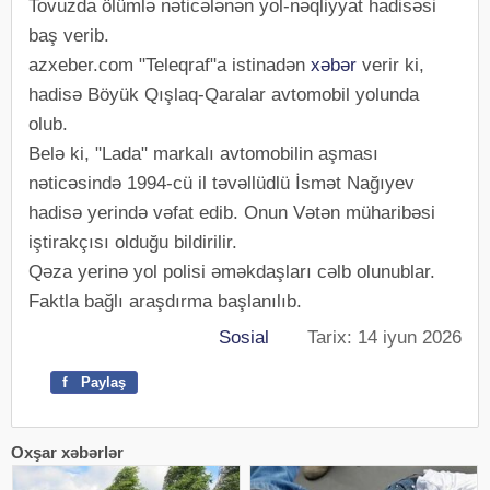
Tovuzda ölümlə nəticələnən yol-nəqliyyat hadisəsi
baş verib.
azxeber.com "Teleqraf"a istinadən
xəbər
verir ki,
hadisə Böyük Qışlaq-Qaralar avtomobil yolunda
olub.
Belə ki, "Lada" markalı avtomobilin aşması
nəticəsində 1994-cü il təvəllüdlü İsmət Nağıyev
hadisə yerində vəfat edib. Onun Vətən müharibəsi
iştirakçısı olduğu bildirilir.
Qəza yerinə yol polisi əməkdaşları cəlb olunublar.
Faktla bağlı araşdırma başlanılıb.
Sosial
Tarix: 14 iyun 2026
f
Paylaş
Oxşar xəbərlər