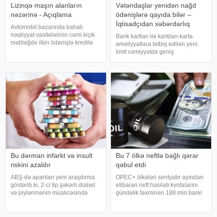
Lizinqə maşın alanların
Vətəndaşlar yenidən nağd
nəzərinə - Açıqlama
ödənişlərə qayıda bilər –
İqtisadçıdan xəbərdarlıq
Avtomobil bazarında bahalı
nəqliyyat vasitələrinin cəmi kiçik
Bank kartları ilə kartdan-karta
məbləğdə ilkin ödənişlə kreditə
əməliyyatlara tətbiq edilən yeni
təklif edilməsi halları artıb. Bu cür
limit cəmiyyətdə geniş
kampaniyalar alıcılar üçün
müzakirələrə səbəb olub.
cəlbedici görünsə də, müqavilə
Avqustun 1-dən qüvvəyə minən
şərtləri və ümumi kredit yükü il
qaydalara əsasən, vətəndaşlar
gün ərzində maksimum 5 mədaxil
və 5 köçürmə əməliyyat
Bu dərman infarkt və insult
Bu 7 ölkə neftlə bağlı qərar
riskini azaldır
qəbul etdi
ABŞ-də aparılan yeni araşdırma
OPEC+ ölkələri sentyabr ayından
göstərib ki, 2-ci tip şəkərli diabet
etibarən neft hasilatı kvotalarını
və piylənmənin müalicəsində
gündəlik təxminən 188 min barel
istifadə olunan "tirzepatid"
artırmağı təsdiqləməyi planlaşdırır.
preparatı infarkt, insult və digər
xəbər verir ki, bundan sonra isə
ağır ürək-damar fəsadlarının
hasilatın artırılması ilin sonunadək