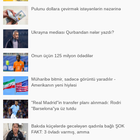
Pulunu dollara çevirmək istəyənlərin nəzərinə
Ukrayna mediası Qurbandan nələr yazdı?
Onun üçün 125 milyon ödədilər
Müharibə bitmir, sadəcə görüntü yaradılır -
Amerikanın yeni hiyləsi
"Real Madrid"in transfer planı alınmadı: Rodri
"Barselona"ya üz tutdu
Bakıda küçələrdə gecələyən qadınla bağlı ŞOK
FAKT: 3 övladı varmış, amma