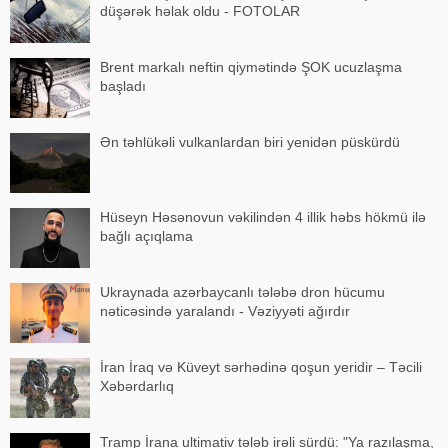
düşərək həlak oldu - FOTOLAR
Brent markalı neftin qiymətində ŞOK ucuzlaşma
başladı
Ən təhlükəli vulkanlardan biri yenidən püskürdü
Hüseyn Həsənovun vəkilindən 4 illik həbs hökmü ilə
bağlı açıqlama
Ukraynada azərbaycanlı tələbə dron hücumu
nəticəsində yaralandı - Vəziyyəti ağırdır
İran İraq və Küveyt sərhədinə qoşun yeridir – Təcili
Xəbərdarlıq
Tramp İrana ultimativ tələb irəli sürdü: "Ya razılaşma,