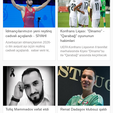
İdmançılarımızın yeni reytinq
Konfrans Liqası: "Dinamo" -
cədvəli açıqlandı - SİYAHI
"Qarabağ" oyununun
hakimləri
Azərbaycan idmançılarının 2026-
cı ilin avqust ayı üçün reytinq
UEFA Konfrans Liqasının II təsnifat
cədvəli açıqlanıb. xəbər verir ki,
mərhələsində Kiyev "Dinamo"su
Yunan-roma güləşçisi Həsrət
ilə "Qarabağ" arasında keçiriləcək
Cəfərov (480 xal) birinci sıradakı
oyunun hakim təyinatları bəlli
mövqeyini qoruyub. Sərbəst
olub. KONKRET.azxəbər verir ki,
güləşçi Giorgi Meşvildişvili (46
qarşılaşmanı danimarkalı FİFA
referis
Tofiq Məmmədov vəfat etdi
Renat Dadaşov klubsuz qaldı