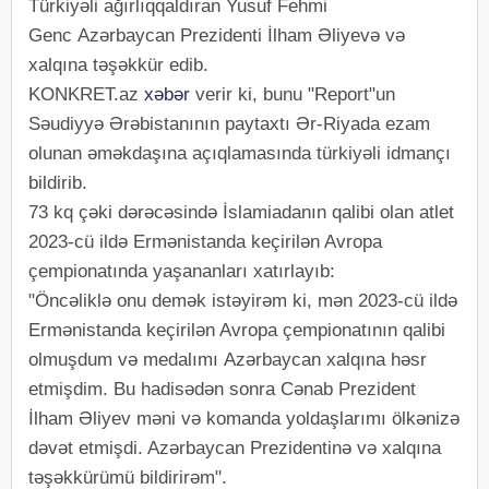
Türkiyəli ağırlıqqaldıran Yusuf Fehmi
Genc Azərbaycan Prezidenti İlham Əliyevə və
xalqına təşəkkür edib.
KONKRET.az
xəbər
verir ki, bunu "Report"un
Səudiyyə Ərəbistanının paytaxtı Ər-Riyada ezam
olunan əməkdaşına açıqlamasında türkiyəli idmançı
bildirib.
73 kq çəki dərəcəsində İslamiadanın qalibi olan atlet
2023-cü ildə Ermənistanda keçirilən Avropa
çempionatında yaşananları xatırlayıb:
"Öncəliklə onu demək istəyirəm ki, mən 2023-cü ildə
Ermənistanda keçirilən Avropa çempionatının qalibi
olmuşdum və medalımı Azərbaycan xalqına həsr
etmişdim. Bu hadisədən sonra Cənab Prezident
İlham Əliyev məni və komanda yoldaşlarımı ölkənizə
dəvət etmişdi. Azərbaycan Prezidentinə və xalqına
təşəkkürümü bildirirəm".