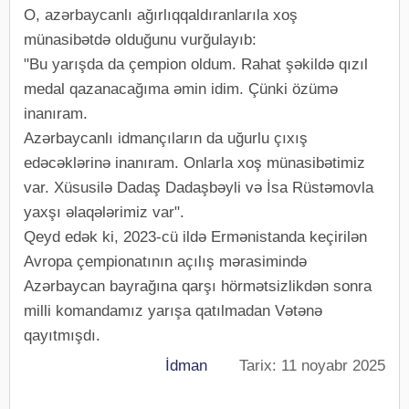
O, azərbaycanlı ağırlıqqaldıranlarıla xoş
münasibətdə olduğunu vurğulayıb:
"Bu yarışda da çempion oldum. Rahat şəkildə qızıl
medal qazanacağıma əmin idim. Çünki özümə
inanıram.
Azərbaycanlı idmançıların da uğurlu çıxış
edəcəklərinə inanıram. Onlarla xoş münasibətimiz
var. Xüsusilə Dadaş Dadaşbəyli və İsa Rüstəmovla
yaxşı əlaqələrimiz var".
Qeyd edək ki, 2023-cü ildə Ermənistanda keçirilən
Avropa çempionatının açılış mərasimində
Azərbaycan bayrağına qarşı hörmətsizlikdən sonra
milli komandamız yarışa qatılmadan Vətənə
qayıtmışdı.
İdman
Tarix: 11 noyabr 2025