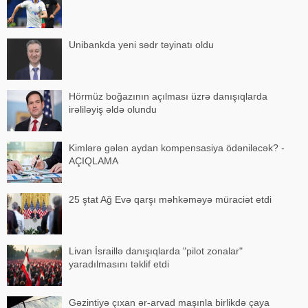
Unibankda yeni sədr təyinatı oldu
Hörmüz boğazının açılması üzrə danışıqlarda
irəliləyiş əldə olundu
Kimlərə gələn aydan kompensasiya ödəniləcək? -
AÇIQLAMA
25 ştat Ağ Evə qarşı məhkəməyə müraciət etdi
Livan İsraillə danışıqlarda "pilot zonalar"
yaradılmasını təklif etdi
Gəzintiyə çıxan ər-arvad maşınla birlikdə çaya