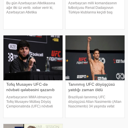
Bu gün Azərbaycan Atletikasına
Azərbaycan milli komandasının
ağır itki üz verib. xəbər verir ki,
futbolçusu Renat Dadaşovun
Azərbaycan Atletika
Türkiyə klublarına keçidi baş
Federasiyasının atmalar üzrə
tutmayıb. KONKRET.azxəbər verir
məşqçisi və təlimçi vəzifəsində
ki, bu barədə Azərtac-a yığmanın
fəaliyyət göstərən Tofiq
baş məşqçisi Ayxan Abbasov
Məmmədov dünyasını dəyişib
məlumat verib. Mütəxəssis
hücumçu üçün Türkiyədə
Tofiq Musayev UFC-də
Tanınmış UFC döyüşçüsü
növbəti qələbəsini qazanıb
yatdığı zaman öldü
Azərbaycanın MMA idmançısı
Braziliyalı tanınmış UFC
Tofiq Musayev Mütləq Döyüş
döyüşçüsü Allan Nasimento (Allan
Çempionatında (UFC) növbəti
Nascimento) 34 yaşında vəfat
qələbəsini qazanıb.
edib. KONKRET.azxəbər verir ki,
-ınməlumatına görə, o, Serbiyanın
bu barədə UFC məlumat yayıb.
paytaxtı Belqraddakı turnirdə
Bildirilib ki, idmançı yatdığı
slovakiyalı Lyudovit Kleynlə üz-
zamanı ürək tutması nəticəsində