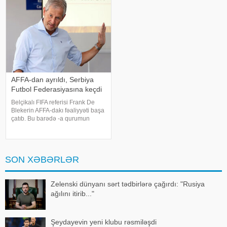
üzə gəlib. T. Musayev ikinc
həyatını itirib
AFFA-dan ayrıldı, Serbiya
Futbol Federasiyasına keçdi
Belçikalı FIFA referisi Frank De
Blekerin AFFA-dakı fəaliyyəti başa
çatıb. Bu barədə -a qurumun
mətbuat xidmətindən bildirilib.
2024-cü ilin iyul ayında AFFA
Hakimlər Komitəsinin sədri
vəzifəsinə təyin olunan Frank De
SON XƏBƏRLƏR
Bleker
Zelenski dünyanı sərt tədbirlərə çağırdı: "Rusiya
ağılını itirib..."
Şeydayevin yeni klubu rəsmiləşdi