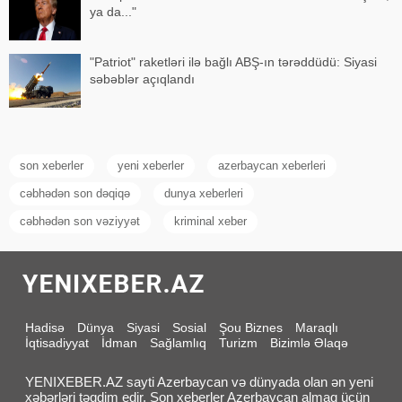
ya da..."
"Patriot" raketləri ilə bağlı ABŞ-ın tərəddüdü: Siyasi
səbəblər açıqlandı
son xeberler
yeni xeberler
azerbaycan xeberleri
cəbhədən son dəqiqə
dunya xeberleri
cəbhədən son vəziyyət
kriminal xeber
Hadisə
Dünya
Siyasi
Sosial
Şou Biznes
Maraqlı
İqtisadiyyat
İdman
Sağlamlıq
Turizm
Bizimlə Əlaqə
YENIXEBER.AZ sayti Azerbaycan və dünyada olan ən yeni
xəbərləri təqdim edir. Son xeberler Azerbaycan almaq üçün