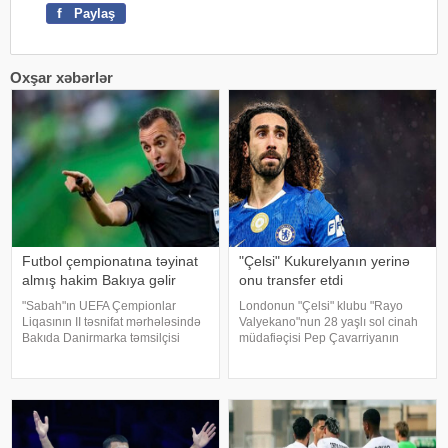
f
Paylaş
Oxşar xəbərlər
Futbol çempionatına təyinat
"Çelsi" Kukurelyanın yerinə
almış hakim Bakıya gəlir
onu transfer etdi
"Sabah"ın UEFA Çempionlar
Londonun "Çelsi" klubu "Rayo
Liqasının II təsnifat mərhələsində
Valyekano"nun 28 yaşlı sol cinah
Bakıda Danirmarka təmsilçisi
müdafiəçisi Pep Çavarriyanın
"Orxus"a qarşı keçirəcəyi cavab
transferini rəsmiləşdirməyə çox
oyununa hakim təyinatları
yaxındır. xəbər verir ki, bu barədə
açıqlanıb. KONKRET.azazərtac-a
İspaniyanın "Marca" nəşri məluma
istinadən xəbər veri